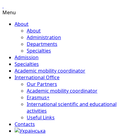
Menu
About
About
Administration
Departments
Specialties
Admission
Specialties
Academic mobility coordinator
International Office
Our Partners
Academic mobility coordinator
Erasmus+
International scientific and educational
activities
Useful Links
Contacts