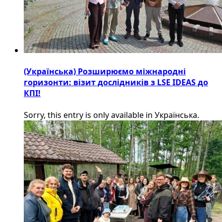
(Українська) Розширюємо міжнародні
горизонти: візит дослідників з LSE IDEAS до
КПІ!
Sorry, this entry is only available in Українська.