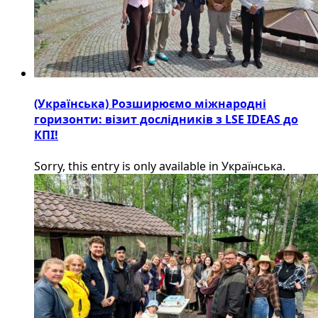
(Українська) Розширюємо міжнародні
горизонти: візит дослідників з LSE IDEAS до
КПІ!
Sorry, this entry is only available in Українська.