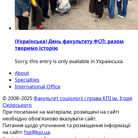
(Українська) День факультету ФСП: разом
творимо історію
Sorry, this entry is only available in Українська.
About
Specialties
International Office
© 2008–2025
Факультет соціології і права КПІ ім. Ігоря
Сікорського
При посиланні на матеріали, розміщені на сайті
необхідно обов'язково вказувати сайт.
Питання щодо уточнення та розміщення інформації
на сайті:
fsp@kpi.ua
.