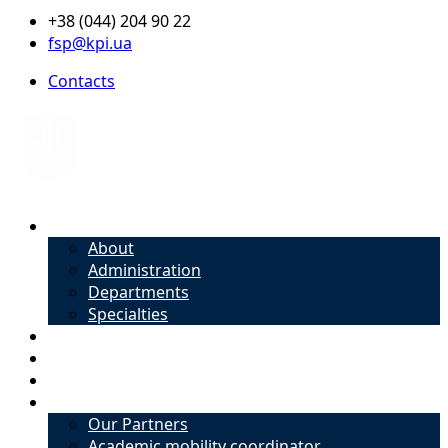
+38 (044) 204 90 22
fsp@kpi.ua
Contacts
About
About
Administration
Departments
Specialties
Admission
Specialties
Academic mobility coordinator
International Office
Our Partners
Academic mobility coordinator