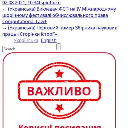
02.08.2021, 10:34
fspinform
Facebook
Email
Twitter
Messenger
Copy
Share
←
(Українська) Викладач ФСП на IV Міжнародному
Link
щорічному фестивалі обчислювального права
Computational Law+
→
(Українська) Черговий номер Збірника наукових
праць «Сторінки історії»
Українська
English