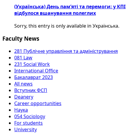
(Українська) День пам’яті та перемоги: у КПІ
відбулося вшанування полеглих
Sorry, this entry is only available in Українська.
Faculty News
281 Публічне управління та адміністрування
081 Law
231 Social Work
International Office
Бакалаврат 2023
All news
Вступник ФСП
Deanery
Career opportunities
Наука
054 Sociology
For students
University