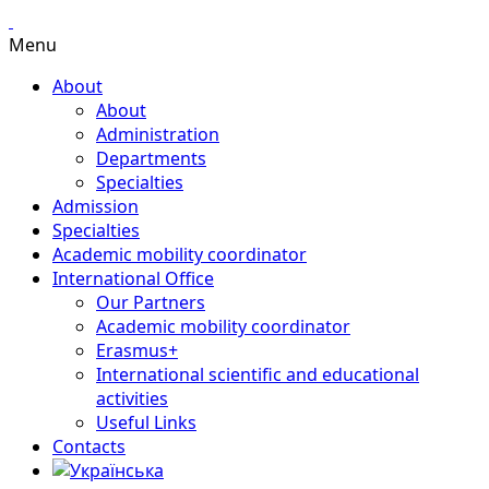
Menu
About
About
Administration
Departments
Specialties
Admission
Specialties
Academic mobility coordinator
International Office
Our Partners
Academic mobility coordinator
Erasmus+
International scientific and educational
activities
Useful Links
Contacts