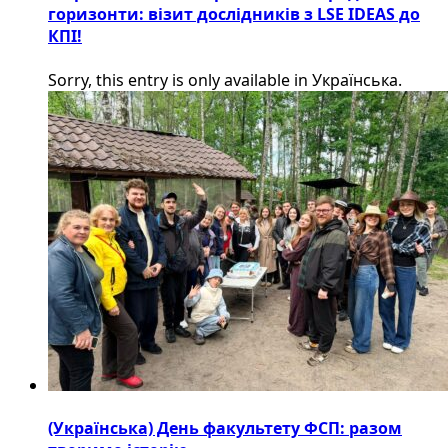
горизонти: візит дослідників з LSE IDEAS до
КПІ!
Sorry, this entry is only available in Українська.
(Українська) День факультету ФСП: разом