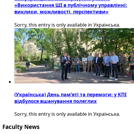
«Використання ШІ в публічному управлінні:
виклики, можливості, перспективи»
Sorry, this entry is only available in Українська.
(Українська) День пам’яті та перемоги: у КПІ
відбулося вшанування полеглих
Sorry, this entry is only available in Українська.
Faculty News