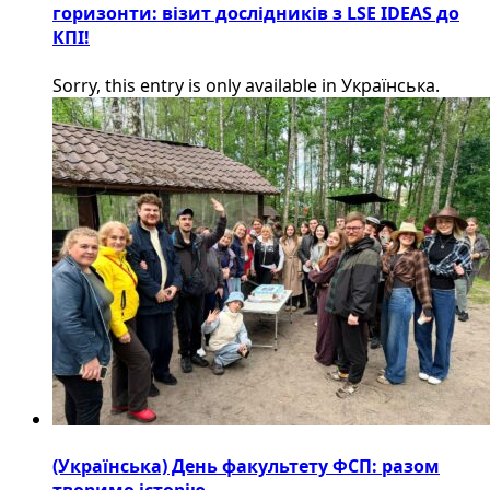
горизонти: візит дослідників з LSE IDEAS до
КПІ!
Sorry, this entry is only available in Українська.
(Українська) День факультету ФСП: разом
творимо історію