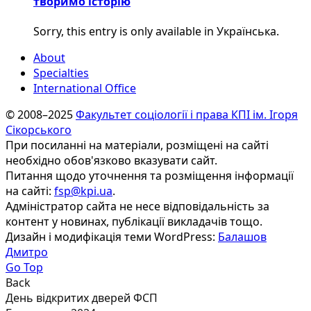
творимо історію
Sorry, this entry is only available in Українська.
About
Specialties
International Office
© 2008–2025
Факультет соціології і права КПІ ім. Ігоря
Сікорського
При посиланні на матеріали, розміщені на сайті
необхідно обов'язково вказувати сайт.
Питання щодо уточнення та розміщення інформації
на сайті:
fsp@kpi.ua
.
Адміністратор сайта не несе відповідальність за
контент у новинах, публікації викладачів тощо.
Дизайн і модифікація теми WordPress:
Балашов
Дмитро
Go Top
Back
День відкритих дверей ФСП