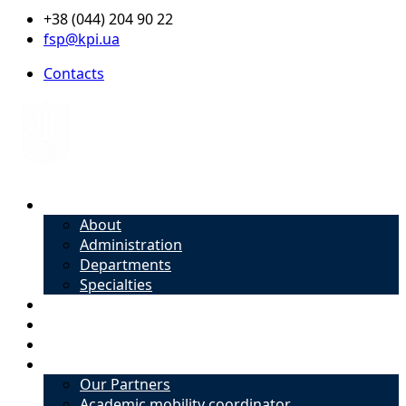
+38 (044) 204 90 22
fsp@kpi.ua
Contacts
About
About
Administration
Departments
Specialties
Admission
Specialties
Academic mobility coordinator
International Office
Our Partners
Academic mobility coordinator