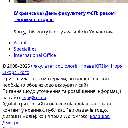
(Українська) День факультету ФСП: разом
творимо історію
Sorry, this entry is only available in Українська.
About
Specialties
International Office
© 2008–2025
Факультет соціології і права КПІ ім. Ігоря
Сікорського
При посиланні на матеріали, розміщені на сайті
необхідно обов'язково вказувати сайт.
Питання щодо уточнення та розміщення інформації
на сайті:
fsp@kpi.ua
.
Адміністратор сайта не несе відповідальність за
контент у новинах, публікації викладачів тощо.
Дизайн і модифікація теми WordPress:
Балашов
Дмитро