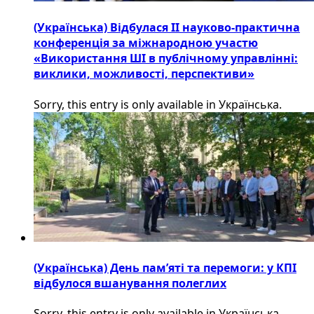
(Українська) Відбулася ІІ науково-практична
конференція за міжнародною участю
«Використання ШІ в публічному управлінні:
виклики, можливості, перспективи»
Sorry, this entry is only available in Українська.
(Українська) День пам’яті та перемоги: у КПІ
відбулося вшанування полеглих
Sorry, this entry is only available in Українська.