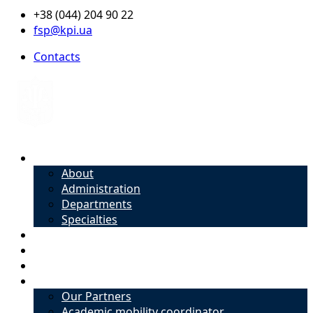
+38 (044) 204 90 22
fsp@kpi.ua
Contacts
About
About
Administration
Departments
Specialties
Admission
Specialties
Academic mobility coordinator
International Office
Our Partners
Academic mobility coordinator