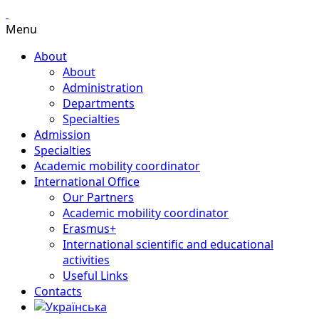
Menu
About
About
Administration
Departments
Specialties
Admission
Specialties
Academic mobility coordinator
International Office
Our Partners
Academic mobility coordinator
Erasmus+
International scientific and educational
activities
Useful Links
Contacts