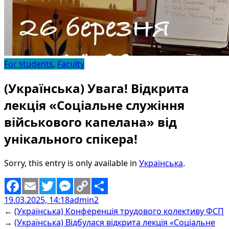
For students
,
Faculty
(Українська) Увага! Відкрита
лекція «Соціальне служіння
військового капелана» від
унікального спікера!
Sorry, this entry is only available in
Українська
.
19.03.2025, 14:18
admin2
Facebook
Email
Twitter
Messenger
Copy
Share
←
(Українська) Конференція трудового колективу ФСП
Link
→
(Українська) Відбулася відкрита лекція «Соціальне