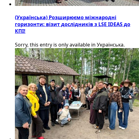
(Українська) Розширюємо міжнародні
горизонти: візит дослідників з LSE IDEAS до
КПІ!
Sorry, this entry is only available in Українська.