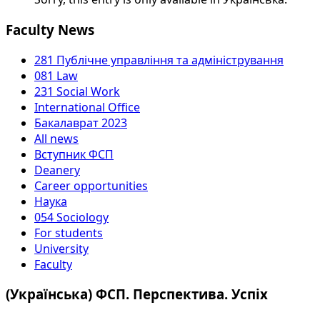
Faculty News
281 Публічне управління та адміністрування
081 Law
231 Social Work
International Office
Бакалаврат 2023
All news
Вступник ФСП
Deanery
Career opportunities
Наука
054 Sociology
For students
University
Faculty
(Українська) ФСП. Перспектива. Успіх