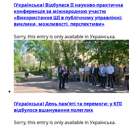
(Українська) Відбулася ІІ науково-практична
конференція за міжнародною участю
«Використання ШІ в публічному управлінні:
виклики, можливості, перспективи»
Sorry, this entry is only available in Українська.
(Українська) День пам’яті та перемоги: у КПІ
відбулося вшанування полеглих
Sorry, this entry is only available in Українська.