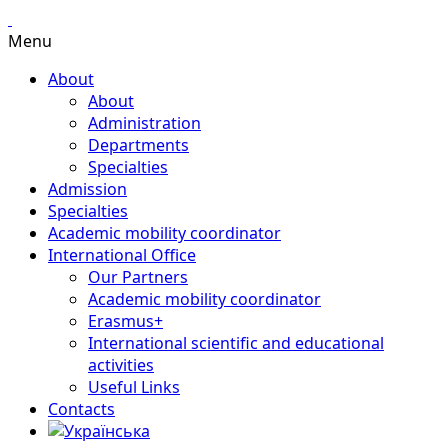
Menu
About
About
Administration
Departments
Specialties
Admission
Specialties
Academic mobility coordinator
International Office
Our Partners
Academic mobility coordinator
Erasmus+
International scientific and educational
activities
Useful Links
Contacts