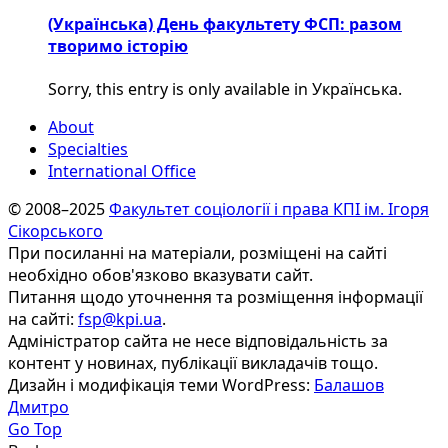
(Українська) День факультету ФСП: разом
творимо історію
Sorry, this entry is only available in Українська.
About
Specialties
International Office
© 2008–2025
Факультет соціології і права КПІ ім. Ігоря
Сікорського
При посиланні на матеріали, розміщені на сайті
необхідно обов'язково вказувати сайт.
Питання щодо уточнення та розміщення інформації
на сайті:
fsp@kpi.ua
.
Адміністратор сайта не несе відповідальність за
контент у новинах, публікації викладачів тощо.
Дизайн і модифікація теми WordPress:
Балашов
Дмитро
Go Top