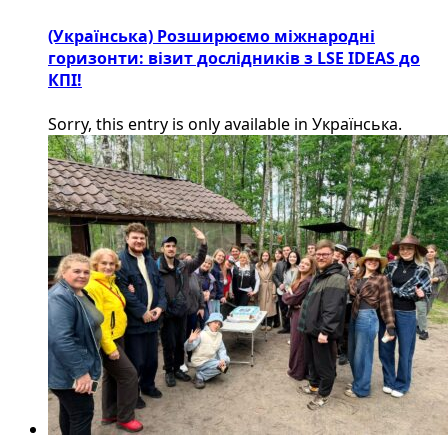
(Українська) Розширюємо міжнародні
горизонти: візит дослідників з LSE IDEAS до
КПІ!
Sorry, this entry is only available in Українська.