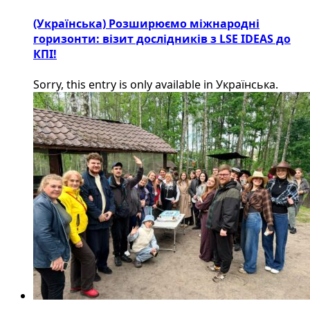
(Українська) Розширюємо міжнародні
горизонти: візит дослідників з LSE IDEAS до
КПІ!
Sorry, this entry is only available in Українська.