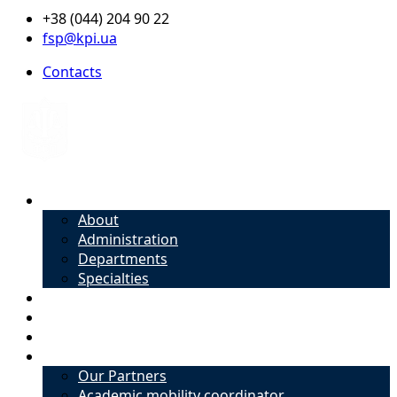
+38 (044) 204 90 22
fsp@kpi.ua
Contacts
About
About
Administration
Departments
Specialties
Admission
Specialties
Academic mobility coordinator
International Office
Our Partners
Academic mobility coordinator