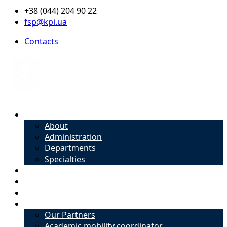
+38 (044) 204 90 22
fsp@kpi.ua
Contacts
About
About
Administration
Departments
Specialties
Admission
Specialties
Academic mobility coordinator
International Office
Our Partners
Academic mobility coordinator