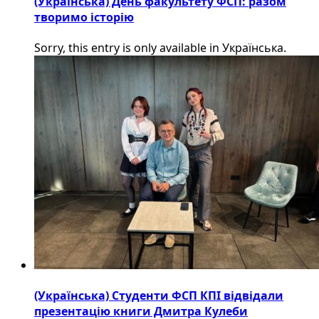
(Українська) День факультету ФСП: разом
творимо історію
Sorry, this entry is only available in Українська.
(Українська) Студенти ФСП КПІ відвідали
презентацію книги Дмитра Кулеби