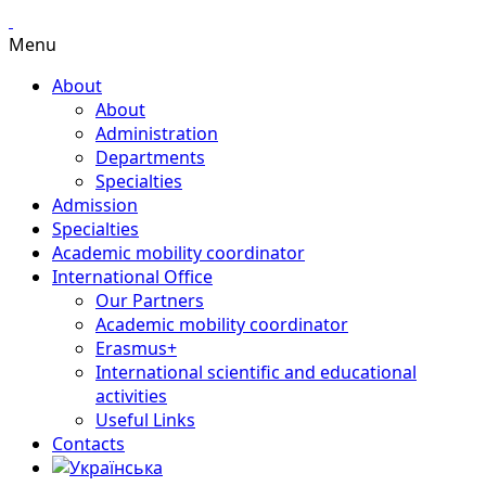
Menu
About
About
Administration
Departments
Specialties
Admission
Specialties
Academic mobility coordinator
International Office
Our Partners
Academic mobility coordinator
Erasmus+
International scientific and educational
activities
Useful Links
Contacts