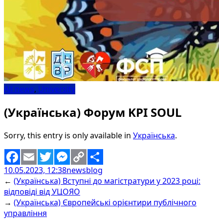
All news
,
University
(Українська) Форум KPI SOUL
Sorry, this entry is only available in
Українська
.
10.05.2023, 12:38
newsblog
Facebook
Email
Twitter
Messenger
Copy
Share
←
(Українська) Вступні до магістратури у 2023 році:
Link
відповіді від УЦОЯО
→
(Українська) Європейські орієнтири публічного
управління