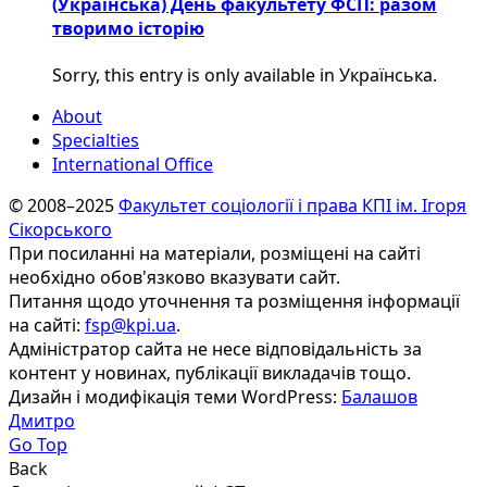
(Українська) День факультету ФСП: разом
творимо історію
Sorry, this entry is only available in Українська.
About
Specialties
International Office
© 2008–2025
Факультет соціології і права КПІ ім. Ігоря
Сікорського
При посиланні на матеріали, розміщені на сайті
необхідно обов'язково вказувати сайт.
Питання щодо уточнення та розміщення інформації
на сайті:
fsp@kpi.ua
.
Адміністратор сайта не несе відповідальність за
контент у новинах, публікації викладачів тощо.
Дизайн і модифікація теми WordPress:
Балашов
Дмитро
Go Top
Back