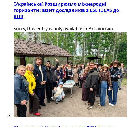
(Українська) Розширюємо міжнародні
горизонти: візит дослідників з LSE IDEAS до
КПІ!
Sorry, this entry is only available in Українська.