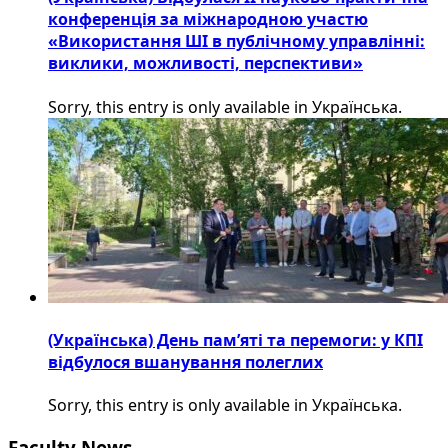
конференція за міжнародною участю
«Використання ШІ в публічному управлінні:
виклики, можливості, перспективи»
Sorry, this entry is only available in Українська.
(Українська) День пам’яті та перемоги: у КПІ
відбулося вшанування полеглих
Sorry, this entry is only available in Українська.
Faculty News