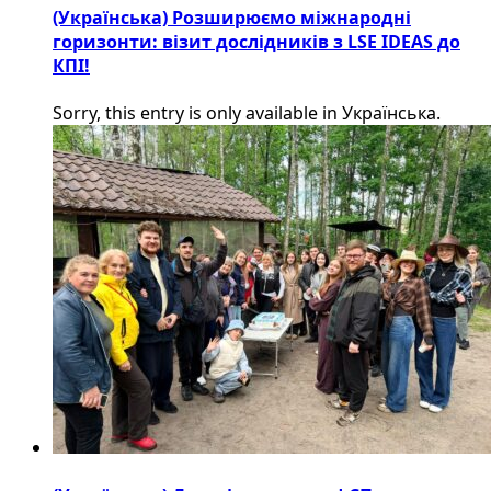
(Українська) Розширюємо міжнародні
горизонти: візит дослідників з LSE IDEAS до
КПІ!
Sorry, this entry is only available in Українська.