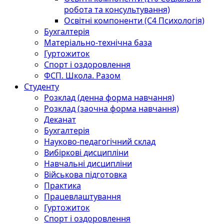
робота та консультування)
Освітні компоненти (С4 Психологія)
Бухгалтерія
Матеріально-технічна база
Гуртожиток
Спорт і оздоровлення
ФСП. Школа. Разом
Студенту
Розклад (денна форма навчання)
Розклад (заочна форма навчання)
Деканат
Бухгалтерія
Науково-педагогічний склад
Вибіркові дисципліни
Навчальні дисципліни
Військова підготовка
Практика
Працевлаштування
Гуртожиток
Спорт і оздоровлення