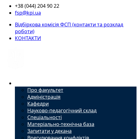
+38 (044) 204 90 22
fsp@kpi.ua
Відбіркова комісія ФСП (контакти та розклад
роботи)
КОНТАКТИ
Факультет
Про факультет
Адміністрація
Кафедри
Науково-педагогічний склад
Спеціальності
Матеріально-технічна база
Запитати у декана
Врегулювання конфліктів