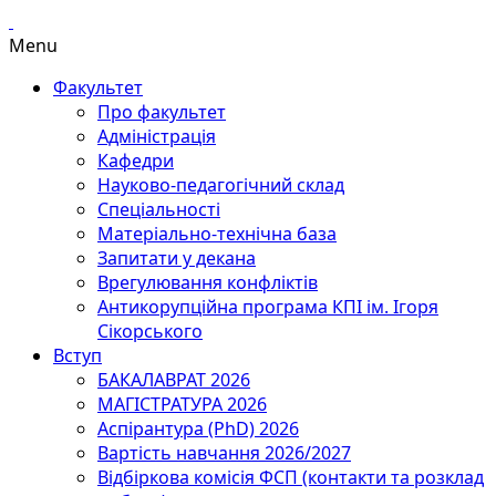
Menu
Факультет
Про факультет
Адміністрація
Кафедри
Науково-педагогічний склад
Спеціальності
Матеріально-технічна база
Запитати у декана
Врегулювання конфліктів
Антикорупційна програма КПІ ім. Ігоря
Сікорського
Вступ
БАКАЛАВРАТ 2026
МАГІСТРАТУРА 2026
Аспірантура (PhD) 2026
Вартість навчання 2026/2027
Відбіркова комісія ФСП (контакти та розклад