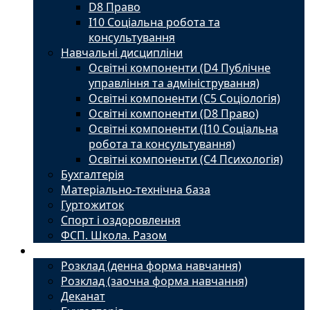
D8 Право
I10 Соціальна робота та
консультування
Навчальні дисципліни
Освітні компоненти (D4 Публічне
управління та адміністрування)
Освітні компоненти (С5 Соціологія)
Освітні компоненти (D8 Право)
Освітні компоненти (I10 Соціальна
робота та консультування)
Освітні компоненти (С4 Психологія)
Бухгалтерія
Матеріально-технічна база
Гуртожиток
Спорт і оздоровлення
ФСП. Школа. Разом
Студенту
Розклад (денна форма навчання)
Розклад (заочна форма навчання)
Деканат