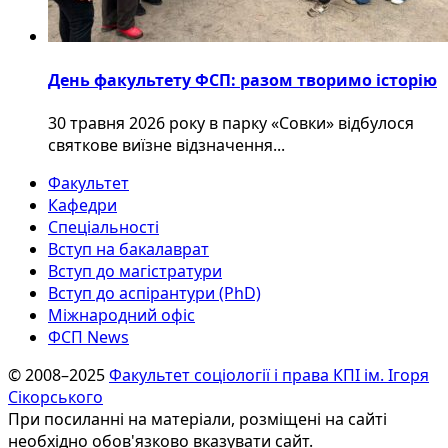
День факультету ФСП: разом творимо історію
30 травня 2026 року в парку «Совки» відбулося
святкове виїзне відзначення...
Факультет
Кафедри
Спеціальності
Вступ на бакалаврат
Вступ до магістратури
Вступ до аспірантури (PhD)
Міжнародний офіс
ФСП News
© 2008–2025
Факультет соціології і права КПІ ім. Ігоря
Сікорського
При посиланні на матеріали, розміщені на сайті
необхідно обов'язково вказувати сайт.