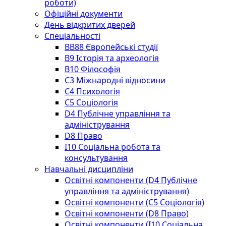
роботи)
Офіційні документи
День відкритих дверей
Спеціальності
BВ88 Європейські студії
B9 Історія та археологія
B10 Філософія
C3 Міжнародні відносини
C4 Психологія
С5 Соціологія
D4 Публічне управління та
адміністрування
D8 Право
I10 Соціальна робота та
консультування
Навчальні дисципліни
Освітні компоненти (D4 Публічне
управління та адміністрування)
Освітні компоненти (С5 Соціологія)
Освітні компоненти (D8 Право)
Освітні компоненти (I10 Соціальна