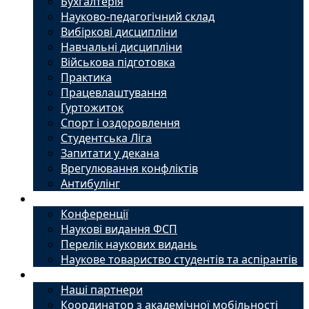
Бухгалтерія
Науково-педагогічний склад
Вибіркові дисципліни
Навчальні дисципліни
Військова підготовка
Практика
Працевлаштування
Гуртожиток
Спорт і оздоровлення
Студентська Ліга
Запитати у декана
Врегулювання конфліктів
Антибулінг
Наука
Конференції
Наукові видання ФСП
Перелік наукових видань
Наукове товариство студентів та аспірантів
Міжнародний офіс
Наші партнери
Координатор з академічної мобільності