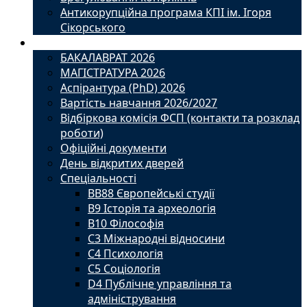
Антикорупційна програма КПІ ім. Ігоря
Сікорського
Вступ
БАКАЛАВРАТ 2026
МАГІСТРАТУРА 2026
Аспірантура (PhD) 2026
Вартість навчання 2026/2027
Відбіркова комісія ФСП (контакти та розклад
роботи)
Офіційні документи
День відкритих дверей
Спеціальності
BВ88 Європейські студії
B9 Історія та археологія
B10 Філософія
C3 Міжнародні відносини
C4 Психологія
С5 Соціологія
D4 Публічне управління та
адміністрування