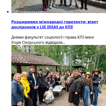
Розширюємо міжнародні горизонти: візит
дослідників з LSE IDEAS до КПІ!
Днями факультет соціології і права КПІ імені
Ігоря Сікорського відвідали...