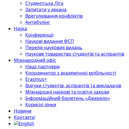
Студентська Ліга
Запитати у декана
Врегулювання конфліктів
Антибулінг
Наука
Конференції
Наукові видання ФСП
Перелік наукових видань
Наукове товариство студентів та аспірантів
Міжнародний офіс
Наші партнери
Координатор з академічної мобільності
Erasmus+
Відгуки студентів, аспірантів та викладачів
Міжнародні наукові та освітні заходи
Інформаційний бюлетень «Джерело»
Корисні лінки
Новини
Контакти