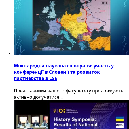
Міжнародна наукова співпраця: участь у
конференції в Словенії та розвиток
партнерства з LSE
​Представники нашого факультету продовжують
активно долучатися...