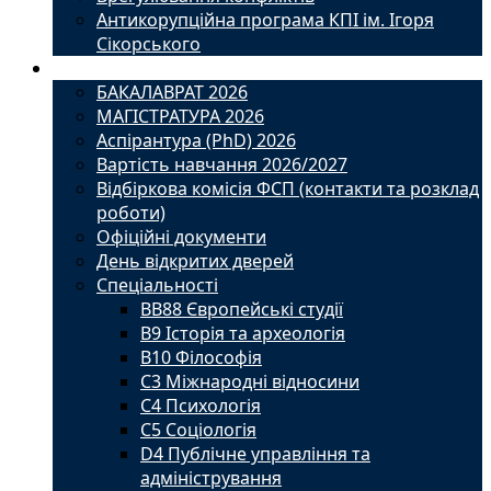
Антикорупційна програма КПІ ім. Ігоря
Сікорського
Вступ
БАКАЛАВРАТ 2026
МАГІСТРАТУРА 2026
Аспірантура (PhD) 2026
Вартість навчання 2026/2027
Відбіркова комісія ФСП (контакти та розклад
роботи)
Офіційні документи
День відкритих дверей
Спеціальності
BВ88 Європейські студії
B9 Історія та археологія
B10 Філософія
C3 Міжнародні відносини
C4 Психологія
С5 Соціологія
D4 Публічне управління та
адміністрування