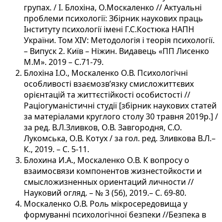
групах. / І. Блохіна, О.Москаленко // Актуальні
проблеми психології: Збірник наукових праць
Інституту психології імені Г.С.Костюка НАПН
України. Том ХІV: Методологія і теорія психології.
– Випуск 2. Київ – Ніжин. Видавець «ПП Лисенко
М.М». 2019 – С.71-79.
Блохіна І.О., Москаленко О.В. Психологічні
особливості взаємозв’язку смисложиттєвих
орієнтацій та життєстійкості особистості //
Раціогуманістичні студії [збірник наукових статей
за матеріалами круглого столу 30 травня 2019р.] /
за ред. В.Л.Зливков, О.В. Завгородня, С.О.
Лукомська, О.В. Котух / за гол. ред. Зливкова В.Л.–
К., 2019. – С. 5-11.
Блохина И.А., Москаленко О.В. К вопросу о
взаимосвязи компонентов жизнестойкости и
смысложизненных ориентаций личности //
Науковий огляд. – № 3 (56), 2019.– С. 69-80.
Москаленко О.В. Роль мікросередовища у
формуванні психологічної безпеки //Безпека в