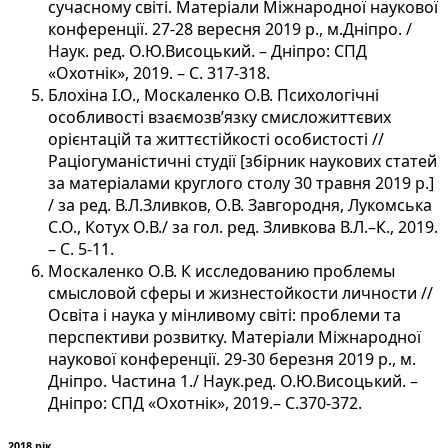
сучасному світі. Матеріали Міжнародної наукової
конференції. 27-28 вересня 2019 р., м.Дніпро. /
Наук. ред. О.Ю.Висоцький. – Дніпро: СПД
«Охотнік», 2019. – С. 317-318.
Блохіна І.О., Москаленко О.В. Психологічні
особливості взаємозв’язку смисложиттєвих
орієнтацій та життєстійкості особистості //
Раціогуманістичні студії [збірник наукових статей
за матеріалами круглого столу 30 травня 2019 р.]
/ за ред. В.Л.Зливков, О.В. Завгородня, Лукомська
С.О., Котух О.В./ за гол. ред. Зливкова В.Л.–К., 2019.
– С. 5-11.
Москаленко О.В. К исследованию проблемы
смысловой сферы и жизнестойкости личности //
Освіта і наука у мінливому світі: проблеми та
перспективи розвитку. Матеріали Міжнародної
наукової конференції. 29-30 березня 2019 р., м.
Дніпро. Частина 1./ Наук.ред. О.Ю.Висоцький. –
Дніпро: СПД «Охотнік», 2019.– С.370-372.
2018 рік