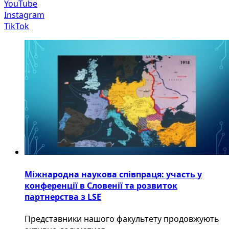
YouTube
Instagram
TikTok
Міжнародна наукова співпраця: участь у
конференції в Словенії та розвиток
партнерства з LSE
​Представники нашого факультету продовжують