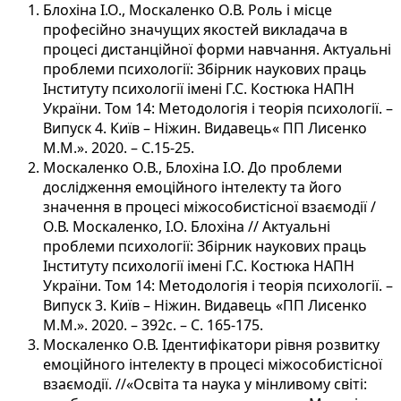
Блохіна І.О., Москаленко О.В. Роль і місце
професійно значущих якостей викладача в
процесі дистанційної форми навчання. Актуальні
проблеми психології: Збірник наукових праць
Інституту психології імені Г.С. Костюка НАПН
України. Том 14: Методологія і теорія психології. –
Випуск 4. Київ – Ніжин. Видавець« ПП Лисенко
М.М.». 2020. – C.15-25.
Москаленко О.В., Блохіна І.О. До проблеми
дослідження емоційного інтелекту та його
значення в процесі міжособистісної взаємодії /
О.В. Москаленко, І.О. Блохіна // Актуальні
проблеми психології: Збірник наукових праць
Інституту психології імені Г.С. Костюка НАПН
України. Том 14: Методологія і теорія психології. –
Випуск 3. Київ – Ніжин. Видавець «ПП Лисенко
М.М.». 2020. – 392с. – С. 165-175.
Москаленко О.В. Ідентифікатори рівня розвитку
емоційного інтелекту в процесі міжособистісної
взаємодії. //«Освіта та наука у мінливому світі: