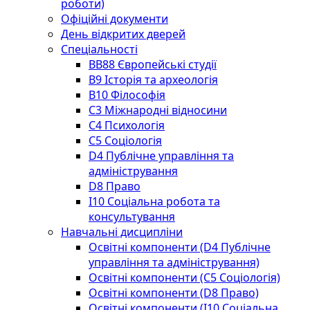
роботи)
Офіційні документи
День відкритих дверей
Спеціальності
BВ88 Європейські студії
B9 Історія та археологія
B10 Філософія
C3 Міжнародні відносини
C4 Психологія
С5 Соціологія
D4 Публічне управління та
адміністрування
D8 Право
I10 Соціальна робота та
консультування
Навчальні дисципліни
Освітні компоненти (D4 Публічне
управління та адміністрування)
Освітні компоненти (С5 Соціологія)
Освітні компоненти (D8 Право)
Освітні компоненти (I10 Соціальна