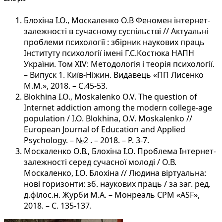
Блохіна І.О., Москаленко О.В Феномен інтернет-
залежності в сучасному суспільстві // Актуальні
проблеми психології : збірник наукових праць
Інституту психології імені Г.С.Костюка НАПН
України. Том ХІV: Методологія і теорія психології.
– Випуск 1. Київ-Ніжин. Видавець «ПП Лисенко
М.М.», 2018. – С.45-53.
Blokhina I.O., Moskalenko O.V. The question of
Internet addiction among the modern college-age
population / I.O. Blokhina, O.V. Moskalenko //
European Journal of Education and Applied
Psychology. – №2 . – 2018. – Р. 3-7.
Москаленко О.В., Блохіна І.О. Проблема Інтернет-
залежності серед сучасної молоді / О.В.
Москаленко, І.О. Блохіна // Людина віртуальна:
нові горизонти: зб. наукових праць / за заг. ред.
д.філос.н. Журби М.А. – Монреаль СPM «ASF»,
2018. – C. 135-137.