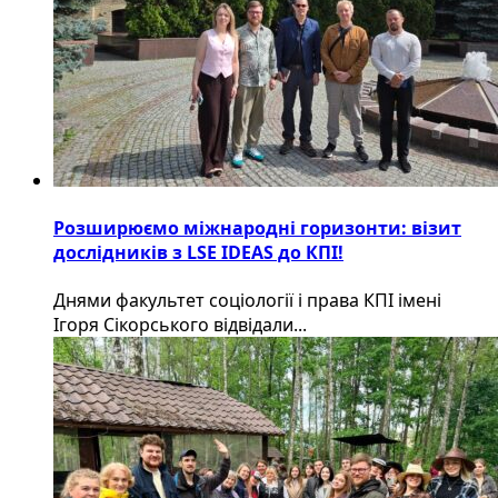
Розширюємо міжнародні горизонти: візит
дослідників з LSE IDEAS до КПІ!
Днями факультет соціології і права КПІ імені
Ігоря Сікорського відвідали...