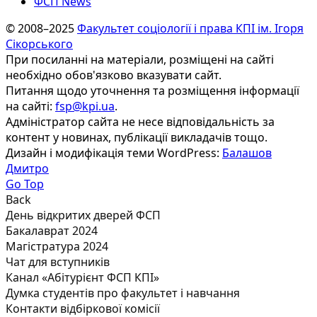
ФСП News
© 2008–2025
Факультет соціології і права КПІ ім. Ігоря
Сікорського
При посиланні на матеріали, розміщені на сайті
необхідно обов'язково вказувати сайт.
Питання щодо уточнення та розміщення інформації
на сайті:
fsp@kpi.ua
.
Адміністратор сайта не несе відповідальність за
контент у новинах, публікації викладачів тощо.
Дизайн і модифікація теми WordPress:
Балашов
Дмитро
Go Top
Back
День відкритих дверей ФСП
Бакалаврат 2024
Магістратура 2024
Чат для вступників
Канал «Абітурієнт ФСП КПІ»
Думка студентів про факультет і навчання
Контакти відбіркової комісії