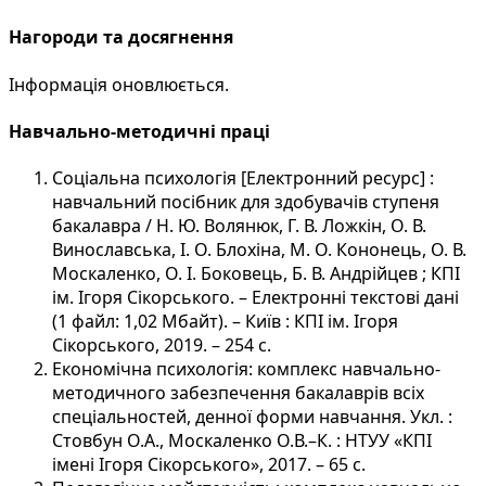
Нагороди та досягнення
Інформація оновлюється.
Навчально-методичні праці
Соціальна психологія [Електронний ресурс] :
навчальний посібник для здобувачів ступеня
бакалавра / Н. Ю. Волянюк, Г. В. Ложкін, О. В.
Винославська, І. О. Блохіна, М. О. Кононець, О. В.
Москаленко, О. І. Боковець, Б. В. Андрійцев ; КПІ
ім. Ігоря Сікорського. – Електронні текстові дані
(1 файл: 1,02 Мбайт). – Київ : КПІ ім. Ігоря
Сікорського, 2019. – 254 с.
Економічна психологія: комплекс навчально-
методичного забезпечення бакалаврів всіх
спеціальностей, денної форми навчання. Укл. :
Стовбун О.А., Москаленко О.В.–К. : НТУУ «КПІ
імені Ігоря Сікорського», 2017. – 65 с.