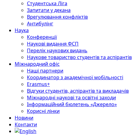
Студентська Ліга
Запитати у декана
Врегулювання конфліктів
Антибулінг
Наука
Конференції
Наукові видання ФСП
Перелік наукових видань
Наукове товариство студентів та аспірантів
Міжнародний офіс
Наші партнери
Координатор з академічної мобільності
Erasmus+
Відгуки студентів, аспірантів та викладачів
Міжнародні наукові та освітні заходи
Інформаційний бюлетень «Джерело»
Корисні лінки
Новини
Контакти