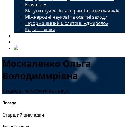
Erasmus+
Відгуки студентів, аспірантів та викладачів
Міжнародні наукові та освітні заходи
Інформаційний бюлетень «Джерело»
Корисні лінки
Новини
Контакти
Москаленко Ольга
Володимирівна
Кандидат психологічних наук
Посада
Старший викладач
Вчене звання