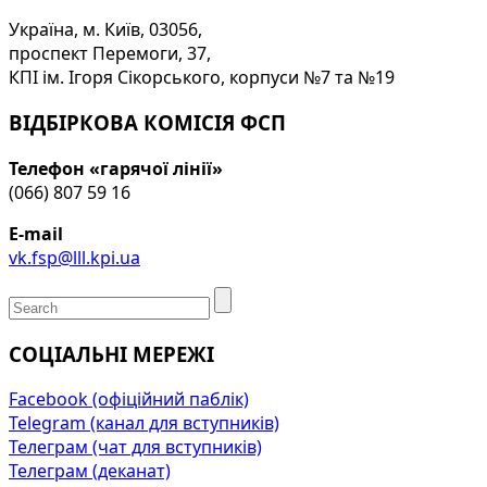
Україна, м. Київ, 03056,
проспект Перемоги, 37,
КПІ ім. Ігоря Сікорського, корпуси №7 та №19
ВІДБІРКОВА КОМІСІЯ ФСП
Телефон «гарячої лінії»
(066) 807 59 16
E-mail
vk.fsp@lll.kpi.ua
СОЦІАЛЬНІ МЕРЕЖІ
Facebook (офіційний паблік)
Telegram (канал для вступників)
Телеграм (чат для вступників)
Телеграм (деканат)