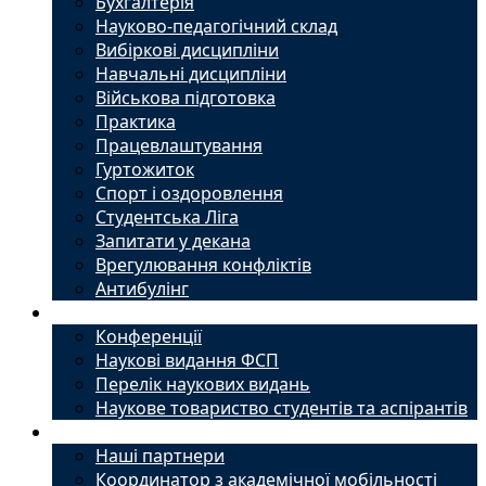
Бухгалтерія
Науково-педагогічний склад
Вибіркові дисципліни
Навчальні дисципліни
Військова підготовка
Практика
Працевлаштування
Гуртожиток
Спорт і оздоровлення
Студентська Ліга
Запитати у декана
Врегулювання конфліктів
Антибулінг
Наука
Конференції
Наукові видання ФСП
Перелік наукових видань
Наукове товариство студентів та аспірантів
Міжнародний офіс
Наші партнери
Координатор з академічної мобільності