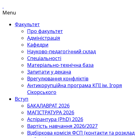
Menu
Факультет
Про факультет
Адміністрація
Кафедри
Науково-педагогічний склад
Спеціальності
Матеріально-технічна база
Запитати у декана
Врегулювання конфліктів
Антикорупційна програма КПІ ім. Ігоря
Сікорського
Вступ
БАКАЛАВРАТ 2026
МАГІСТРАТУРА 2026
Аспірантура (PhD) 2026
Вартість навчання 2026/2027
Відбіркова комісія ФСП (контакти та розклад