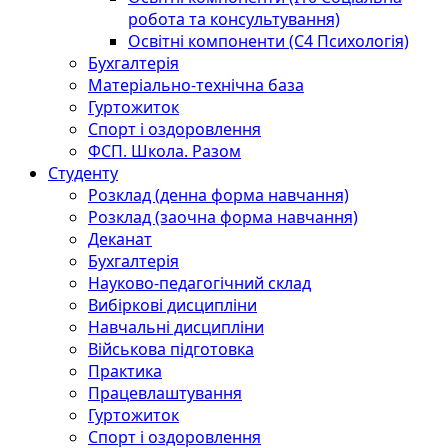
робота та консультування)
Освітні компоненти (С4 Психологія)
Бухгалтерія
Матеріально-технічна база
Гуртожиток
Спорт і оздоровлення
ФСП. Школа. Разом
Студенту
Розклад (денна форма навчання)
Розклад (заочна форма навчання)
Деканат
Бухгалтерія
Науково-педагогічний склад
Вибіркові дисципліни
Навчальні дисципліни
Військова підготовка
Практика
Працевлаштування
Гуртожиток
Спорт і оздоровлення