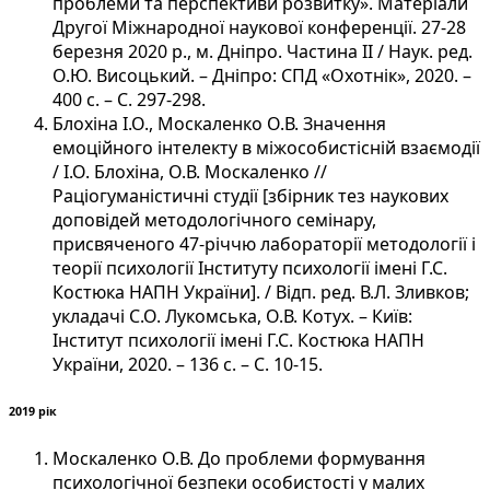
проблеми та перспективи розвитку». Матеріали
Другої Міжнародної наукової конференції. 27-28
березня 2020 р., м. Дніпро. Частина ІІ / Наук. ред.
О.Ю. Висоцький. – Дніпро: СПД «Охотнік», 2020. –
400 с. – С. 297-298.
Блохіна І.О., Москаленко О.В. Значення
емоційного інтелекту в міжособистісній взаємодії
/ І.О. Блохіна, О.В. Москаленко //
Раціогуманістичні студії [збірник тез наукових
доповідей методологічного семінару,
присвяченого 47-річчю лабораторії методології і
теорії психології Інституту психології імені Г.С.
Костюка НАПН України]. / Відп. ред. В.Л. Зливков;
укладачі С.О. Лукомська, О.В. Котух. – Київ:
Інститут психології імені Г.С. Костюка НАПН
України, 2020. – 136 с. – С. 10-15.
2019 рік
Москаленко О.В. До проблеми формування
психологічної безпеки особистості у малих