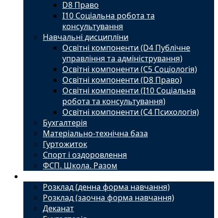
D8 Право
I10 Соціальна робота та
консультування
Навчальні дисципліни
Освітні компоненти (D4 Публічне
управління та адміністрування)
Освітні компоненти (С5 Соціологія)
Освітні компоненти (D8 Право)
Освітні компоненти (I10 Соціальна
робота та консультування)
Освітні компоненти (С4 Психологія)
Бухгалтерія
Матеріально-технічна база
Гуртожиток
Спорт і оздоровлення
ФСП. Школа. Разом
Студенту
Розклад (денна форма навчання)
Розклад (заочна форма навчання)
Деканат