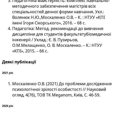
Педагогічна майстерність: комплекс навчально-
методичного забезпечення магістрів всіх
спеціальностей денної форми навчання. Укл.:
Волянюк Н.Ю.,Москаленко О.В. – К. : НТУУ «КПІ
імені Ігоря Сікорського», 2016. – 68 с.
Педагогіка: Метод. рекомендації до вивчення
дисципліни для студентів факультетубіомедичної
інженерії / Уклад.: Є. В. Пузирьов,
О.М.Мелащенко, О. В. Москаленко. – К.: НТУУ
«КПІ», 2015. – 66 с.
Деякі публікації
2021 рік
Москаленко О.В. (2021) До проблеми дослідження
психологічної зрілості особистості // Науковий
огляд, 4(76), ТОВ TK Meganom, Київ, С. 46-59.
2020 рік