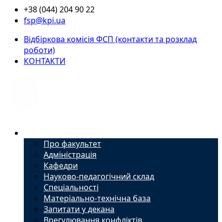
+38 (044) 204 90 22
fsp@kpi.ua
Відбіркова комісія ФСП (контакти та розклад
роботи)
КОНТАКТИ
Факультет
Про факультет
Адміністрація
Кафедри
Науково-педагогічний склад
Спеціальності
Матеріально-технічна база
Запитати у декана
Врегулювання конфліктів