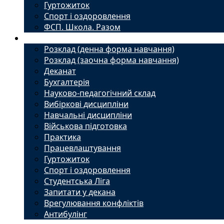
Гуртожиток
Спорт і оздоровлення
ФСП. Школа. Разом
Студенту
Розклад (денна форма навчання)
Розклад (заочна форма навчання)
Деканат
Бухгалтерія
Науково-педагогічний склад
Вибіркові дисципліни
Навчальні дисципліни
Військова підготовка
Практика
Працевлаштування
Гуртожиток
Спорт і оздоровлення
Студентська Ліга
Запитати у декана
Врегулювання конфліктів
Антибулінг