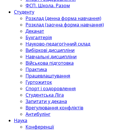
ФСП. Школа. Разом
Студенту
Розклад (денна форма навчання)
Розклад (заочна форма навчання)
Деканат
Бухгалтерія
Науково-педагогічний склад
Вибіркові дисципліни
Навчальні дисципліни
Військова підготовка
Практика
Працевлаштування
Гуртожиток
Спорт і оздоровлення
Студентська Ліга
Запитати у декана
Врегулювання конфліктів
Антибулінг
Наука
Конференції