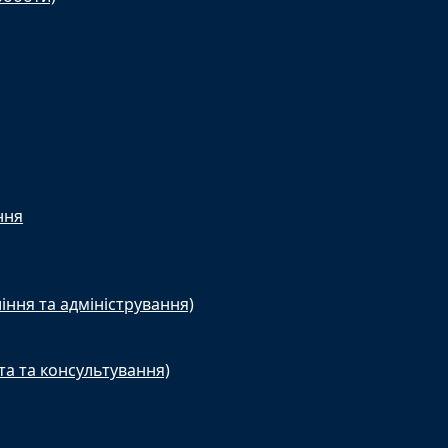
ння
іння та адміністрування)
та та консультування)