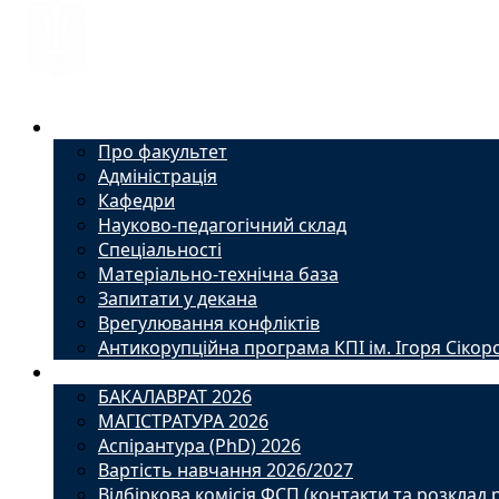
Факультет
Про факультет
Адміністрація
Кафедри
Науково-педагогічний склад
Спеціальності
Матеріально-технічна база
Запитати у декана
Врегулювання конфліктів
Антикорупційна програма КПІ ім. Ігоря Сікор
Вступ
БАКАЛАВРАТ 2026
МАГІСТРАТУРА 2026
Аспірантура (PhD) 2026
Вартість навчання 2026/2027
Відбіркова комісія ФСП (контакти та розклад 