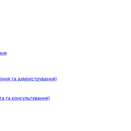
ння
іння та адміністрування)
та та консультування)