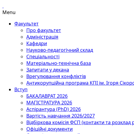
Menu
Факультет
Про факультет
Адміністрація
Кафедри
Науково-педагогічний склад
Спеціальності
Матеріально-технічна база
Запитати у декана
Врегулювання конфліктів
Антикорупційна програма КПІ ім. Ігоря Сікор
Вступ
БАКАЛАВРАТ 2026
МАГІСТРАТУРА 2026
Аспірантура (PhD) 2026
Вартість навчання 2026/2027
Відбіркова комісія ФСП (контакти та розклад 
Офіційні документи