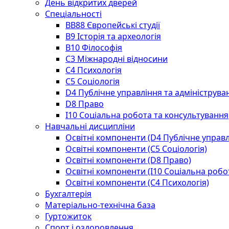
День відкритих дверей
Спеціальності
BВ88 Європейські студії
B9 Історія та археологія
B10 Філософія
C3 Міжнародні відносини
C4 Психологія
С5 Соціологія
D4 Публічне управління та адмініструва
D8 Право
I10 Соціальна робота та консультування
Навчальні дисципліни
Освітні компоненти (D4 Публічне управл
Освітні компоненти (С5 Соціологія)
Освітні компоненти (D8 Право)
Освітні компоненти (I10 Соціальна робо
Освітні компоненти (С4 Психологія)
Бухгалтерія
Матеріально-технічна база
Гуртожиток
Спорт і оздоровлення