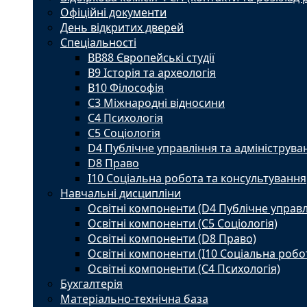
Офіційні документи
День відкритих дверей
Спеціальності
BВ88 Європейські студії
B9 Історія та археологія
B10 Філософія
C3 Міжнародні відносини
C4 Психологія
С5 Соціологія
D4 Публічне управління та адмініструва
D8 Право
I10 Соціальна робота та консультування
Навчальні дисципліни
Освітні компоненти (D4 Публічне управл
Освітні компоненти (С5 Соціологія)
Освітні компоненти (D8 Право)
Освітні компоненти (I10 Соціальна робо
Освітні компоненти (С4 Психологія)
Бухгалтерія
Матеріально-технічна база