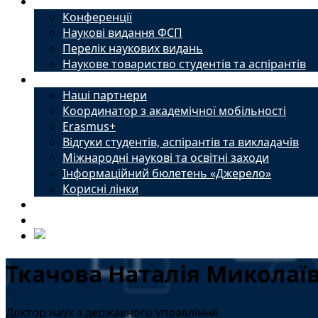
Наука
Конференції
Наукові видання ФСП
Перелік наукових видань
Наукове товариство студентів та аспірантів
Міжнародний офіс
Наші партнери
Координатор з академічної мобільності
Erasmus+
Відгуки студентів, аспірантів та викладачів
Міжнародні наукові та освітні заходи
Інформаційний бюлетень «Джерело»
Корисні лінки
Новини
Контакти
Ткачова Наталія Миколаї
Доктор наук з державного управління