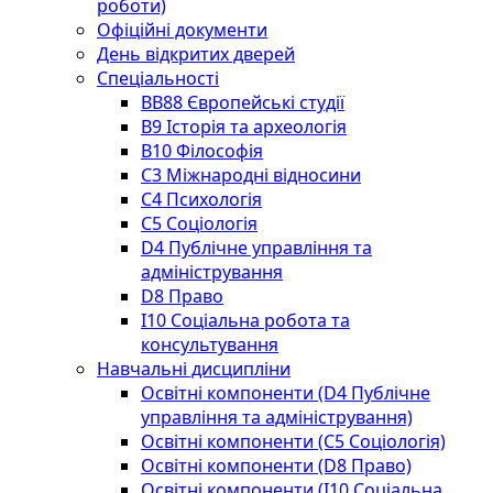
роботи)
Офіційні документи
День відкритих дверей
Спеціальності
BВ88 Європейські студії
B9 Історія та археологія
B10 Філософія
C3 Міжнародні відносини
C4 Психологія
С5 Соціологія
D4 Публічне управління та
адміністрування
D8 Право
I10 Соціальна робота та
консультування
Навчальні дисципліни
Освітні компоненти (D4 Публічне
управління та адміністрування)
Освітні компоненти (С5 Соціологія)
Освітні компоненти (D8 Право)
Освітні компоненти (I10 Соціальна