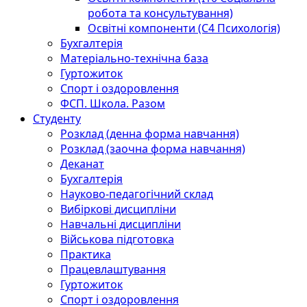
робота та консультування)
Освітні компоненти (С4 Психологія)
Бухгалтерія
Матеріально-технічна база
Гуртожиток
Спорт і оздоровлення
ФСП. Школа. Разом
Студенту
Розклад (денна форма навчання)
Розклад (заочна форма навчання)
Деканат
Бухгалтерія
Науково-педагогічний склад
Вибіркові дисципліни
Навчальні дисципліни
Військова підготовка
Практика
Працевлаштування
Гуртожиток
Спорт і оздоровлення