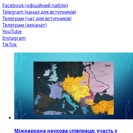
Facebook (офіційний паблік)
Telegram (канал для вступників)
Телеграм (чат для вступників)
Телеграм (деканат)
YouTube
Instagram
TikTok
Міжнародна наукова співпраця: участь у