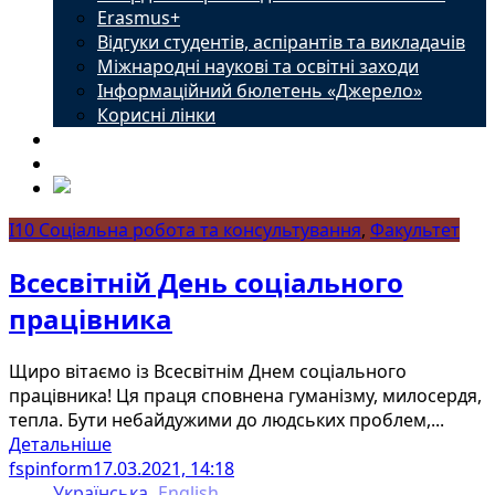
Erasmus+
Відгуки студентів, аспірантів та викладачів
Міжнародні наукові та освітні заходи
Інформаційний бюлетень «Джерело»
Корисні лінки
Новини
Контакти
I10 Соціальна робота та консультування
,
Факультет
Всесвітній День соціального
працівника
Щиро вітаємо із Всесвітнім Днем соціального
працівника! Ця праця сповнена гуманізму, милосердя,
тепла. Бути небайдужими до людських проблем,...
Детальніше
fspinform
17.03.2021, 14:18
Українська
English