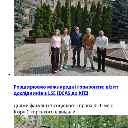
Розширюємо міжнародні горизонти: візит
дослідників з LSE IDEAS до КПІ!
Днями факультет соціології і права КПІ імені
Ігоря Сікорського відвідали...