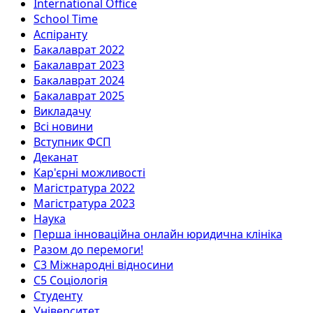
International Office
School Time
Аспіранту
Бакалаврат 2022
Бакалаврат 2023
Бакалаврат 2024
Бакалаврат 2025
Викладачу
Всі новини
Вступник ФСП
Деканат
Кар'єрні можливості
Магістратура 2022
Магістратура 2023
Наука
Перша інноваційна онлайн юридична клініка
Разом до перемоги!
С3 Міжнародні відносини
С5 Соціологія
Студенту
Університет