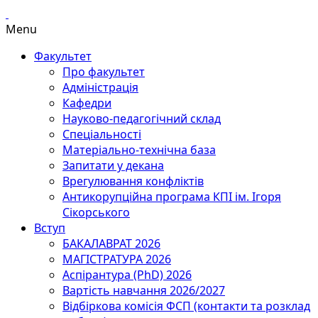
Menu
Факультет
Про факультет
Адміністрація
Кафедри
Науково-педагогічний склад
Спеціальності
Матеріально-технічна база
Запитати у декана
Врегулювання конфліктів
Антикорупційна програма КПІ ім. Ігоря
Сікорського
Вступ
БАКАЛАВРАТ 2026
МАГІСТРАТУРА 2026
Аспірантура (PhD) 2026
Вартість навчання 2026/2027
Відбіркова комісія ФСП (контакти та розклад