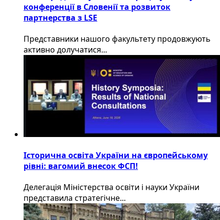
конференції в Словенії та розвиток
партнерства з LSE
​Представники нашого факультету продовжують
активно долучатися...
Історична освіта України на європейському
рівні: вагомий внесок ФСП!
Делегація Міністерства освіти і науки України
представила стратегічне...