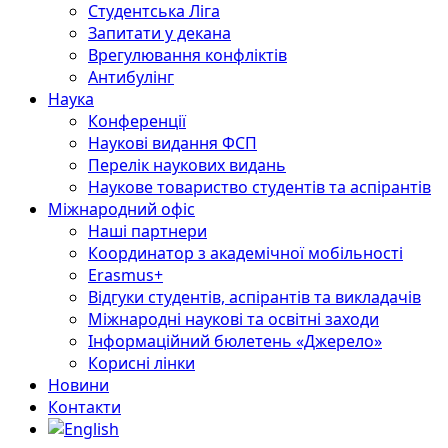
Студентська Ліга
Запитати у декана
Врегулювання конфліктів
Антибулінг
Наука
Конференції
Наукові видання ФСП
Перелік наукових видань
Наукове товариство студентів та аспірантів
Міжнародний офіс
Наші партнери
Координатор з академічної мобільності
Erasmus+
Відгуки студентів, аспірантів та викладачів
Міжнародні наукові та освітні заходи
Інформаційний бюлетень «Джерело»
Корисні лінки
Новини
Контакти