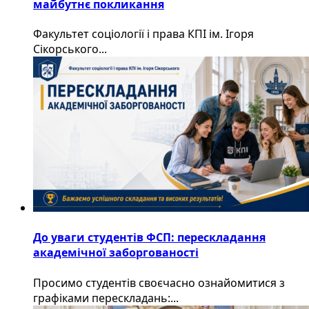
майбутнє покликання
Факультет соціології і права КПІ ім. Ігоря
Сікорського...
До уваги студентів ФСП: перескладання
академічної заборгованості
Просимо студентів своєчасно ознайомитися з
графіками перескладань:...