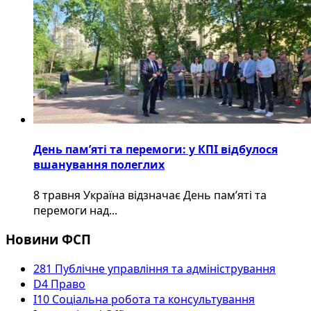
День пам’яті та перемоги: у КПІ відбулося
вшанування полеглих
8 травня Україна відзначає День пам’яті та
перемоги над...
Новини ФСП
281 Публічне управління та адміністрування
D4 Право
I10 Соціальна робота та консультування