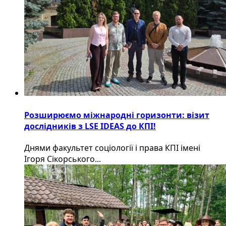
Розширюємо міжнародні горизонти: візит
дослідників з LSE IDEAS до КПІ!
Днями факультет соціології і права КПІ імені
Ігоря Сікорського...