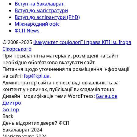
Вступ на бакалаврат
Вступ до магістратури
Вступ до аспірантури (PhD)
Міжнародний офіс
ФСП News
© 2008–2025
Факультет соціології і права КПІ ім. Ігоря
Сікорського
При посиланні на матеріали, розміщені на сайті
необхідно обов'язково вказувати сайт.
Питання щодо уточнення та розміщення інформації
на сайті:
fsp@kpi.ua
.
Адміністратор сайта не несе відповідальність за
контент у новинах, публікації викладачів тощо.
Дизайн і модифікація теми WordPress:
Балашов
Дмитро
Go Top
Back
День відкритих дверей ФСП
Бакалаврат 2024
Магістратура 2024