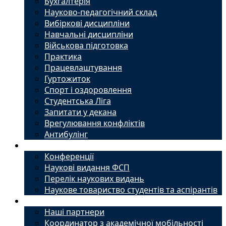
Бухгалтерія
Науково-педагогічний склад
Вибіркові дисципліни
Навчальні дисципліни
Військова підготовка
Практика
Працевлаштування
Гуртожиток
Спорт і оздоровлення
Студентська Ліга
Запитати у декана
Врегулювання конфліктів
Антибулінг
Наука
Конференції
Наукові видання ФСП
Перелік наукових видань
Наукове товариство студентів та аспірантів
Міжнародний офіс
Наші партнери
Координатор з академічної мобільності