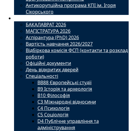
Антикорупційна програма КПІ ім. Ігоря
Сікорського
Вступ
БАКАЛАВРАТ 2026
МАГІСТРАТУРА 2026
Аспірантура (PhD) 2026
Вартість навчання 2026/2027
Відбіркова комісія ФСП (контакти та розклад
роботи)
Офіційні документи
День відкритих дверей
Спеціальності
BВ88 Європейські студії
B9 Історія та археологія
B10 Філософія
C3 Міжнародні відносини
C4 Психологія
С5 Соціологія
D4 Публічне управління та
адміністрування