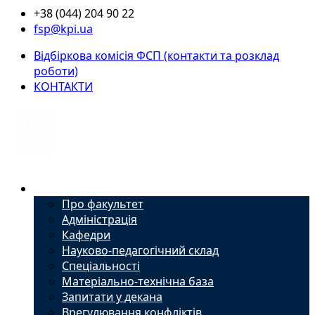
+38 (044) 204 90 22
fsp@kpi.ua
Відбіркова комісія ФСП (контакти та розклад
роботи)
КОНТАКТИ
Факультет
Про факультет
Адміністрація
Кафедри
Науково-педагогічний склад
Спеціальності
Матеріально-технічна база
Запитати у декана
Врегулювання конфліктів