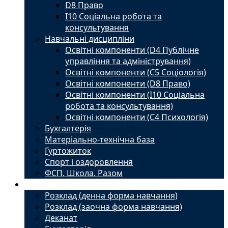
D8 Право
I10 Соціальна робота та
консультування
Навчальні дисципліни
Освітні компоненти (D4 Публічне
управління та адміністрування)
Освітні компоненти (С5 Соціологія)
Освітні компоненти (D8 Право)
Освітні компоненти (I10 Соціальна
робота та консультування)
Освітні компоненти (С4 Психологія)
Бухгалтерія
Матеріально-технічна база
Гуртожиток
Спорт і оздоровлення
ФСП. Школа. Разом
Студенту
Розклад (денна форма навчання)
Розклад (заочна форма навчання)
Деканат