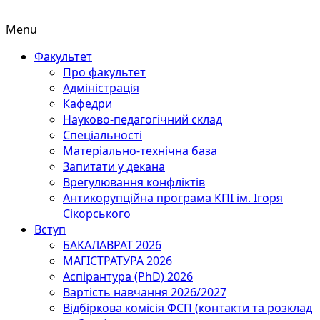
Menu
Факультет
Про факультет
Адміністрація
Кафедри
Науково-педагогічний склад
Спеціальності
Матеріально-технічна база
Запитати у декана
Врегулювання конфліктів
Антикорупційна програма КПІ ім. Ігоря
Сікорського
Вступ
БАКАЛАВРАТ 2026
МАГІСТРАТУРА 2026
Аспірантура (PhD) 2026
Вартість навчання 2026/2027
Відбіркова комісія ФСП (контакти та розклад