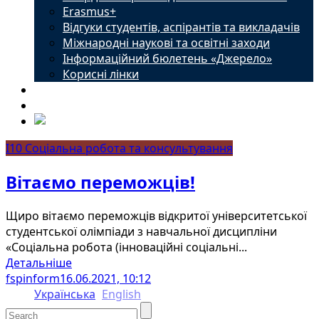
Erasmus+
Відгуки студентів, аспірантів та викладачів
Міжнародні наукові та освітні заходи
Інформаційний бюлетень «Джерело»
Корисні лінки
Новини
Контакти
I10 Соціальна робота та консультування
Вітаємо переможців!
Щиро вітаємо переможців відкритої університетської
студентської олімпіади з навчальної дисципліни
«Соціальна робота (інноваційні соціальні...
Детальніше
fspinform
16.06.2021, 10:12
Українська
English