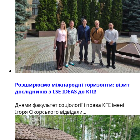
Розширюємо міжнародні горизонти: візит
дослідників з LSE IDEAS до КПІ!
Днями факультет соціології і права КПІ імені
Ігоря Сікорського відвідали...