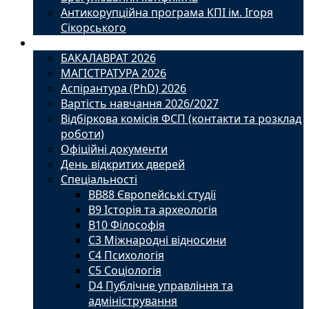
Антикорупційна програма КПІ ім. Ігоря
Сікорського
Вступ
БАКАЛАВРАТ 2026
МАГІСТРАТУРА 2026
Аспірантура (PhD) 2026
Вартість навчання 2026/2027
Відбіркова комісія ФСП (контакти та розклад
роботи)
Офіційні документи
День відкритих дверей
Спеціальності
BВ88 Європейські студії
B9 Історія та археологія
B10 Філософія
C3 Міжнародні відносини
C4 Психологія
С5 Соціологія
D4 Публічне управління та
адміністрування