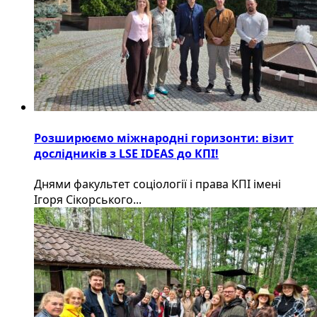
Розширюємо міжнародні горизонти: візит
дослідників з LSE IDEAS до КПІ!
Днями факультет соціології і права КПІ імені
Ігоря Сікорського...