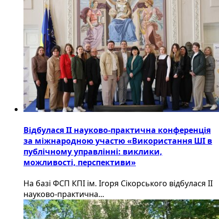
Відбулася ІІ науково-практична конференція
за міжнародною участю «Використання ШІ в
публічному управлінні: виклики,
можливості, перспективи»
На базі ФСП КПІ ім. Ігоря Сікорського відбулася ІІ
науково-практична...