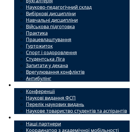
Бухгалтерія
Науково-педагогічний склад
Вибіркові дисципліни
Навчальні дисципліни
Військова підготовка
Практика
Працевлаштування
Гуртожиток
Спорт і оздоровлення
Студентська Ліга
Запитати у декана
Врегулювання конфліктів
Антибулінг
Наука
Конференції
Наукові видання ФСП
Перелік наукових видань
Наукове товариство студентів та аспірантів
Міжнародний офіс
Наші партнери
Координатор з академічної мобільності