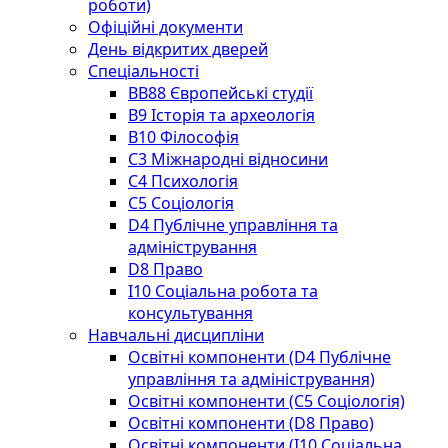
роботи)
Офіційні документи
День відкритих дверей
Спеціальності
BВ88 Європейські студії
B9 Історія та археологія
B10 Філософія
C3 Міжнародні відносини
C4 Психологія
С5 Соціологія
D4 Публічне управління та
адміністрування
D8 Право
I10 Соціальна робота та
консультування
Навчальні дисципліни
Освітні компоненти (D4 Публічне
управління та адміністрування)
Освітні компоненти (С5 Соціологія)
Освітні компоненти (D8 Право)
Освітні компоненти (I10 Соціальна