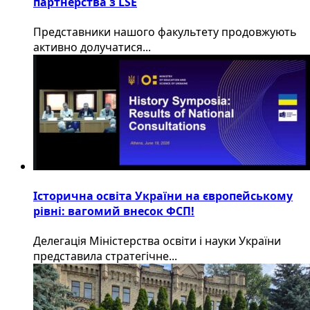
партнерства з LSE
​Представники нашого факультету продовжують
активно долучатися...
Історична освіта України на європейському
рівні: вагомий внесок ФСП!
Делегація Міністерства освіти і науки України
представила стратегічне...