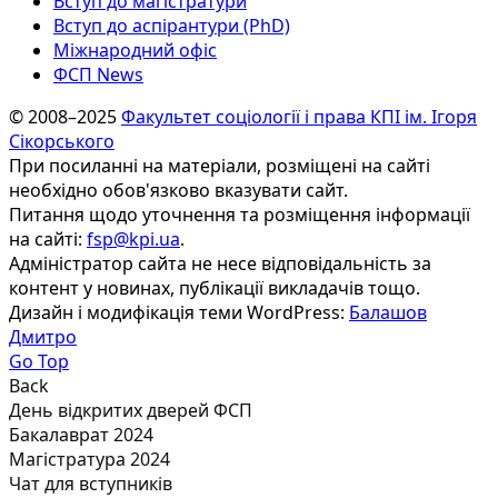
Вступ до магістратури
Вступ до аспірантури (PhD)
Міжнародний офіс
ФСП News
© 2008–2025
Факультет соціології і права КПІ ім. Ігоря
Сікорського
При посиланні на матеріали, розміщені на сайті
необхідно обов'язково вказувати сайт.
Питання щодо уточнення та розміщення інформації
на сайті:
fsp@kpi.ua
.
Адміністратор сайта не несе відповідальність за
контент у новинах, публікації викладачів тощо.
Дизайн і модифікація теми WordPress:
Балашов
Дмитро
Go Top
Back
День відкритих дверей ФСП
Бакалаврат 2024
Магістратура 2024
Чат для вступників