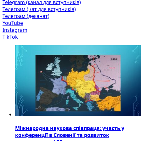
Telegram (канал для вступників)
Телеграм (чат для вступників)
Телеграм (деканат)
YouTube
Instagram
TikTok
Міжнародна наукова співпраця: участь у
конференції в Словенії та розвиток