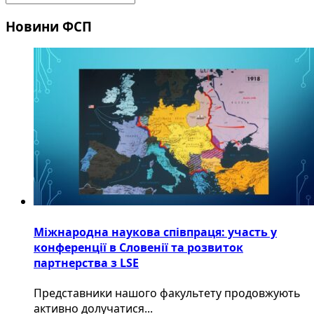
Новини ФСП
Міжнародна наукова співпраця: участь у
конференції в Словенії та розвиток
партнерства з LSE
​Представники нашого факультету продовжують
активно долучатися...