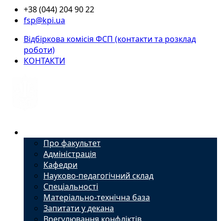
+38 (044) 204 90 22
fsp@kpi.ua
Відбіркова комісія ФСП (контакти та розклад
роботи)
КОНТАКТИ
Факультет
Про факультет
Адміністрація
Кафедри
Науково-педагогічний склад
Спеціальності
Матеріально-технічна база
Запитати у декана
Врегулювання конфліктів