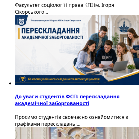
Факультет соціології і права КПІ ім. Ігоря
Сікорського...
До уваги студентів ФСП: перескладання
академічної заборгованості
Просимо студентів своєчасно ознайомитися з
графіками перескладань:...