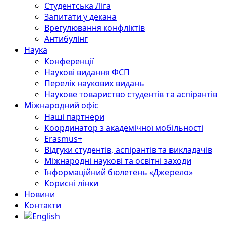
Студентська Ліга
Запитати у декана
Врегулювання конфліктів
Антибулінг
Наука
Конференції
Наукові видання ФСП
Перелік наукових видань
Наукове товариство студентів та аспірантів
Міжнародний офіс
Наші партнери
Координатор з академічної мобільності
Erasmus+
Відгуки студентів, аспірантів та викладачів
Міжнародні наукові та освітні заходи
Інформаційний бюлетень «Джерело»
Корисні лінки
Новини
Контакти