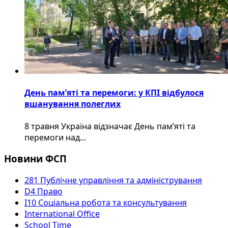
День пам’яті та перемоги: у КПІ відбулося
вшанування полеглих
8 травня Україна відзначає День пам’яті та
перемоги над...
Новини ФСП
281 Публічне управління та адміністрування
D4 Право
I10 Соціальна робота та консультування
International Office
School Time