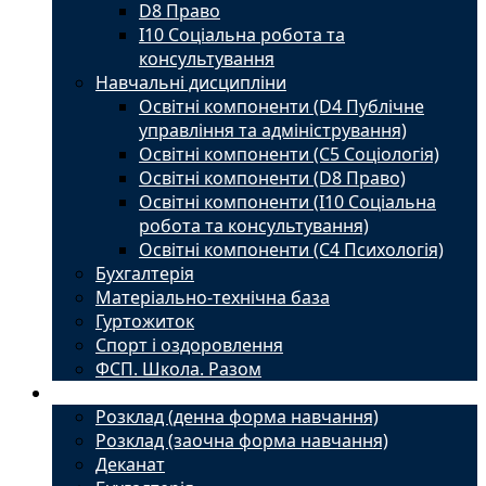
D8 Право
I10 Соціальна робота та
консультування
Навчальні дисципліни
Освітні компоненти (D4 Публічне
управління та адміністрування)
Освітні компоненти (С5 Соціологія)
Освітні компоненти (D8 Право)
Освітні компоненти (I10 Соціальна
робота та консультування)
Освітні компоненти (С4 Психологія)
Бухгалтерія
Матеріально-технічна база
Гуртожиток
Спорт і оздоровлення
ФСП. Школа. Разом
Студенту
Розклад (денна форма навчання)
Розклад (заочна форма навчання)
Деканат