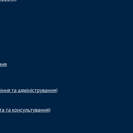
ння
іння та адміністрування)
та та консультування)