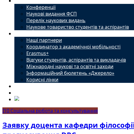
Наука
Конференції
Наукові видання ФСП
Перелік наукових видань
Наукове товариство студентів та аспірантів
Міжнародний офіс
Наші партнери
Координатор з академічної мобільності
Erasmus+
Відгуки студентів, аспірантів та викладачів
Міжнародні наукові та освітні заходи
Інформаційний бюлетень «Джерело»
Корисні лінки
Новини
Контакти
I10 Соціальна робота та консультування
Заявку доцента кафедри філософії