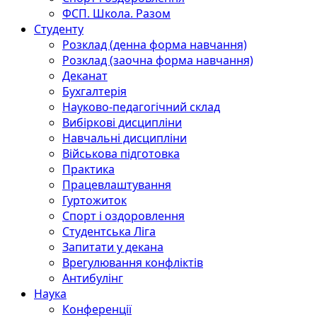
ФСП. Школа. Разом
Студенту
Розклад (денна форма навчання)
Розклад (заочна форма навчання)
Деканат
Бухгалтерія
Науково-педагогічний склад
Вибіркові дисципліни
Навчальні дисципліни
Військова підготовка
Практика
Працевлаштування
Гуртожиток
Спорт і оздоровлення
Студентська Ліга
Запитати у декана
Врегулювання конфліктів
Антибулінг
Наука
Конференції