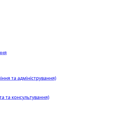
ння
іння та адміністрування)
та та консультування)