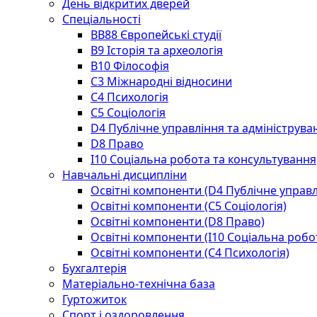
День відкритих дверей
Спеціальності
BВ88 Європейські студії
B9 Історія та археологія
B10 Філософія
C3 Міжнародні відносини
C4 Психологія
С5 Соціологія
D4 Публічне управління та адмініструва
D8 Право
I10 Соціальна робота та консультування
Навчальні дисципліни
Освітні компоненти (D4 Публічне управл
Освітні компоненти (С5 Соціологія)
Освітні компоненти (D8 Право)
Освітні компоненти (I10 Соціальна робо
Освітні компоненти (С4 Психологія)
Бухгалтерія
Матеріально-технічна база
Гуртожиток
Спорт і оздоровлення