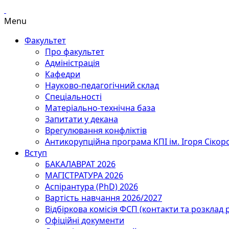
Menu
Факультет
Про факультет
Адміністрація
Кафедри
Науково-педагогічний склад
Спеціальності
Матеріально-технічна база
Запитати у декана
Врегулювання конфліктів
Антикорупційна програма КПІ ім. Ігоря Сікор
Вступ
БАКАЛАВРАТ 2026
МАГІСТРАТУРА 2026
Аспірантура (PhD) 2026
Вартість навчання 2026/2027
Відбіркова комісія ФСП (контакти та розклад 
Офіційні документи