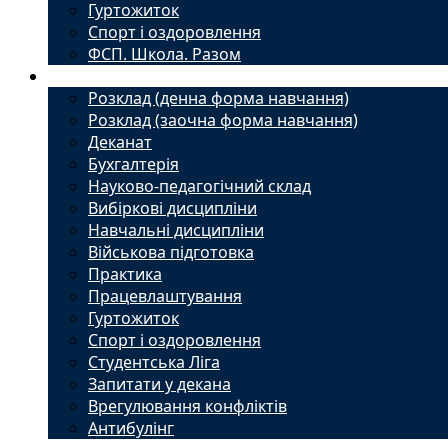
Гуртожиток
Спорт і оздоровлення
ФСП. Школа. Разом
Студенту
Розклад (денна форма навчання)
Розклад (заочна форма навчання)
Деканат
Бухгалтерія
Науково-педагогічний склад
Вибіркові дисципліни
Навчальні дисципліни
Військова підготовка
Практика
Працевлаштування
Гуртожиток
Спорт і оздоровлення
Студентська Ліга
Запитати у декана
Врегулювання конфліктів
Антибулінг