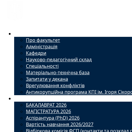
Факультет
Про факультет
Адміністрація
Кафедри
Науково-педагогічний склад
Спеціальності
Матеріально-технічна база
Запитати у декана
Врегулювання конфліктів
Антикорупційна програма КПІ ім. Ігоря Сікор
Вступ
БАКАЛАВРАТ 2026
МАГІСТРАТУРА 2026
Аспірантура (PhD) 2026
Вартість навчання 2026/2027
Відбіркова комісія ФСП (контакти та розклад 