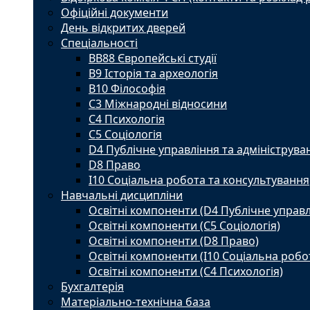
Офіційні документи
День відкритих дверей
Спеціальності
BВ88 Європейські студії
B9 Історія та археологія
B10 Філософія
C3 Міжнародні відносини
C4 Психологія
С5 Соціологія
D4 Публічне управління та адмініструва
D8 Право
I10 Соціальна робота та консультування
Навчальні дисципліни
Освітні компоненти (D4 Публічне управл
Освітні компоненти (С5 Соціологія)
Освітні компоненти (D8 Право)
Освітні компоненти (I10 Соціальна робо
Освітні компоненти (С4 Психологія)
Бухгалтерія
Матеріально-технічна база