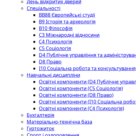
День відкритих дверей
Спеціальності
BВ88 Європейські студії
B9 Історія та археологія
B10 Філософія
C3 Міжнародні відносини
C4 Психологія
С5 Соціологія
D4 Публічне управління та адмініструва
D8 Право
I10 Соціальна робота та консультування
Навчальні дисципліни
Освітні компоненти (D4 Публічне управл
Освітні компоненти (С5 Соціологія)
Освітні компоненти (D8 Право)
Освітні компоненти (I10 Соціальна робо
Освітні компоненти (С4 Психологія)
Бухгалтерія
Матеріально-технічна база
Гуртожиток
Спорт і оздоровлення