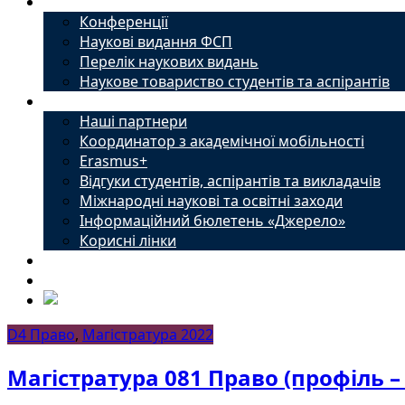
Наука
Конференції
Наукові видання ФСП
Перелік наукових видань
Наукове товариство студентів та аспірантів
Міжнародний офіс
Наші партнери
Координатор з академічної мобільності
Erasmus+
Відгуки студентів, аспірантів та викладачів
Міжнародні наукові та освітні заходи
Інформаційний бюлетень «Джерело»
Корисні лінки
Новини
Контакти
D4 Право
,
Магістратура 2022
Магістратура 081 Право (профіль –