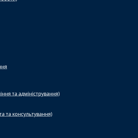
ння
іння та адміністрування)
та та консультування)