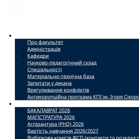
Факультет
Про факультет
Адміністрація
Кафедри
Науково-педагогічний склад
Спеціальності
Матеріально-технічна база
Запитати у декана
Врегулювання конфліктів
Антикорупційна програма КПІ ім. Ігоря Сікор
Вступ
БАКАЛАВРАТ 2026
МАГІСТРАТУРА 2026
Аспірантура (PhD) 2026
Вартість навчання 2026/2027
Відбіркова комісія ФСП (контакти та розклад 