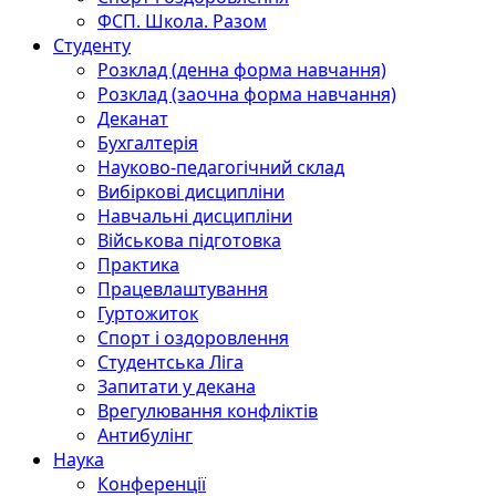
ФСП. Школа. Разом
Студенту
Розклад (денна форма навчання)
Розклад (заочна форма навчання)
Деканат
Бухгалтерія
Науково-педагогічний склад
Вибіркові дисципліни
Навчальні дисципліни
Військова підготовка
Практика
Працевлаштування
Гуртожиток
Спорт і оздоровлення
Студентська Ліга
Запитати у декана
Врегулювання конфліктів
Антибулінг
Наука
Конференції