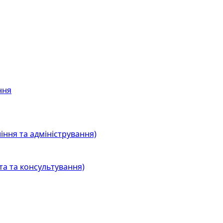
ння
іння та адміністрування)
та та консультування)