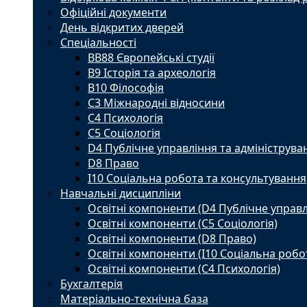
Офіційні документи
День відкритих дверей
Спеціальності
BВ88 Європейські студії
B9 Історія та археологія
B10 Філософія
C3 Міжнародні відносини
C4 Психологія
С5 Соціологія
D4 Публічне управління та адмініструва
D8 Право
I10 Соціальна робота та консультування
Навчальні дисципліни
Освітні компоненти (D4 Публічне управл
Освітні компоненти (С5 Соціологія)
Освітні компоненти (D8 Право)
Освітні компоненти (I10 Соціальна робо
Освітні компоненти (С4 Психологія)
Бухгалтерія
Матеріально-технічна база