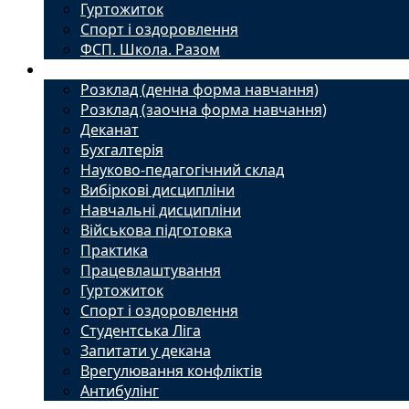
Гуртожиток
Спорт і оздоровлення
ФСП. Школа. Разом
Студенту
Розклад (денна форма навчання)
Розклад (заочна форма навчання)
Деканат
Бухгалтерія
Науково-педагогічний склад
Вибіркові дисципліни
Навчальні дисципліни
Військова підготовка
Практика
Працевлаштування
Гуртожиток
Спорт і оздоровлення
Студентська Ліга
Запитати у декана
Врегулювання конфліктів
Антибулінг