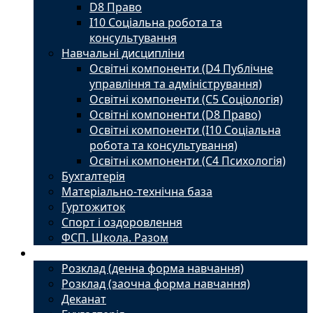
D8 Право
I10 Соціальна робота та
консультування
Навчальні дисципліни
Освітні компоненти (D4 Публічне
управління та адміністрування)
Освітні компоненти (С5 Соціологія)
Освітні компоненти (D8 Право)
Освітні компоненти (I10 Соціальна
робота та консультування)
Освітні компоненти (С4 Психологія)
Бухгалтерія
Матеріально-технічна база
Гуртожиток
Спорт і оздоровлення
ФСП. Школа. Разом
Студенту
Розклад (денна форма навчання)
Розклад (заочна форма навчання)
Деканат