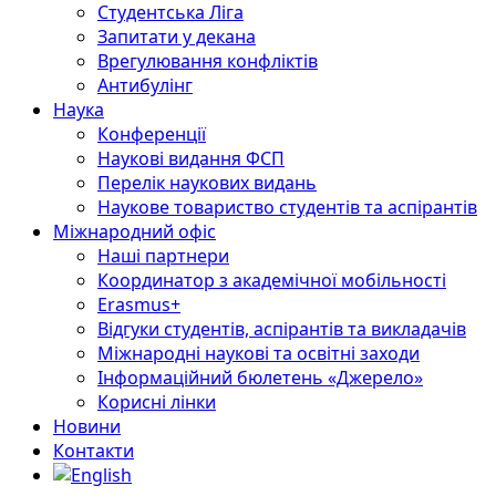
Студентська Ліга
Запитати у декана
Врегулювання конфліктів
Антибулінг
Наука
Конференції
Наукові видання ФСП
Перелік наукових видань
Наукове товариство студентів та аспірантів
Міжнародний офіс
Наші партнери
Координатор з академічної мобільності
Erasmus+
Відгуки студентів, аспірантів та викладачів
Міжнародні наукові та освітні заходи
Інформаційний бюлетень «Джерело»
Корисні лінки
Новини
Контакти