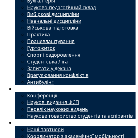
Бухгалтерія
Науково-педагогічний склад
Вибіркові дисципліни
Навчальні дисципліни
Військова підготовка
Практика
Працевлаштування
Гуртожиток
Спорт і оздоровлення
Студентська Ліга
Запитати у декана
Врегулювання конфліктів
Антибулінг
Наука
Конференції
Наукові видання ФСП
Перелік наукових видань
Наукове товариство студентів та аспірантів
Міжнародний офіс
Наші партнери
Координатор з академічної мобільності