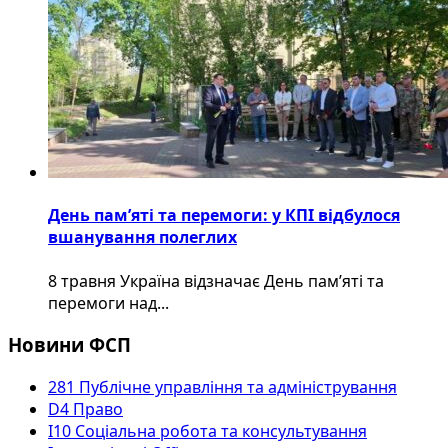
День пам’яті та перемоги: у КПІ відбулося
вшанування полеглих
8 травня Україна відзначає День пам’яті та
перемоги над...
Новини ФСП
281 Публічне управління та адміністрування
D4 Право
I10 Соціальна робота та консультування