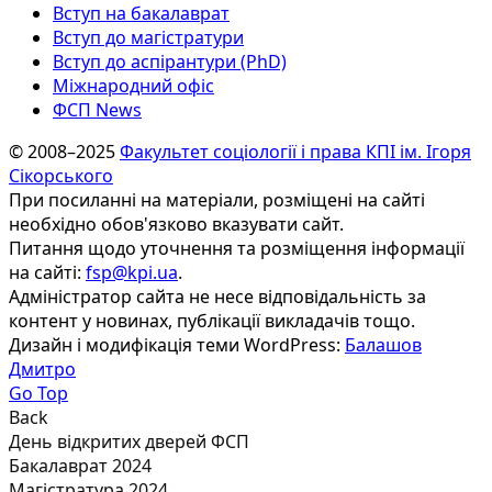
Вступ на бакалаврат
Вступ до магістратури
Вступ до аспірантури (PhD)
Міжнародний офіс
ФСП News
© 2008–2025
Факультет соціології і права КПІ ім. Ігоря
Сікорського
При посиланні на матеріали, розміщені на сайті
необхідно обов'язково вказувати сайт.
Питання щодо уточнення та розміщення інформації
на сайті:
fsp@kpi.ua
.
Адміністратор сайта не несе відповідальність за
контент у новинах, публікації викладачів тощо.
Дизайн і модифікація теми WordPress:
Балашов
Дмитро
Go Top
Back
День відкритих дверей ФСП
Бакалаврат 2024
Магістратура 2024