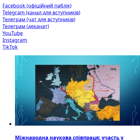
Facebook (офіційний паблік)
Telegram (канал для вступників)
Телеграм (чат для вступників)
Телеграм (деканат)
YouTube
Instagram
TikTok
Міжнародна наукова співпраця: участь у