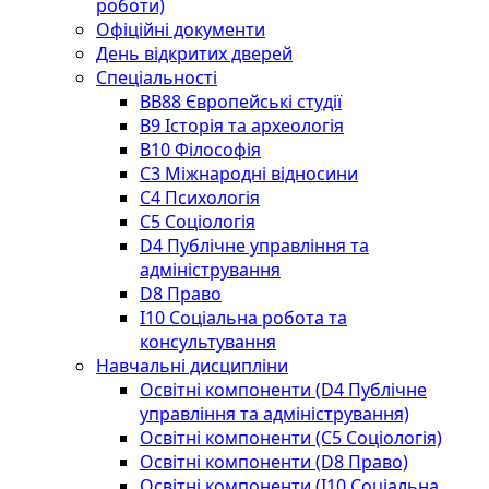
роботи)
Офіційні документи
День відкритих дверей
Спеціальності
BВ88 Європейські студії
B9 Історія та археологія
B10 Філософія
C3 Міжнародні відносини
C4 Психологія
С5 Соціологія
D4 Публічне управління та
адміністрування
D8 Право
I10 Соціальна робота та
консультування
Навчальні дисципліни
Освітні компоненти (D4 Публічне
управління та адміністрування)
Освітні компоненти (С5 Соціологія)
Освітні компоненти (D8 Право)
Освітні компоненти (I10 Соціальна