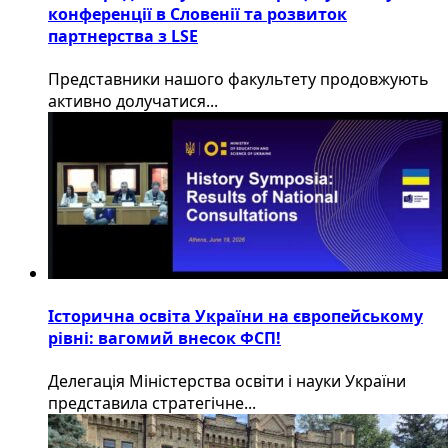
конференції в Словенії та розвиток
партнерства з LSE
​Представники нашого факультету продовжують
активно долучатися...
Історична освіта України на європейському
рівні: вагомий внесок ФСП!
Делегація Міністерства освіти і науки України
представила стратегічне...