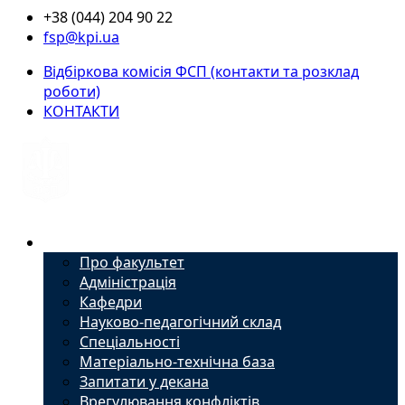
+38 (044) 204 90 22
fsp@kpi.ua
Відбіркова комісія ФСП (контакти та розклад
роботи)
КОНТАКТИ
Факультет
Про факультет
Адміністрація
Кафедри
Науково-педагогічний склад
Спеціальності
Матеріально-технічна база
Запитати у декана
Врегулювання конфліктів