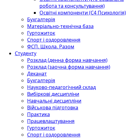
робота та консультування)
Освітні компоненти (С4 Психологія)
Бухгалтерія
Матеріально-технічна база
Гуртожиток
Спорт і оздоровлення
ФСП. Школа. Разом
Студенту
Розклад (денна форма навчання)
Розклад (заочна форма навчання)
Деканат
Бухгалтерія
Науково-педагогічний склад
Вибіркові дисципліни
Навчальні дисципліни
Військова підготовка
Практика
Працевлаштування
Гуртожиток
Спорт і оздоровлення