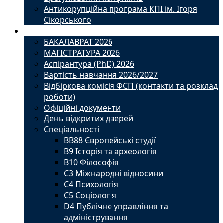
Антикорупційна програма КПІ ім. Ігоря
Сікорського
Вступ
БАКАЛАВРАТ 2026
МАГІСТРАТУРА 2026
Аспірантура (PhD) 2026
Вартість навчання 2026/2027
Відбіркова комісія ФСП (контакти та розклад
роботи)
Офіційні документи
День відкритих дверей
Спеціальності
BВ88 Європейські студії
B9 Історія та археологія
B10 Філософія
C3 Міжнародні відносини
C4 Психологія
С5 Соціологія
D4 Публічне управління та
адміністрування