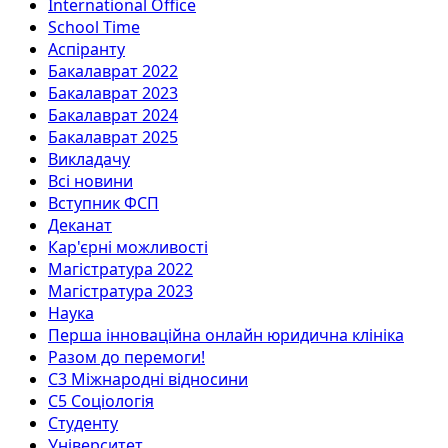
International Office
School Time
Аспіранту
Бакалаврат 2022
Бакалаврат 2023
Бакалаврат 2024
Бакалаврат 2025
Викладачу
Всі новини
Вступник ФСП
Деканат
Кар'єрні можливості
Магістратура 2022
Магістратура 2023
Наука
Перша інноваційна онлайн юридична клініка
Разом до перемоги!
С3 Міжнародні відносини
С5 Соціологія
Студенту
Університет