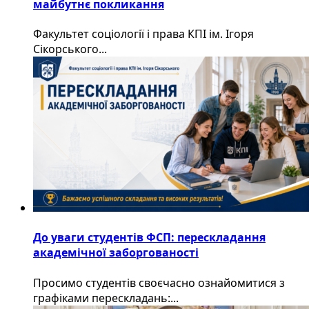
майбутнє покликання
Факультет соціології і права КПІ ім. Ігоря
Сікорського...
До уваги студентів ФСП: перескладання
академічної заборгованості
Просимо студентів своєчасно ознайомитися з
графіками перескладань:...