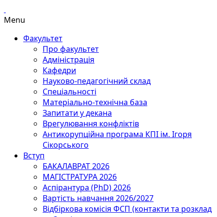
Menu
Факультет
Про факультет
Адміністрація
Кафедри
Науково-педагогічний склад
Спеціальності
Матеріально-технічна база
Запитати у декана
Врегулювання конфліктів
Антикорупційна програма КПІ ім. Ігоря
Сікорського
Вступ
БАКАЛАВРАТ 2026
МАГІСТРАТУРА 2026
Аспірантура (PhD) 2026
Вартість навчання 2026/2027
Відбіркова комісія ФСП (контакти та розклад