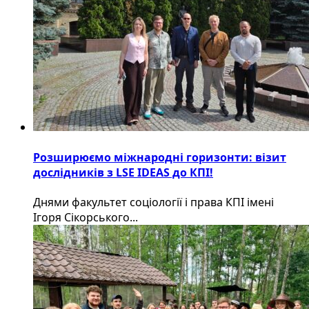
Розширюємо міжнародні горизонти: візит
дослідників з LSE IDEAS до КПІ!
Днями факультет соціології і права КПІ імені
Ігоря Сікорського...