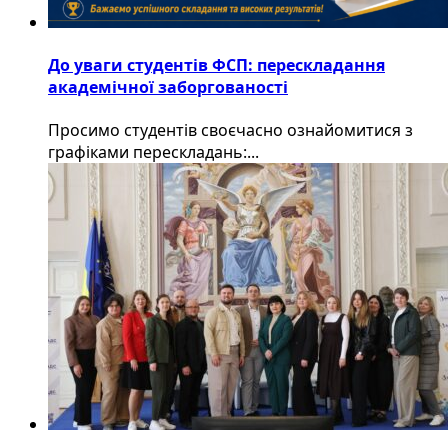
До уваги студентів ФСП: перескладання
академічної заборгованості
Просимо студентів своєчасно ознайомитися з
графіками перескладань:...