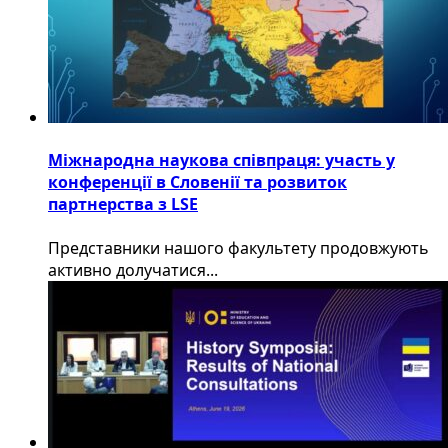
Міжнародна наукова співпраця: участь у
конференції в Словенії та розвиток
партнерства з LSE
​Представники нашого факультету продовжують
активно долучатися...