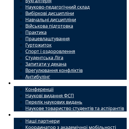
Бухгалтерія
Науково-педагогічний склад
Вибіркові дисципліни
Навчальні дисципліни
Військова підготовка
Практика
Працевлаштування
Гуртожиток
Спорт і оздоровлення
Студентська Ліга
Запитати у декана
Врегулювання конфліктів
Антибулінг
Наука
Конференції
Наукові видання ФСП
Перелік наукових видань
Наукове товариство студентів та аспірантів
Міжнародний офіс
Наші партнери
Координатор з академічної мобільності