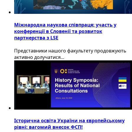
Міжнародна наукова співпраця: участь у
конференції в Словенії та розвиток
партнерства з LSE
​Представники нашого факультету продовжують
активно долучатися...
Історична освіта України на європейському
рівні: вагомий внесок ФСП!