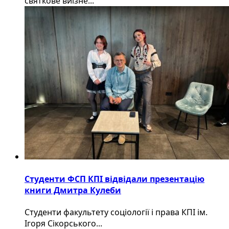
святкове виїзне...
Студенти ФСП КПІ відвідали презентацію
книги Дмитра Кулеби
Студенти факультету соціології і права КПІ ім.
Ігоря Сікорського...