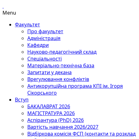
Menu
Факультет
Про факультет
Адміністрація
Кафедри
Науково-педагогічний склад
Спеціальності
Матеріально-технічна база
Запитати у декана
Врегулювання конфліктів
Антикорупційна програма КПІ ім. Ігоря
Сікорського
Вступ
БАКАЛАВРАТ 2026
МАГІСТРАТУРА 2026
Аспірантура (PhD) 2026
Вартість навчання 2026/2027
Відбіркова комісія ФСП (контакти та розклад