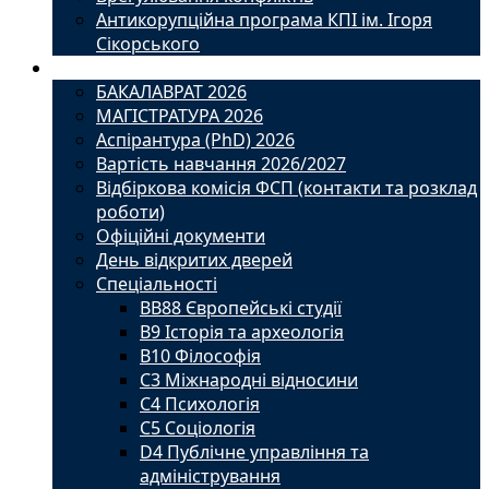
Антикорупційна програма КПІ ім. Ігоря
Сікорського
Вступ
БАКАЛАВРАТ 2026
МАГІСТРАТУРА 2026
Аспірантура (PhD) 2026
Вартість навчання 2026/2027
Відбіркова комісія ФСП (контакти та розклад
роботи)
Офіційні документи
День відкритих дверей
Спеціальності
BВ88 Європейські студії
B9 Історія та археологія
B10 Філософія
C3 Міжнародні відносини
C4 Психологія
С5 Соціологія
D4 Публічне управління та
адміністрування