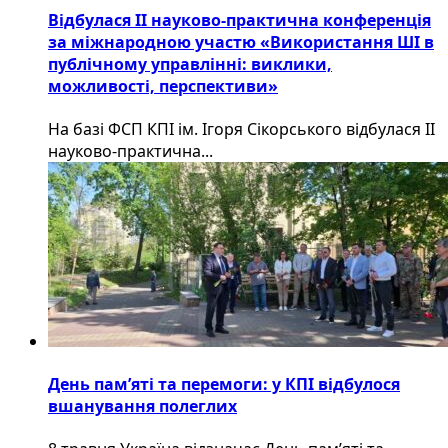
Відбулася ІІ науково-практична конференція
за міжнародною участю «Використання ШІ в
публічному управлінні: виклики,
можливості, перспективи»
На базі ФСП КПІ ім. Ігоря Сікорського відбулася ІІ
науково-практична...
День пам’яті та перемоги: у КПІ відбулося
вшанування полеглих