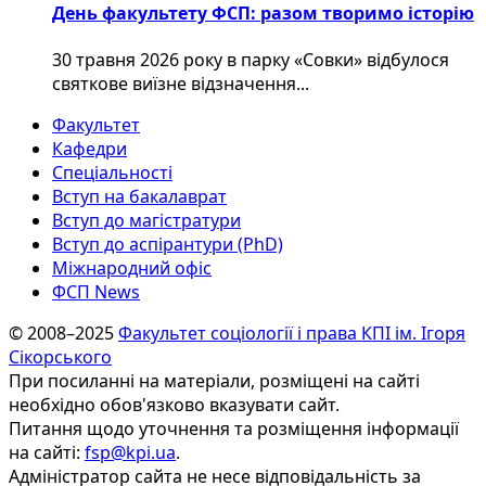
День факультету ФСП: разом творимо історію
30 травня 2026 року в парку «Совки» відбулося
святкове виїзне відзначення...
Факультет
Кафедри
Спеціальності
Вступ на бакалаврат
Вступ до магістратури
Вступ до аспірантури (PhD)
Міжнародний офіс
ФСП News
© 2008–2025
Факультет соціології і права КПІ ім. Ігоря
Сікорського
При посиланні на матеріали, розміщені на сайті
необхідно обов'язково вказувати сайт.
Питання щодо уточнення та розміщення інформації
на сайті:
fsp@kpi.ua
.
Адміністратор сайта не несе відповідальність за