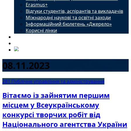
Erasmus+
Відгуки студентів, аспірантів та викладачів
Міжнародні наукові та освітні заходи
Інформаційний бюлетень «Джерело»
Корисні лінки
Новини
Контакти
08.11.2023
281 Публічне управління та адміністрування
Вітаємо із зайнятим першим
місцем у Всеукраїнському
конкурсі творчих робіт від
Національного агентства України