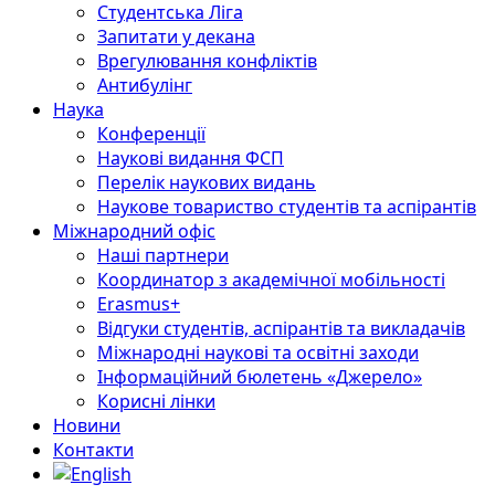
Студентська Ліга
Запитати у декана
Врегулювання конфліктів
Антибулінг
Наука
Конференції
Наукові видання ФСП
Перелік наукових видань
Наукове товариство студентів та аспірантів
Міжнародний офіс
Наші партнери
Координатор з академічної мобільності
Erasmus+
Відгуки студентів, аспірантів та викладачів
Міжнародні наукові та освітні заходи
Інформаційний бюлетень «Джерело»
Корисні лінки
Новини
Контакти