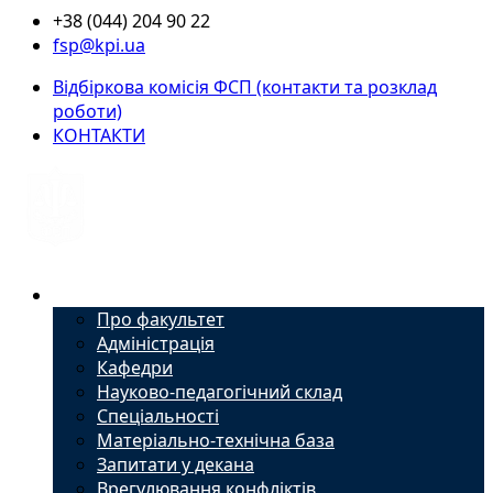
+38 (044) 204 90 22
fsp@kpi.ua
Відбіркова комісія ФСП (контакти та розклад
роботи)
КОНТАКТИ
Факультет
Про факультет
Адміністрація
Кафедри
Науково-педагогічний склад
Спеціальності
Матеріально-технічна база
Запитати у декана
Врегулювання конфліктів