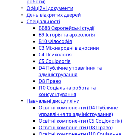
роботи)
Офіційні документи
День відкритих дверей
Спеціальності
BВ88 Європейські студії
B9 Історія та археологія
B10 Філософія
C3 Міжнародні відносини
C4 Психологія
С5 Соціологія
D4 Публічне управління та
адміністрування
D8 Право
I10 Соціальна робота та
консультування
Навчальні дисципліни
Освітні компоненти (D4 Публічне
управління та адміністрування)
Освітні компоненти (С5 Соціологія)
Освітні компоненти (D8 Право)
Освітні компоненти (I10 Соціальна