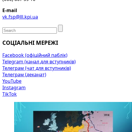
E-mail
vk.fsp@lll.kpi.ua
СОЦІАЛЬНІ МЕРЕЖІ
Facebook (офіційний паблік)
Telegram (канал для вступників)
Телеграм (чат для вступників)
Телеграм (деканат)
YouTube
Instagram
TikTok