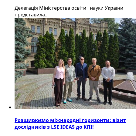
Делегація Міністерства освіти і науки України
представила...
Розширюємо міжнародні горизонти: візит
дослідників з LSE IDEAS до КПІ!