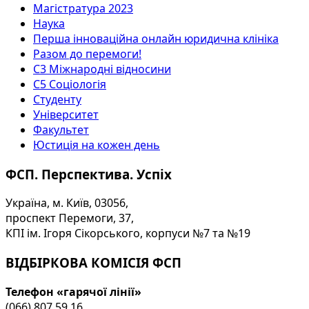
Магістратура 2023
Наука
Перша інноваційна онлайн юридична клініка
Разом до перемоги!
С3 Міжнародні відносини
С5 Соціологія
Студенту
Університет
Факультет
Юстиція на кожен день
ФСП. Перспектива. Успіх
Україна, м. Київ, 03056,
проспект Перемоги, 37,
КПІ ім. Ігоря Сікорського, корпуси №7 та №19
ВІДБІРКОВА КОМІСІЯ ФСП
Телефон «гарячої лінії»
(066) 807 59 16