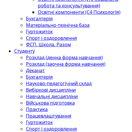
робота та консультування)
Освітні компоненти (С4 Психологія)
Бухгалтерія
Матеріально-технічна база
Гуртожиток
Спорт і оздоровлення
ФСП. Школа. Разом
Студенту
Розклад (денна форма навчання)
Розклад (заочна форма навчання)
Деканат
Бухгалтерія
Науково-педагогічний склад
Вибіркові дисципліни
Навчальні дисципліни
Військова підготовка
Практика
Працевлаштування
Гуртожиток
Спорт і оздоровлення