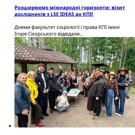
Розширюємо міжнародні горизонти: візит
дослідників з LSE IDEAS до КПІ!
Днями факультет соціології і права КПІ імені
Ігоря Сікорського відвідали...