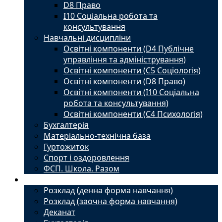
D8 Право
I10 Соціальна робота та
консультування
Навчальні дисципліни
Освітні компоненти (D4 Публічне
управління та адміністрування)
Освітні компоненти (С5 Соціологія)
Освітні компоненти (D8 Право)
Освітні компоненти (I10 Соціальна
робота та консультування)
Освітні компоненти (С4 Психологія)
Бухгалтерія
Матеріально-технічна база
Гуртожиток
Спорт і оздоровлення
ФСП. Школа. Разом
Студенту
Розклад (денна форма навчання)
Розклад (заочна форма навчання)
Деканат