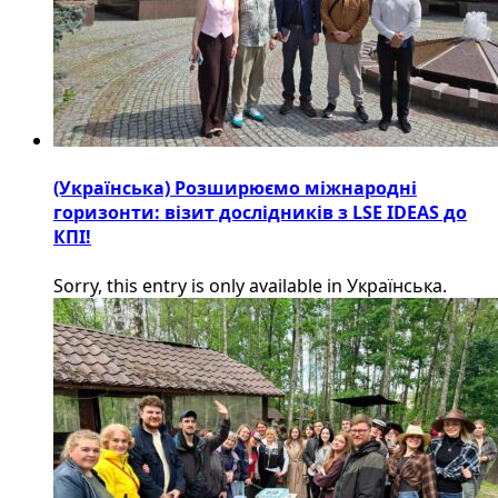
(Українська) Розширюємо міжнародні
горизонти: візит дослідників з LSE IDEAS до
КПІ!
Sorry, this entry is only available in Українська.