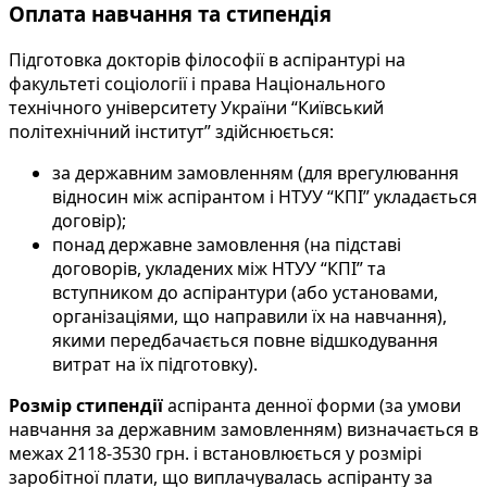
Оплата навчання та стипендія
Підготовка докторів філософії в аспірантурі на
факультеті соціології і права Національного
технічного університету України “Київський
політехнічний інститут” здійснюється:
за державним замовленням (для врегулювання
відносин між аспірантом і НТУУ “КПІ” укладається
договір);
понад державне замовлення (на підставі
договорів, укладених між НТУУ “КПІ” та
вступником до аспірантури (або установами,
організаціями, що направили їх на навчання),
якими передбачається повне відшкодування
витрат на їх підготовку).
Розмір стипендії
аспіранта денної форми (за умови
навчання за державним замовленням) визначається в
межах 2118-3530 грн. і встановлюється у розмірі
заробітної плати, що виплачувалась аспіранту за