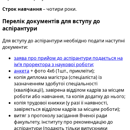
Строк навчання
– чотири роки.
Перелік документів для вступу до
аспірантури
Для вступу до аспірантури необхідно подати наступні
документи:
заява про прийом до аспірантури подається на
ім’я проректора з наукової роботи;
анкета
+ фото 4х6 (1шт., приклеїти);
копія диплома магістра (спеціаліста) із
зазначенням здобутої спеціальності
(кваліфікації), завірена відділом кадрів за місцем
роботи або навчання, та копія додатку до нього;
копія трудової книжки (у разі її наявності,
завіряється відділом кадрів за місцем роботи);
витяг з протоколу засідання Вченої ради
факультету, інституту про рекомендацію до
аспірантури (подають тільки випускники