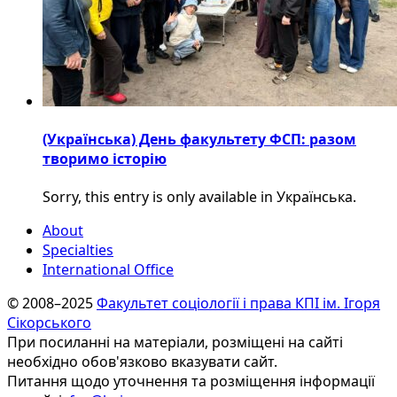
(Українська) День факультету ФСП: разом
творимо історію
Sorry, this entry is only available in Українська.
About
Specialties
International Office
© 2008–2025
Факультет соціології і права КПІ ім. Ігоря
Сікорського
При посиланні на матеріали, розміщені на сайті
необхідно обов'язково вказувати сайт.
Питання щодо уточнення та розміщення інформації