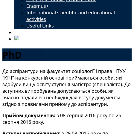
Erasmus+
International scientific and educational
activities
Useful Links
Contacts
PhD
До аспірантури на факультет соціології і права НТУУ
“КПІ” на конкурсній основі приймаються особи, які
здобули вищу освіту ступеня магістра (спеціаліста). До
вступних випробувань допускаються особи, які
вчасно подали всі необхідні для вступу документи
згідно з правилами прийому до аспірантури.
Прийом документів:
з 08 серпня 2016 року по 26
серпня 2016 року.
Вступні випробування:
з 29.08.2016 року по