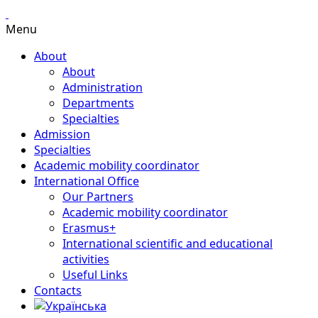
Menu
About
About
Administration
Departments
Specialties
Admission
Specialties
Academic mobility coordinator
International Office
Our Partners
Academic mobility coordinator
Erasmus+
International scientific and educational
activities
Useful Links
Contacts