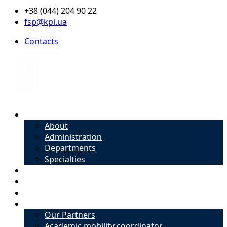
+38 (044) 204 90 22
fsp@kpi.ua
Contacts
About
About
Administration
Departments
Specialties
Admission
Specialties
Academic mobility coordinator
International Office
Our Partners
Academic mobility coordinator