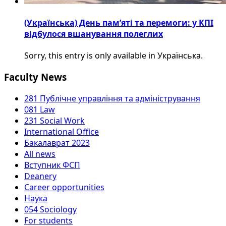
(Українська) День пам’яті та перемоги: у КПІ
відбулося вшанування полеглих
Sorry, this entry is only available in Українська.
Faculty News
281 Публічне управління та адміністрування
081 Law
231 Social Work
International Office
Бакалаврат 2023
All news
Вступник ФСП
Deanery
Career opportunities
Наука
054 Sociology
For students