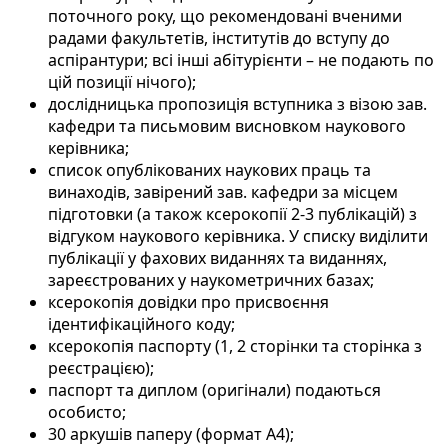
поточного року, що рекомендовані вченими
радами факультетів, інститутів до вступу до
аспірантури; всі інші абітурієнти – не подають по
цій позиції нічого);
дослідницька пропозиція вступника з візою зав.
кафедри та письмовим висновком наукового
керівника;
список опублікованих наукових праць та
винаходів, завірений зав. кафедри за місцем
підготовки (а також ксерокопії 2-3 публікацій) з
відгуком наукового керівника. У списку виділити
публікації у фахових виданнях та виданнях,
зареєстрованих у наукометричних базах;
ксерокопія довідки про присвоєння
ідентифікаційного коду;
ксерокопія паспорту (1, 2 сторінки та сторінка з
реєстрацією);
паспорт та диплом (оригінали) подаються
особисто;
30 аркушів паперу (формат А4);