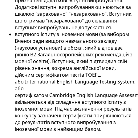
призначені додаткові вступні випробування.
Додаткові вступні випробування оцінюються за
шкалою “зараховано” “незараховано”. Вступник,
що отримав “незараховано” до складання
вступних випробувань не допускається.
вступного іспиту з іноземної мови (за вибором
Вченої ради вищого навчального закладу
(наукової установи) в обсязі, який відповідає
рівню B2 Загальноєвропейських рекомендацій з
мовної освіти). Вступник, який підтвердив свій
рівень знання, зокрема англійської мови,
дійсним сертифікатом тестів TOEFL,
або International English Language Testing System,
або
сертифікатом Сambridge English Language Assessm
звільняється від складення вступного іспиту з
іноземної мови. Під час визначення результатів
конкурсу зазначені сертифікати прирівнюються
до результатів вступного випробування з
іноземної мови з найвищим балом.