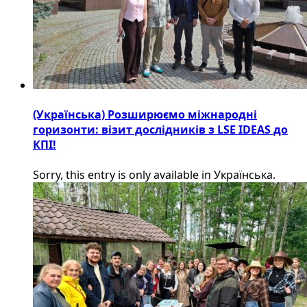
(Українська) Розширюємо міжнародні
горизонти: візит дослідників з LSE IDEAS до
КПІ!
Sorry, this entry is only available in Українська.