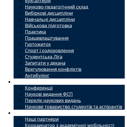
Бухгалтерія
Науково-педагогічний склад
Вибіркові дисципліни
Навчальні дисципліни
Військова підготовка
Практика
Працевлаштування
Гуртожиток
Спорт і оздоровлення
Студентська Ліга
Запитати у декана
Врегулювання конфліктів
Антибулінг
Наука
Конференції
Наукові видання ФСП
Перелік наукових видань
Наукове товариство студентів та аспірантів
Міжнародний офіс
Наші партнери
Координатор з академічної мобільності