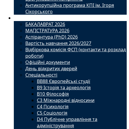
Антикорупційна програма КПІ ім. Ігоря
Сікорського
Вступ
БАКАЛАВРАТ 2026
МАГІСТРАТУРА 2026
Аспірантура (PhD) 2026
Вартість навчання 2026/2027
Відбіркова комісія ФСП (контакти та розклад
роботи)
Офіційні документи
День відкритих дверей
Спеціальності
BВ88 Європейські студії
B9 Історія та археологія
B10 Філософія
C3 Міжнародні відносини
C4 Психологія
С5 Соціологія
D4 Публічне управління та
адміністрування