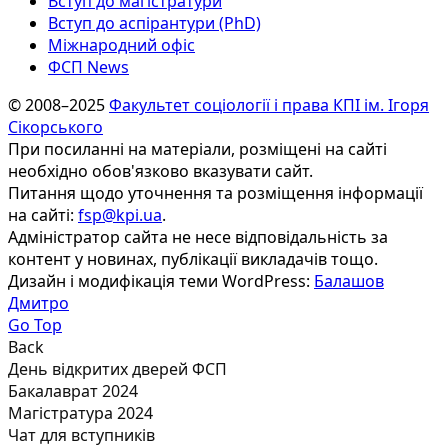
Вступ до магістратури
Вступ до аспірантури (PhD)
Міжнародний офіс
ФСП News
© 2008–2025
Факультет соціології і права КПІ ім. Ігоря
Сікорського
При посиланні на матеріали, розміщені на сайті
необхідно обов'язково вказувати сайт.
Питання щодо уточнення та розміщення інформації
на сайті:
fsp@kpi.ua
.
Адміністратор сайта не несе відповідальність за
контент у новинах, публікації викладачів тощо.
Дизайн і модифікація теми WordPress:
Балашов
Дмитро
Go Top
Back
День відкритих дверей ФСП
Бакалаврат 2024
Магістратура 2024
Чат для вступників