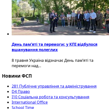
День пам’яті та перемоги: у КПІ відбулося
вшанування полеглих
8 травня Україна відзначає День пам’яті та
перемоги над...
Новини ФСП
281 Публічне управління та адміністрування
D4 Право
I10 Соціальна робота та консультування
International Office
School Time