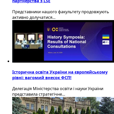
партнерства з LSE
​Представники нашого факультету продовжують
активно долучатися...
Історична освіта України на європейському
рівні: вагомий внесок ФСП!
Делегація Міністерства освіти і науки України
представила стратегічне...