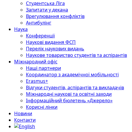
Студентська Ліга
Запитати у декана
Врегулювання конфліктів
Антибулінг
Наука
Конференції
Наукові видання ФСП
Перелік наукових видань
Наукове товариство студентів та аспірантів
Міжнародний офіс
Наші партнери
Координатор з академічної мобільності
Erasmus+
Відгуки студентів, аспірантів та викладачів
Міжнародні наукові та освітні заходи
Інформаційний бюлетень «Джерело»
Корисні лінки
Новини
Контакти