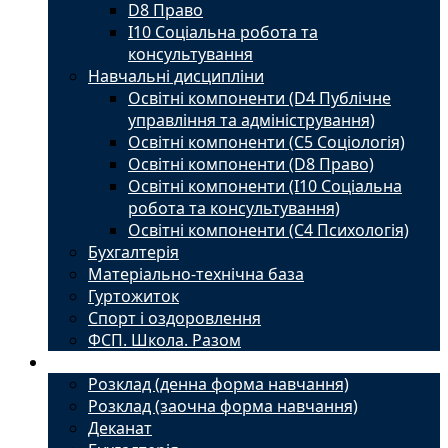
D8 Право
I10 Соціальна робота та
консультування
Навчальні дисципліни
Освітні компоненти (D4 Публічне
управління та адміністрування)
Освітні компоненти (С5 Соціологія)
Освітні компоненти (D8 Право)
Освітні компоненти (I10 Соціальна
робота та консультування)
Освітні компоненти (С4 Психологія)
Бухгалтерія
Матеріально-технічна база
Гуртожиток
Спорт і оздоровлення
ФСП. Школа. Разом
Студенту
Розклад (денна форма навчання)
Розклад (заочна форма навчання)
Деканат