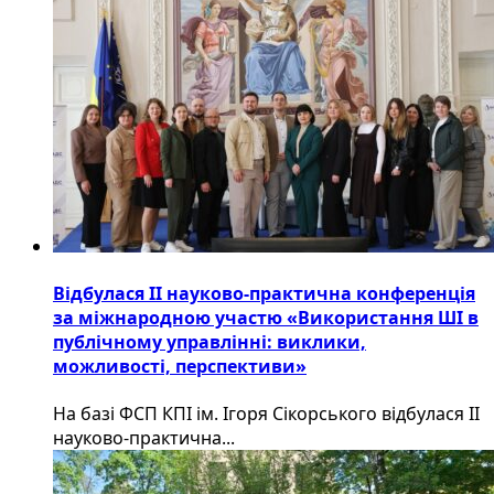
Відбулася ІІ науково-практична конференція
за міжнародною участю «Використання ШІ в
публічному управлінні: виклики,
можливості, перспективи»
На базі ФСП КПІ ім. Ігоря Сікорського відбулася ІІ
науково-практична...