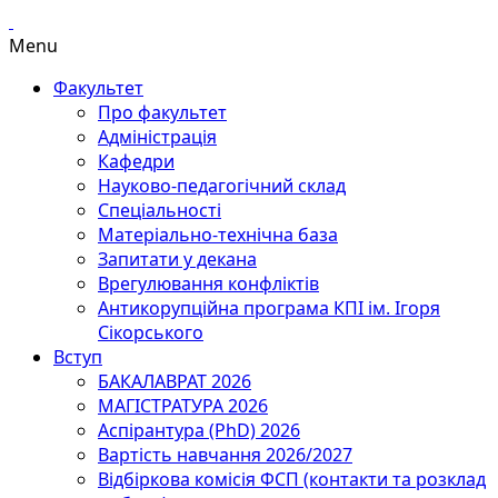
Menu
Факультет
Про факультет
Адміністрація
Кафедри
Науково-педагогічний склад
Спеціальності
Матеріально-технічна база
Запитати у декана
Врегулювання конфліктів
Антикорупційна програма КПІ ім. Ігоря
Сікорського
Вступ
БАКАЛАВРАТ 2026
МАГІСТРАТУРА 2026
Аспірантура (PhD) 2026
Вартість навчання 2026/2027
Відбіркова комісія ФСП (контакти та розклад