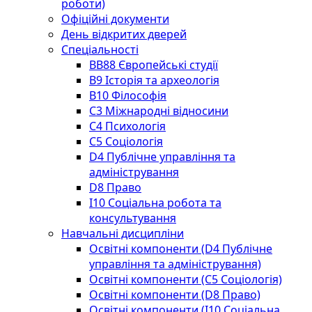
роботи)
Офіційні документи
День відкритих дверей
Спеціальності
BВ88 Європейські студії
B9 Історія та археологія
B10 Філософія
C3 Міжнародні відносини
C4 Психологія
С5 Соціологія
D4 Публічне управління та
адміністрування
D8 Право
I10 Соціальна робота та
консультування
Навчальні дисципліни
Освітні компоненти (D4 Публічне
управління та адміністрування)
Освітні компоненти (С5 Соціологія)
Освітні компоненти (D8 Право)
Освітні компоненти (I10 Соціальна