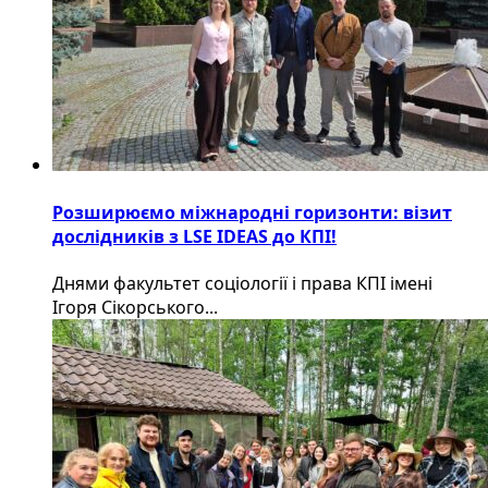
Розширюємо міжнародні горизонти: візит
дослідників з LSE IDEAS до КПІ!
Днями факультет соціології і права КПІ імені
Ігоря Сікорського...