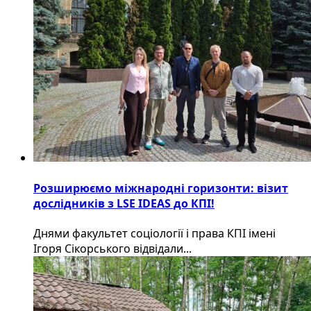
Розширюємо міжнародні горизонти: візит
дослідників з LSE IDEAS до КПІ!
Днями факультет соціології і права КПІ імені
Ігоря Сікорського відвідали...