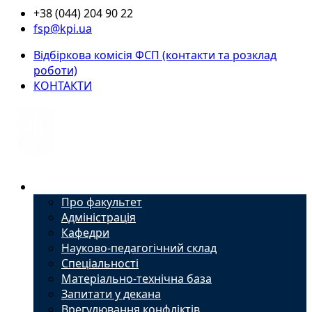
+38 (044) 204 90 22
fsp@kpi.ua
Відбіркова комісія ФСП (контакти та розклад
роботи)
КОНТАКТИ
Факультет
Про факультет
Адміністрація
Кафедри
Науково-педагогічний склад
Спеціальності
Матеріально-технічна база
Запитати у декана
Врегулювання конфліктів