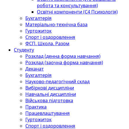
робота та консультування)
Освітні компоненти (С4 Психологія)
Бухгалтерія
Матеріально-технічна база
Гуртожиток
Спорт і оздоровлення
ФСП. Школа. Разом
Студенту
Розклад (денна форма навчання)
Розклад (заочна форма навчання)
Деканат
Бухгалтерія
Науково-педагогічний склад
Вибіркові дисципліни
Навчальні дисципліни
Військова підготовка
Практика
Працевлаштування
Гуртожиток
Спорт і оздоровлення