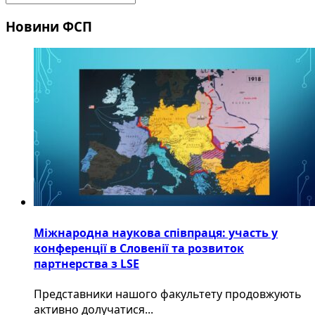
Новини ФСП
Міжнародна наукова співпраця: участь у
конференції в Словенії та розвиток
партнерства з LSE
​Представники нашого факультету продовжують
активно долучатися...