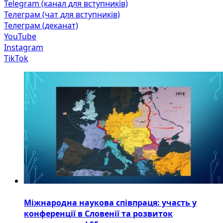
Telegram (канал для вступників)
Телеграм (чат для вступників)
Телеграм (деканат)
YouTube
Instagram
TikTok
Міжнародна наукова співпраця: участь у
конференції в Словенії та розвиток