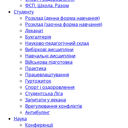
ФСП. Школа. Разом
Студенту
Розклад (денна форма навчання)
Розклад (заочна форма навчання)
Деканат
Бухгалтерія
Науково-педагогічний склад
Вибіркові дисципліни
Навчальні дисципліни
Військова підготовка
Практика
Працевлаштування
Гуртожиток
Спорт і оздоровлення
Студентська Ліга
Запитати у декана
Врегулювання конфліктів
Антибулінг
Наука
Конференції