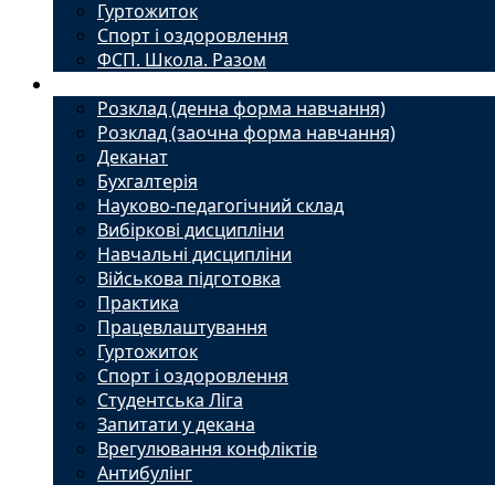
Гуртожиток
Спорт і оздоровлення
ФСП. Школа. Разом
Студенту
Розклад (денна форма навчання)
Розклад (заочна форма навчання)
Деканат
Бухгалтерія
Науково-педагогічний склад
Вибіркові дисципліни
Навчальні дисципліни
Військова підготовка
Практика
Працевлаштування
Гуртожиток
Спорт і оздоровлення
Студентська Ліга
Запитати у декана
Врегулювання конфліктів
Антибулінг