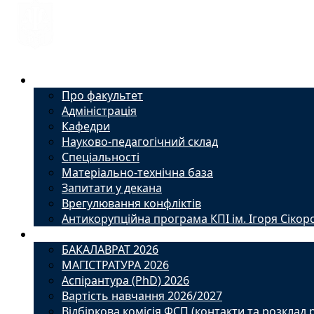
Факультет
Про факультет
Адміністрація
Кафедри
Науково-педагогічний склад
Спеціальності
Матеріально-технічна база
Запитати у декана
Врегулювання конфліктів
Антикорупційна програма КПІ ім. Ігоря Сікор
Вступ
БАКАЛАВРАТ 2026
МАГІСТРАТУРА 2026
Аспірантура (PhD) 2026
Вартість навчання 2026/2027
Відбіркова комісія ФСП (контакти та розклад 