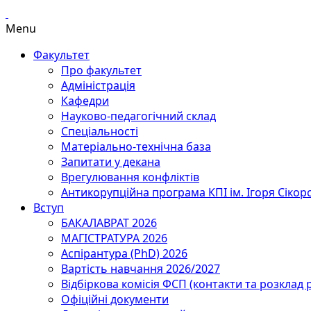
Menu
Факультет
Про факультет
Адміністрація
Кафедри
Науково-педагогічний склад
Спеціальності
Матеріально-технічна база
Запитати у декана
Врегулювання конфліктів
Антикорупційна програма КПІ ім. Ігоря Сікор
Вступ
БАКАЛАВРАТ 2026
МАГІСТРАТУРА 2026
Аспірантура (PhD) 2026
Вартість навчання 2026/2027
Відбіркова комісія ФСП (контакти та розклад 
Офіційні документи