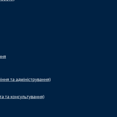
ння
іння та адміністрування)
та та консультування)