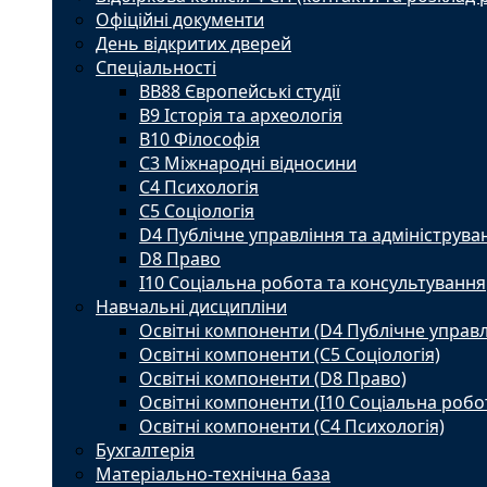
Офіційні документи
День відкритих дверей
Спеціальності
BВ88 Європейські студії
B9 Історія та археологія
B10 Філософія
C3 Міжнародні відносини
C4 Психологія
С5 Соціологія
D4 Публічне управління та адмініструва
D8 Право
I10 Соціальна робота та консультування
Навчальні дисципліни
Освітні компоненти (D4 Публічне управл
Освітні компоненти (С5 Соціологія)
Освітні компоненти (D8 Право)
Освітні компоненти (I10 Соціальна робо
Освітні компоненти (С4 Психологія)
Бухгалтерія
Матеріально-технічна база