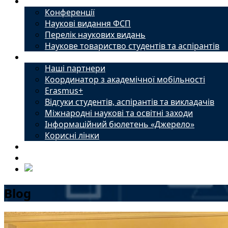
Наука
Конференції
Наукові видання ФСП
Перелік наукових видань
Наукове товариство студентів та аспірантів
Міжнародний офіс
Наші партнери
Координатор з академічної мобільності
Erasmus+
Відгуки студентів, аспірантів та викладачів
Міжнародні наукові та освітні заходи
Інформаційний бюлетень «Джерело»
Корисні лінки
Новини
Контакти
Blog