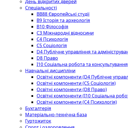
День відкритих дверей
Спеціальності
BВ88 Європейські студії
B9 Історія та археологія
B10 Філософія
C3 Міжнародні відносини
C4 Психологія
С5 Соціологія
D4 Публічне управління та адмініструва
D8 Право
I10 Соціальна робота та консультування
Навчальні дисципліни
Освітні компоненти (D4 Публічне управл
Освітні компоненти (С5 Соціологія)
Освітні компоненти (D8 Право)
Освітні компоненти (I10 Соціальна робо
Освітні компоненти (С4 Психологія)
Бухгалтерія
Матеріально-технічна база
Гуртожиток
Спорт і оздоровлення