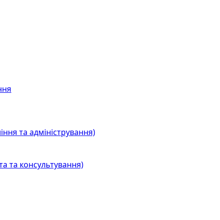
ння
іння та адміністрування)
та та консультування)