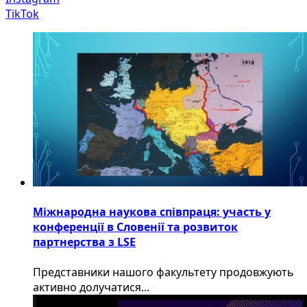
TikTok
Міжнародна наукова співпраця: участь у
конференції в Словенії та розвиток
партнерства з LSE
​Представники нашого факультету продовжують
активно долучатися...