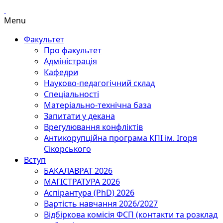
Menu
Факультет
Про факультет
Адміністрація
Кафедри
Науково-педагогічний склад
Спеціальності
Матеріально-технічна база
Запитати у декана
Врегулювання конфліктів
Антикорупційна програма КПІ ім. Ігоря
Сікорського
Вступ
БАКАЛАВРАТ 2026
МАГІСТРАТУРА 2026
Аспірантура (PhD) 2026
Вартість навчання 2026/2027
Відбіркова комісія ФСП (контакти та розклад