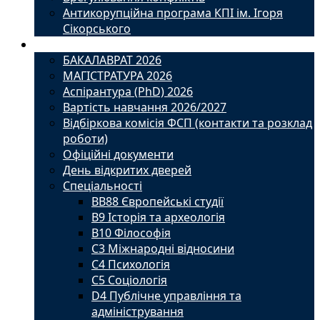
Антикорупційна програма КПІ ім. Ігоря
Сікорського
Вступ
БАКАЛАВРАТ 2026
МАГІСТРАТУРА 2026
Аспірантура (PhD) 2026
Вартість навчання 2026/2027
Відбіркова комісія ФСП (контакти та розклад
роботи)
Офіційні документи
День відкритих дверей
Спеціальності
BВ88 Європейські студії
B9 Історія та археологія
B10 Філософія
C3 Міжнародні відносини
C4 Психологія
С5 Соціологія
D4 Публічне управління та
адміністрування