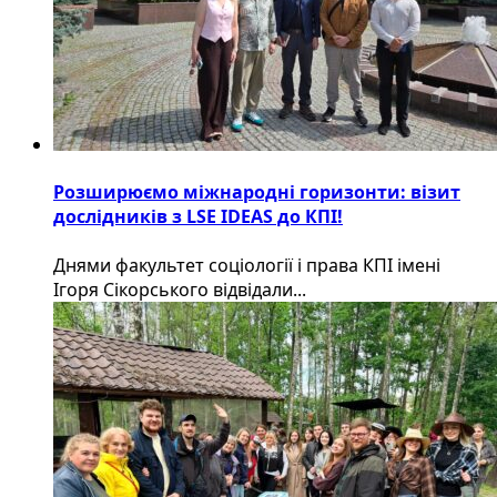
Розширюємо міжнародні горизонти: візит
дослідників з LSE IDEAS до КПІ!
Днями факультет соціології і права КПІ імені
Ігоря Сікорського відвідали...