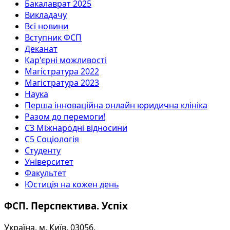
Бакалаврат 2025
Викладачу
Всі новини
Вступник ФСП
Деканат
Кар'єрні можливості
Магістратура 2022
Магістратура 2023
Наука
Перша інноваційна онлайн юридична клініка
Разом до перемоги!
С3 Міжнародні відносини
С5 Соціологія
Студенту
Університет
Факультет
Юстиція на кожен день
ФСП. Перспектива. Успіх
Україна, м. Київ, 03056,