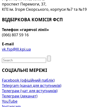
проспект Перемоги, 37,
КПІ ім. Ігоря Сікорського, корпуси №7 та №19
ВІДБІРКОВА КОМІСІЯ ФСП
Телефон «гарячої лінії»
(066) 807 59 16
E-mail
vk.fsp@lll.kpi.ua
СОЦІАЛЬНІ МЕРЕЖІ
Facebook (офіційний паблік)
Telegram (канал для вступників)
Телеграм (чат для вступників)
Телеграм (деканат)
YouTube
Instagram