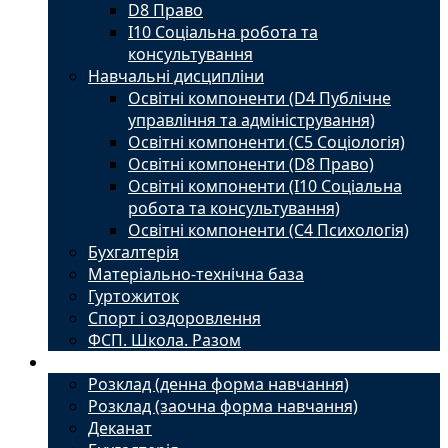
D8 Право
I10 Соціальна робота та
консультування
Навчальні дисципліни
Освітні компоненти (D4 Публічне
управління та адміністрування)
Освітні компоненти (С5 Соціологія)
Освітні компоненти (D8 Право)
Освітні компоненти (I10 Соціальна
робота та консультування)
Освітні компоненти (С4 Психологія)
Бухгалтерія
Матеріально-технічна база
Гуртожиток
Спорт і оздоровлення
ФСП. Школа. Разом
Студенту
Розклад (денна форма навчання)
Розклад (заочна форма навчання)
Деканат