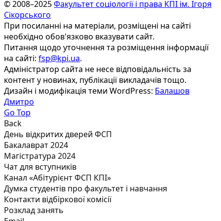
© 2008–2025
Факультет соціології і права КПІ ім. Ігоря
Сікорського
При посиланні на матеріали, розміщені на сайті
необхідно обов'язково вказувати сайт.
Питання щодо уточнення та розміщення інформації
на сайті:
fsp@kpi.ua
.
Адміністратор сайта не несе відповідальність за
контент у новинах, публікації викладачів тощо.
Дизайн і модифікація теми WordPress:
Балашов
Дмитро
Go Top
Back
День відкритих дверей ФСП
Бакалаврат 2024
Магістратура 2024
Чат для вступників
Канал «Абітурієнт ФСП КПІ»
Думка студентів про факультет і навчання
Контакти відбіркової комісії
Розклад занять