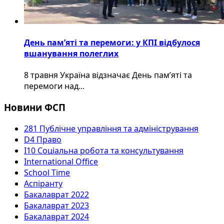
День пам’яті та перемоги: у КПІ відбулося
вшанування полеглих
8 травня Україна відзначає День пам’яті та
перемоги над...
Новини ФСП
281 Публічне управління та адміністрування
D4 Право
I10 Соціальна робота та консультування
International Office
School Time
Аспіранту
Бакалаврат 2022
Бакалаврат 2023
Бакалаврат 2024