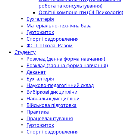
робота та консультування)
Освітні компоненти (С4 Психологія)
Бухгалтерія
Матеріально-технічна база
Гуртожиток
Спорт і оздоровлення
ФСП. Школа. Разом
Студенту
Розклад (денна форма навчання)
Розклад (заочна форма навчання)
Деканат
Бухгалтерія
Науково-педагогічний склад
Вибіркові дисципліни
Навчальні дисципліни
Військова підготовка
Практика
Працевлаштування
Гуртожиток
Спорт і оздоровлення