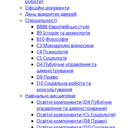
роботи)
Офіційні документи
День відкритих дверей
Спеціальності
BВ88 Європейські студії
B9 Історія та археологія
B10 Філософія
C3 Міжнародні відносини
C4 Психологія
С5 Соціологія
D4 Публічне управління та
адміністрування
D8 Право
I10 Соціальна робота та
консультування
Навчальні дисципліни
Освітні компоненти (D4 Публічне
управління та адміністрування)
Освітні компоненти (С5 Соціологія)
Освітні компоненти (D8 Право)
Освітні компоненти (I10 Соціальна