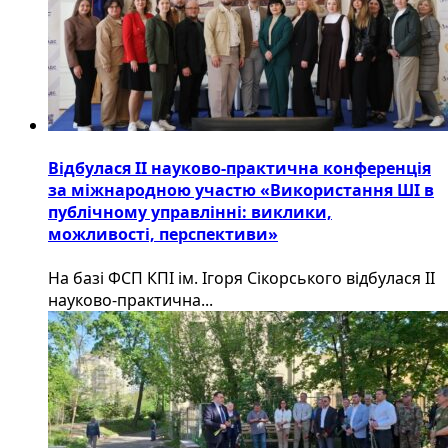
Відбулася ІІ науково-практична конференція
за міжнародною участю «Використання ШІ в
публічному управлінні: виклики,
можливості, перспективи»
На базі ФСП КПІ ім. Ігоря Сікорського відбулася ІІ
науково-практична...