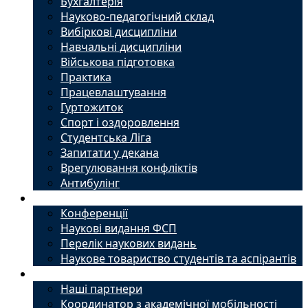
Бухгалтерія
Науково-педагогічний склад
Вибіркові дисципліни
Навчальні дисципліни
Військова підготовка
Практика
Працевлаштування
Гуртожиток
Спорт і оздоровлення
Студентська Ліга
Запитати у декана
Врегулювання конфліктів
Антибулінг
Наука
Конференції
Наукові видання ФСП
Перелік наукових видань
Наукове товариство студентів та аспірантів
Міжнародний офіс
Наші партнери
Координатор з академічної мобільності