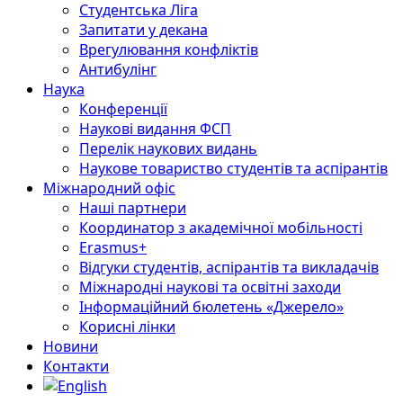
Студентська Ліга
Запитати у декана
Врегулювання конфліктів
Антибулінг
Наука
Конференції
Наукові видання ФСП
Перелік наукових видань
Наукове товариство студентів та аспірантів
Міжнародний офіс
Наші партнери
Координатор з академічної мобільності
Erasmus+
Відгуки студентів, аспірантів та викладачів
Міжнародні наукові та освітні заходи
Інформаційний бюлетень «Джерело»
Корисні лінки
Новини
Контакти