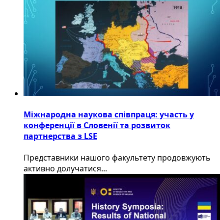
Міжнародна наукова співпраця: участь у
конференції в Словенії та розвиток
партнерства з LSE
​Представники нашого факультету продовжують
активно долучатися...