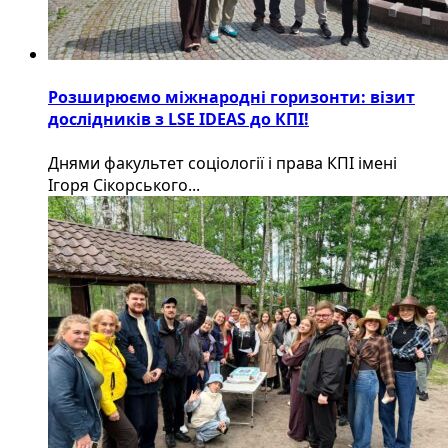
Розширюємо міжнародні горизонти: візит
дослідників з LSE IDEAS до КПІ!
Днями факультет соціології і права КПІ імені
Ігоря Сікорського...