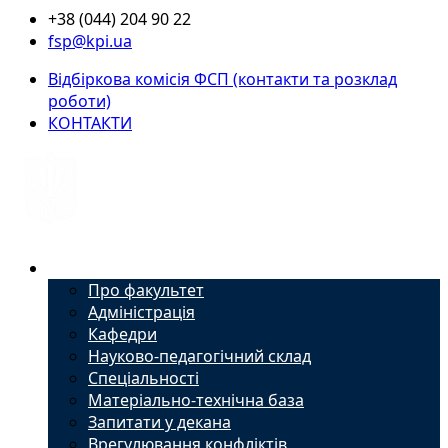
+38 (044) 204 90 22
fsp@kpi.ua
Відбіркова комісія ФСП (контакти та розклад
роботи)
КОНТАКТИ
Факультет
Про факультет
Адміністрація
Кафедри
Науково-педагогічний склад
Спеціальності
Матеріально-технічна база
Запитати у декана
Врегулювання конфліктів