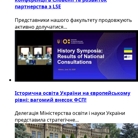
партнерства з LSE
​Представники нашого факультету продовжують
активно долучатися...
Історична освіта України на європейському
рівні: вагомий внесок ФСП!
Делегація Міністерства освіти і науки України
представила стратегічне...