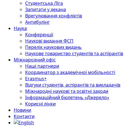
Студентська Ліга
Запитати у декана
Врегулювання конфліктів
Антибулінг
Наука
Конференції
Наукові видання ФСП
Перелік наукових видань
Наукове товариство студентів та аспірантів
Міжнародний офіс
Наші партнери
Координатор з академічної мобільності
Erasmus+
Відгуки студентів, аспірантів та викладачів
Міжнародні наукові та освітні заходи
Інформаційний бюлетень «Джерело»
Корисні лінки
Новини
Контакти