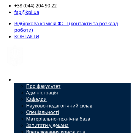
+38 (044) 204 90 22
fsp@kpi.ua
Відбіркова комісія ФСП (контакти та розклад
роботи)
КОНТАКТИ
Факультет
Про факультет
Адміністрація
Кафедри
Науково-педагогічний склад
Спеціальності
Матеріально-технічна база
Запитати у декана
Врегулювання конфліктів