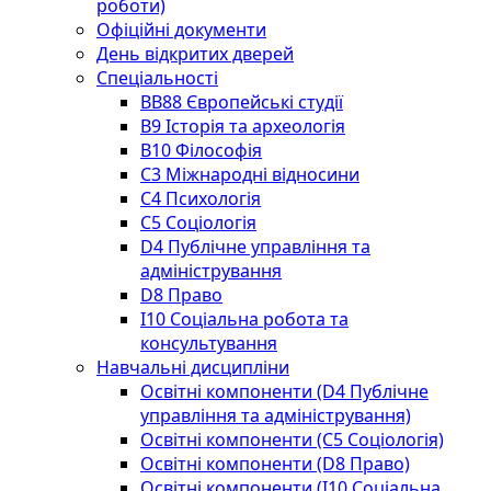
роботи)
Офіційні документи
День відкритих дверей
Спеціальності
BВ88 Європейські студії
B9 Історія та археологія
B10 Філософія
C3 Міжнародні відносини
C4 Психологія
С5 Соціологія
D4 Публічне управління та
адміністрування
D8 Право
I10 Соціальна робота та
консультування
Навчальні дисципліни
Освітні компоненти (D4 Публічне
управління та адміністрування)
Освітні компоненти (С5 Соціологія)
Освітні компоненти (D8 Право)
Освітні компоненти (I10 Соціальна