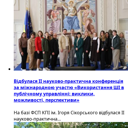
Відбулася ІІ науково-практична конференція
за міжнародною участю «Використання ШІ в
публічному управлінні: виклики,
можливості, перспективи»
На базі ФСП КПІ ім. Ігоря Сікорського відбулася ІІ
науково-практична...