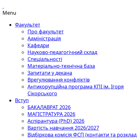
Menu
Факультет
Про факультет
Адміністрація
Кафедри
Науково-педагогічний склад
Спеціальності
Матеріально-технічна база
Запитати у декана
Врегулювання конфліктів
Антикорупційна програма КПІ ім. Ігоря
Сікорського
Вступ
БАКАЛАВРАТ 2026
МАГІСТРАТУРА 2026
Аспірантура (PhD) 2026
Вартість навчання 2026/2027
Відбіркова комісія ФСП (контакти та розклад