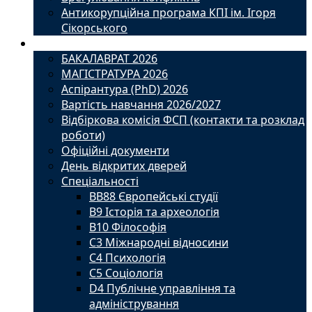
Антикорупційна програма КПІ ім. Ігоря
Сікорського
Вступ
БАКАЛАВРАТ 2026
МАГІСТРАТУРА 2026
Аспірантура (PhD) 2026
Вартість навчання 2026/2027
Відбіркова комісія ФСП (контакти та розклад
роботи)
Офіційні документи
День відкритих дверей
Спеціальності
BВ88 Європейські студії
B9 Історія та археологія
B10 Філософія
C3 Міжнародні відносини
C4 Психологія
С5 Соціологія
D4 Публічне управління та
адміністрування