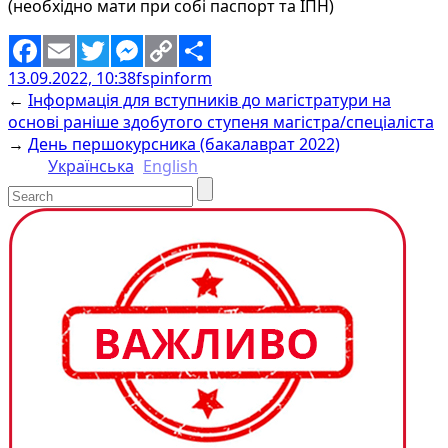
(необхідно мати при собі паспорт та ІПН)
13.09.2022, 10:38
fspinform
Facebook
Email
Twitter
Messenger
Copy
Share
←
Інформація для вступників до магістратури на
Link
основі раніше здобутого ступеня магістра/спеціаліста
→
День першокурсника (бакалаврат 2022)
Українська
English