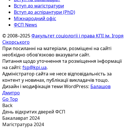
Вступ до магістратури
Вступ до аспірантури (PhD)
Міжнародний офіс
ФСП News
© 2008–2025
Факультет соціології і права КПІ ім. Ігоря
Сікорського
При посиланні на матеріали, розміщені на сайті
необхідно обов'язково вказувати сайт.
Питання щодо уточнення та розміщення інформації
на сайті:
fsp@kpi.ua
.
Адміністратор сайта не несе відповідальність за
контент у новинах, публікації викладачів тощо.
Дизайн і модифікація теми WordPress:
Балашов
Дмитро
Go Top
Back
День відкритих дверей ФСП
Бакалаврат 2024
Магістратура 2024