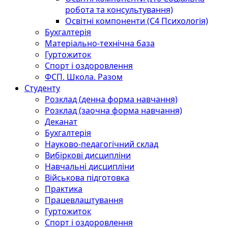
робота та консультування)
Освітні компоненти (С4 Психологія)
Бухгалтерія
Матеріально-технічна база
Гуртожиток
Спорт і оздоровлення
ФСП. Школа. Разом
Студенту
Розклад (денна форма навчання)
Розклад (заочна форма навчання)
Деканат
Бухгалтерія
Науково-педагогічний склад
Вибіркові дисципліни
Навчальні дисципліни
Військова підготовка
Практика
Працевлаштування
Гуртожиток
Спорт і оздоровлення