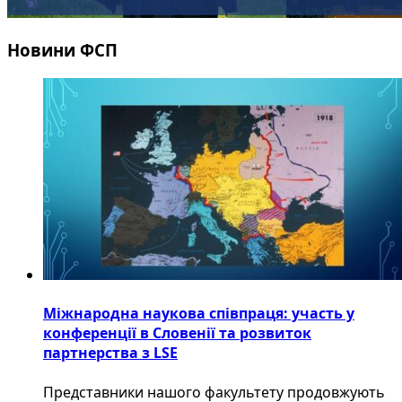
Новини ФСП
Міжнародна наукова співпраця: участь у
конференції в Словенії та розвиток
партнерства з LSE
​Представники нашого факультету продовжують