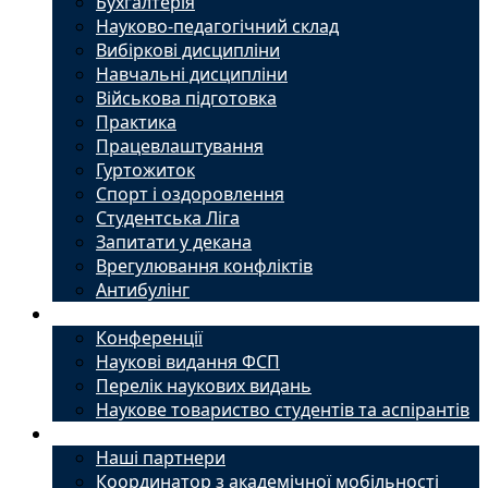
Бухгалтерія
Науково-педагогічний склад
Вибіркові дисципліни
Навчальні дисципліни
Військова підготовка
Практика
Працевлаштування
Гуртожиток
Спорт і оздоровлення
Студентська Ліга
Запитати у декана
Врегулювання конфліктів
Антибулінг
Наука
Конференції
Наукові видання ФСП
Перелік наукових видань
Наукове товариство студентів та аспірантів
Міжнародний офіс
Наші партнери
Координатор з академічної мобільності