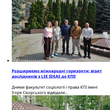
Розширюємо міжнародні горизонти: візит
дослідників з LSE IDEAS до КПІ!
Днями факультет соціології і права КПІ імені
Ігоря Сікорського відвідали...