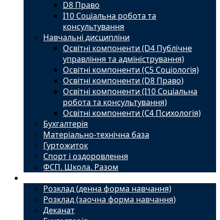
D8 Право
I10 Соціальна робота та
консультування
Навчальні дисципліни
Освітні компоненти (D4 Публічне
управління та адміністрування)
Освітні компоненти (С5 Соціологія)
Освітні компоненти (D8 Право)
Освітні компоненти (I10 Соціальна
робота та консультування)
Освітні компоненти (С4 Психологія)
Бухгалтерія
Матеріально-технічна база
Гуртожиток
Спорт і оздоровлення
ФСП. Школа. Разом
Студенту
Розклад (денна форма навчання)
Розклад (заочна форма навчання)
Деканат