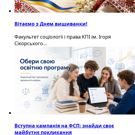
Вітаємо з Днем вишиванки!
Факультет соціології і права КПІ ім. Ігоря
Сікорського...
Вступна кампанія на ФСП: знайди своє
майбутнє покликання