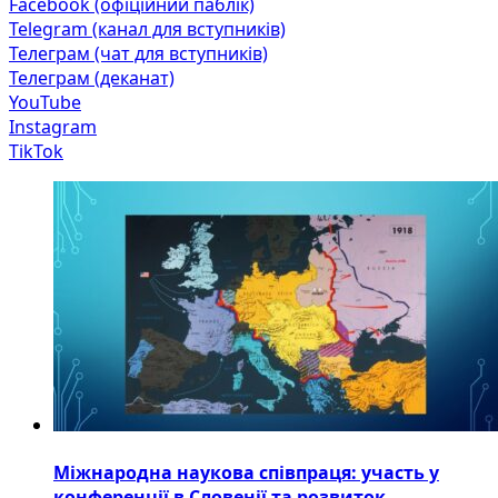
Facebook (офіційний паблік)
Telegram (канал для вступників)
Телеграм (чат для вступників)
Телеграм (деканат)
YouTube
Instagram
TikTok
Міжнародна наукова співпраця: участь у
конференції в Словенії та розвиток