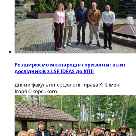
Розширюємо міжнародні горизонти: візит
дослідників з LSE IDEAS до КПІ!
Днями факультет соціології і права КПІ імені
Ігоря Сікорського...