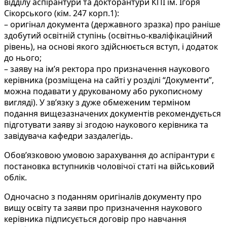
відділу аспірантури та докторантури КПІ ім. Ігоря
Сікорського (кім. 247 корп.1):
– оригінал документа (державного зразка) про раніше
здобутий освітній ступінь (освітньо-кваліфікаційний
рівень), на основі якого здійснюється вступ, і додаток
до нього;
– заяву на ім’я ректора про призначення наукового
керівника (розміщена на сайті у розділі “Документи”,
можна подавати у друкованому або рукописному
вигляді). У зв’язку з дуже обмеженим терміном
подання вищезазначених документів рекомендується
підготувати заяву зі згодою наукового керівника та
завідувача кафедри заздалегідь.
Обов’язковою умовою зарахування до аспірантури є
постановка вступників чоловічої статі на військовий
облік.
Одночасно з поданням оригіналів документу про
вищу освіту та заяви про призначення наукового
керівника підписується договір про навчання