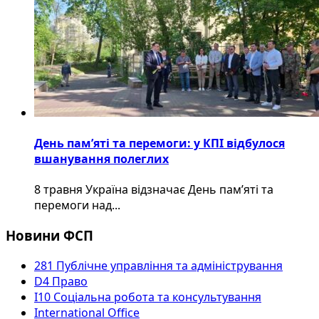
День пам’яті та перемоги: у КПІ відбулося
вшанування полеглих
8 травня Україна відзначає День пам’яті та
перемоги над...
Новини ФСП
281 Публічне управління та адміністрування
D4 Право
I10 Соціальна робота та консультування
International Office