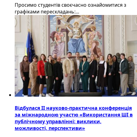
Просимо студентів своєчасно ознайомитися з
графіками перескладань:...
Відбулася ІІ науково-практична конференція
за міжнародною участю «Використання ШІ в
публічному управлінні: виклики,
можливості, перспективи»