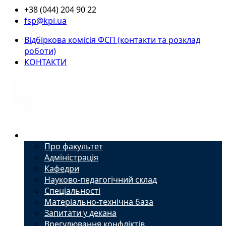
+38 (044) 204 90 22
fsp@kpi.ua
Відбіркова комісія ФСП (контакти та розклад
роботи)
КОНТАКТИ
Факультет
Про факультет
Адміністрація
Кафедри
Науково-педагогічний склад
Спеціальності
Матеріально-технічна база
Запитати у декана
Врегулювання конфліктів