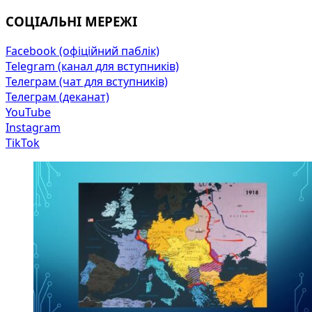
СОЦІАЛЬНІ МЕРЕЖІ
Facebook (офіційний паблік)
Telegram (канал для вступників)
Телеграм (чат для вступників)
Телеграм (деканат)
YouTube
Instagram
TikTok