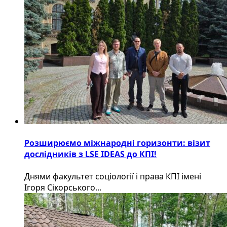
Розширюємо міжнародні горизонти: візит
дослідників з LSE IDEAS до КПІ!
Днями факультет соціології і права КПІ імені
Ігоря Сікорського...