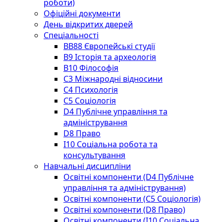
роботи)
Офіційні документи
День відкритих дверей
Спеціальності
BВ88 Європейські студії
B9 Історія та археологія
B10 Філософія
C3 Міжнародні відносини
C4 Психологія
С5 Соціологія
D4 Публічне управління та
адміністрування
D8 Право
I10 Соціальна робота та
консультування
Навчальні дисципліни
Освітні компоненти (D4 Публічне
управління та адміністрування)
Освітні компоненти (С5 Соціологія)
Освітні компоненти (D8 Право)
Освітні компоненти (I10 Соціальна