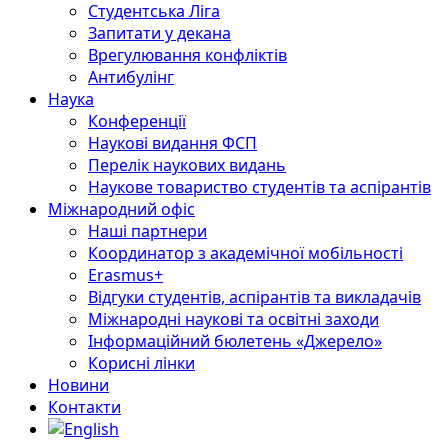
Студентська Ліга
Запитати у декана
Врегулювання конфліктів
Антибулінг
Наука
Конференції
Наукові видання ФСП
Перелік наукових видань
Наукове товариство студентів та аспірантів
Міжнародний офіс
Наші партнери
Координатор з академічної мобільності
Erasmus+
Відгуки студентів, аспірантів та викладачів
Міжнародні наукові та освітні заходи
Інформаційний бюлетень «Джерело»
Корисні лінки
Новини
Контакти