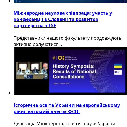
Міжнародна наукова співпраця: участь у
конференції в Словенії та розвиток
партнерства з LSE
​Представники нашого факультету продовжують
активно долучатися...
Історична освіта України на європейському
рівні: вагомий внесок ФСП!
Делегація Міністерства освіти і науки України