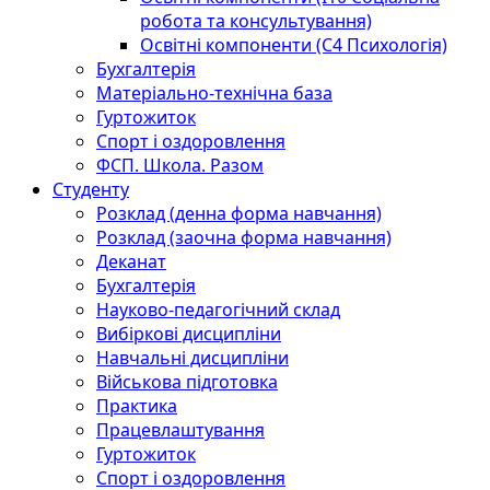
робота та консультування)
Освітні компоненти (С4 Психологія)
Бухгалтерія
Матеріально-технічна база
Гуртожиток
Спорт і оздоровлення
ФСП. Школа. Разом
Студенту
Розклад (денна форма навчання)
Розклад (заочна форма навчання)
Деканат
Бухгалтерія
Науково-педагогічний склад
Вибіркові дисципліни
Навчальні дисципліни
Військова підготовка
Практика
Працевлаштування
Гуртожиток
Спорт і оздоровлення