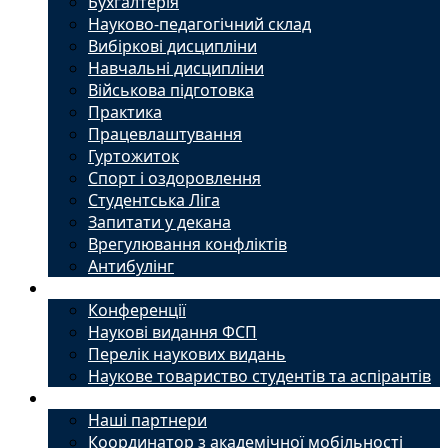
Бухгалтерія
Науково-педагогічний склад
Вибіркові дисципліни
Навчальні дисципліни
Військова підготовка
Практика
Працевлаштування
Гуртожиток
Спорт і оздоровлення
Студентська Ліга
Запитати у декана
Врегулювання конфліктів
Антибулінг
Наука
Конференції
Наукові видання ФСП
Перелік наукових видань
Наукове товариство студентів та аспірантів
Міжнародний офіс
Наші партнери
Координатор з академічної мобільності