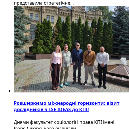
представила стратегічне...
Розширюємо міжнародні горизонти: візит
дослідників з LSE IDEAS до КПІ!
Днями факультет соціології і права КПІ імені
Ігоря Сікорського відвідали...