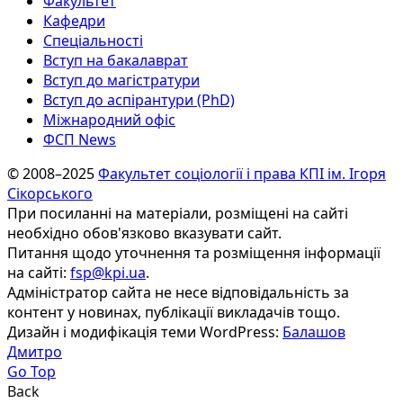
Факультет
Кафедри
Спеціальності
Вступ на бакалаврат
Вступ до магістратури
Вступ до аспірантури (PhD)
Міжнародний офіс
ФСП News
© 2008–2025
Факультет соціології і права КПІ ім. Ігоря
Сікорського
При посиланні на матеріали, розміщені на сайті
необхідно обов'язково вказувати сайт.
Питання щодо уточнення та розміщення інформації
на сайті:
fsp@kpi.ua
.
Адміністратор сайта не несе відповідальність за
контент у новинах, публікації викладачів тощо.
Дизайн і модифікація теми WordPress:
Балашов
Дмитро
Go Top
Back