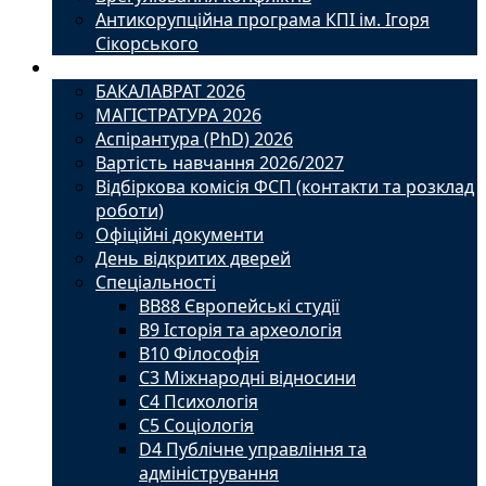
Антикорупційна програма КПІ ім. Ігоря
Сікорського
Вступ
БАКАЛАВРАТ 2026
МАГІСТРАТУРА 2026
Аспірантура (PhD) 2026
Вартість навчання 2026/2027
Відбіркова комісія ФСП (контакти та розклад
роботи)
Офіційні документи
День відкритих дверей
Спеціальності
BВ88 Європейські студії
B9 Історія та археологія
B10 Філософія
C3 Міжнародні відносини
C4 Психологія
С5 Соціологія
D4 Публічне управління та
адміністрування