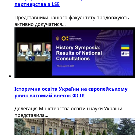
партнерства з LSE
​Представники нашого факультету продовжують
активно долучатися...
Історична освіта України на європейському
рівні: вагомий внесок ФСП!
Делегація Міністерства освіти і науки України
представила...