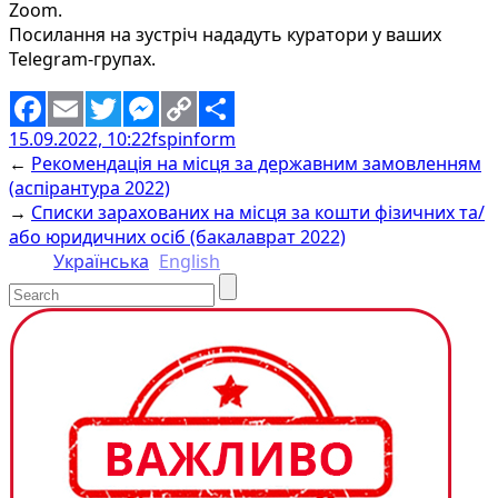
Zoom.
Посилання на зустріч нададуть куратори у ваших
Telegram-групах.
15.09.2022, 10:22
fspinform
Facebook
Email
Twitter
Messenger
Copy
Share
←
Рекомендація на місця за державним замовленням
Link
(аспірантура 2022)
→
Списки зарахованих на місця за кошти фізичних та/
або юридичних осіб (бакалаврат 2022)
Українська
English