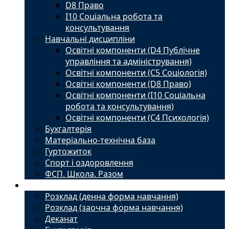
D8 Право
I10 Соціальна робота та
консультування
Навчальні дисципліни
Освітні компоненти (D4 Публічне
управління та адміністрування)
Освітні компоненти (С5 Соціологія)
Освітні компоненти (D8 Право)
Освітні компоненти (I10 Соціальна
робота та консультування)
Освітні компоненти (С4 Психологія)
Бухгалтерія
Матеріально-технічна база
Гуртожиток
Спорт і оздоровлення
ФСП. Школа. Разом
Студенту
Розклад (денна форма навчання)
Розклад (заочна форма навчання)
Деканат