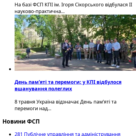
На базі ФСП КПІ ім. Ігоря Сікорського відбулася ІІ
науково-практична...
День пам’яті та перемоги: у КПІ відбулося
вшанування полеглих
8 травня Україна відзначає День пам’яті та
перемоги над...
Новини ФСП
281 Публічне управління та адміністрування