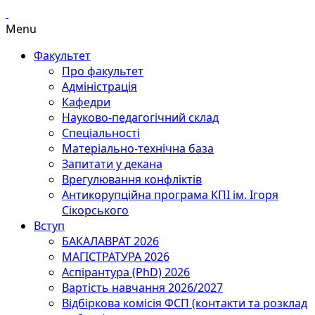
Menu
Факультет
Про факультет
Адміністрація
Кафедри
Науково-педагогічний склад
Спеціальності
Матеріально-технічна база
Запитати у декана
Врегулювання конфліктів
Антикорупційна програма КПІ ім. Ігоря
Сікорського
Вступ
БАКАЛАВРАТ 2026
МАГІСТРАТУРА 2026
Аспірантура (PhD) 2026
Вартість навчання 2026/2027
Відбіркова комісія ФСП (контакти та розклад