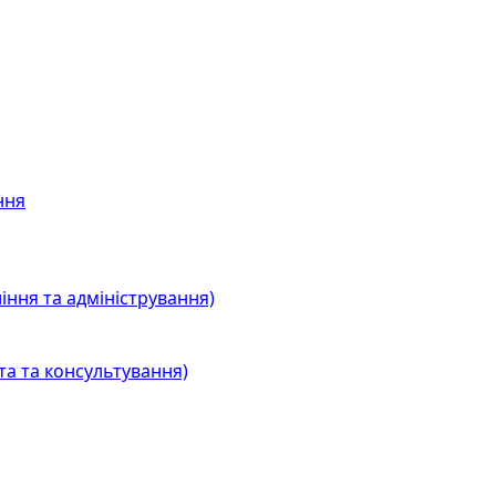
ння
іння та адміністрування)
та та консультування)