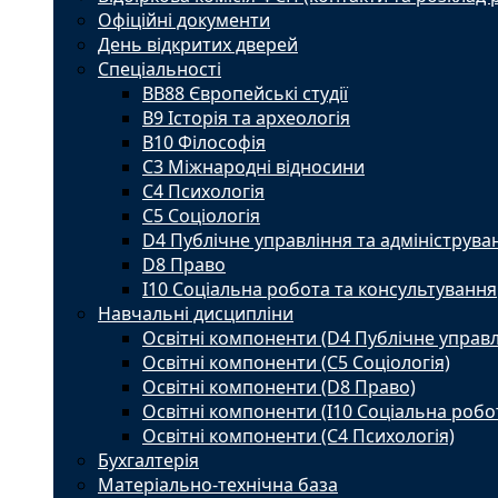
Офіційні документи
День відкритих дверей
Спеціальності
BВ88 Європейські студії
B9 Історія та археологія
B10 Філософія
C3 Міжнародні відносини
C4 Психологія
С5 Соціологія
D4 Публічне управління та адмініструва
D8 Право
I10 Соціальна робота та консультування
Навчальні дисципліни
Освітні компоненти (D4 Публічне управл
Освітні компоненти (С5 Соціологія)
Освітні компоненти (D8 Право)
Освітні компоненти (I10 Соціальна робо
Освітні компоненти (С4 Психологія)
Бухгалтерія
Матеріально-технічна база