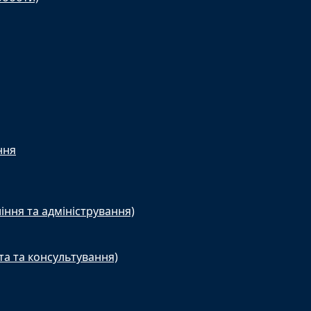
ння
іння та адміністрування)
та та консультування)