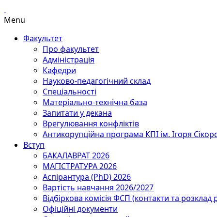
Menu
Факультет
Про факультет
Адміністрація
Кафедри
Науково-педагогічний склад
Спеціальності
Матеріально-технічна база
Запитати у декана
Врегулювання конфліктів
Антикорупційна програма КПІ ім. Ігоря Сікор
Вступ
БАКАЛАВРАТ 2026
МАГІСТРАТУРА 2026
Аспірантура (PhD) 2026
Вартість навчання 2026/2027
Відбіркова комісія ФСП (контакти та розклад 
Офіційні документи