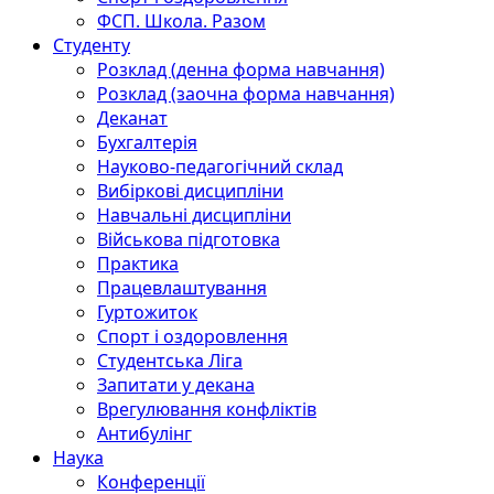
ФСП. Школа. Разом
Студенту
Розклад (денна форма навчання)
Розклад (заочна форма навчання)
Деканат
Бухгалтерія
Науково-педагогічний склад
Вибіркові дисципліни
Навчальні дисципліни
Військова підготовка
Практика
Працевлаштування
Гуртожиток
Спорт і оздоровлення
Студентська Ліга
Запитати у декана
Врегулювання конфліктів
Антибулінг
Наука
Конференції