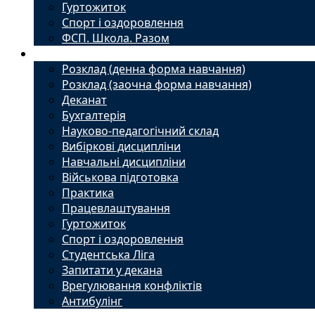
Гуртожиток
Спорт і оздоровлення
ФСП. Школа. Разом
Студенту
Розклад (денна форма навчання)
Розклад (заочна форма навчання)
Деканат
Бухгалтерія
Науково-педагогічний склад
Вибіркові дисципліни
Навчальні дисципліни
Військова підготовка
Практика
Працевлаштування
Гуртожиток
Спорт і оздоровлення
Студентська Ліга
Запитати у декана
Врегулювання конфліктів
Антибулінг