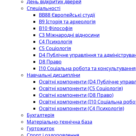
День відкритих дверей
Спеціальності
BВ88 Європейські студії
B9 Історія та археологія
B10 Філософія
C3 Міжнародні відносини
C4 Психологія
С5 Соціологія
D4 Публічне управління та адмініструва
D8 Право
I10 Соціальна робота та консультування
Навчальні дисципліни
Освітні компоненти (D4 Публічне управл
Освітні компоненти (С5 Соціологія)
Освітні компоненти (D8 Право)
Освітні компоненти (I10 Соціальна робо
Освітні компоненти (С4 Психологія)
Бухгалтерія
Матеріально-технічна база
Гуртожиток
Спорт і оздоровлення