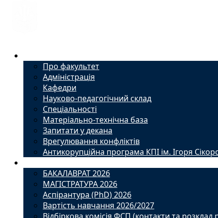
Факультет
Про факультет
Адміністрація
Кафедри
Науково-педагогічний склад
Спеціальності
Матеріально-технічна база
Запитати у декана
Врегулювання конфліктів
Антикорупційна програма КПІ ім. Ігоря Сікор
Вступ
БАКАЛАВРАТ 2026
МАГІСТРАТУРА 2026
Аспірантура (PhD) 2026
Вартість навчання 2026/2027
Відбіркова комісія ФСП (контакти та розклад 