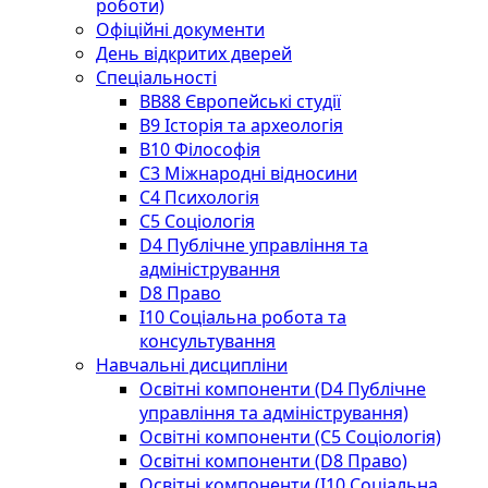
роботи)
Офіційні документи
День відкритих дверей
Спеціальності
BВ88 Європейські студії
B9 Історія та археологія
B10 Філософія
C3 Міжнародні відносини
C4 Психологія
С5 Соціологія
D4 Публічне управління та
адміністрування
D8 Право
I10 Соціальна робота та
консультування
Навчальні дисципліни
Освітні компоненти (D4 Публічне
управління та адміністрування)
Освітні компоненти (С5 Соціологія)
Освітні компоненти (D8 Право)
Освітні компоненти (I10 Соціальна