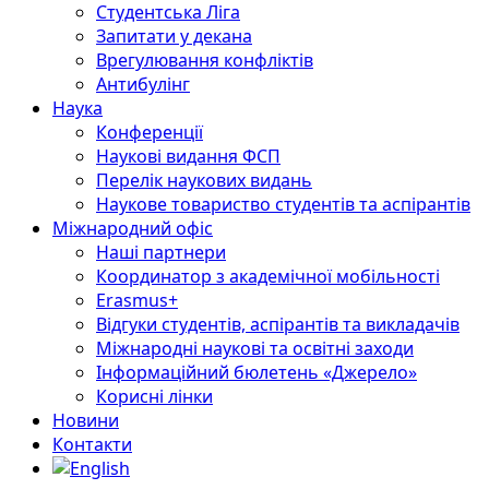
Студентська Ліга
Запитати у декана
Врегулювання конфліктів
Антибулінг
Наука
Конференції
Наукові видання ФСП
Перелік наукових видань
Наукове товариство студентів та аспірантів
Міжнародний офіс
Наші партнери
Координатор з академічної мобільності
Erasmus+
Відгуки студентів, аспірантів та викладачів
Міжнародні наукові та освітні заходи
Інформаційний бюлетень «Джерело»
Корисні лінки
Новини
Контакти