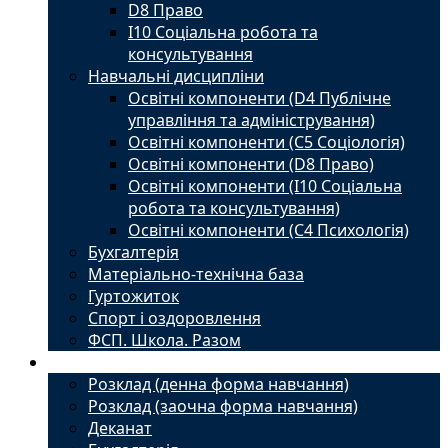
D8 Право
I10 Соціальна робота та
консультування
Навчальні дисципліни
Освітні компоненти (D4 Публічне
управління та адміністрування)
Освітні компоненти (С5 Соціологія)
Освітні компоненти (D8 Право)
Освітні компоненти (I10 Соціальна
робота та консультування)
Освітні компоненти (С4 Психологія)
Бухгалтерія
Матеріально-технічна база
Гуртожиток
Спорт і оздоровлення
ФСП. Школа. Разом
Студенту
Розклад (денна форма навчання)
Розклад (заочна форма навчання)
Деканат