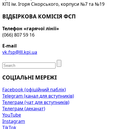
КПІ ім. Ігоря Сікорського, корпуси №7 та №19
ВІДБІРКОВА КОМІСІЯ ФСП
Телефон «гарячої лінії»
(066) 807 59 16
E-mail
vk.fsp@lll.kpi.ua
СОЦІАЛЬНІ МЕРЕЖІ
Facebook (офіційний паблік)
Telegram (канал для вступників)
Телеграм (чат для вступників)
Телеграм (деканат)
YouTube
Instagram
TikTok