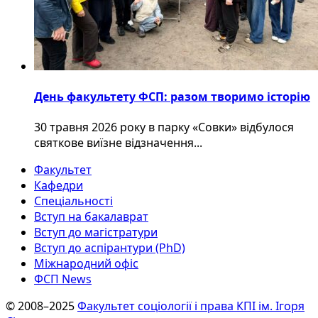
День факультету ФСП: разом творимо історію
30 травня 2026 року в парку «Совки» відбулося
святкове виїзне відзначення...
Факультет
Кафедри
Спеціальності
Вступ на бакалаврат
Вступ до магістратури
Вступ до аспірантури (PhD)
Міжнародний офіс
ФСП News
© 2008–2025
Факультет соціології і права КПІ ім. Ігоря