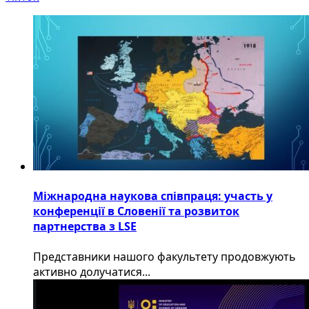
Міжнародна наукова співпраця: участь у
конференції в Словенії та розвиток
партнерства з LSE
​Представники нашого факультету продовжують
активно долучатися...