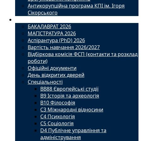
Антикорупційна програма КПІ ім. Ігоря
Сікорського
Вступ
БАКАЛАВРАТ 2026
МАГІСТРАТУРА 2026
Аспірантура (PhD) 2026
Вартість навчання 2026/2027
Відбіркова комісія ФСП (контакти та розклад
роботи)
Офіційні документи
День відкритих дверей
Спеціальності
BВ88 Європейські студії
B9 Історія та археологія
B10 Філософія
C3 Міжнародні відносини
C4 Психологія
С5 Соціологія
D4 Публічне управління та
адміністрування