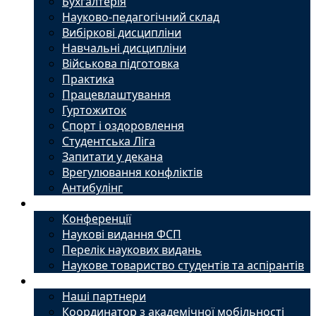
Бухгалтерія
Науково-педагогічний склад
Вибіркові дисципліни
Навчальні дисципліни
Військова підготовка
Практика
Працевлаштування
Гуртожиток
Спорт і оздоровлення
Студентська Ліга
Запитати у декана
Врегулювання конфліктів
Антибулінг
Наука
Конференції
Наукові видання ФСП
Перелік наукових видань
Наукове товариство студентів та аспірантів
Міжнародний офіс
Наші партнери
Координатор з академічної мобільності