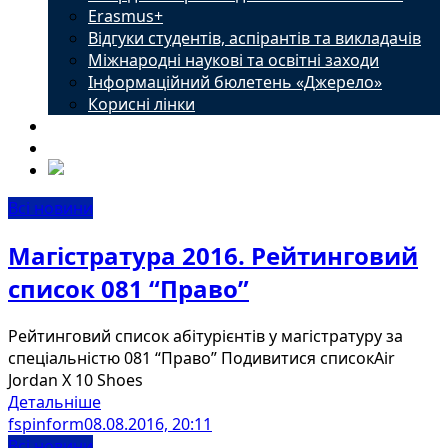
Erasmus+
Відгуки студентів, аспірантів та викладачів
Міжнародні наукові та освітні заходи
Інформаційний бюлетень «Джерело»
Корисні лінки
Новини
Контакти
Всі новини
Магістратура 2016. Рейтинговий
список 081 “Право”
Рейтинговий список абітурієнтів у магістратуру за
спеціальністю 081 “Право” Подивитися списокAir
Jordan X 10 Shoes
Детальніше
fspinform
08.08.2016, 20:11
Всі новини