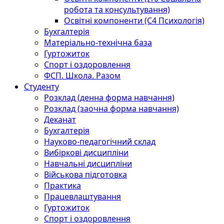
робота та консультування)
Освітні компоненти (С4 Психологія)
Бухгалтерія
Матеріально-технічна база
Гуртожиток
Спорт і оздоровлення
ФСП. Школа. Разом
Студенту
Розклад (денна форма навчання)
Розклад (заочна форма навчання)
Деканат
Бухгалтерія
Науково-педагогічний склад
Вибіркові дисципліни
Навчальні дисципліни
Військова підготовка
Практика
Працевлаштування
Гуртожиток
Спорт і оздоровлення