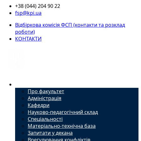
+38 (044) 204 90 22
fsp@kpi.ua
Відбіркова комісія ФСП (контакти та розклад
роботи)
КОНТАКТИ
Факультет
Про факультет
Адміністрація
Кафедри
Науково-педагогічний склад
Спеціальності
Матеріально-технічна база
Запитати у декана
Врегулювання конфліктів