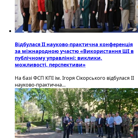
Відбулася ІІ науково-практична конференція
за міжнародною участю «Використання ШІ в
публічному управлінні: виклики,
можливості, перспективи»
На базі ФСП КПІ ім. Ігоря Сікорського відбулася ІІ
науково-практична...