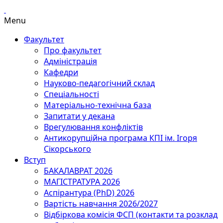
Menu
Факультет
Про факультет
Адміністрація
Кафедри
Науково-педагогічний склад
Спеціальності
Матеріально-технічна база
Запитати у декана
Врегулювання конфліктів
Антикорупційна програма КПІ ім. Ігоря
Сікорського
Вступ
БАКАЛАВРАТ 2026
МАГІСТРАТУРА 2026
Аспірантура (PhD) 2026
Вартість навчання 2026/2027
Відбіркова комісія ФСП (контакти та розклад