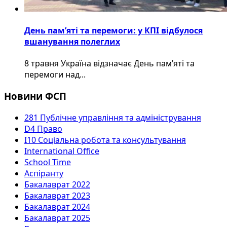
День пам’яті та перемоги: у КПІ відбулося
вшанування полеглих
8 травня Україна відзначає День пам’яті та
перемоги над...
Новини ФСП
281 Публічне управління та адміністрування
D4 Право
I10 Соціальна робота та консультування
International Office
School Time
Аспіранту
Бакалаврат 2022
Бакалаврат 2023
Бакалаврат 2024
Бакалаврат 2025