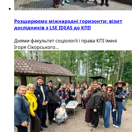
Розширюємо міжнародні горизонти: візит
дослідників з LSE IDEAS до КПІ!
Днями факультет соціології і права КПІ імені
Ігоря Сікорського...