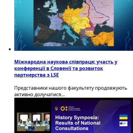
Міжнародна наукова співпраця: участь у
конференції в Словенії та розвиток
партнерства з LSE
​Представники нашого факультету продовжують
активно долучатися...