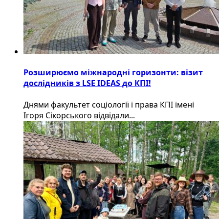
Розширюємо міжнародні горизонти: візит
дослідників з LSE IDEAS до КПІ!
Днями факультет соціології і права КПІ імені
Ігоря Сікорського відвідали...