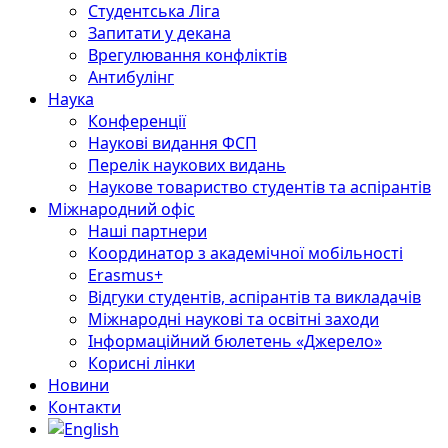
Студентська Ліга
Запитати у декана
Врегулювання конфліктів
Антибулінг
Наука
Конференції
Наукові видання ФСП
Перелік наукових видань
Наукове товариство студентів та аспірантів
Міжнародний офіс
Наші партнери
Координатор з академічної мобільності
Erasmus+
Відгуки студентів, аспірантів та викладачів
Міжнародні наукові та освітні заходи
Інформаційний бюлетень «Джерело»
Корисні лінки
Новини
Контакти