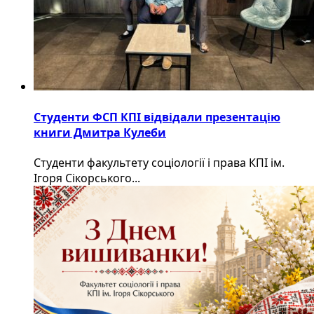
Студенти ФСП КПІ відвідали презентацію
книги Дмитра Кулеби
Студенти факультету соціології і права КПІ ім.
Ігоря Сікорського...