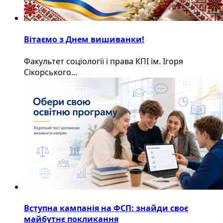
Вітаємо з Днем вишиванки!
Факультет соціології і права КПІ ім. Ігоря
Сікорського...
Вступна кампанія на ФСП: знайди своє
майбутнє покликання