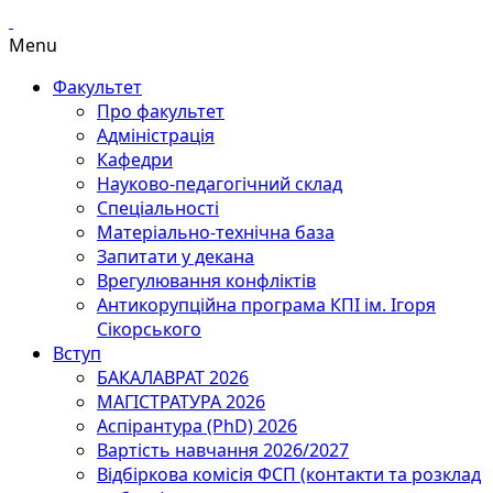
Menu
Факультет
Про факультет
Адміністрація
Кафедри
Науково-педагогічний склад
Спеціальності
Матеріально-технічна база
Запитати у декана
Врегулювання конфліктів
Антикорупційна програма КПІ ім. Ігоря
Сікорського
Вступ
БАКАЛАВРАТ 2026
МАГІСТРАТУРА 2026
Аспірантура (PhD) 2026
Вартість навчання 2026/2027
Відбіркова комісія ФСП (контакти та розклад