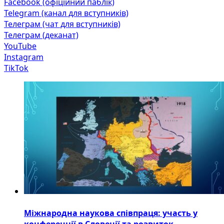
Facebook (офіційний паблік)
Telegram (канал для вступників)
Телеграм (чат для вступників)
Телеграм (деканат)
YouTube
Instagram
TikTok
Міжнародна наукова співпраця: участь у
конференції в Словенії та розвиток