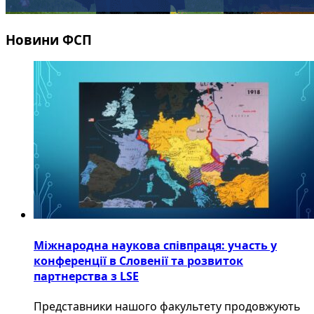
Новини ФСП
Міжнародна наукова співпраця: участь у
конференції в Словенії та розвиток
партнерства з LSE
​Представники нашого факультету продовжують