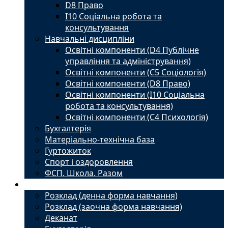
D8 Право
I10 Соціальна робота та
консультування
Навчальні дисципліни
Освітні компоненти (D4 Публічне
управління та адміністрування)
Освітні компоненти (С5 Соціологія)
Освітні компоненти (D8 Право)
Освітні компоненти (I10 Соціальна
робота та консультування)
Освітні компоненти (С4 Психологія)
Бухгалтерія
Матеріально-технічна база
Гуртожиток
Спорт і оздоровлення
ФСП. Школа. Разом
Студенту
Розклад (денна форма навчання)
Розклад (заочна форма навчання)
Деканат