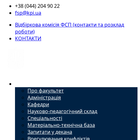
+38 (044) 204 90 22
fsp@kpi.ua
Відбіркова комісія ФСП (контакти та розклад
роботи)
КОНТАКТИ
Факультет
Про факультет
Адміністрація
Кафедри
Науково-педагогічний склад
Спеціальності
Матеріально-технічна база
Запитати у декана
Врегулювання конфліктів