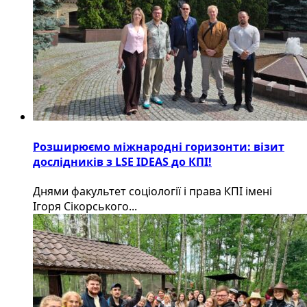
Розширюємо міжнародні горизонти: візит
дослідників з LSE IDEAS до КПІ!
Днями факультет соціології і права КПІ імені
Ігоря Сікорського...