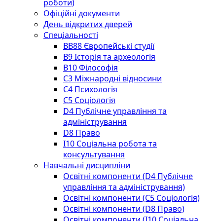
роботи)
Офіційні документи
День відкритих дверей
Спеціальності
BВ88 Європейські студії
B9 Історія та археологія
B10 Філософія
C3 Міжнародні відносини
C4 Психологія
С5 Соціологія
D4 Публічне управління та
адміністрування
D8 Право
I10 Соціальна робота та
консультування
Навчальні дисципліни
Освітні компоненти (D4 Публічне
управління та адміністрування)
Освітні компоненти (С5 Соціологія)
Освітні компоненти (D8 Право)
Освітні компоненти (I10 Соціальна