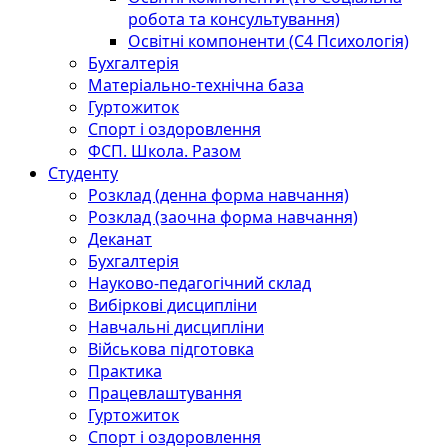
робота та консультування)
Освітні компоненти (С4 Психологія)
Бухгалтерія
Матеріально-технічна база
Гуртожиток
Спорт і оздоровлення
ФСП. Школа. Разом
Студенту
Розклад (денна форма навчання)
Розклад (заочна форма навчання)
Деканат
Бухгалтерія
Науково-педагогічний склад
Вибіркові дисципліни
Навчальні дисципліни
Військова підготовка
Практика
Працевлаштування
Гуртожиток
Спорт і оздоровлення