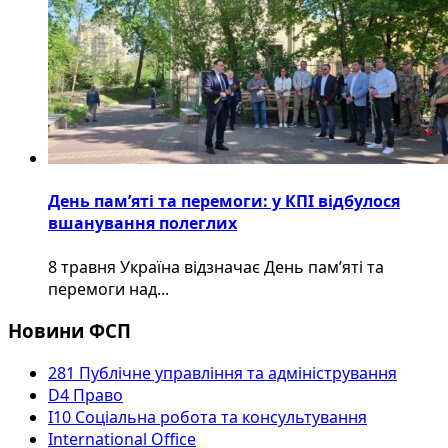
День пам’яті та перемоги: у КПІ відбулося
вшанування полеглих
8 травня Україна відзначає День пам’яті та
перемоги над...
Новини ФСП
281 Публічне управління та адміністрування
D4 Право
I10 Соціальна робота та консультування
International Office