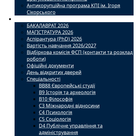
Антикорупційна програма КПІ ім. Ігоря
Сікорського
Вступ
БАКАЛАВРАТ 2026
МАГІСТРАТУРА 2026
Аспірантура (PhD) 2026
Вартість навчання 2026/2027
Відбіркова комісія ФСП (контакти та розклад
роботи)
Офіційні документи
День відкритих дверей
Спеціальності
BВ88 Європейські студії
B9 Історія та археологія
B10 Філософія
C3 Міжнародні відносини
C4 Психологія
С5 Соціологія
D4 Публічне управління та
адміністрування