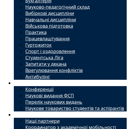
Бухгалтерія
Науково-педагогічний склад
Вибіркові дисципліни
Навчальні дисципліни
Військова підготовка
Практика
Працевлаштування
Гуртожиток
Спорт і оздоровлення
Студентська Ліга
Запитати у декана
Врегулювання конфліктів
Антибулінг
Наука
Конференції
Наукові видання ФСП
Перелік наукових видань
Наукове товариство студентів та аспірантів
Міжнародний офіс
Наші партнери
Координатор з академічної мобільності