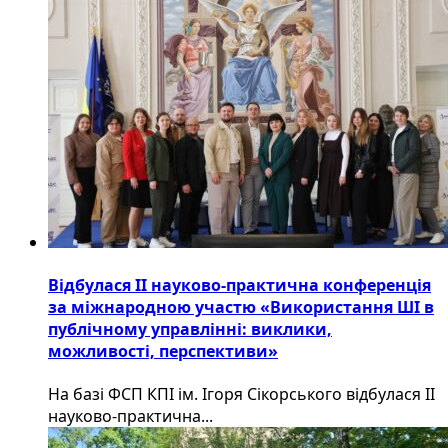
Відбулася ІІ науково-практична конференція
за міжнародною участю «Використання ШІ в
публічному управлінні: виклики,
можливості, перспективи»
На базі ФСП КПІ ім. Ігоря Сікорського відбулася ІІ
науково-практична...