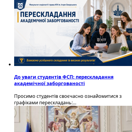
До уваги студентів ФСП: перескладання
академічної заборгованості
Просимо студентів своєчасно ознайомитися з
графіками перескладань:...