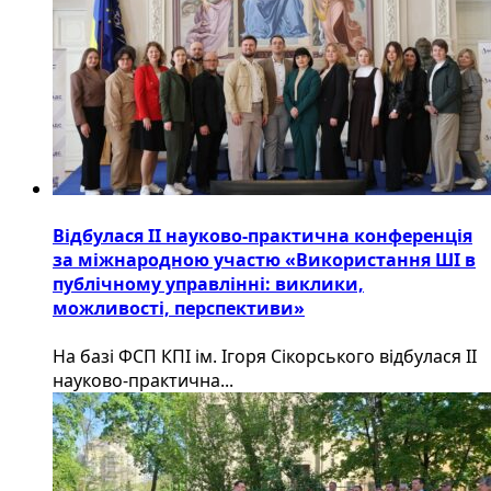
Відбулася ІІ науково-практична конференція
за міжнародною участю «Використання ШІ в
публічному управлінні: виклики,
можливості, перспективи»
На базі ФСП КПІ ім. Ігоря Сікорського відбулася ІІ
науково-практична...