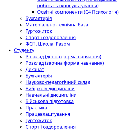
робота та консультування)
Освітні компоненти (С4 Психологія)
Бухгалтерія
Матеріально-технічна база
Гуртожиток
Спорт і оздоровлення
ФСП. Школа. Разом
Студенту
Розклад (денна форма навчання)
Розклад (заочна форма навчання)
Деканат
Бухгалтерія
Науково-педагогічний склад
Вибіркові дисципліни
Навчальні дисципліни
Військова підготовка
Практика
Працевлаштування
Гуртожиток
Спорт і оздоровлення