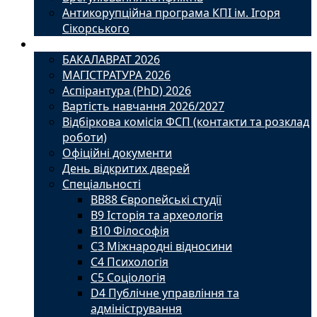
Антикорупційна програма КПІ ім. Ігоря
Сікорського
Вступ
БАКАЛАВРАТ 2026
МАГІСТРАТУРА 2026
Аспірантура (PhD) 2026
Вартість навчання 2026/2027
Відбіркова комісія ФСП (контакти та розклад
роботи)
Офіційні документи
День відкритих дверей
Спеціальності
BВ88 Європейські студії
B9 Історія та археологія
B10 Філософія
C3 Міжнародні відносини
C4 Психологія
С5 Соціологія
D4 Публічне управління та
адміністрування