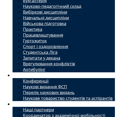
Бухгалтерія
Науково-педагогічний склад
Вибіркові дисципліни
Навчальні дисципліни
Військова підготовка
Практика
Працевлаштування
Гуртожиток
Спорт і оздоровлення
Студентська Ліга
Запитати у декана
Врегулювання конфліктів
Антибулінг
Наука
Конференції
Наукові видання ФСП
Перелік наукових видань
Наукове товариство студентів та аспірантів
Міжнародний офіс
Наші партнери
Координатор з академічної мобільності