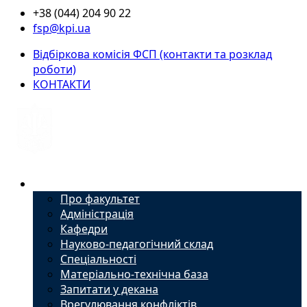
+38 (044) 204 90 22
fsp@kpi.ua
Відбіркова комісія ФСП (контакти та розклад
роботи)
КОНТАКТИ
Факультет
Про факультет
Адміністрація
Кафедри
Науково-педагогічний склад
Спеціальності
Матеріально-технічна база
Запитати у декана
Врегулювання конфліктів