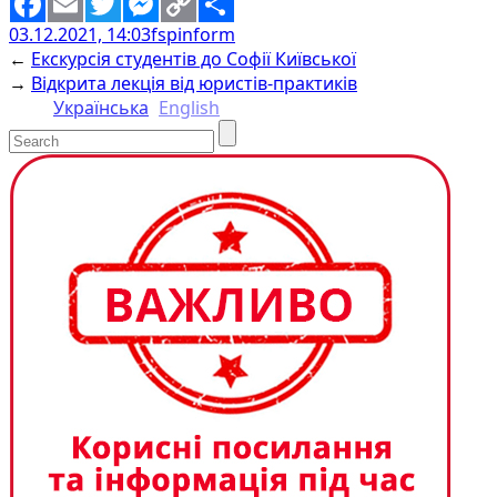
03.12.2021, 14:03
fspinform
Facebook
Email
Twitter
Messenger
Copy
Share
←
Екскурсія студентів до Софії Київської
Link
→
Відкрита лекція від юристів-практиків
Українська
English