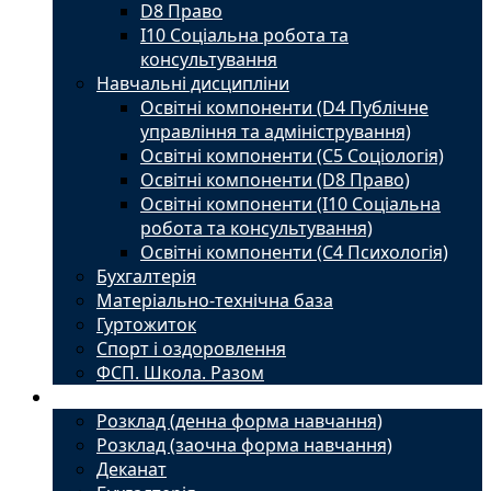
D8 Право
I10 Соціальна робота та
консультування
Навчальні дисципліни
Освітні компоненти (D4 Публічне
управління та адміністрування)
Освітні компоненти (С5 Соціологія)
Освітні компоненти (D8 Право)
Освітні компоненти (I10 Соціальна
робота та консультування)
Освітні компоненти (С4 Психологія)
Бухгалтерія
Матеріально-технічна база
Гуртожиток
Спорт і оздоровлення
ФСП. Школа. Разом
Студенту
Розклад (денна форма навчання)
Розклад (заочна форма навчання)
Деканат