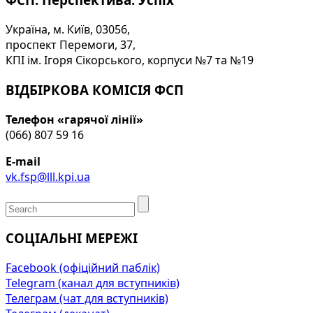
Україна, м. Київ, 03056,
проспект Перемоги, 37,
КПІ ім. Ігоря Сікорського, корпуси №7 та №19
ВІДБІРКОВА КОМІСІЯ ФСП
Телефон «гарячої лінії»
(066) 807 59 16
E-mail
vk.fsp@lll.kpi.ua
СОЦІАЛЬНІ МЕРЕЖІ
Facebook (офіційний паблік)
Telegram (канал для вступників)
Телеграм (чат для вступників)