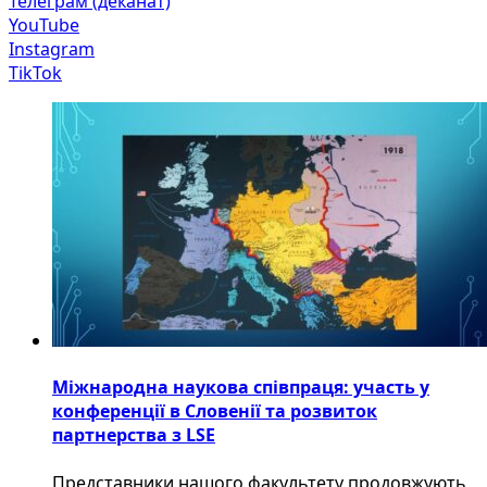
Телеграм (деканат)
YouTube
Instagram
TikTok
Міжнародна наукова співпраця: участь у
конференції в Словенії та розвиток
партнерства з LSE
​Представники нашого факультету продовжують