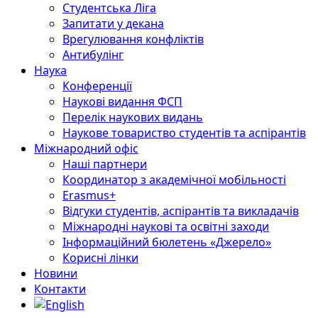
Студентська Ліга
Запитати у декана
Врегулювання конфліктів
Антибулінг
Наука
Конференції
Наукові видання ФСП
Перелік наукових видань
Наукове товариство студентів та аспірантів
Міжнародний офіс
Наші партнери
Координатор з академічної мобільності
Erasmus+
Відгуки студентів, аспірантів та викладачів
Міжнародні наукові та освітні заходи
Інформаційний бюлетень «Джерело»
Корисні лінки
Новини
Контакти