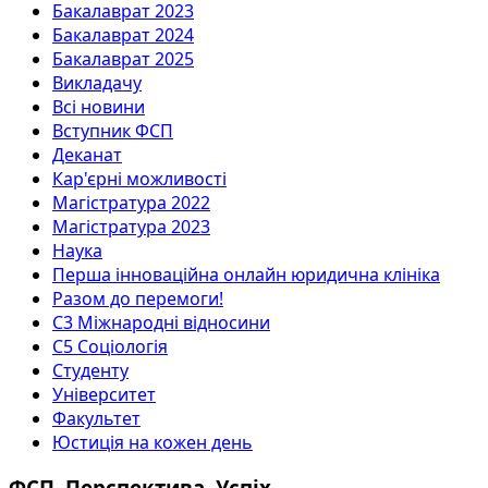
Бакалаврат 2023
Бакалаврат 2024
Бакалаврат 2025
Викладачу
Всі новини
Вступник ФСП
Деканат
Кар'єрні можливості
Магістратура 2022
Магістратура 2023
Наука
Перша інноваційна онлайн юридична клініка
Разом до перемоги!
С3 Міжнародні відносини
С5 Соціологія
Студенту
Університет
Факультет
Юстиція на кожен день
ФСП. Перспектива. Успіх