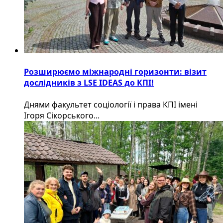
Розширюємо міжнародні горизонти: візит
дослідників з LSE IDEAS до КПІ!
Днями факультет соціології і права КПІ імені
Ігоря Сікорського...