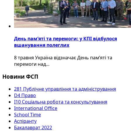
День пам’яті та перемоги: у КПІ відбулося
вшанування полеглих
8 травня Україна відзначає День пам’яті та
перемоги над...
Новини ФСП
281 Публічне управління та адміністрування
D4 Право
I10 Соціальна робота та консультування
International Office
School Time
Аспіранту
Бакалаврат 2022