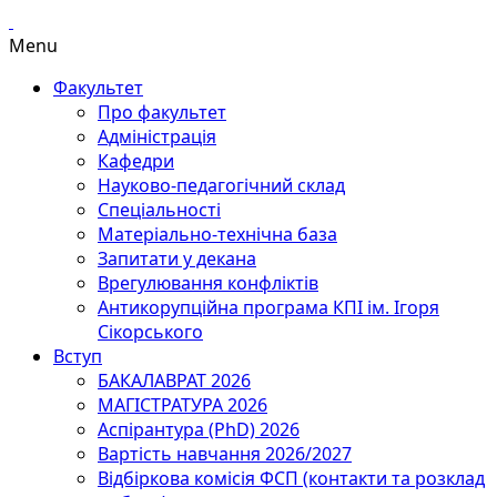
Menu
Факультет
Про факультет
Адміністрація
Кафедри
Науково-педагогічний склад
Спеціальності
Матеріально-технічна база
Запитати у декана
Врегулювання конфліктів
Антикорупційна програма КПІ ім. Ігоря
Сікорського
Вступ
БАКАЛАВРАТ 2026
МАГІСТРАТУРА 2026
Аспірантура (PhD) 2026
Вартість навчання 2026/2027
Відбіркова комісія ФСП (контакти та розклад