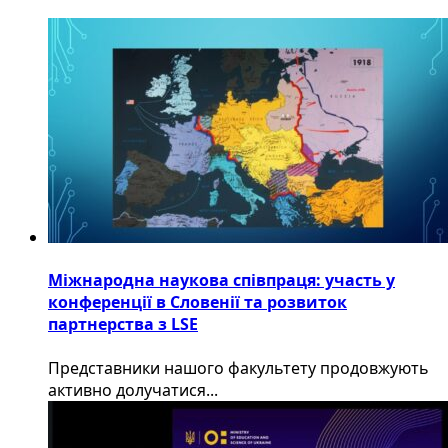
Міжнародна наукова співпраця: участь у
конференції в Словенії та розвиток
партнерства з LSE
​Представники нашого факультету продовжують
активно долучатися...