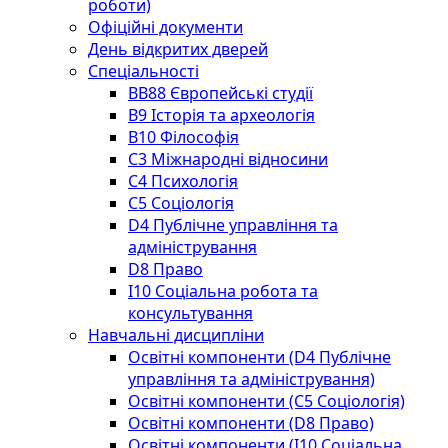
роботи)
Офіційні документи
День відкритих дверей
Спеціальності
BВ88 Європейські студії
B9 Історія та археологія
B10 Філософія
C3 Міжнародні відносини
C4 Психологія
С5 Соціологія
D4 Публічне управління та
адміністрування
D8 Право
I10 Соціальна робота та
консультування
Навчальні дисципліни
Освітні компоненти (D4 Публічне
управління та адміністрування)
Освітні компоненти (С5 Соціологія)
Освітні компоненти (D8 Право)
Освітні компоненти (I10 Соціальна