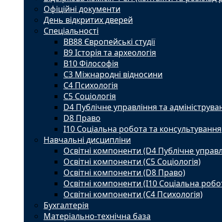
Офіційні документи
День відкритих дверей
Спеціальності
BВ88 Європейські студії
B9 Історія та археологія
B10 Філософія
C3 Міжнародні відносини
C4 Психологія
С5 Соціологія
D4 Публічне управління та адмініструва
D8 Право
I10 Соціальна робота та консультування
Навчальні дисципліни
Освітні компоненти (D4 Публічне управл
Освітні компоненти (С5 Соціологія)
Освітні компоненти (D8 Право)
Освітні компоненти (I10 Соціальна робо
Освітні компоненти (С4 Психологія)
Бухгалтерія
Матеріально-технічна база