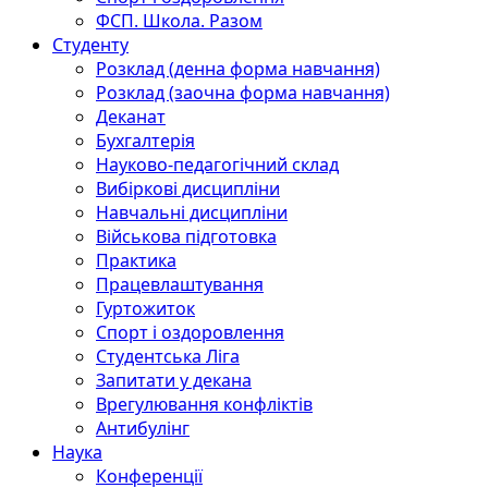
ФСП. Школа. Разом
Студенту
Розклад (денна форма навчання)
Розклад (заочна форма навчання)
Деканат
Бухгалтерія
Науково-педагогічний склад
Вибіркові дисципліни
Навчальні дисципліни
Військова підготовка
Практика
Працевлаштування
Гуртожиток
Спорт і оздоровлення
Студентська Ліга
Запитати у декана
Врегулювання конфліктів
Антибулінг
Наука
Конференції