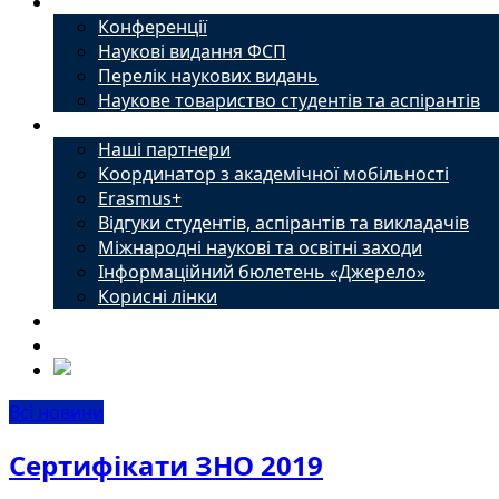
Наука
Конференції
Наукові видання ФСП
Перелік наукових видань
Наукове товариство студентів та аспірантів
Міжнародний офіс
Наші партнери
Координатор з академічної мобільності
Erasmus+
Відгуки студентів, аспірантів та викладачів
Міжнародні наукові та освітні заходи
Інформаційний бюлетень «Джерело»
Корисні лінки
Новини
Контакти
Всі новини
Сертифікати ЗНО 2019