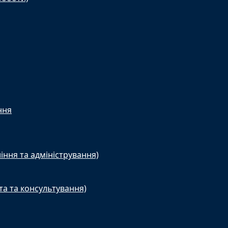
ння
іння та адміністрування)
та та консультування)