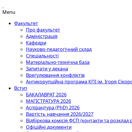
Menu
Факультет
Про факультет
Адміністрація
Кафедри
Науково-педагогічний склад
Спеціальності
Матеріально-технічна база
Запитати у декана
Врегулювання конфліктів
Антикорупційна програма КПІ ім. Ігоря Сікор
Вступ
БАКАЛАВРАТ 2026
МАГІСТРАТУРА 2026
Аспірантура (PhD) 2026
Вартість навчання 2026/2027
Відбіркова комісія ФСП (контакти та розклад 
Офіційні документи