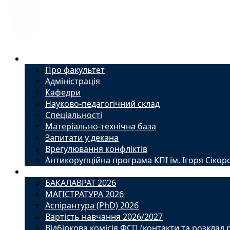
Факультет
Про факультет
Адміністрація
Кафедри
Науково-педагогічний склад
Спеціальності
Матеріально-технічна база
Запитати у декана
Врегулювання конфліктів
Антикорупційна програма КПІ ім. Ігоря Сікор
Вступ
БАКАЛАВРАТ 2026
МАГІСТРАТУРА 2026
Аспірантура (PhD) 2026
Вартість навчання 2026/2027
Відбіркова комісія ФСП (контакти та розклад 