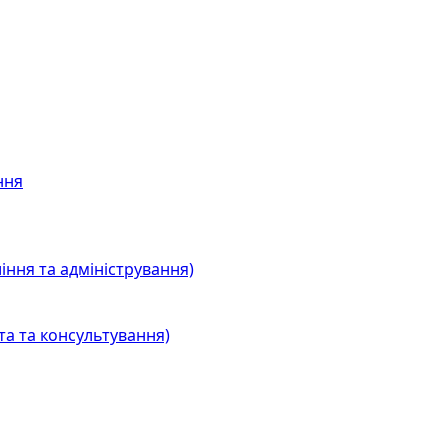
ння
іння та адміністрування)
та та консультування)