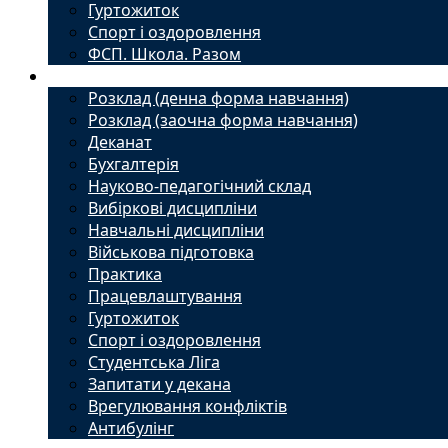
Гуртожиток
Спорт і оздоровлення
ФСП. Школа. Разом
Студенту
Розклад (денна форма навчання)
Розклад (заочна форма навчання)
Деканат
Бухгалтерія
Науково-педагогічний склад
Вибіркові дисципліни
Навчальні дисципліни
Військова підготовка
Практика
Працевлаштування
Гуртожиток
Спорт і оздоровлення
Студентська Ліга
Запитати у декана
Врегулювання конфліктів
Антибулінг