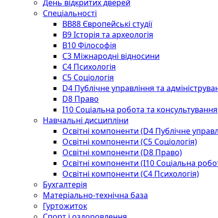
День відкритих дверей
Спеціальності
BВ88 Європейські студії
B9 Історія та археологія
B10 Філософія
C3 Міжнародні відносини
C4 Психологія
С5 Соціологія
D4 Публічне управління та адмініструва
D8 Право
I10 Соціальна робота та консультування
Навчальні дисципліни
Освітні компоненти (D4 Публічне управл
Освітні компоненти (С5 Соціологія)
Освітні компоненти (D8 Право)
Освітні компоненти (I10 Соціальна робо
Освітні компоненти (С4 Психологія)
Бухгалтерія
Матеріально-технічна база
Гуртожиток
Спорт і оздоровлення