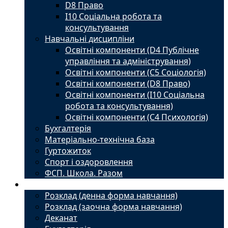
D8 Право
I10 Соціальна робота та
консультування
Навчальні дисципліни
Освітні компоненти (D4 Публічне
управління та адміністрування)
Освітні компоненти (С5 Соціологія)
Освітні компоненти (D8 Право)
Освітні компоненти (I10 Соціальна
робота та консультування)
Освітні компоненти (С4 Психологія)
Бухгалтерія
Матеріально-технічна база
Гуртожиток
Спорт і оздоровлення
ФСП. Школа. Разом
Студенту
Розклад (денна форма навчання)
Розклад (заочна форма навчання)
Деканат