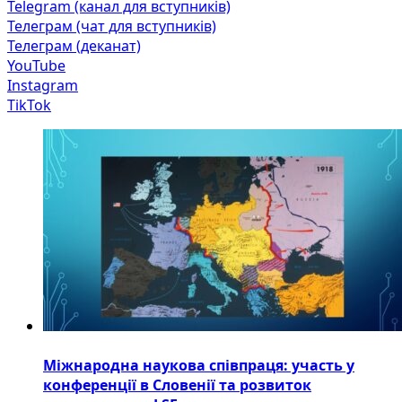
Telegram (канал для вступників)
Телеграм (чат для вступників)
Телеграм (деканат)
YouTube
Instagram
TikTok
Міжнародна наукова співпраця: участь у
конференції в Словенії та розвиток