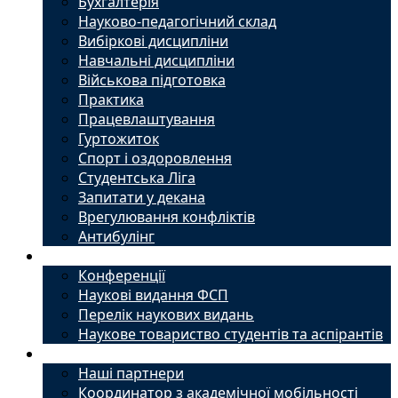
Бухгалтерія
Науково-педагогічний склад
Вибіркові дисципліни
Навчальні дисципліни
Військова підготовка
Практика
Працевлаштування
Гуртожиток
Спорт і оздоровлення
Студентська Ліга
Запитати у декана
Врегулювання конфліктів
Антибулінг
Наука
Конференції
Наукові видання ФСП
Перелік наукових видань
Наукове товариство студентів та аспірантів
Міжнародний офіс
Наші партнери
Координатор з академічної мобільності