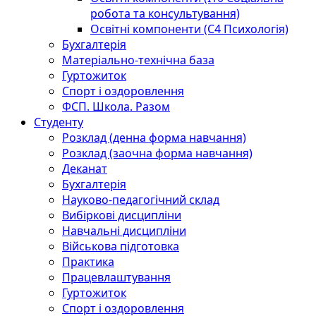
робота та консультування)
Освітні компоненти (С4 Психологія)
Бухгалтерія
Матеріально-технічна база
Гуртожиток
Спорт і оздоровлення
ФСП. Школа. Разом
Студенту
Розклад (денна форма навчання)
Розклад (заочна форма навчання)
Деканат
Бухгалтерія
Науково-педагогічний склад
Вибіркові дисципліни
Навчальні дисципліни
Військова підготовка
Практика
Працевлаштування
Гуртожиток
Спорт і оздоровлення