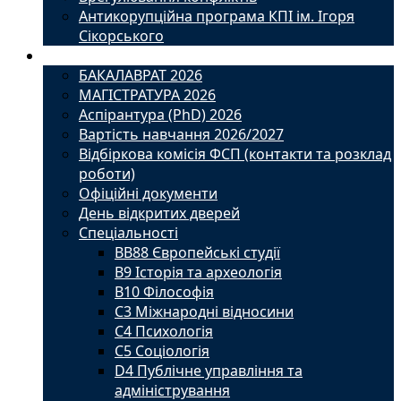
Антикорупційна програма КПІ ім. Ігоря
Сікорського
Вступ
БАКАЛАВРАТ 2026
МАГІСТРАТУРА 2026
Аспірантура (PhD) 2026
Вартість навчання 2026/2027
Відбіркова комісія ФСП (контакти та розклад
роботи)
Офіційні документи
День відкритих дверей
Спеціальності
BВ88 Європейські студії
B9 Історія та археологія
B10 Філософія
C3 Міжнародні відносини
C4 Психологія
С5 Соціологія
D4 Публічне управління та
адміністрування