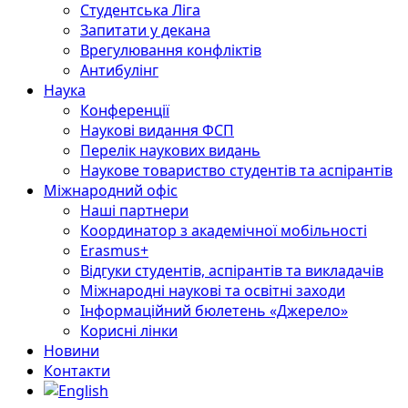
Студентська Ліга
Запитати у декана
Врегулювання конфліктів
Антибулінг
Наука
Конференції
Наукові видання ФСП
Перелік наукових видань
Наукове товариство студентів та аспірантів
Міжнародний офіс
Наші партнери
Координатор з академічної мобільності
Erasmus+
Відгуки студентів, аспірантів та викладачів
Міжнародні наукові та освітні заходи
Інформаційний бюлетень «Джерело»
Корисні лінки
Новини
Контакти