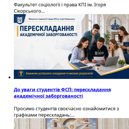
Факультет соціології і права КПІ ім. Ігоря
Сікорського...
До уваги студентів ФСП: перескладання
академічної заборгованості
Просимо студентів своєчасно ознайомитися з
графіками перескладань:...