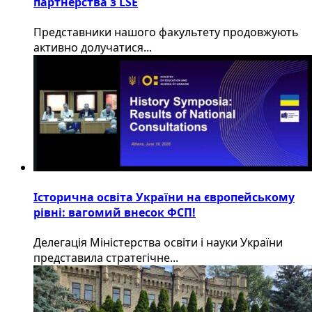
партнерства з LSE
​Представники нашого факультету продовжують
активно долучатися...
Історична освіта України на європейському
рівні: вагомий внесок ФСП!
Делегація Міністерства освіти і науки України
представила стратегічне...