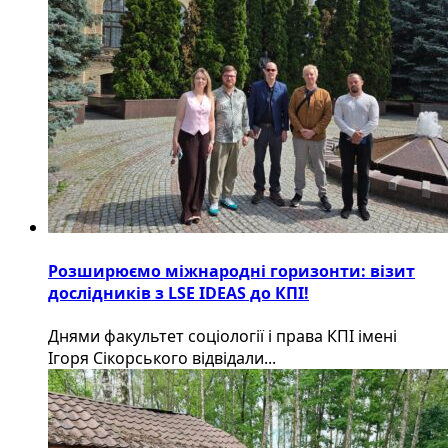
Розширюємо міжнародні горизонти: візит
дослідників з LSE IDEAS до КПІ!
Днями факультет соціології і права КПІ імені
Ігоря Сікорського відвідали...