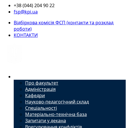
+38 (044) 204 90 22
fsp@kpi.ua
Відбіркова комісія ФСП (контакти та розклад
роботи)
КОНТАКТИ
Факультет
Про факультет
Адміністрація
Кафедри
Науково-педагогічний склад
Спеціальності
Матеріально-технічна база
Запитати у декана
Врегулювання конфліктів