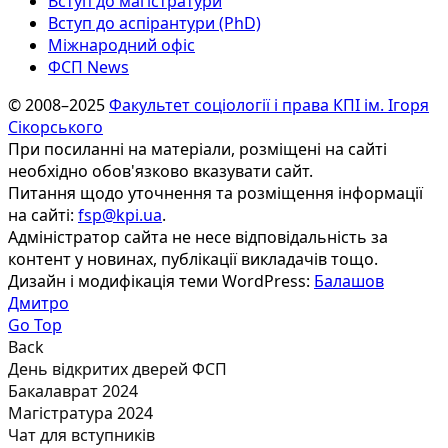
Вступ до магістратури
Вступ до аспірантури (PhD)
Міжнародний офіс
ФСП News
© 2008–2025
Факультет соціології і права КПІ ім. Ігоря
Сікорського
При посиланні на матеріали, розміщені на сайті
необхідно обов'язково вказувати сайт.
Питання щодо уточнення та розміщення інформації
на сайті:
fsp@kpi.ua
.
Адміністратор сайта не несе відповідальність за
контент у новинах, публікації викладачів тощо.
Дизайн і модифікація теми WordPress:
Балашов
Дмитро
Go Top
Back
День відкритих дверей ФСП
Бакалаврат 2024
Магістратура 2024
Чат для вступників