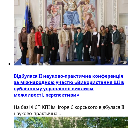
Відбулася ІІ науково-практична конференція
за міжнародною участю «Використання ШІ в
публічному управлінні: виклики,
можливості, перспективи»
На базі ФСП КПІ ім. Ігоря Сікорського відбулася ІІ
науково-практична...