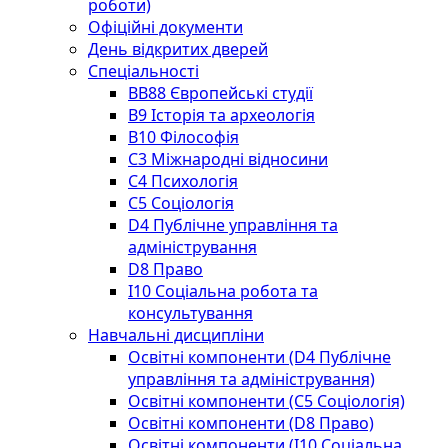
роботи)
Офіційні документи
День відкритих дверей
Спеціальності
BВ88 Європейські студії
B9 Історія та археологія
B10 Філософія
C3 Міжнародні відносини
C4 Психологія
С5 Соціологія
D4 Публічне управління та
адміністрування
D8 Право
I10 Соціальна робота та
консультування
Навчальні дисципліни
Освітні компоненти (D4 Публічне
управління та адміністрування)
Освітні компоненти (С5 Соціологія)
Освітні компоненти (D8 Право)
Освітні компоненти (I10 Соціальна