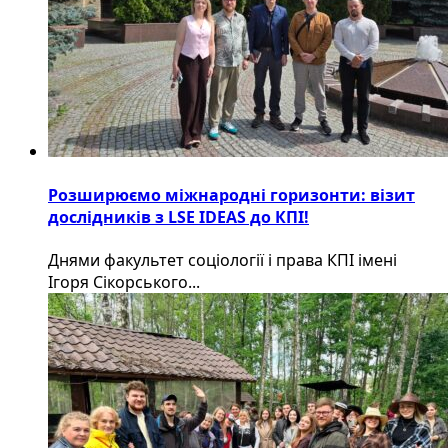
Розширюємо міжнародні горизонти: візит
дослідників з LSE IDEAS до КПІ!
Днями факультет соціології і права КПІ імені
Ігоря Сікорського...