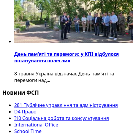
День пам’яті та перемоги: у КПІ відбулося
вшанування полеглих
8 травня Україна відзначає День пам’яті та
перемоги над...
Новини ФСП
281 Публічне управління та адміністрування
D4 Право
I10 Соціальна робота та консультування
International Office
School Time