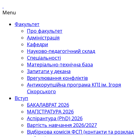
Menu
Факультет
Про факультет
Адміністрація
Кафедри
Науково-педагогічний склад
Спеціальності
Матеріально-технічна база
Запитати у декана
Врегулювання конфліктів
Антикорупційна програма КПІ ім. Ігоря
Сікорського
Вступ
БАКАЛАВРАТ 2026
МАГІСТРАТУРА 2026
Аспірантура (PhD) 2026
Вартість навчання 2026/2027
Відбіркова комісія ФСП (контакти та розклад