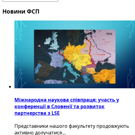
Новини ФСП
Міжнародна наукова співпраця: участь у
конференції в Словенії та розвиток
партнерства з LSE
​Представники нашого факультету продовжують
активно долучатися...