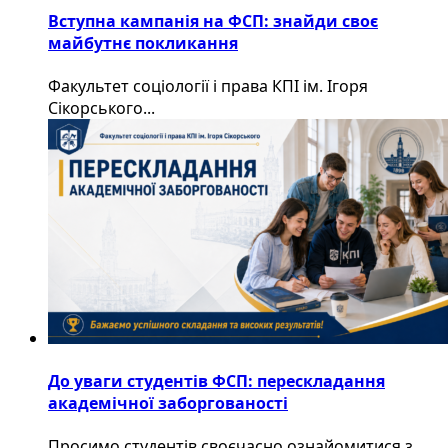
Вступна кампанія на ФСП: знайди своє
майбутнє покликання
Факультет соціології і права КПІ ім. Ігоря
Сікорського...
До уваги студентів ФСП: перескладання
академічної заборгованості
Просимо студентів своєчасно ознайомитися з