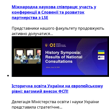
Міжнародна наукова співпраця: участь у
конференції в Словенії та розвиток
партнерства з LSE
​Представники нашого факультету продовжують
активно долучатися...
Історична освіта України на європейському
рівні: вагомий внесок ФСП!
Делегація Міністерства освіти і науки України
представила стратегічне...