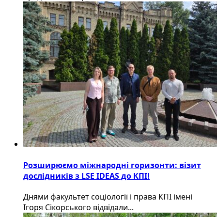
Розширюємо міжнародні горизонти: візит
дослідників з LSE IDEAS до КПІ!
Днями факультет соціології і права КПІ імені
Ігоря Сікорського відвідали...