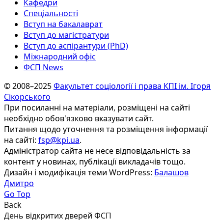
Кафедри
Спеціальності
Вступ на бакалаврат
Вступ до магістратури
Вступ до аспірантури (PhD)
Міжнародний офіс
ФСП News
© 2008–2025
Факультет соціології і права КПІ ім. Ігоря
Сікорського
При посиланні на матеріали, розміщені на сайті
необхідно обов'язково вказувати сайт.
Питання щодо уточнення та розміщення інформації
на сайті:
fsp@kpi.ua
.
Адміністратор сайта не несе відповідальність за
контент у новинах, публікації викладачів тощо.
Дизайн і модифікація теми WordPress:
Балашов
Дмитро
Go Top
Back
День відкритих дверей ФСП