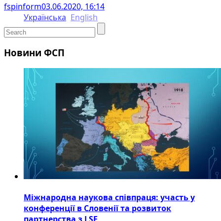
fspinform
03.06.2020, 16:14
Українська
English
Новини ФСП
Міжнародна наукова співпраця: участь у
конференції в Словенії та розвиток
партнерства з LSE