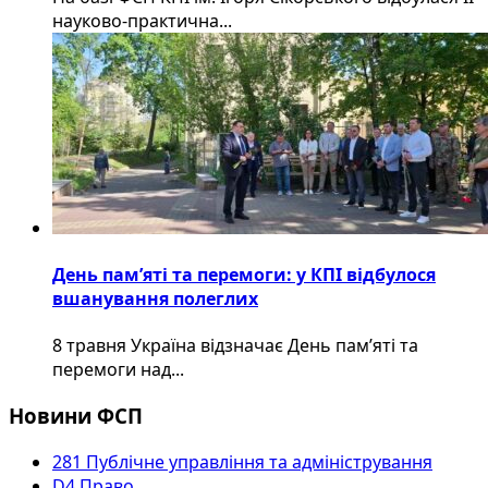
науково-практична...
День пам’яті та перемоги: у КПІ відбулося
вшанування полеглих
8 травня Україна відзначає День пам’яті та
перемоги над...
Новини ФСП
281 Публічне управління та адміністрування
D4 Право