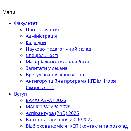
Menu
Факультет
Про факультет
Адміністрація
Кафедри
Науково-педагогічний склад
Спеціальності
Матеріально-технічна база
Запитати у декана
Врегулювання конфліктів
Антикорупційна програма КПІ ім. Ігоря
Сікорського
Вступ
БАКАЛАВРАТ 2026
МАГІСТРАТУРА 2026
Аспірантура (PhD) 2026
Вартість навчання 2026/2027
Відбіркова комісія ФСП (контакти та розклад