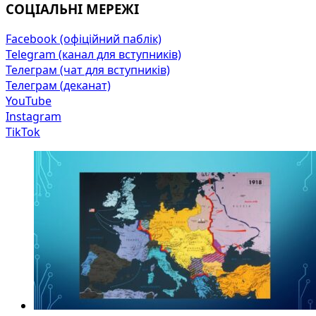
СОЦІАЛЬНІ МЕРЕЖІ
Facebook (офіційний паблік)
Telegram (канал для вступників)
Телеграм (чат для вступників)
Телеграм (деканат)
YouTube
Instagram
TikTok