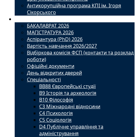
Антикорупційна програма КПІ ім. Ігоря
Сікорського
Вступ
БАКАЛАВРАТ 2026
МАГІСТРАТУРА 2026
Аспірантура (PhD) 2026
Вартість навчання 2026/2027
Відбіркова комісія ФСП (контакти та розклад
роботи)
Офіційні документи
День відкритих дверей
Спеціальності
BВ88 Європейські студії
B9 Історія та археологія
B10 Філософія
C3 Міжнародні відносини
C4 Психологія
С5 Соціологія
D4 Публічне управління та
адміністрування