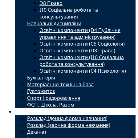
D8 Право
I10 Соціальна робота та
консультування
Навчальні дисципліни
Освітні компоненти (D4 Публічне
управління та адміністрування)
Освітні компоненти (С5 Соціологія)
Освітні компоненти (D8 Право)
Освітні компоненти (I10 Соціальна
робота та консультування)
Освітні компоненти (С4 Психологія)
Бухгалтерія
Матеріально-технічна база
Гуртожиток
Спорт і оздоровлення
ФСП. Школа. Разом
Студенту
Розклад (денна форма навчання)
Розклад (заочна форма навчання)
Деканат