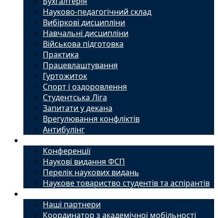
Бухгалтерія
Науково-педагогічний склад
Вибіркові дисципліни
Навчальні дисципліни
Військова підготовка
Практика
Працевлаштування
Гуртожиток
Спорт і оздоровлення
Студентська Ліга
Запитати у декана
Врегулювання конфліктів
Антибулінг
Наука
Конференції
Наукові видання ФСП
Перелік наукових видань
Наукове товариство студентів та аспірантів
Міжнародний офіс
Наші партнери
Координатор з академічної мобільності