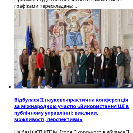
графіками перескладань:...
Відбулася ІІ науково-практична конференція
за міжнародною участю «Використання ШІ в
публічному управлінні: виклики,
можливості, перспективи»
На базі ФСП КПІ ім. Ігоря Сікорського відбулася ІІ