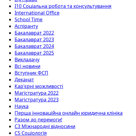
I10 Соціальна робота та консультування
International Office
School Time
Аспіранту
Бакалаврат 2022
Бакалаврат 2023
Бакалаврат 2024
Бакалаврат 2025
Викладачу
Всі новини
Вступник ФСП
Деканат
Кар'єрні можливості
Магістратура 2022
Магістратура 2023
Наука
Перша інноваційна онлайн юридична клініка
Разом до перемоги!
С3 Міжнародні відносини
С5 Соціологія