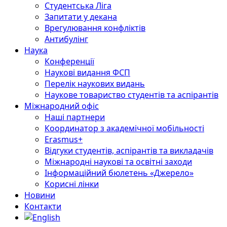
Студентська Ліга
Запитати у декана
Врегулювання конфліктів
Антибулінг
Наука
Конференції
Наукові видання ФСП
Перелік наукових видань
Наукове товариство студентів та аспірантів
Міжнародний офіс
Наші партнери
Координатор з академічної мобільності
Erasmus+
Відгуки студентів, аспірантів та викладачів
Міжнародні наукові та освітні заходи
Інформаційний бюлетень «Джерело»
Корисні лінки
Новини
Контакти