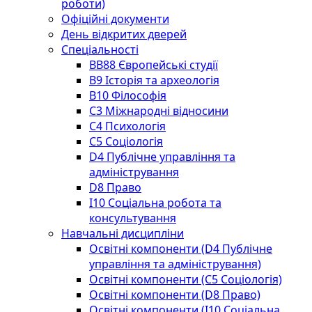
роботи)
Офіційні документи
День відкритих дверей
Спеціальності
BВ88 Європейські студії
B9 Історія та археологія
B10 Філософія
C3 Міжнародні відносини
C4 Психологія
С5 Соціологія
D4 Публічне управління та
адміністрування
D8 Право
I10 Соціальна робота та
консультування
Навчальні дисципліни
Освітні компоненти (D4 Публічне
управління та адміністрування)
Освітні компоненти (С5 Соціологія)
Освітні компоненти (D8 Право)
Освітні компоненти (I10 Соціальна