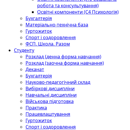
робота та консультування)
Освітні компоненти (С4 Психологія)
Бухгалтерія
Матеріально-технічна база
Гуртожиток
Спорт і оздоровлення
ФСП. Школа. Разом
Студенту
Розклад (денна форма навчання)
Розклад (заочна форма навчання)
Деканат
Бухгалтерія
Науково-педагогічний склад
Вибіркові дисципліни
Навчальні дисципліни
Військова підготовка
Практика
Працевлаштування
Гуртожиток
Спорт і оздоровлення