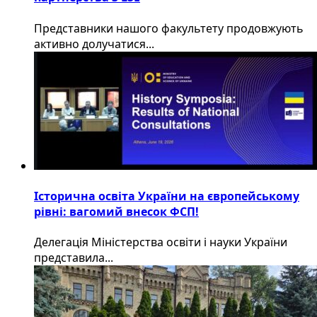
​Представники нашого факультету продовжують
активно долучатися...
Історична освіта України на європейському
рівні: вагомий внесок ФСП!
Делегація Міністерства освіти і науки України
представила...