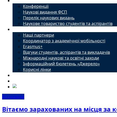
Наука
Конференції
Наукові видання ФСП
Перелік наукових видань
Наукове товариство студентів та аспірантів
Міжнародний офіс
Наші партнери
Координатор з академічної мобільності
Erasmus+
Відгуки студентів, аспірантів та викладачів
Міжнародні наукові та освітні заходи
Інформаційний бюлетень «Джерело»
Корисні лінки
Новини
Контакти
Всі новини
Вітаємо зарахованих на місця за 