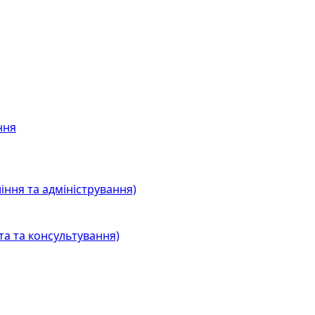
ння
іння та адміністрування)
та та консультування)