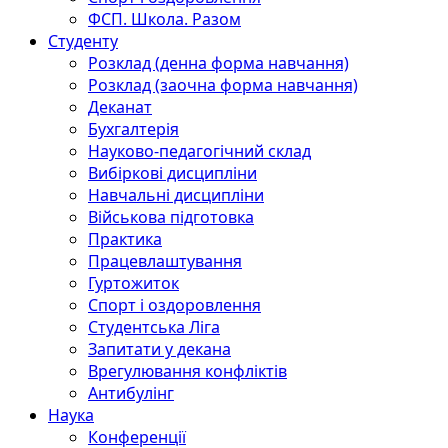
ФСП. Школа. Разом
Студенту
Розклад (денна форма навчання)
Розклад (заочна форма навчання)
Деканат
Бухгалтерія
Науково-педагогічний склад
Вибіркові дисципліни
Навчальні дисципліни
Військова підготовка
Практика
Працевлаштування
Гуртожиток
Спорт і оздоровлення
Студентська Ліга
Запитати у декана
Врегулювання конфліктів
Антибулінг
Наука
Конференції