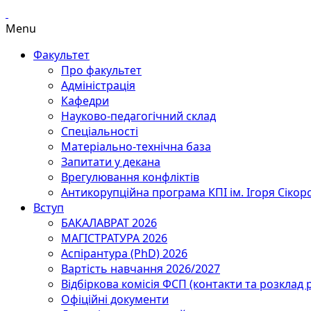
Menu
Факультет
Про факультет
Адміністрація
Кафедри
Науково-педагогічний склад
Спеціальності
Матеріально-технічна база
Запитати у декана
Врегулювання конфліктів
Антикорупційна програма КПІ ім. Ігоря Сікор
Вступ
БАКАЛАВРАТ 2026
МАГІСТРАТУРА 2026
Аспірантура (PhD) 2026
Вартість навчання 2026/2027
Відбіркова комісія ФСП (контакти та розклад 
Офіційні документи