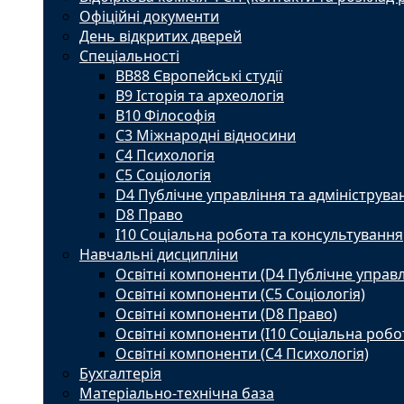
Офіційні документи
День відкритих дверей
Спеціальності
BВ88 Європейські студії
B9 Історія та археологія
B10 Філософія
C3 Міжнародні відносини
C4 Психологія
С5 Соціологія
D4 Публічне управління та адмініструва
D8 Право
I10 Соціальна робота та консультування
Навчальні дисципліни
Освітні компоненти (D4 Публічне управл
Освітні компоненти (С5 Соціологія)
Освітні компоненти (D8 Право)
Освітні компоненти (I10 Соціальна робо
Освітні компоненти (С4 Психологія)
Бухгалтерія
Матеріально-технічна база