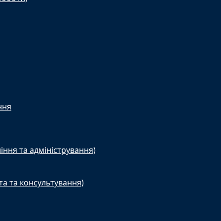
ння
іння та адміністрування)
та та консультування)