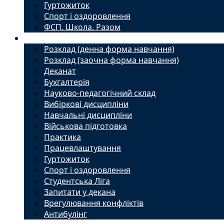
Гуртожиток
Спорт і оздоровлення
ФСП. Школа. Разом
Студенту
Розклад (денна форма навчання)
Розклад (заочна форма навчання)
Деканат
Бухгалтерія
Науково-педагогічний склад
Вибіркові дисципліни
Навчальні дисципліни
Військова підготовка
Практика
Працевлаштування
Гуртожиток
Спорт і оздоровлення
Студентська Ліга
Запитати у декана
Врегулювання конфліктів
Антибулінг