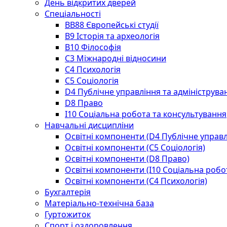
День відкритих дверей
Спеціальності
BВ88 Європейські студії
B9 Історія та археологія
B10 Філософія
C3 Міжнародні відносини
C4 Психологія
С5 Соціологія
D4 Публічне управління та адмініструва
D8 Право
I10 Соціальна робота та консультування
Навчальні дисципліни
Освітні компоненти (D4 Публічне управл
Освітні компоненти (С5 Соціологія)
Освітні компоненти (D8 Право)
Освітні компоненти (I10 Соціальна робо
Освітні компоненти (С4 Психологія)
Бухгалтерія
Матеріально-технічна база
Гуртожиток
Спорт і оздоровлення