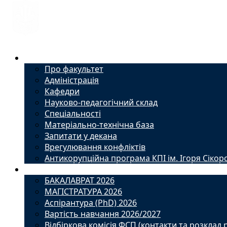
Факультет
Про факультет
Адміністрація
Кафедри
Науково-педагогічний склад
Спеціальності
Матеріально-технічна база
Запитати у декана
Врегулювання конфліктів
Антикорупційна програма КПІ ім. Ігоря Сікор
Вступ
БАКАЛАВРАТ 2026
МАГІСТРАТУРА 2026
Аспірантура (PhD) 2026
Вартість навчання 2026/2027
Відбіркова комісія ФСП (контакти та розклад 