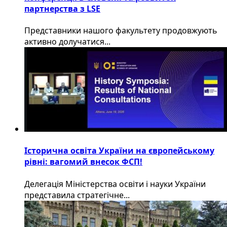
партнерства з LSE
​Представники нашого факультету продовжують
активно долучатися...
Історична освіта України на європейському
рівні: вагомий внесок ФСП!
Делегація Міністерства освіти і науки України
представила стратегічне...