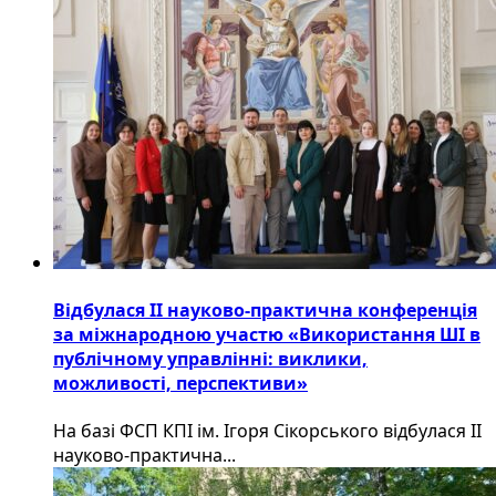
Відбулася ІІ науково-практична конференція
за міжнародною участю «Використання ШІ в
публічному управлінні: виклики,
можливості, перспективи»
На базі ФСП КПІ ім. Ігоря Сікорського відбулася ІІ
науково-практична...