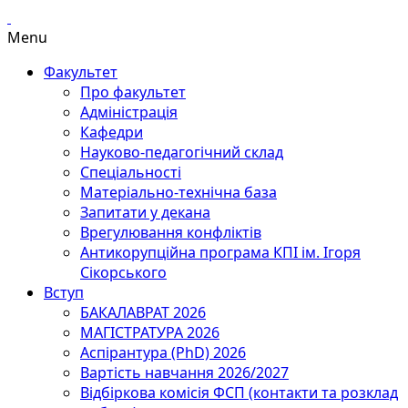
Menu
Факультет
Про факультет
Адміністрація
Кафедри
Науково-педагогічний склад
Спеціальності
Матеріально-технічна база
Запитати у декана
Врегулювання конфліктів
Антикорупційна програма КПІ ім. Ігоря
Сікорського
Вступ
БАКАЛАВРАТ 2026
МАГІСТРАТУРА 2026
Аспірантура (PhD) 2026
Вартість навчання 2026/2027
Відбіркова комісія ФСП (контакти та розклад