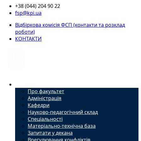
+38 (044) 204 90 22
fsp@kpi.ua
Відбіркова комісія ФСП (контакти та розклад
роботи)
КОНТАКТИ
Факультет
Про факультет
Адміністрація
Кафедри
Науково-педагогічний склад
Спеціальності
Матеріально-технічна база
Запитати у декана
Врегулювання конфліктів