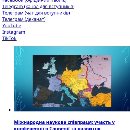
Telegram (канал для вступників)
Телеграм (чат для вступників)
Телеграм (деканат)
YouTube
Instagram
TikTok
Міжнародна наукова співпраця: участь у
конференції в Словенії та розвиток