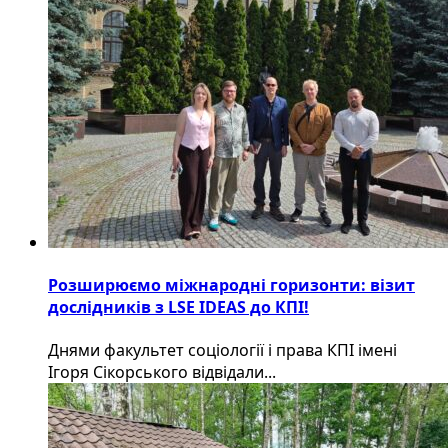
Розширюємо міжнародні горизонти: візит
дослідників з LSE IDEAS до КПІ!
Днями факультет соціології і права КПІ імені
Ігоря Сікорського відвідали...