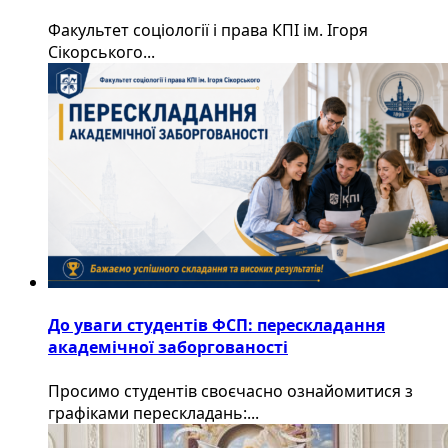
Факультет соціології і права КПІ ім. Ігоря
Сікорського...
До уваги студентів ФСП: перескладання
академічної заборгованості
Просимо студентів своєчасно ознайомитися з
графіками перескладань:...