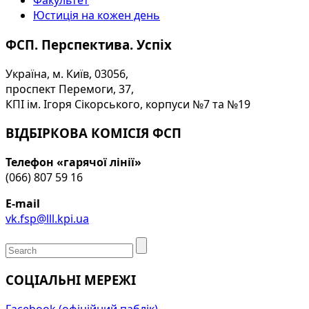
Факультет
Юстиція на кожен день
ФСП. Перспектива. Успіх
Україна, м. Київ, 03056,
проспект Перемоги, 37,
КПІ ім. Ігоря Сікорського, корпуси №7 та №19
ВІДБІРКОВА КОМІСІЯ ФСП
Телефон «гарячої лінії»
(066) 807 59 16
E-mail
vk.fsp@lll.kpi.ua
СОЦІАЛЬНІ МЕРЕЖІ
Facebook (офіційний паблік)