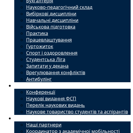
Бухгалтерія
Науково-педагогічний склад
Вибіркові дисципліни
Навчальні дисципліни
Військова підготовка
Практика
Працевлаштування
Гуртожиток
Спорт і оздоровлення
Студентська Ліга
Запитати у декана
Врегулювання конфліктів
Антибулінг
Наука
Конференції
Наукові видання ФСП
Перелік наукових видань
Наукове товариство студентів та аспірантів
Міжнародний офіс
Наші партнери
Координатор з академічної мобільності