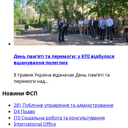
День пам’яті та перемоги: у КПІ відбулося
вшанування полеглих
8 травня Україна відзначає День пам’яті та
перемоги над...
Новини ФСП
281 Публічне управління та адміністрування
D4 Право
I10 Соціальна робота та консультування
International Office