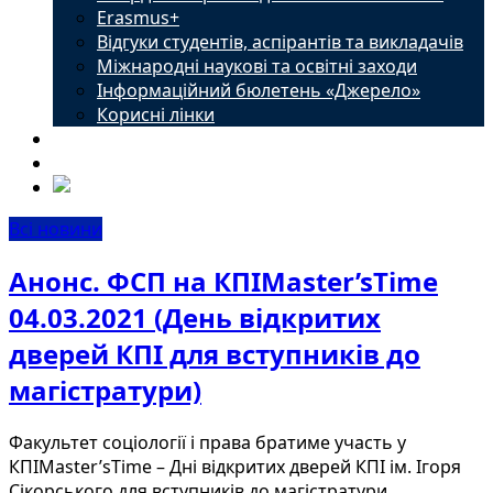
Erasmus+
Відгуки студентів, аспірантів та викладачів
Міжнародні наукові та освітні заходи
Інформаційний бюлетень «Джерело»
Корисні лінки
Новини
Контакти
Всі новини
Анонс. ФСП на КПІMaster’sTime
04.03.2021 (День відкритих
дверей КПІ для вступників до
магістратури)
Факультет соціології і права братиме участь у
КПІMaster’sTime – Дні відкритих дверей КПІ ім. Ігоря
Сікорського для вступників до магістратури....