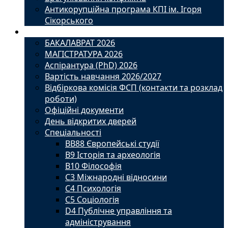
Антикорупційна програма КПІ ім. Ігоря
Сікорського
Вступ
БАКАЛАВРАТ 2026
МАГІСТРАТУРА 2026
Аспірантура (PhD) 2026
Вартість навчання 2026/2027
Відбіркова комісія ФСП (контакти та розклад
роботи)
Офіційні документи
День відкритих дверей
Спеціальності
BВ88 Європейські студії
B9 Історія та археологія
B10 Філософія
C3 Міжнародні відносини
C4 Психологія
С5 Соціологія
D4 Публічне управління та
адміністрування