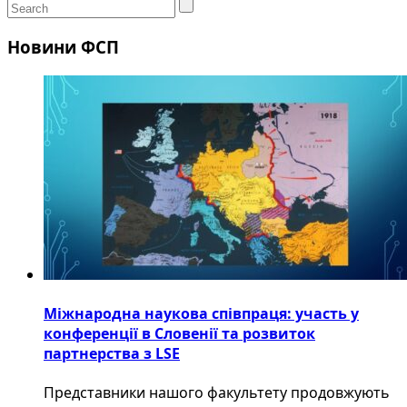
Новини ФСП
Міжнародна наукова співпраця: участь у
конференції в Словенії та розвиток
партнерства з LSE
​Представники нашого факультету продовжують