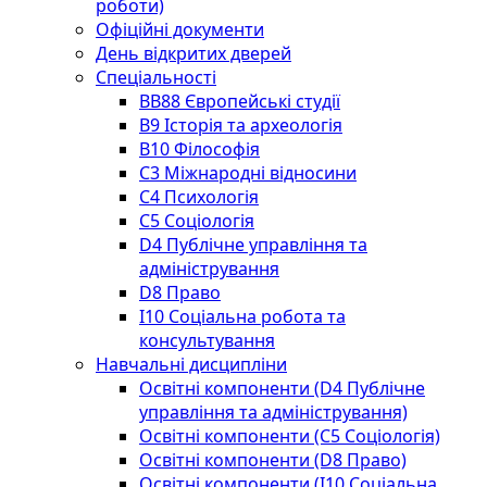
роботи)
Офіційні документи
День відкритих дверей
Спеціальності
BВ88 Європейські студії
B9 Історія та археологія
B10 Філософія
C3 Міжнародні відносини
C4 Психологія
С5 Соціологія
D4 Публічне управління та
адміністрування
D8 Право
I10 Соціальна робота та
консультування
Навчальні дисципліни
Освітні компоненти (D4 Публічне
управління та адміністрування)
Освітні компоненти (С5 Соціологія)
Освітні компоненти (D8 Право)
Освітні компоненти (I10 Соціальна