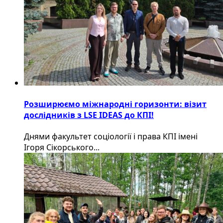
Розширюємо міжнародні горизонти: візит
дослідників з LSE IDEAS до КПІ!
Днями факультет соціології і права КПІ імені
Ігоря Сікорського...