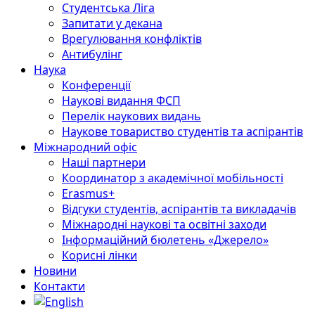
Студентська Ліга
Запитати у декана
Врегулювання конфліктів
Антибулінг
Наука
Конференції
Наукові видання ФСП
Перелік наукових видань
Наукове товариство студентів та аспірантів
Міжнародний офіс
Наші партнери
Координатор з академічної мобільності
Erasmus+
Відгуки студентів, аспірантів та викладачів
Міжнародні наукові та освітні заходи
Інформаційний бюлетень «Джерело»
Корисні лінки
Новини
Контакти