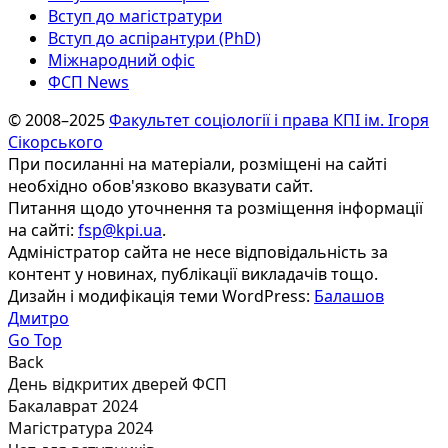
Вступ до магістратури
Вступ до аспірантури (PhD)
Міжнародний офіс
ФСП News
© 2008–2025
Факультет соціології і права КПІ ім. Ігоря
Сікорського
При посиланні на матеріали, розміщені на сайті
необхідно обов'язково вказувати сайт.
Питання щодо уточнення та розміщення інформації
на сайті:
fsp@kpi.ua
.
Адміністратор сайта не несе відповідальність за
контент у новинах, публікації викладачів тощо.
Дизайн і модифікація теми WordPress:
Балашов
Дмитро
Go Top
Back
День відкритих дверей ФСП
Бакалаврат 2024
Магістратура 2024