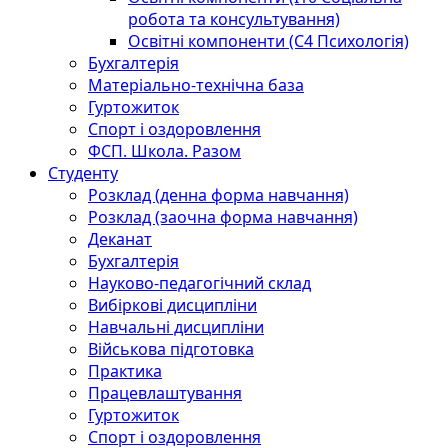
робота та консультування)
Освітні компоненти (С4 Психологія)
Бухгалтерія
Матеріально-технічна база
Гуртожиток
Спорт і оздоровлення
ФСП. Школа. Разом
Студенту
Розклад (денна форма навчання)
Розклад (заочна форма навчання)
Деканат
Бухгалтерія
Науково-педагогічний склад
Вибіркові дисципліни
Навчальні дисципліни
Військова підготовка
Практика
Працевлаштування
Гуртожиток
Спорт і оздоровлення