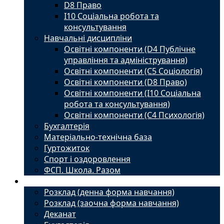
D8 Право
I10 Соціальна робота та
консультування
Навчальні дисципліни
Освітні компоненти (D4 Публічне
управління та адміністрування)
Освітні компоненти (С5 Соціологія)
Освітні компоненти (D8 Право)
Освітні компоненти (I10 Соціальна
робота та консультування)
Освітні компоненти (С4 Психологія)
Бухгалтерія
Матеріально-технічна база
Гуртожиток
Спорт і оздоровлення
ФСП. Школа. Разом
Студенту
Розклад (денна форма навчання)
Розклад (заочна форма навчання)
Деканат