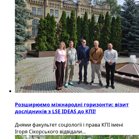
Розширюємо міжнародні горизонти: візит
дослідників з LSE IDEAS до КПІ!
Днями факультет соціології і права КПІ імені
Ігоря Сікорського відвідали...