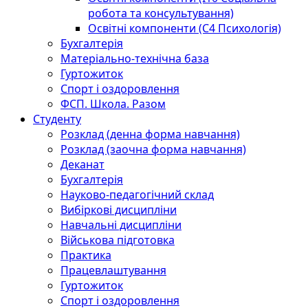
робота та консультування)
Освітні компоненти (С4 Психологія)
Бухгалтерія
Матеріально-технічна база
Гуртожиток
Спорт і оздоровлення
ФСП. Школа. Разом
Студенту
Розклад (денна форма навчання)
Розклад (заочна форма навчання)
Деканат
Бухгалтерія
Науково-педагогічний склад
Вибіркові дисципліни
Навчальні дисципліни
Військова підготовка
Практика
Працевлаштування
Гуртожиток
Спорт і оздоровлення