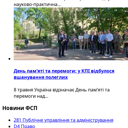
науково-практична...
День пам’яті та перемоги: у КПІ відбулося
вшанування полеглих
8 травня Україна відзначає День пам’яті та
перемоги над...
Новини ФСП
281 Публічне управління та адміністрування
D4 Право