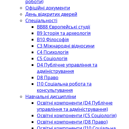
роботи)
Офіційні документи
День відкритих дверей
Спеціальності
BВ88 Європейські студії
B9 Історія та археологія
B10 Філософія
C3 Міжнародні відносини
C4 Психологія
С5 Соціологія
D4 Публічне управління та
адміністрування
D8 Право
I10 Соціальна робота та
консультування
Навчальні дисципліни
Освітні компоненти (D4 Публічне
управління та адміністрування)
Освітні компоненти (С5 Соціологія)
Освітні компоненти (D8 Право)
Освітні компоненти (I10 Соціальна