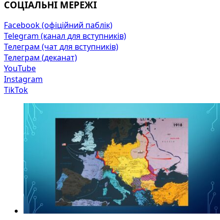
СОЦІАЛЬНІ МЕРЕЖІ
Facebook (офіційний паблік)
Telegram (канал для вступників)
Телеграм (чат для вступників)
Телеграм (деканат)
YouTube
Instagram
TikTok