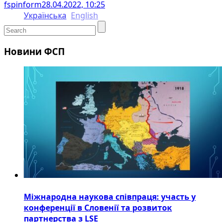
fspinform
28.04.2022, 10:25
Українська
English
Новини ФСП
Міжнародна наукова співпраця: участь у
конференції в Словенії та розвиток
партнерства з LSE