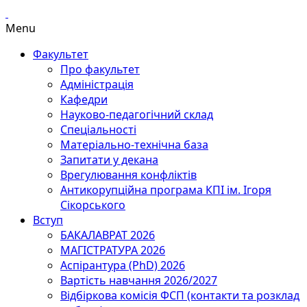
Menu
Факультет
Про факультет
Адміністрація
Кафедри
Науково-педагогічний склад
Спеціальності
Матеріально-технічна база
Запитати у декана
Врегулювання конфліктів
Антикорупційна програма КПІ ім. Ігоря
Сікорського
Вступ
БАКАЛАВРАТ 2026
МАГІСТРАТУРА 2026
Аспірантура (PhD) 2026
Вартість навчання 2026/2027
Відбіркова комісія ФСП (контакти та розклад