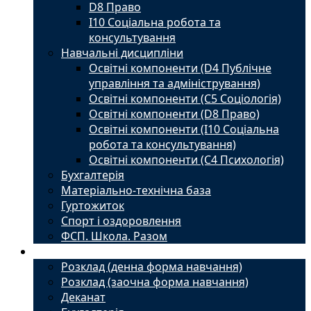
D8 Право
I10 Соціальна робота та
консультування
Навчальні дисципліни
Освітні компоненти (D4 Публічне
управління та адміністрування)
Освітні компоненти (С5 Соціологія)
Освітні компоненти (D8 Право)
Освітні компоненти (I10 Соціальна
робота та консультування)
Освітні компоненти (С4 Психологія)
Бухгалтерія
Матеріально-технічна база
Гуртожиток
Спорт і оздоровлення
ФСП. Школа. Разом
Студенту
Розклад (денна форма навчання)
Розклад (заочна форма навчання)
Деканат