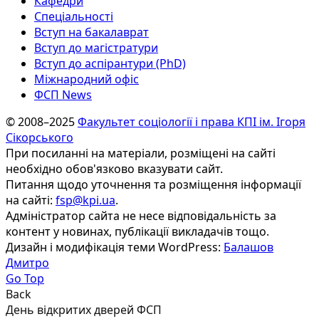
Кафедри
Спеціальності
Вступ на бакалаврат
Вступ до магістратури
Вступ до аспірантури (PhD)
Міжнародний офіс
ФСП News
© 2008–2025
Факультет соціології і права КПІ ім. Ігоря
Сікорського
При посиланні на матеріали, розміщені на сайті
необхідно обов'язково вказувати сайт.
Питання щодо уточнення та розміщення інформації
на сайті:
fsp@kpi.ua
.
Адміністратор сайта не несе відповідальність за
контент у новинах, публікації викладачів тощо.
Дизайн і модифікація теми WordPress:
Балашов
Дмитро
Go Top
Back
День відкритих дверей ФСП