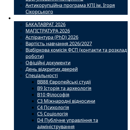
Антикорупційна програма КПІ ім. Ігоря
Сікорського
Вступ
БАКАЛАВРАТ 2026
МАГІСТРАТУРА 2026
Аспірантура (PhD) 2026
Вартість навчання 2026/2027
Відбіркова комісія ФСП (контакти та розклад
роботи)
Офіційні документи
День відкритих дверей
Спеціальності
BВ88 Європейські студії
B9 Історія та археологія
B10 Філософія
C3 Міжнародні відносини
C4 Психологія
С5 Соціологія
D4 Публічне управління та
адміністрування