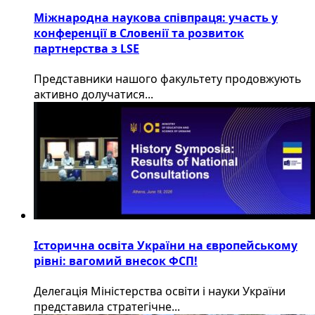
Міжнародна наукова співпраця: участь у
конференції в Словенії та розвиток
партнерства з LSE
​Представники нашого факультету продовжують
активно долучатися...
Історична освіта України на європейському
рівні: вагомий внесок ФСП!
Делегація Міністерства освіти і науки України
представила стратегічне...