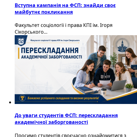
Вступна кампанія на ФСП: знайди своє
майбутнє покликання
Факультет соціології і права КПІ ім. Ігоря
Сікорського...
До уваги студентів ФСП: перескладання
академічної заборгованості
Просимо студентів своєчасно ознайомитися з