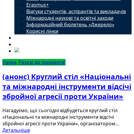
Erasmus+
Відгуки студентів, аспірантів та викладачів
Міжнародні наукові та освітні заходи
Інформаційний бюлетень «Джерело»
Корисні лінки
Новини
Контакти
Наука
,
Разом до перемоги!
(анонс) Круглий стіл «Національні
та міжнародні інструменти відсічі
збройної агресії проти України»
Нагадуємо, що сьогодні відбудеться круглий стіл
«Національні та міжнародні інструменти відсічі
збройної агресії проти України», організатором...
Детальніше