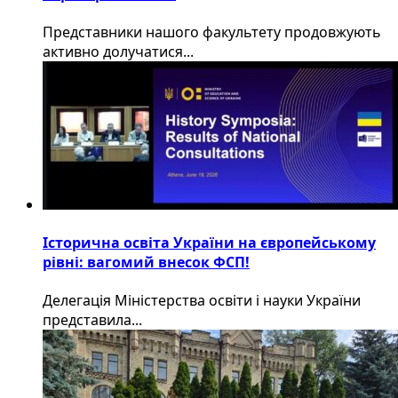
​Представники нашого факультету продовжують
активно долучатися...
Історична освіта України на європейському
рівні: вагомий внесок ФСП!
Делегація Міністерства освіти і науки України
представила...