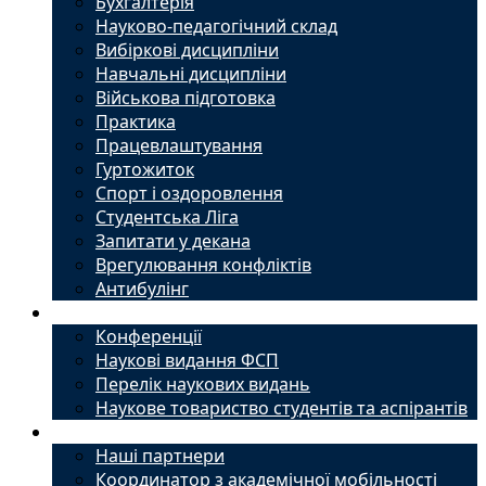
Бухгалтерія
Науково-педагогічний склад
Вибіркові дисципліни
Навчальні дисципліни
Військова підготовка
Практика
Працевлаштування
Гуртожиток
Спорт і оздоровлення
Студентська Ліга
Запитати у декана
Врегулювання конфліктів
Антибулінг
Наука
Конференції
Наукові видання ФСП
Перелік наукових видань
Наукове товариство студентів та аспірантів
Міжнародний офіс
Наші партнери
Координатор з академічної мобільності