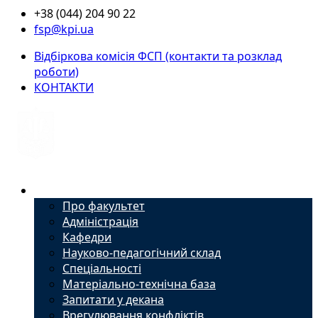
+38 (044) 204 90 22
fsp@kpi.ua
Відбіркова комісія ФСП (контакти та розклад
роботи)
КОНТАКТИ
Факультет
Про факультет
Адміністрація
Кафедри
Науково-педагогічний склад
Спеціальності
Матеріально-технічна база
Запитати у декана
Врегулювання конфліктів