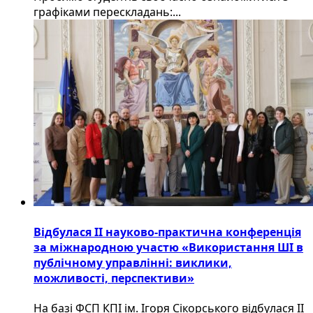
графіками перескладань:...
Відбулася ІІ науково-практична конференція
за міжнародною участю «Використання ШІ в
публічному управлінні: виклики,
можливості, перспективи»
На базі ФСП КПІ ім. Ігоря Сікорського відбулася ІІ