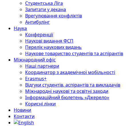
Студентська Ліга
Запитати у декана
Врегулювання конфліктів
Антибулінг
Наука
Конференції
Наукові видання ФСП
Перелік наукових видань
Наукове товариство студентів та аспірантів
Міжнародний офіс
Наші партнери
Координатор з академічної мобільності
Erasmus+
Відгуки студентів, аспірантів та викладачів
Міжнародні наукові та освітні заходи
Інформаційний бюлетень «Джерело»
Корисні лінки
Новини
Контакти