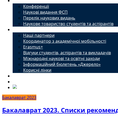
Наука
Конференції
Наукові видання ФСП
Перелік наукових видань
Наукове товариство студентів та аспірантів
Міжнародний офіс
Наші партнери
Координатор з академічної мобільності
Erasmus+
Відгуки студентів, аспірантів та викладачів
Міжнародні наукові та освітні заходи
Інформаційний бюлетень «Джерело»
Корисні лінки
Новини
Контакти
Бакалаврат 2023
Бакалаврат 2023. Списки рекомен