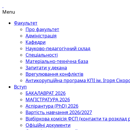
Menu
Факультет
Про факультет
Адміністрація
Кафедри
Науково-педагогічний склад
Спеціальності
Матеріально-технічна база
Запитати у декана
Врегулювання конфліктів
Антикорупційна програма КПІ ім. Ігоря Сікор
Вступ
БАКАЛАВРАТ 2026
МАГІСТРАТУРА 2026
Аспірантура (PhD) 2026
Вартість навчання 2026/2027
Відбіркова комісія ФСП (контакти та розклад 
Офіційні документи