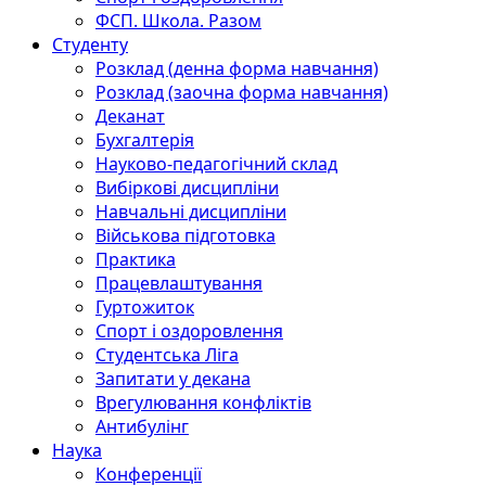
ФСП. Школа. Разом
Студенту
Розклад (денна форма навчання)
Розклад (заочна форма навчання)
Деканат
Бухгалтерія
Науково-педагогічний склад
Вибіркові дисципліни
Навчальні дисципліни
Військова підготовка
Практика
Працевлаштування
Гуртожиток
Спорт і оздоровлення
Студентська Ліга
Запитати у декана
Врегулювання конфліктів
Антибулінг
Наука
Конференції