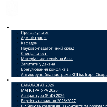
Факультет
Про факультет
Адміністрація
Кафедри
Науково-педагогічний склад
Спеціальності
Матеріально-технічна база
Запитати у декана
Врегулювання конфліктів
Антикорупційна програма КПІ ім. Ігоря Сікор
Вступ
БАКАЛАВРАТ 2026
МАГІСТРАТУРА 2026
Аспірантура (PhD) 2026
Вартість навчання 2026/2027
Відбіркова комісія ФСП (контакти та розклад 