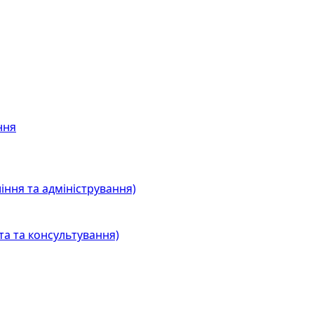
ння
іння та адміністрування)
та та консультування)