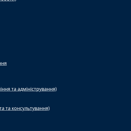
ння
іння та адміністрування)
та та консультування)