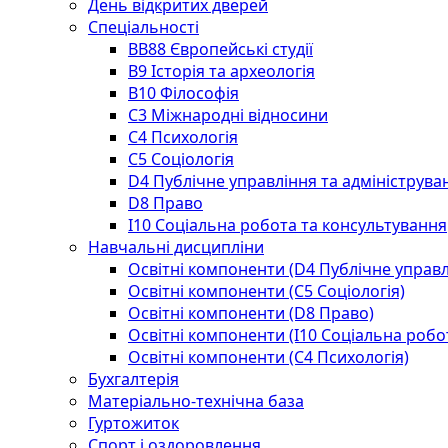
День відкритих дверей
Спеціальності
BВ88 Європейські студії
B9 Історія та археологія
B10 Філософія
C3 Міжнародні відносини
C4 Психологія
С5 Соціологія
D4 Публічне управління та адмініструва
D8 Право
I10 Соціальна робота та консультування
Навчальні дисципліни
Освітні компоненти (D4 Публічне управл
Освітні компоненти (С5 Соціологія)
Освітні компоненти (D8 Право)
Освітні компоненти (I10 Соціальна робо
Освітні компоненти (С4 Психологія)
Бухгалтерія
Матеріально-технічна база
Гуртожиток
Спорт і оздоровлення