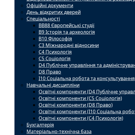
Офіційні документи
День відкритих дверей
Спеціальності
BВ88 Європейські студії
B9 Історія та археологія
B10 Філософія
C3 Міжнародні відносини
C4 Психологія
С5 Соціологія
D4 Публічне управління та адмініструва
D8 Право
I10 Соціальна робота та консультування
Навчальні дисципліни
Освітні компоненти (D4 Публічне управл
Освітні компоненти (С5 Соціологія)
Освітні компоненти (D8 Право)
Освітні компоненти (I10 Соціальна робо
Освітні компоненти (С4 Психологія)
Бухгалтерія
Матеріально-технічна база