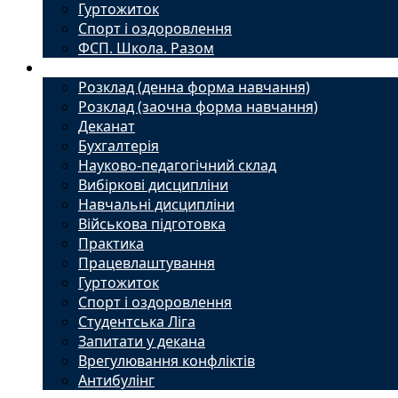
Гуртожиток
Спорт і оздоровлення
ФСП. Школа. Разом
Студенту
Розклад (денна форма навчання)
Розклад (заочна форма навчання)
Деканат
Бухгалтерія
Науково-педагогічний склад
Вибіркові дисципліни
Навчальні дисципліни
Військова підготовка
Практика
Працевлаштування
Гуртожиток
Спорт і оздоровлення
Студентська Ліга
Запитати у декана
Врегулювання конфліктів
Антибулінг