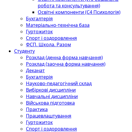
робота та консультування)
Освітні компоненти (С4 Психологія)
Бухгалтерія
Матеріально-технічна база
Гуртожиток
Спорт і оздоровлення
ФСП. Школа. Разом
Студенту
Розклад (денна форма навчання)
Розклад (заочна форма навчання)
Деканат
Бухгалтерія
Науково-педагогічний склад
Вибіркові дисципліни
Навчальні дисципліни
Військова підготовка
Практика
Працевлаштування
Гуртожиток
Спорт і оздоровлення