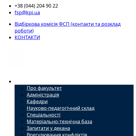
+38 (044) 204 90 22
fsp@kpi.ua
Відбіркова комісія ФСП (контакти та розклад
роботи)
КОНТАКТИ
Факультет
Про факультет
Адміністрація
Кафедри
Науково-педагогічний склад
Спеціальності
Матеріально-технічна база
Запитати у декана
Врегулювання конфліктів