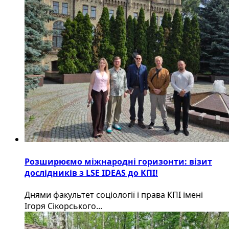
Розширюємо міжнародні горизонти: візит
дослідників з LSE IDEAS до КПІ!
Днями факультет соціології і права КПІ імені
Ігоря Сікорського...