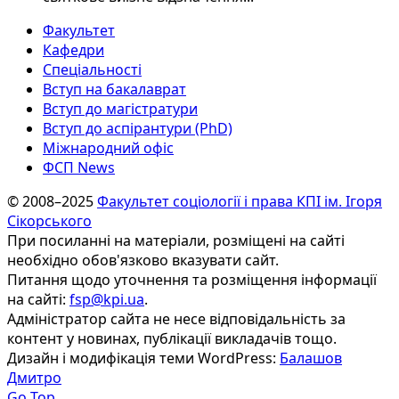
Факультет
Кафедри
Спеціальності
Вступ на бакалаврат
Вступ до магістратури
Вступ до аспірантури (PhD)
Міжнародний офіс
ФСП News
© 2008–2025
Факультет соціології і права КПІ ім. Ігоря
Сікорського
При посиланні на матеріали, розміщені на сайті
необхідно обов'язково вказувати сайт.
Питання щодо уточнення та розміщення інформації
на сайті:
fsp@kpi.ua
.
Адміністратор сайта не несе відповідальність за
контент у новинах, публікації викладачів тощо.
Дизайн і модифікація теми WordPress:
Балашов
Дмитро
Go Top