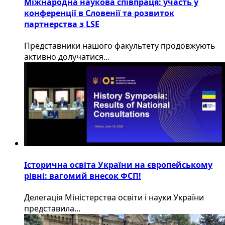
Міжнародна наукова співпраця: участь у
конференції в Словенії та розвиток
партнерства з LSE
​Представники нашого факультету продовжують
активно долучатися...
Історична освіта України на європейському
рівні: вагомий внесок ФСП!
Делегація Міністерства освіти і науки України
представила...