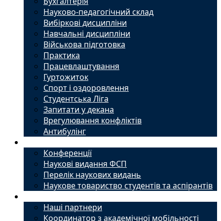
Бухгалтерія
Науково-педагогічний склад
Вибіркові дисципліни
Навчальні дисципліни
Військова підготовка
Практика
Працевлаштування
Гуртожиток
Спорт і оздоровлення
Студентська Ліга
Запитати у декана
Врегулювання конфліктів
Антибулінг
Наука
Конференції
Наукові видання ФСП
Перелік наукових видань
Наукове товариство студентів та аспірантів
Міжнародний офіс
Наші партнери
Координатор з академічної мобільності