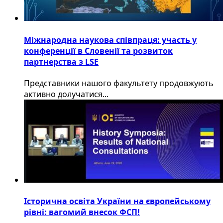
Міжнародна наукова співпраця: участь у
конференції в Словенії та розвиток
партнерства з LSE
​Представники нашого факультету продовжують
активно долучатися...
Історична освіта України на європейському
рівні: вагомий внесок ФСП!