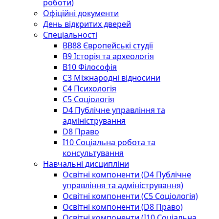
роботи)
Офіційні документи
День відкритих дверей
Спеціальності
BВ88 Європейські студії
B9 Історія та археологія
B10 Філософія
C3 Міжнародні відносини
C4 Психологія
С5 Соціологія
D4 Публічне управління та
адміністрування
D8 Право
I10 Соціальна робота та
консультування
Навчальні дисципліни
Освітні компоненти (D4 Публічне
управління та адміністрування)
Освітні компоненти (С5 Соціологія)
Освітні компоненти (D8 Право)
Освітні компоненти (I10 Соціальна