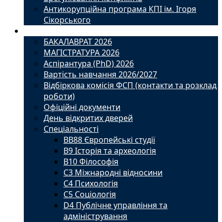
Антикорупційна програма КПІ ім. Ігоря
Сікорського
Вступ
БАКАЛАВРАТ 2026
МАГІСТРАТУРА 2026
Аспірантура (PhD) 2026
Вартість навчання 2026/2027
Відбіркова комісія ФСП (контакти та розклад
роботи)
Офіційні документи
День відкритих дверей
Спеціальності
BВ88 Європейські студії
B9 Історія та археологія
B10 Філософія
C3 Міжнародні відносини
C4 Психологія
С5 Соціологія
D4 Публічне управління та
адміністрування