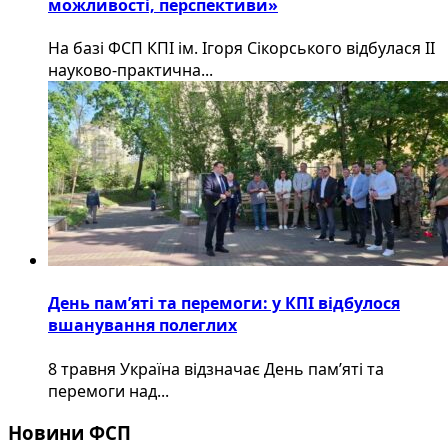
можливості, перспективи»
На базі ФСП КПІ ім. Ігоря Сікорського відбулася ІІ
науково-практична...
День пам’яті та перемоги: у КПІ відбулося
вшанування полеглих
8 травня Україна відзначає День пам’яті та
перемоги над...
Новини ФСП