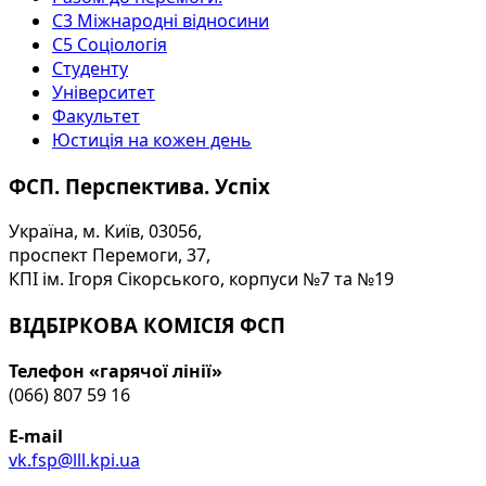
С3 Міжнародні відносини
С5 Соціологія
Студенту
Університет
Факультет
Юстиція на кожен день
ФСП. Перспектива. Успіх
Україна, м. Київ, 03056,
проспект Перемоги, 37,
КПІ ім. Ігоря Сікорського, корпуси №7 та №19
ВІДБІРКОВА КОМІСІЯ ФСП
Телефон «гарячої лінії»
(066) 807 59 16
E-mail
vk.fsp@lll.kpi.ua