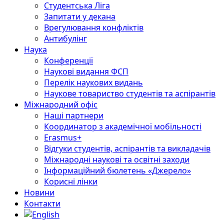
Студентська Ліга
Запитати у декана
Врегулювання конфліктів
Антибулінг
Наука
Конференції
Наукові видання ФСП
Перелік наукових видань
Наукове товариство студентів та аспірантів
Міжнародний офіс
Наші партнери
Координатор з академічної мобільності
Erasmus+
Відгуки студентів, аспірантів та викладачів
Міжнародні наукові та освітні заходи
Інформаційний бюлетень «Джерело»
Корисні лінки
Новини
Контакти