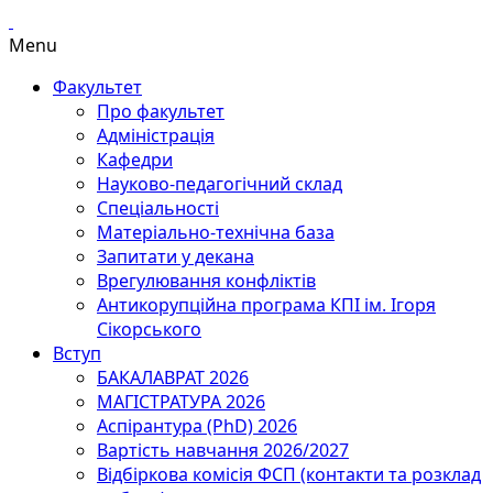
Menu
Факультет
Про факультет
Адміністрація
Кафедри
Науково-педагогічний склад
Спеціальності
Матеріально-технічна база
Запитати у декана
Врегулювання конфліктів
Антикорупційна програма КПІ ім. Ігоря
Сікорського
Вступ
БАКАЛАВРАТ 2026
МАГІСТРАТУРА 2026
Аспірантура (PhD) 2026
Вартість навчання 2026/2027
Відбіркова комісія ФСП (контакти та розклад