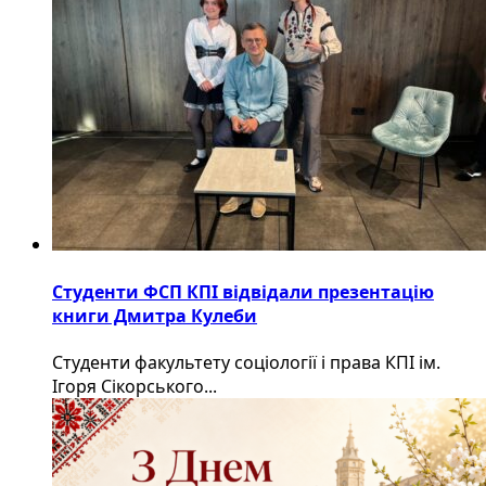
Студенти ФСП КПІ відвідали презентацію
книги Дмитра Кулеби
Студенти факультету соціології і права КПІ ім.
Ігоря Сікорського...