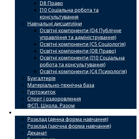
D8 Право
I10 Соціальна робота та
консультування
Навчальні дисципліни
Освітні компоненти (D4 Публічне
управління та адміністрування)
Освітні компоненти (С5 Соціологія)
Освітні компоненти (D8 Право)
Освітні компоненти (I10 Соціальна
робота та консультування)
Освітні компоненти (С4 Психологія)
Бухгалтерія
Матеріально-технічна база
Гуртожиток
Спорт і оздоровлення
ФСП. Школа. Разом
Студенту
Розклад (денна форма навчання)
Розклад (заочна форма навчання)
Деканат