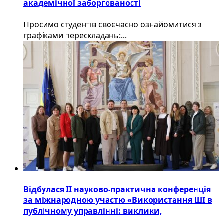
академічної заборгованості
Просимо студентів своєчасно ознайомитися з
графіками перескладань:...
Відбулася ІІ науково-практична конференція
за міжнародною участю «Використання ШІ в
публічному управлінні: виклики,