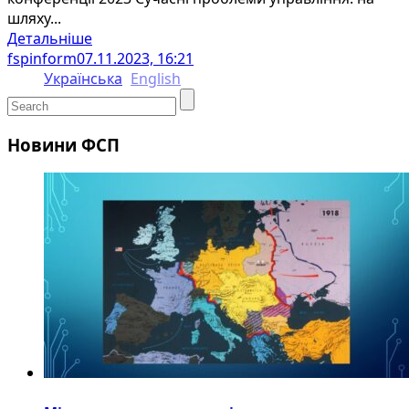
шляху...
Детальніше
fspinform
07.11.2023, 16:21
Українська
English
Новини ФСП