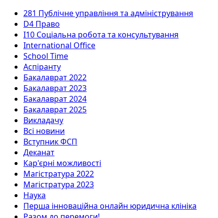
281 Публічне управління та адміністрування
D4 Право
I10 Соціальна робота та консультування
International Office
School Time
Аспіранту
Бакалаврат 2022
Бакалаврат 2023
Бакалаврат 2024
Бакалаврат 2025
Викладачу
Всі новини
Вступник ФСП
Деканат
Кар'єрні можливості
Магістратура 2022
Магістратура 2023
Наука
Перша інноваційна онлайн юридична клініка
Разом до перемоги!