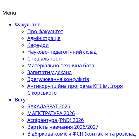
Menu
Факультет
Про факультет
Адміністрація
Кафедри
Науково-педагогічний склад
Спеціальності
Матеріально-технічна база
Запитати у декана
Врегулювання конфліктів
Антикорупційна програма КПІ ім. Ігоря
Сікорського
Вступ
БАКАЛАВРАТ 2026
МАГІСТРАТУРА 2026
Аспірантура (PhD) 2026
Вартість навчання 2026/2027
Відбіркова комісія ФСП (контакти та розклад