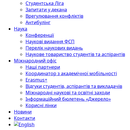
Студентська Ліга
Запитати у декана
Врегулювання конфліктів
Антибулінг
Наука
Конференції
Наукові видання ФСП
Перелік наукових видань
Наукове товариство студентів та аспірантів
Міжнародний офіс
Наші партнери
Координатор з академічної мобільності
Erasmus+
Відгуки студентів, аспірантів та викладачів
Міжнародні наукові та освітні заходи
Інформаційний бюлетень «Джерело»
Корисні лінки
Новини
Контакти