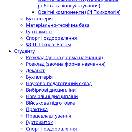
робота та консультування)
Освітні компоненти (С4 Психологія)
Бухгалтерія
Матеріально-технічна база
Гуртожиток
Спорт і оздоровлення
ФСП. Школа. Разом
Студенту
Розклад (денна форма навчання)
Розклад (заочна форма навчання)
Деканат
Бухгалтерія
Науково-педагогічний склад
Вибіркові дисципліни
Навчальні дисципліни
Військова підготовка
Практика
Працевлаштування
Гуртожиток
Спорт і оздоровлення