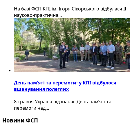
На базі ФСП КПІ ім. Ігоря Сікорського відбулася ІІ
науково-практична...
День пам’яті та перемоги: у КПІ відбулося
вшанування полеглих
8 травня Україна відзначає День пам’яті та
перемоги над...
Новини ФСП