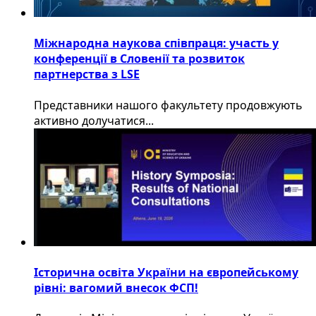
Міжнародна наукова співпраця: участь у
конференції в Словенії та розвиток
партнерства з LSE
​Представники нашого факультету продовжують
активно долучатися...
Історична освіта України на європейському
рівні: вагомий внесок ФСП!