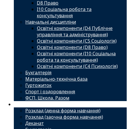
D8 Право
I10 Соціальна робота та
консультування
Навчальні дисципліни
Освітні компоненти (D4 Публічне
управління та адміністрування)
Освітні компоненти (С5 Соціологія)
Освітні компоненти (D8 Право)
Освітні компоненти (I10 Соціальна
робота та консультування)
Освітні компоненти (С4 Психологія)
Бухгалтерія
Матеріально-технічна база
Гуртожиток
Спорт і оздоровлення
ФСП. Школа. Разом
Студенту
Розклад (денна форма навчання)
Розклад (заочна форма навчання)
Деканат