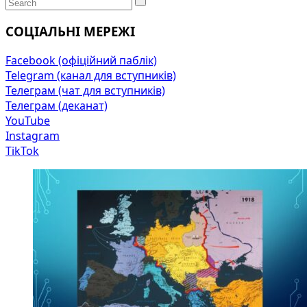
СОЦІАЛЬНІ МЕРЕЖІ
Facebook (офіційний паблік)
Telegram (канал для вступників)
Телеграм (чат для вступників)
Телеграм (деканат)
YouTube
Instagram
TikTok