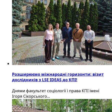
Розширюємо міжнародні горизонти: візит
дослідників з LSE IDEAS до КПІ!
Днями факультет соціології і права КПІ імені
Ігоря Сікорського...