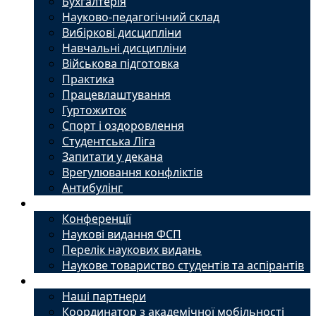
Бухгалтерія
Науково-педагогічний склад
Вибіркові дисципліни
Навчальні дисципліни
Військова підготовка
Практика
Працевлаштування
Гуртожиток
Спорт і оздоровлення
Студентська Ліга
Запитати у декана
Врегулювання конфліктів
Антибулінг
Наука
Конференції
Наукові видання ФСП
Перелік наукових видань
Наукове товариство студентів та аспірантів
Міжнародний офіс
Наші партнери
Координатор з академічної мобільності