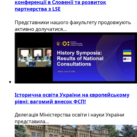
конференції в Словенії та розвиток
партнерства з LSE
​Представники нашого факультету продовжують
активно долучатися...
Історична освіта України на європейському
рівні: вагомий внесок ФСП!
Делегація Міністерства освіти і науки України
представила...