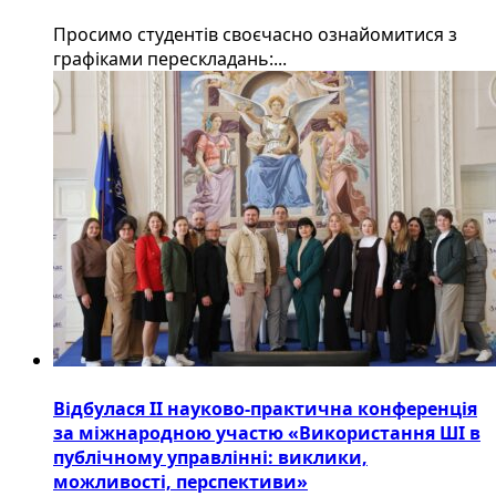
Просимо студентів своєчасно ознайомитися з
графіками перескладань:...
Відбулася ІІ науково-практична конференція
за міжнародною участю «Використання ШІ в
публічному управлінні: виклики,
можливості, перспективи»