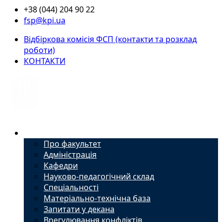
+38 (044) 204 90 22
fsp@kpi.ua
Відбіркова комісія ФСП (контакти та розклад
роботи)
КОНТАКТИ
Факультет
Про факультет
Адміністрація
Кафедри
Науково-педагогічний склад
Спеціальності
Матеріально-технічна база
Запитати у декана
Врегулювання конфліктів