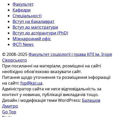
Факультет
Кафедри
Спеціальності
Вступ на бакалаврат
Вступ до магістратури
Вступ до аспірантури (PhD)
Міжнародний офіс
ФСП News
© 2008–2025
Факультет соціології і права КПІ ім. Ігоря
Сікорського
При посиланні на матеріали, розміщені на сайті
необхідно обов'язково вказувати сайт.
Питання щодо уточнення та розміщення інформації
на сайті:
fsp@kpi.ua
.
Адміністратор сайта не несе відповідальність за
контент у новинах, публікації викладачів тощо.
Дизайн і модифікація теми WordPress:
Балашов
Дмитро
Go Top