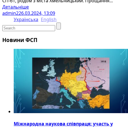
СП-61, родом з міста Хмельницький. Прощання...
Детальніше
admin2
26.03.2024, 13:09
Українська
English
Новини ФСП
Міжнародна наукова співпраця: участь у