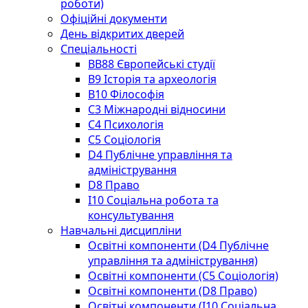
роботи)
Офіційні документи
День відкритих дверей
Спеціальності
BВ88 Європейські студії
B9 Історія та археологія
B10 Філософія
C3 Міжнародні відносини
C4 Психологія
С5 Соціологія
D4 Публічне управління та
адміністрування
D8 Право
I10 Соціальна робота та
консультування
Навчальні дисципліни
Освітні компоненти (D4 Публічне
управління та адміністрування)
Освітні компоненти (С5 Соціологія)
Освітні компоненти (D8 Право)
Освітні компоненти (I10 Соціальна