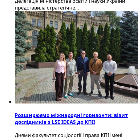
Делегація Міністерства освіти і науки України
представила стратегічне...
Розширюємо міжнародні горизонти: візит
дослідників з LSE IDEAS до КПІ!
Днями факультет соціології і права КПІ імені