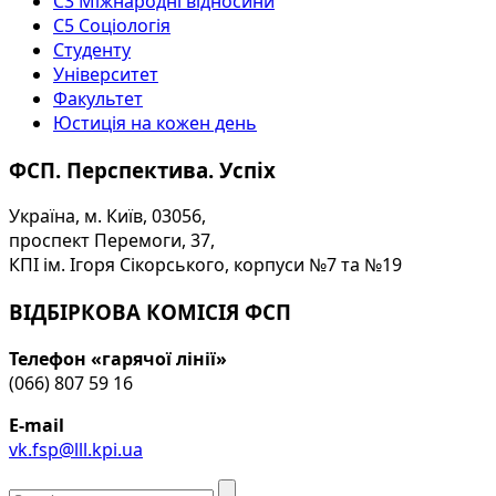
С3 Міжнародні відносини
С5 Соціологія
Студенту
Університет
Факультет
Юстиція на кожен день
ФСП. Перспектива. Успіх
Україна, м. Київ, 03056,
проспект Перемоги, 37,
КПІ ім. Ігоря Сікорського, корпуси №7 та №19
ВІДБІРКОВА КОМІСІЯ ФСП
Телефон «гарячої лінії»
(066) 807 59 16
E-mail
vk.fsp@lll.kpi.ua