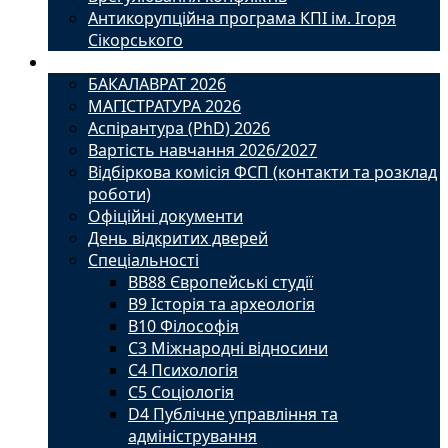
Антикорупційна програма КПІ ім. Ігоря
Сікорського
Вступ
БАКАЛАВРАТ 2026
МАГІСТРАТУРА 2026
Аспірантура (PhD) 2026
Вартість навчання 2026/2027
Відбіркова комісія ФСП (контакти та розклад
роботи)
Офіційні документи
День відкритих дверей
Спеціальності
BВ88 Європейські студії
B9 Історія та археологія
B10 Філософія
C3 Міжнародні відносини
C4 Психологія
С5 Соціологія
D4 Публічне управління та
адміністрування