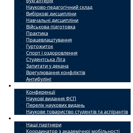
Бухгалтерія
Науково-педагогічний склад
Вибіркові дисципліни
Навчальні дисципліни
Військова підготовка
Практика
Працевлаштування
Гуртожиток
Спорт і оздоровлення
Студентська Ліга
Запитати у декана
Врегулювання конфліктів
Антибулінг
Наука
Конференції
Наукові видання ФСП
Перелік наукових видань
Наукове товариство студентів та аспірантів
Міжнародний офіс
Наші партнери
Координатор з академічної мобільності