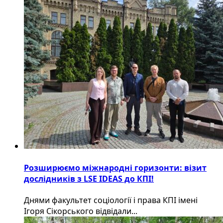
Розширюємо міжнародні горизонти: візит
дослідників з LSE IDEAS до КПІ!
Днями факультет соціології і права КПІ імені
Ігоря Сікорського відвідали...