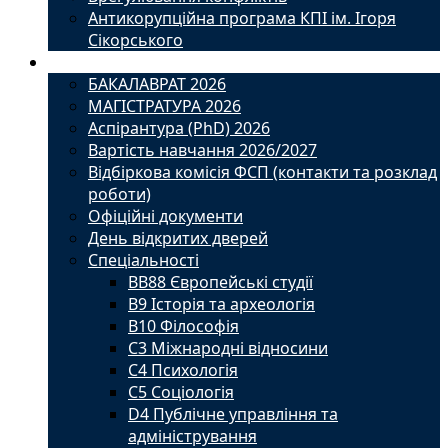
Антикорупційна програма КПІ ім. Ігоря
Сікорського
Вступ
БАКАЛАВРАТ 2026
МАГІСТРАТУРА 2026
Аспірантура (PhD) 2026
Вартість навчання 2026/2027
Відбіркова комісія ФСП (контакти та розклад
роботи)
Офіційні документи
День відкритих дверей
Спеціальності
BВ88 Європейські студії
B9 Історія та археологія
B10 Філософія
C3 Міжнародні відносини
C4 Психологія
С5 Соціологія
D4 Публічне управління та
адміністрування