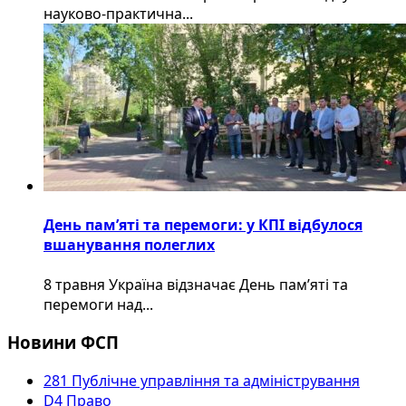
науково-практична...
День пам’яті та перемоги: у КПІ відбулося
вшанування полеглих
8 травня Україна відзначає День пам’яті та
перемоги над...
Новини ФСП
281 Публічне управління та адміністрування
D4 Право