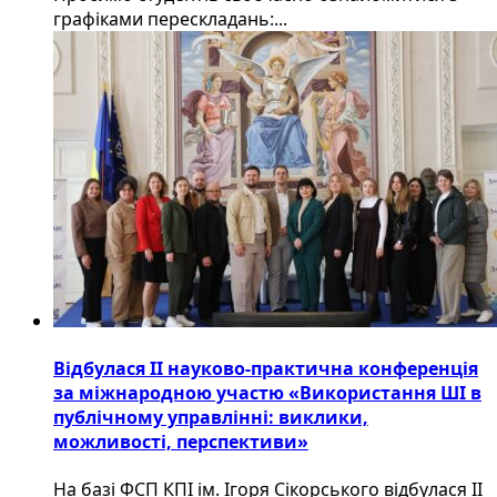
графіками перескладань:...
Відбулася ІІ науково-практична конференція
за міжнародною участю «Використання ШІ в
публічному управлінні: виклики,
можливості, перспективи»
На базі ФСП КПІ ім. Ігоря Сікорського відбулася ІІ