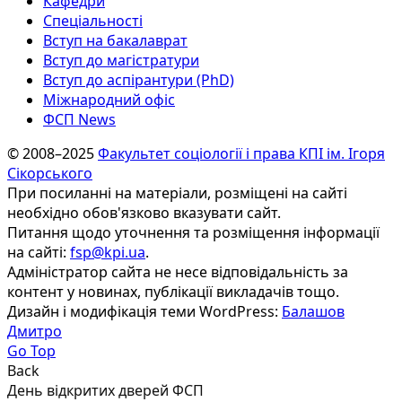
Кафедри
Спеціальності
Вступ на бакалаврат
Вступ до магістратури
Вступ до аспірантури (PhD)
Міжнародний офіс
ФСП News
© 2008–2025
Факультет соціології і права КПІ ім. Ігоря
Сікорського
При посиланні на матеріали, розміщені на сайті
необхідно обов'язково вказувати сайт.
Питання щодо уточнення та розміщення інформації
на сайті:
fsp@kpi.ua
.
Адміністратор сайта не несе відповідальність за
контент у новинах, публікації викладачів тощо.
Дизайн і модифікація теми WordPress:
Балашов
Дмитро
Go Top
Back
День відкритих дверей ФСП