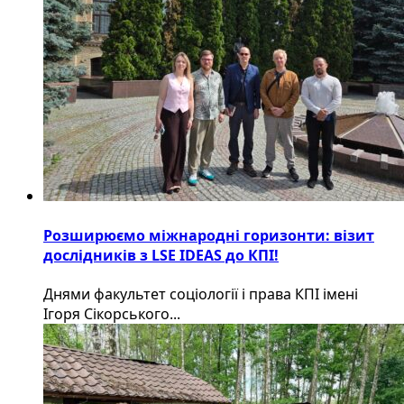
Розширюємо міжнародні горизонти: візит
дослідників з LSE IDEAS до КПІ!
Днями факультет соціології і права КПІ імені
Ігоря Сікорського...