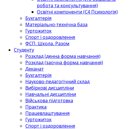
робота та консультування)
Освітні компоненти (С4 Психологія)
Бухгалтерія
Матеріально-технічна база
Гуртожиток
Спорт і оздоровлення
ФСП. Школа. Разом
Студенту
Розклад (денна форма навчання)
Розклад (заочна форма навчання)
Деканат
Бухгалтерія
Науково-педагогічний склад
Вибіркові дисципліни
Навчальні дисципліни
Військова підготовка
Практика
Працевлаштування
Гуртожиток
Спорт і оздоровлення