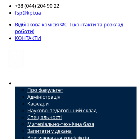
+38 (044) 204 90 22
fsp@kpi.ua
Відбіркова комісія ФСП (контакти та розклад
роботи)
КОНТАКТИ
Факультет
Про факультет
Адміністрація
Кафедри
Науково-педагогічний склад
Спеціальності
Матеріально-технічна база
Запитати у декана
Врегулювання конфліктів