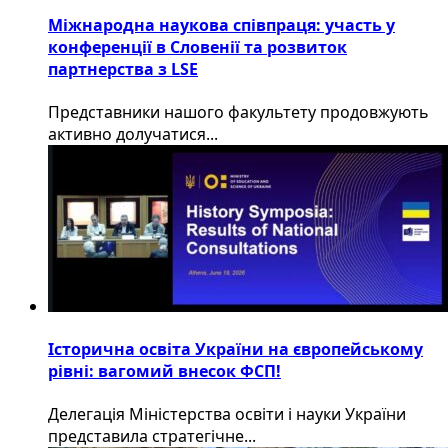
Міжнародна наукова співпраця: участь у
конференції в Словенії та розвиток
партнерства з LSE
​Представники нашого факультету продовжують
активно долучатися...
Історична освіта України на європейському
рівні: вагомий внесок ФСП!
Делегація Міністерства освіти і науки України
представила стратегічне...