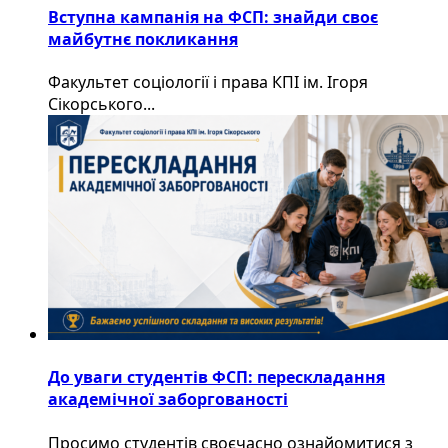
Вступна кампанія на ФСП: знайди своє
майбутнє покликання
Факультет соціології і права КПІ ім. Ігоря
Сікорського...
До уваги студентів ФСП: перескладання
академічної заборгованості
Просимо студентів своєчасно ознайомитися з