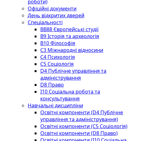
роботи)
Офіційні документи
День відкритих дверей
Спеціальності
BВ88 Європейські студії
B9 Історія та археологія
B10 Філософія
C3 Міжнародні відносини
C4 Психологія
С5 Соціологія
D4 Публічне управління та
адміністрування
D8 Право
I10 Соціальна робота та
консультування
Навчальні дисципліни
Освітні компоненти (D4 Публічне
управління та адміністрування)
Освітні компоненти (С5 Соціологія)
Освітні компоненти (D8 Право)
Освітні компоненти (I10 Соціальна