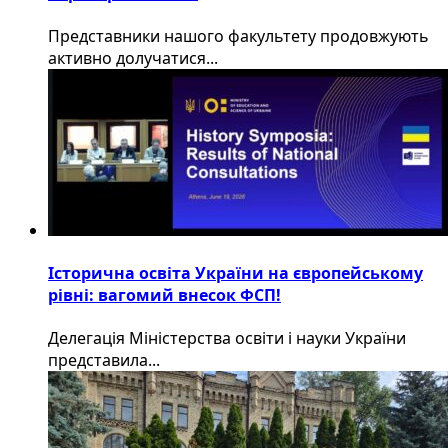
​Представники нашого факультету продовжують
активно долучатися...
Історична освіта України на європейському
рівні: вагомий внесок ФСП!
Делегація Міністерства освіти і науки України
представила...