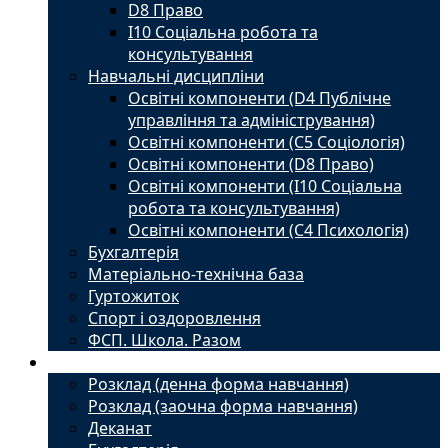
D8 Право
I10 Соціальна робота та
консультування
Навчальні дисципліни
Освітні компоненти (D4 Публічне
управління та адміністрування)
Освітні компоненти (С5 Соціологія)
Освітні компоненти (D8 Право)
Освітні компоненти (I10 Соціальна
робота та консультування)
Освітні компоненти (С4 Психологія)
Бухгалтерія
Матеріально-технічна база
Гуртожиток
Спорт і оздоровлення
ФСП. Школа. Разом
Студенту
Розклад (денна форма навчання)
Розклад (заочна форма навчання)
Деканат