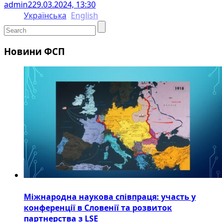
admin2
29.03.2024, 13:30
Українська
English
Новини ФСП
Міжнародна наукова співпраця: участь у
конференції в Словенії та розвиток
партнерства з LSE