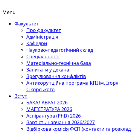
Menu
Факультет
Про факультет
Адміністрація
Кафедри
Науково-педагогічний склад
Спеціальності
Матеріально-технічна база
Запитати у декана
Врегулювання конфліктів
Антикорупційна програма КПІ ім. Ігоря
Сікорського
Вступ
БАКАЛАВРАТ 2026
МАГІСТРАТУРА 2026
Аспірантура (PhD) 2026
Вартість навчання 2026/2027
Відбіркова комісія ФСП (контакти та розклад