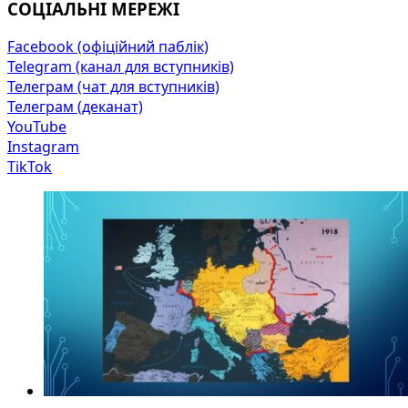
СОЦІАЛЬНІ МЕРЕЖІ
Facebook (офіційний паблік)
Telegram (канал для вступників)
Телеграм (чат для вступників)
Телеграм (деканат)
YouTube
Instagram
TikTok