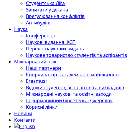
Студентська Ліга
Запитати у декана
Врегулювання конфліктів
Антибулінг
Наука
Конференції
Наукові видання ФСП
Перелік наукових видань
Наукове товариство студентів та аспірантів
Міжнародний офіс
Наші партнери
Координатор з академічної мобільності
Erasmus+
Відгуки студентів, аспірантів та викладачів
Міжнародні наукові та освітні заходи
Інформаційний бюлетень «Джерело»
Корисні лінки
Новини
Контакти