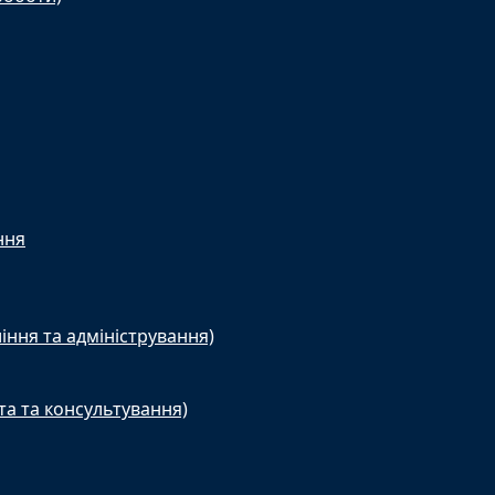
ння
іння та адміністрування)
та та консультування)