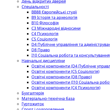
День відкритих дверей
Спеціальності
BВ88 Європейські студії
B9 Історія та археологія
B10 Філософія
C3 Міжнародні відносини
C4 Психологія
С5 Соціологія
D4 Публічне управління та адмініструва
D8 Право
I10 Соціальна робота та консультування
Навчальні дисципліни
Освітні компоненти (D4 Публічне управл
Освітні компоненти (С5 Соціологія)
Освітні компоненти (D8 Право)
Освітні компоненти (I10 Соціальна робо
Освітні компоненти (С4 Психологія)
Бухгалтерія
Матеріально-технічна база
Гуртожиток
Спорт і оздоровлення