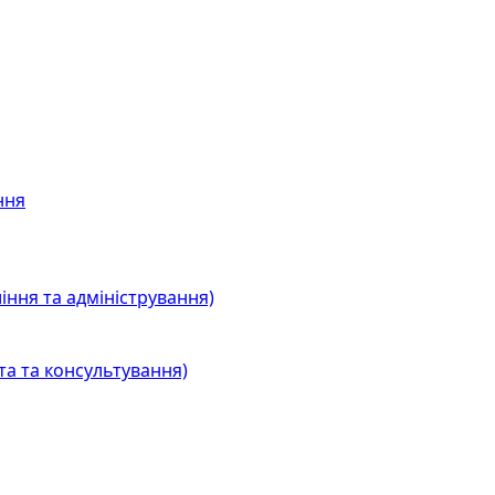
ння
іння та адміністрування)
та та консультування)