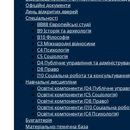
Офіційні документи
День відкритих дверей
Спеціальності
BВ88 Європейські студії
B9 Історія та археологія
B10 Філософія
C3 Міжнародні відносини
C4 Психологія
С5 Соціологія
D4 Публічне управління та адмініструва
D8 Право
I10 Соціальна робота та консультування
Навчальні дисципліни
Освітні компоненти (D4 Публічне управл
Освітні компоненти (С5 Соціологія)
Освітні компоненти (D8 Право)
Освітні компоненти (I10 Соціальна робо
Освітні компоненти (С4 Психологія)
Бухгалтерія
Матеріально-технічна база