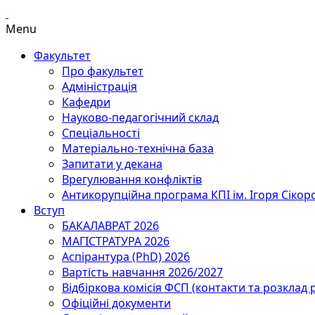
Menu
Факультет
Про факультет
Адміністрація
Кафедри
Науково-педагогічний склад
Спеціальності
Матеріально-технічна база
Запитати у декана
Врегулювання конфліктів
Антикорупційна програма КПІ ім. Ігоря Сікор
Вступ
БАКАЛАВРАТ 2026
МАГІСТРАТУРА 2026
Аспірантура (PhD) 2026
Вартість навчання 2026/2027
Відбіркова комісія ФСП (контакти та розклад 
Офіційні документи