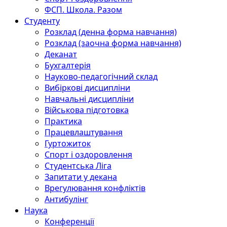
ФСП. Школа. Разом
Студенту
Розклад (денна форма навчання)
Розклад (заочна форма навчання)
Деканат
Бухгалтерія
Науково-педагогічний склад
Вибіркові дисципліни
Навчальні дисципліни
Військова підготовка
Практика
Працевлаштування
Гуртожиток
Спорт і оздоровлення
Студентська Ліга
Запитати у декана
Врегулювання конфліктів
Антибулінг
Наука
Конференції