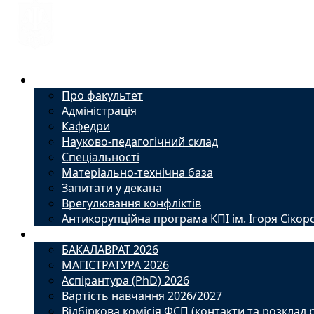
Факультет
Про факультет
Адміністрація
Кафедри
Науково-педагогічний склад
Спеціальності
Матеріально-технічна база
Запитати у декана
Врегулювання конфліктів
Антикорупційна програма КПІ ім. Ігоря Сікор
Вступ
БАКАЛАВРАТ 2026
МАГІСТРАТУРА 2026
Аспірантура (PhD) 2026
Вартість навчання 2026/2027
Відбіркова комісія ФСП (контакти та розклад 