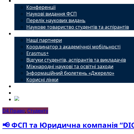
Наука
Конференції
Наукові видання ФСП
Перелік наукових видань
Наукове товариство студентів та аспірантів
Міжнародний офіс
Наші партнери
Координатор з академічної мобільності
Erasmus+
Відгуки студентів, аспірантів та викладачів
Міжнародні наукові та освітні заходи
Інформаційний бюлетень «Джерело»
Корисні лінки
Новини
Контакти
D4 Право
,
Студенту
📢 ФСП та Юридична компанія “DIC