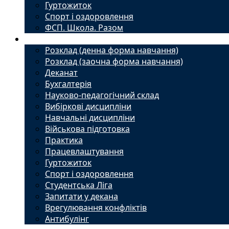
Гуртожиток
Спорт і оздоровлення
ФСП. Школа. Разом
Студенту
Розклад (денна форма навчання)
Розклад (заочна форма навчання)
Деканат
Бухгалтерія
Науково-педагогічний склад
Вибіркові дисципліни
Навчальні дисципліни
Військова підготовка
Практика
Працевлаштування
Гуртожиток
Спорт і оздоровлення
Студентська Ліга
Запитати у декана
Врегулювання конфліктів
Антибулінг