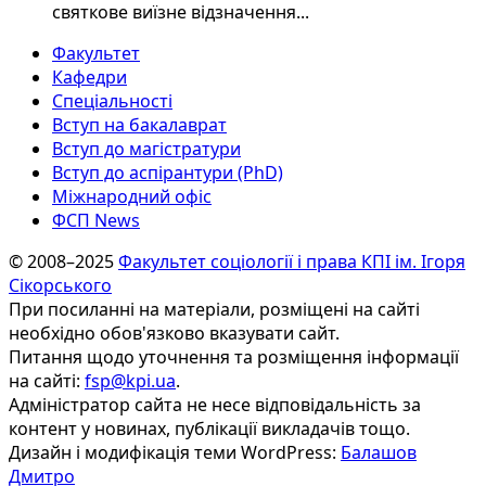
святкове виїзне відзначення...
Факультет
Кафедри
Спеціальності
Вступ на бакалаврат
Вступ до магістратури
Вступ до аспірантури (PhD)
Міжнародний офіс
ФСП News
© 2008–2025
Факультет соціології і права КПІ ім. Ігоря
Сікорського
При посиланні на матеріали, розміщені на сайті
необхідно обов'язково вказувати сайт.
Питання щодо уточнення та розміщення інформації
на сайті:
fsp@kpi.ua
.
Адміністратор сайта не несе відповідальність за
контент у новинах, публікації викладачів тощо.
Дизайн і модифікація теми WordPress:
Балашов
Дмитро