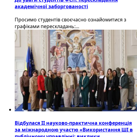
академічної заборгованості
Просимо студентів своєчасно ознайомитися з
графіками перескладань:...
Відбулася ІІ науково-практична конференція
за міжнародною участю «Використання ШІ в
публічному управлінні: виклики,