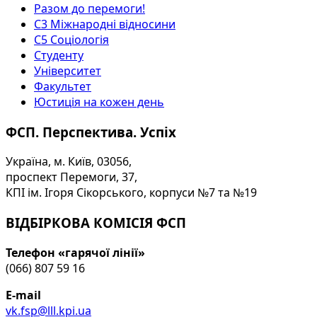
Разом до перемоги!
С3 Міжнародні відносини
С5 Соціологія
Студенту
Університет
Факультет
Юстиція на кожен день
ФСП. Перспектива. Успіх
Україна, м. Київ, 03056,
проспект Перемоги, 37,
КПІ ім. Ігоря Сікорського, корпуси №7 та №19
ВІДБІРКОВА КОМІСІЯ ФСП
Телефон «гарячої лінії»
(066) 807 59 16
E-mail
vk.fsp@lll.kpi.ua