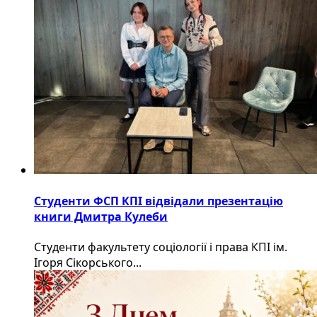
Студенти ФСП КПІ відвідали презентацію
книги Дмитра Кулеби
Студенти факультету соціології і права КПІ ім.
Ігоря Сікорського...