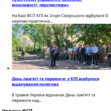
можливості, перспективи»
На базі ФСП КПІ ім. Ігоря Сікорського відбулася ІІ
науково-практична...
День пам’яті та перемоги: у КПІ відбулося
вшанування полеглих
8 травня Україна відзначає День пам’яті та
перемоги над...
Новини ФСП