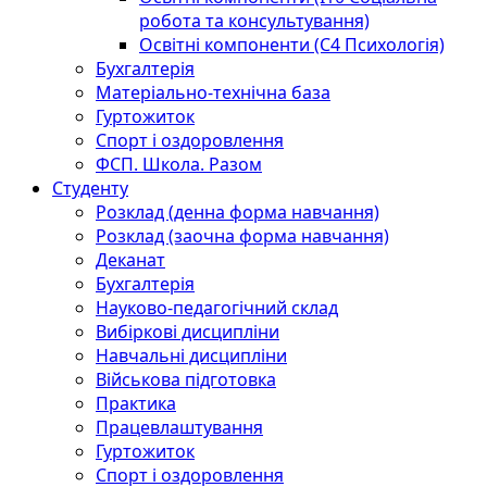
робота та консультування)
Освітні компоненти (С4 Психологія)
Бухгалтерія
Матеріально-технічна база
Гуртожиток
Спорт і оздоровлення
ФСП. Школа. Разом
Студенту
Розклад (денна форма навчання)
Розклад (заочна форма навчання)
Деканат
Бухгалтерія
Науково-педагогічний склад
Вибіркові дисципліни
Навчальні дисципліни
Військова підготовка
Практика
Працевлаштування
Гуртожиток
Спорт і оздоровлення