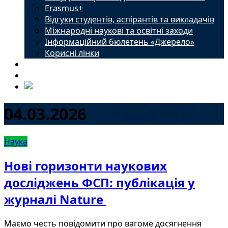
Erasmus+
Відгуки студентів, аспірантів та викладачів
Міжнародні наукові та освітні заходи
Інформаційний бюлетень «Джерело»
Корисні лінки
Новини
Контакти
04.03.2026
Наука
Нові горизонти наукових
досліджень ФСП: публікація у
журналі Nature
​Маємо честь повідомити про вагоме досягнення