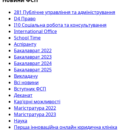
281 Публічне управління та адміністрування
D4 Право
I10 Соціальна робота та консультування
International Office
School Time
Аспіранту
Бакалаврат 2022
Бакалаврат 2023
Бакалаврат 2024
Бакалаврат 2025
Викладачу
Всі новини
Вступник ФСП
Деканат
Кар'єрні можливості
Магістратура 2022
Магістратура 2023
Наука
Перша інноваційна онлайн юридична клініка