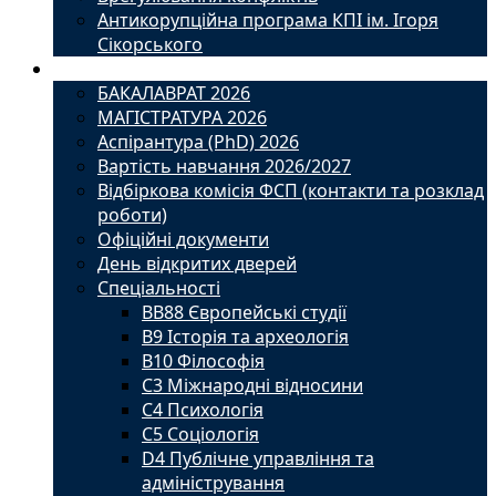
Антикорупційна програма КПІ ім. Ігоря
Сікорського
Вступ
БАКАЛАВРАТ 2026
МАГІСТРАТУРА 2026
Аспірантура (PhD) 2026
Вартість навчання 2026/2027
Відбіркова комісія ФСП (контакти та розклад
роботи)
Офіційні документи
День відкритих дверей
Спеціальності
BВ88 Європейські студії
B9 Історія та археологія
B10 Філософія
C3 Міжнародні відносини
C4 Психологія
С5 Соціологія
D4 Публічне управління та
адміністрування