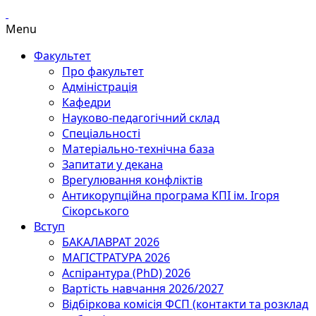
Menu
Факультет
Про факультет
Адміністрація
Кафедри
Науково-педагогічний склад
Спеціальності
Матеріально-технічна база
Запитати у декана
Врегулювання конфліктів
Антикорупційна програма КПІ ім. Ігоря
Сікорського
Вступ
БАКАЛАВРАТ 2026
МАГІСТРАТУРА 2026
Аспірантура (PhD) 2026
Вартість навчання 2026/2027
Відбіркова комісія ФСП (контакти та розклад