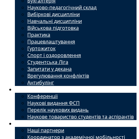
Бухгалтерія
Науково-педагогічний склад
Вибіркові дисципліни
Навчальні дисципліни
Військова підготовка
Практика
Працевлаштування
Гуртожиток
Спорт і оздоровлення
Студентська Ліга
Запитати у декана
Врегулювання конфліктів
Антибулінг
Наука
Конференції
Наукові видання ФСП
Перелік наукових видань
Наукове товариство студентів та аспірантів
Міжнародний офіс
Наші партнери
Координатор з академічної мобільності