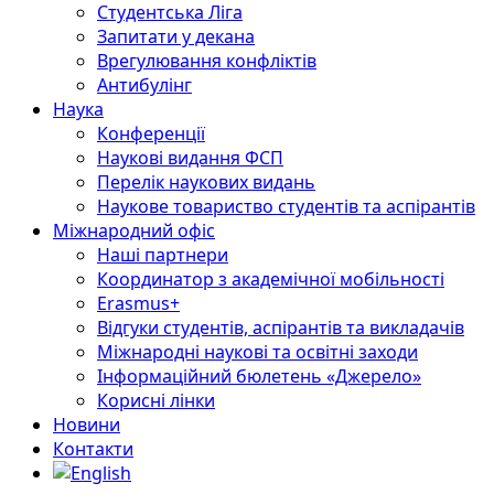
Студентська Ліга
Запитати у декана
Врегулювання конфліктів
Антибулінг
Наука
Конференції
Наукові видання ФСП
Перелік наукових видань
Наукове товариство студентів та аспірантів
Міжнародний офіс
Наші партнери
Координатор з академічної мобільності
Erasmus+
Відгуки студентів, аспірантів та викладачів
Міжнародні наукові та освітні заходи
Інформаційний бюлетень «Джерело»
Корисні лінки
Новини
Контакти