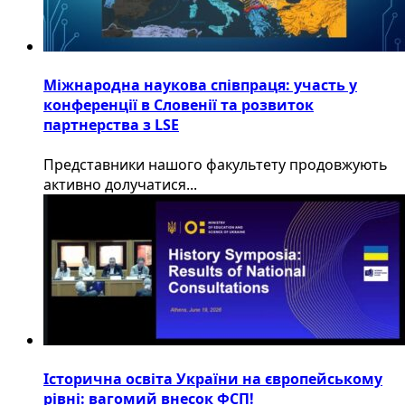
Міжнародна наукова співпраця: участь у
конференції в Словенії та розвиток
партнерства з LSE
​Представники нашого факультету продовжують
активно долучатися...
Історична освіта України на європейському
рівні: вагомий внесок ФСП!