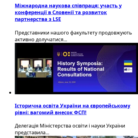
Міжнародна наукова співпраця: участь у
конференції в Словенії та розвиток
партнерства з LSE
​Представники нашого факультету продовжують
активно долучатися...
Історична освіта України на європейському
рівні: вагомий внесок ФСП!
Делегація Міністерства освіти і науки України
представила...