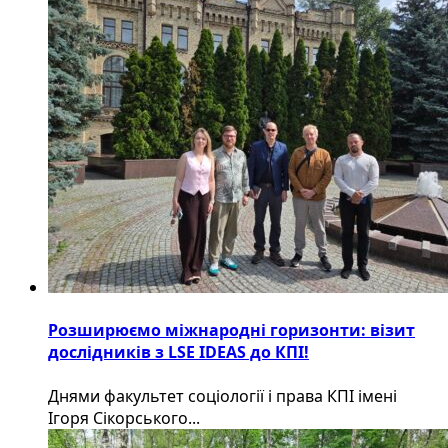
Розширюємо міжнародні горизонти: візит
дослідників з LSE IDEAS до КПІ!
Днями факультет соціології і права КПІ імені
Ігоря Сікорського...