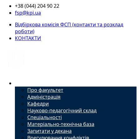
+38 (044) 204 90 22
fsp@kpi.ua
Відбіркова комісія ФСП (контакти та розклад
роботи)
КОНТАКТИ
Факультет
Про факультет
Адміністрація
Кафедри
Науково-педагогічний склад
Спеціальності
Матеріально-технічна база
Запитати у декана
Врегулювання конфліктів