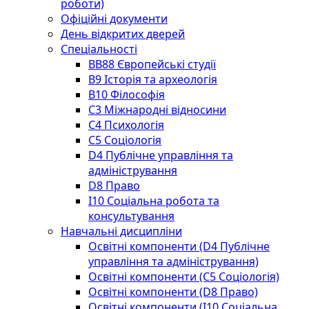
роботи)
Офіційні документи
День відкритих дверей
Спеціальності
BВ88 Європейські студії
B9 Історія та археологія
B10 Філософія
C3 Міжнародні відносини
C4 Психологія
С5 Соціологія
D4 Публічне управління та
адміністрування
D8 Право
I10 Соціальна робота та
консультування
Навчальні дисципліни
Освітні компоненти (D4 Публічне
управління та адміністрування)
Освітні компоненти (С5 Соціологія)
Освітні компоненти (D8 Право)
Освітні компоненти (I10 Соціальна