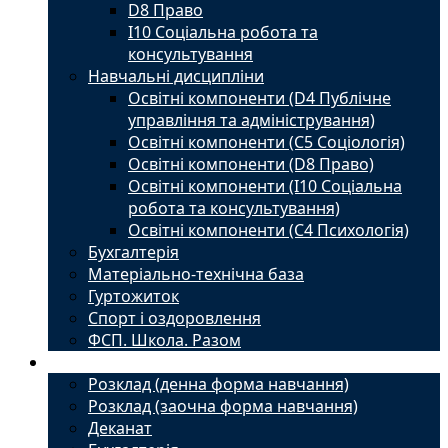
D8 Право
I10 Соціальна робота та
консультування
Навчальні дисципліни
Освітні компоненти (D4 Публічне
управління та адміністрування)
Освітні компоненти (С5 Соціологія)
Освітні компоненти (D8 Право)
Освітні компоненти (I10 Соціальна
робота та консультування)
Освітні компоненти (С4 Психологія)
Бухгалтерія
Матеріально-технічна база
Гуртожиток
Спорт і оздоровлення
ФСП. Школа. Разом
Студенту
Розклад (денна форма навчання)
Розклад (заочна форма навчання)
Деканат