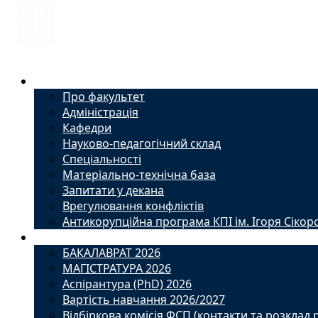
Факультет
Про факультет
Адміністрація
Кафедри
Науково-педагогічний склад
Спеціальності
Матеріально-технічна база
Запитати у декана
Врегулювання конфліктів
Антикорупційна програма КПІ ім. Ігоря Сікор
Вступ
БАКАЛАВРАТ 2026
МАГІСТРАТУРА 2026
Аспірантура (PhD) 2026
Вартість навчання 2026/2027
Відбіркова комісія ФСП (контакти та розклад 