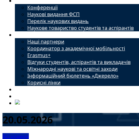
Наука
Конференції
Наукові видання ФСП
Перелік наукових видань
Наукове товариство студентів та аспірантів
Міжнародний офіс
Наші партнери
Координатор з академічної мобільності
Erasmus+
Відгуки студентів, аспірантів та викладачів
Міжнародні наукові та освітні заходи
Інформаційний бюлетень «Джерело»
Корисні лінки
Новини
Контакти
20.05.2026
Всі новини