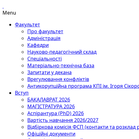
Menu
Факультет
Про факультет
Адміністрація
Кафедри
Науково-педагогічний склад
Спеціальності
Матеріально-технічна база
Запитати у декана
Врегулювання конфліктів
Антикорупційна програма КПІ ім. Ігоря Сікор
Вступ
БАКАЛАВРАТ 2026
МАГІСТРАТУРА 2026
Аспірантура (PhD) 2026
Вартість навчання 2026/2027
Відбіркова комісія ФСП (контакти та розклад 
Офіційні документи