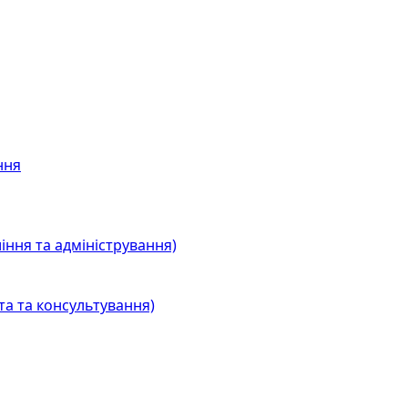
ння
іння та адміністрування)
та та консультування)