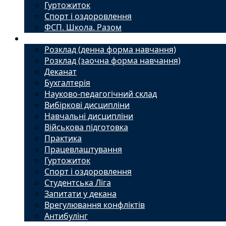
Гуртожиток
Спорт і оздоровлення
ФСП. Школа. Разом
Студенту
Розклад (денна форма навчання)
Розклад (заочна форма навчання)
Деканат
Бухгалтерія
Науково-педагогічний склад
Вибіркові дисципліни
Навчальні дисципліни
Військова підготовка
Практика
Працевлаштування
Гуртожиток
Спорт і оздоровлення
Студентська Ліга
Запитати у декана
Врегулювання конфліктів
Антибулінг