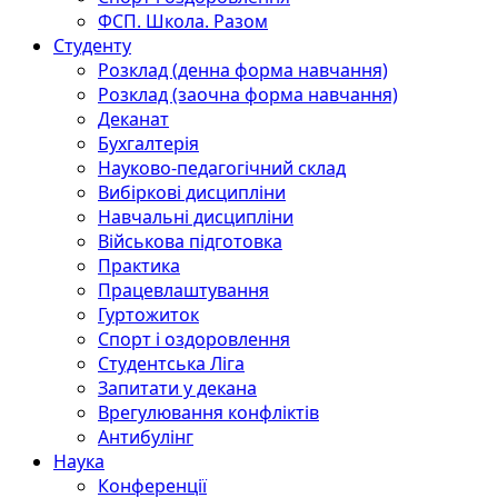
ФСП. Школа. Разом
Студенту
Розклад (денна форма навчання)
Розклад (заочна форма навчання)
Деканат
Бухгалтерія
Науково-педагогічний склад
Вибіркові дисципліни
Навчальні дисципліни
Військова підготовка
Практика
Працевлаштування
Гуртожиток
Спорт і оздоровлення
Студентська Ліга
Запитати у декана
Врегулювання конфліктів
Антибулінг
Наука
Конференції