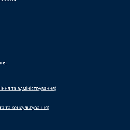
ння
іння та адміністрування)
та та консультування)