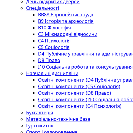
День відкритих дверей
Спеціальності
BВ88 Європейські студії
B9 Історія та археологія
B10 Філософія
C3 Міжнародні відносини
C4 Психологія
С5 Соціологія
D4 Публічне управління та адмініструва
D8 Право
I10 Соціальна робота та консультування
Навчальні дисципліни
Освітні компоненти (D4 Публічне управл
Освітні компоненти (С5 Соціологія)
Освітні компоненти (D8 Право)
Освітні компоненти (I10 Соціальна робо
Освітні компоненти (С4 Психологія)
Бухгалтерія
Матеріально-технічна база
Гуртожиток
Спорт і оздоровлення