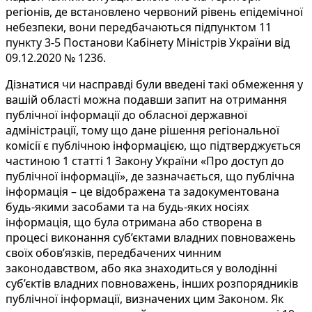
регіонів, де встановлено червоний рівень епідемічної
небезпеки, вони передбачаються підпунктом 11
пункту 3-5 Постанови Кабінету Міністрів України від
09.12.2020 № 1236.
Дізнатися чи насправді були введені такі обмеження у
вашій області можна подавши запит на отримання
публічної інформації до обласної державної
адміністрації, тому що дане рішення регіональної
комісії є публічною інформацією, що підтверджується
частиною 1 статті 1 Закону України «Про доступ до
публічної інформації», де зазначається, що публічна
інформація – це відображена та задокументована
будь-якими засобами та на будь-яких носіях
інформація, що була отримана або створена в
процесі виконання суб’єктами владних повноважень
своїх обов’язків, передбачених чинним
законодавством, або яка знаходиться у володінні
суб’єктів владних повноважень, інших розпорядників
публічної інформації, визначених цим Законом. Як