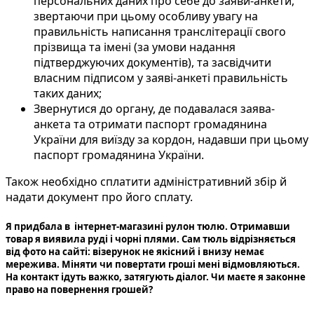
персональних даних про себе до заяви-анкети,
звертаючи при цьому особливу увагу на
правильність написання транслітерації свого
прізвища та імені (за умови надання
підтверджуючих документів), та засвідчити
власним підписом у заяві-анкеті правильність
таких даних;
Звернутися до органу, де подавалася заява-
анкета та отримати паспорт громадянина
України для виїзду за кордон, надавши при цьому
паспорт громадянина України.
Також необхідно сплатити адміністративний збір й
надати документ про його сплату.
Я придбала в інтернет-магазині рулон тюлю. Отримавши
товар я виявила руді і чорні плями. Сам тюль відрізняється
від фото на сайті: візерунок не якісний і внизу немає
мережива. Міняти чи повертати гроші мені відмовляються.
На контакт ідуть важко, затягують діалог. Чи маєте я законне
право на повернення грошей?