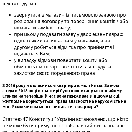
рекомендуємо:
звернутися в магазин із письмовою заявою про
розірвання договору та повернення коштів \ або
вимагати заміни товару;
при цьому подавати заяву у двох екземплярах:
один із яких залишається у магазині, а на
другому робиться відмітка про прийняття і
віддається Вам;
у випадку відмови повертати кошти або
обмінювати товар – звертатися до суду за
захистом свого порушеного права
З 2016 року я є власником квартири в місті Києві. За моєї
згоди в 2018 році в квартирі було прописану мою знайому.
Станом на теперішній час вона приживає в іншому місці,
житлом не користується, права власності на нерухомість не
має. Яким чином мені її виписати з квартири?
Статтею 47 Конституції України встановлено, що ніхто
не може бути примусово позбавлений житла інакше
як на підставі закону за рішенням суду.