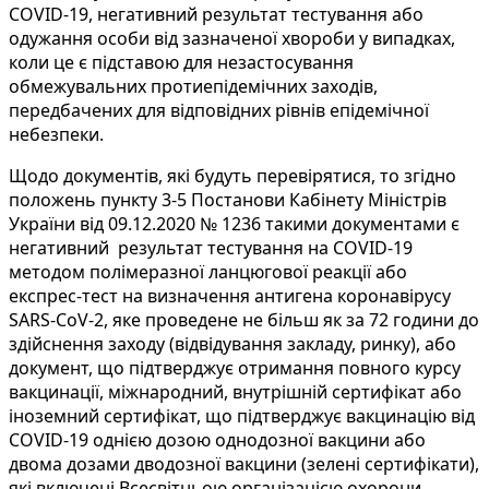
COVID-19, негативний результат тестування або
одужання особи від зазначеної хвороби у випадках,
коли це є підставою для незастосування
обмежувальних протиепідемічних заходів,
передбачених для відповідних рівнів епідемічної
небезпеки.
Щодо документів, які будуть перевірятися, то згідно
положень пункту 3-5 Постанови Кабінету Міністрів
України від 09.12.2020 № 1236 такими документами є
негативний результат тестування на COVID-19
методом полімеразної ланцюгової реакції або
експрес-тест на визначення антигена коронавірусу
SARS-CoV-2, яке проведене не більш як за 72 години до
здійснення заходу (відвідування закладу, ринку), або
документ, що підтверджує отримання повного курсу
вакцинації, міжнародний, внутрішній сертифікат або
іноземний сертифікат, що підтверджує вакцинацію від
COVID-19 однією дозою однодозної вакцини або
двома дозами дводозної вакцини (зелені сертифікати),
які включені Всесвітньою організацією охорони