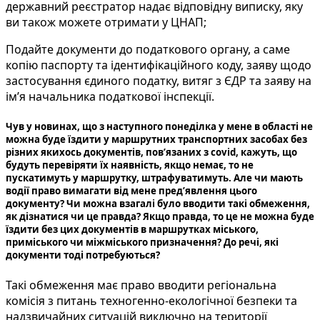
державний реєстратор надає відповідну виписку, яку
ви також можете отримати у ЦНАП;
Подайте документи до податкового органу, а саме
копію паспорту та ідентифікаційного коду, заяву щодо
застосування єдиного податку, витяг з ЄДР та заяву на
ім’я начальника податкової інспекції.
Чув у новинах, що з наступного понеділка у мене в області не
можна буде їздити у маршрутних транспортних засобах без
різних якихось документів, пов’язаних з covid, кажуть, що
будуть перевіряти їх наявність, якщо немає, то не
пускатимуть у маршрутку, штрафуватимуть. Але чи мають
водії право вимагати від мене пред’явлення цього
документу? Чи можна взагалі було вводити такі обмеження,
як дізнатися чи це правда? Якщо правда, то це не можна буде
їздити без цих документів в маршрутках міського,
приміського чи міжміського призначення? До речі, які
документи тоді потребуються?
Такі обмеження має право вводити регіональна
комісія з питань техногенно-екологічної безпеки та
надзвичайних ситуацій виключно на території