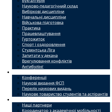
Бухгалтерія
Науково-педагогічний склад
Вибіркові дисципліни
Навчальні дисципліни
Військова підготовка
Практика
Працевлаштування
Гуртожиток
Спорт і оздоровлення
Студентська Ліга
Запитати у декана
Врегулювання конфліктів
Антибулінг
Наука
Конференції
Наукові видання ФСП
Перелік наукових видань
Наукове товариство студентів та аспірантів
Міжнародний офіс
Наші партнери
Координатор з академічної мобільності