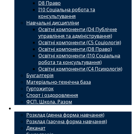
D8 Право
I10 Соціальна робота та
консультування
Навчальні дисципліни
Освітні компоненти (D4 Публічне
управління та адміністрування)
Освітні компоненти (С5 Соціологія)
Освітні компоненти (D8 Право)
Освітні компоненти (I10 Соціальна
робота та консультування)
Освітні компоненти (С4 Психологія)
Бухгалтерія
Матеріально-технічна база
Гуртожиток
Спорт і оздоровлення
ФСП. Школа. Разом
Студенту
Розклад (денна форма навчання)
Розклад (заочна форма навчання)
Деканат