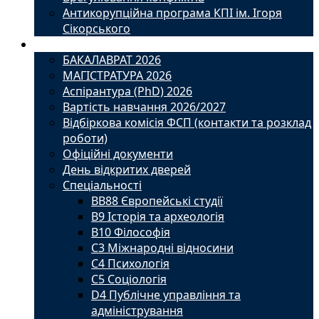
Антикорупційна програма КПІ ім. Ігоря
Сікорського
Вступ
БАКАЛАВРАТ 2026
МАГІСТРАТУРА 2026
Аспірантура (PhD) 2026
Вартість навчання 2026/2027
Відбіркова комісія ФСП (контакти та розклад
роботи)
Офіційні документи
День відкритих дверей
Спеціальності
BВ88 Європейські студії
B9 Історія та археологія
B10 Філософія
C3 Міжнародні відносини
C4 Психологія
С5 Соціологія
D4 Публічне управління та
адміністрування