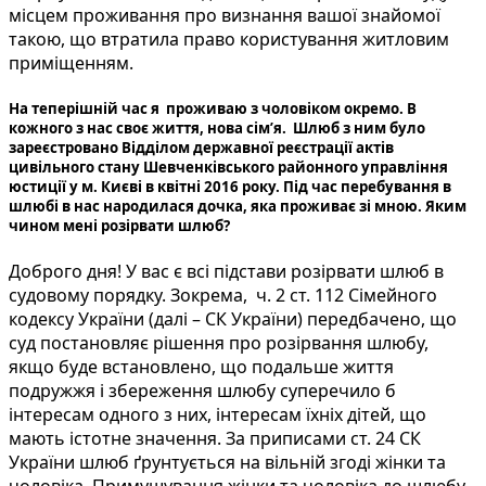
місцем проживання про визнання вашої знайомої
такою, що втратила право користування житловим
приміщенням.
На теперішній час я проживаю з чоловіком окремо. В
кожного з нас своє життя, нова сім’я. Шлюб з ним було
зареєстровано Відділом державної реєстрації актів
цивільного стану Шевченківського районного управління
юстиції у м. Києві в квітні 2016 року. Під час перебування в
шлюбі в нас народилася дочка, яка проживає зі мною. Яким
чином мені розірвати шлюб?
Доброго дня! У вас є всі підстави розірвати шлюб в
судовому порядку. Зокрема, ч. 2 ст. 112 Сімейного
кодексу України (далі – СК України) передбачено, що
суд постановляє рішення про розірвання шлюбу,
якщо буде встановлено, що подальше життя
подружжя і збереження шлюбу суперечило б
інтересам одного з них, інтересам їхніх дітей, що
мають істотне значення. За приписами ст. 24 СК
України шлюб ґрунтується на вільній згоді жінки та