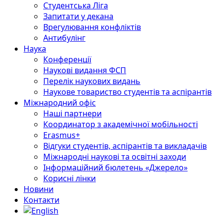
Студентська Ліга
Запитати у декана
Врегулювання конфліктів
Антибулінг
Наука
Конференції
Наукові видання ФСП
Перелік наукових видань
Наукове товариство студентів та аспірантів
Міжнародний офіс
Наші партнери
Координатор з академічної мобільності
Erasmus+
Відгуки студентів, аспірантів та викладачів
Міжнародні наукові та освітні заходи
Інформаційний бюлетень «Джерело»
Корисні лінки
Новини
Контакти