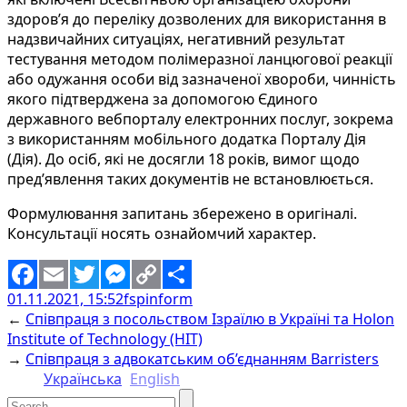
здоров’я до переліку дозволених для використання в
надзвичайних ситуаціях, негативний результат
тестування методом полімеразної ланцюгової реакції
або одужання особи від зазначеної хвороби, чинність
якого підтверджена за допомогою Єдиного
державного вебпорталу електронних послуг, зокрема
з використанням мобільного додатка Порталу Дія
(Дія). До осіб, які не досягли 18 років, вимог щодо
пред’явлення таких документів не встановлюється.
Формулювання запитань збережено в оригіналі.
Консультації носять ознайомчий характер.
01.11.2021, 15:52
fspinform
Facebook
Email
Twitter
Messenger
Copy
Share
←
Співпраця з посольством Ізраїлю в Україні та Holon
Link
Institute of Technology (HIT)
→
Співпраця з адвокатським об’єднанням Barristers
Українська
English