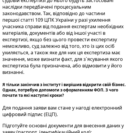
судовій експертизі до нього будуть застосовані
наслідки передбачені процесуальним
законодавством. Так, відповідно до частини
першої статті 109 ЦПК України у разі ухилення
учасника справи від подання експертам необхідних
матеріалів, документів або від іншої участі в
експертизі, якщо без цього провести експертизу
неможливо, суд залежно від того, хто із цих осіб
ухиляється, а також яке для них ця експертиза має
значення, може визнати факт, для з`ясування якого
експертиза була призначена, або відмовити у його
визнанні.
Я тільки закінчив з інститут і вирішив відкрити свій бізнес.
Однак, потребую допомоги з оформленням ФОП. З чого
почати та які наступні кроки?
Для подання заяви вам стане у нагоді електронний
цифровий підпис (ЕЦП).
Підготуйте основні документи для внесення даних у
заяву (паспорт, ідентифікаційний код);