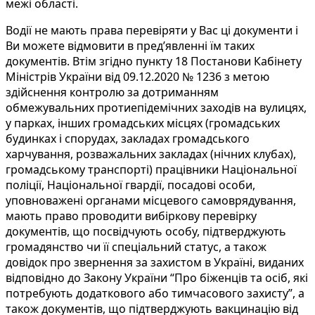
межі області.
Водії не мають права перевіряти у Вас ці документи і
Ви можете відмовити в пред’явленні їм таких
документів. Втім згідно пункту 18 Постанови Кабінету
Міністрів України від 09.12.2020 № 1236 з метою
здійснення контролю за дотриманням
обмежувальних протиепідемічних заходів на вулицях,
у парках, інших громадських місцях (громадських
будинках і спорудах, закладах громадського
харчування, розважальних закладах (нічних клубах),
громадському транспорті) працівники Національної
поліції, Національної гвардії, посадові особи,
уповноважені органами місцевого самоврядування,
мають право проводити вибіркову перевірку
документів, що посвідчують особу, підтверджують
громадянство чи її спеціальний статус, а також
довідок про звернення за захистом в Україні, виданих
відповідно до Закону України “Про біженців та осіб, які
потребують додаткового або тимчасового захисту”, а
також документів, що підтверджують вакцинацію від