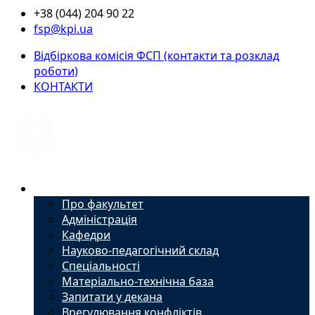
+38 (044) 204 90 22
fsp@kpi.ua
Відбіркова комісія ФСП (контакти та розклад
роботи)
КОНТАКТИ
Факультет
Про факультет
Адміністрація
Кафедри
Науково-педагогічний склад
Спеціальності
Матеріально-технічна база
Запитати у декана
Врегулювання конфліктів