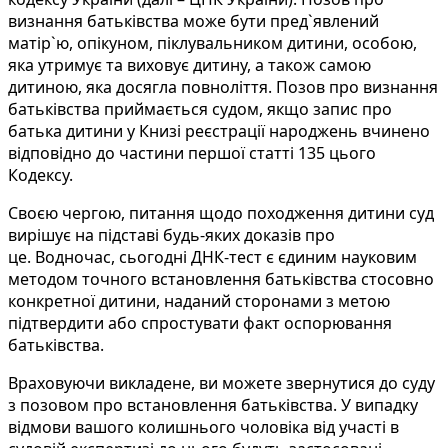
визнання батьківства може бути пред`явлений
матір`ю, опікуном, піклувальником дитини, особою,
яка утримує та виховує дитину, а також самою
дитиною, яка досягла повноліття. Позов про визнання
батьківства приймається судом, якщо запис про
батька дитини у Книзі реєстрації народжень вчинено
відповідно до частини першої статті 135 цього
Кодексу.
Своєю чергою, питання щодо походження дитини суд
вирішує на підставі будь-яких доказів про
це. Водночас, сьогодні ДНК-тест є єдиним науковим
методом точного встановлення батьківства стосовно
конкретної дитини, наданий сторонами з метою
підтвердити або спростувати факт оспорювання
батьківства.
Враховуючи викладене, ви можете звернутися до суду
з позовом про встановлення батьківства. У випадку
відмови вашого колишнього чоловіка від участі в