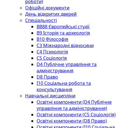
роботи)
Офіційні документи
День відкритих дверей
Спеціальності
BВ88 Європейські студії
B9 Історія та археологія
B10 Філософія
C3 Міжнародні відносини
C4 Психологія
С5 Соціологія
D4 Публічне управління та
адміністрування
D8 Право
I10 Соціальна робота та
консультування
Навчальні дисципліни
Освітні компоненти (D4 Публічне
управління та адміністрування)
Освітні компоненти (С5 Соціологія)
Освітні компоненти (D8 Право)
Освітні компоненти (I10 Соціальна