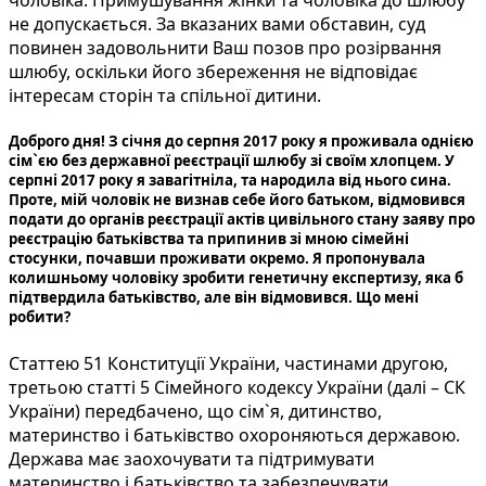
чоловіка. Примушування жінки та чоловіка до шлюбу
не допускається. За вказаних вами обставин, суд
повинен задовольнити Ваш позов про розірвання
шлюбу, оскільки його збереження не відповідає
інтересам сторін та спільної дитини.
Доброго дня! З січня до серпня 2017 року я проживала однією
сім`єю без державної реєстрації шлюбу зі своїм хлопцем. У
серпні 2017 року я завагітніла, та народила від нього сина.
Проте, мій чоловік не визнав себе його батьком, відмовився
подати до органів реєстрації актів цивільного стану заяву про
реєстрацію батьківства та припинив зі мною сімейні
стосунки, почавши проживати окремо. Я пропонувала
колишньому чоловіку зробити генетичну експертизу, яка б
підтвердила батьківство, але він відмовився. Що мені
робити?
Статтею 51 Конституції України, частинами другою,
третьою статті 5 Сімейного кодексу України (далі – СК
України) передбачено, що сім`я, дитинство,
материнство і батьківство охороняються державою.
Держава має заохочувати та підтримувати
материнство і батьківство та забезпечувати