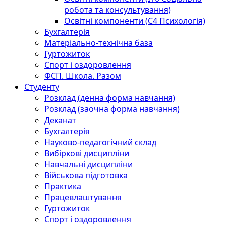
робота та консультування)
Освітні компоненти (С4 Психологія)
Бухгалтерія
Матеріально-технічна база
Гуртожиток
Спорт і оздоровлення
ФСП. Школа. Разом
Студенту
Розклад (денна форма навчання)
Розклад (заочна форма навчання)
Деканат
Бухгалтерія
Науково-педагогічний склад
Вибіркові дисципліни
Навчальні дисципліни
Військова підготовка
Практика
Працевлаштування
Гуртожиток
Спорт і оздоровлення