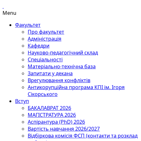
Menu
Факультет
Про факультет
Адміністрація
Кафедри
Науково-педагогічний склад
Спеціальності
Матеріально-технічна база
Запитати у декана
Врегулювання конфліктів
Антикорупційна програма КПІ ім. Ігоря
Сікорського
Вступ
БАКАЛАВРАТ 2026
МАГІСТРАТУРА 2026
Аспірантура (PhD) 2026
Вартість навчання 2026/2027
Відбіркова комісія ФСП (контакти та розклад