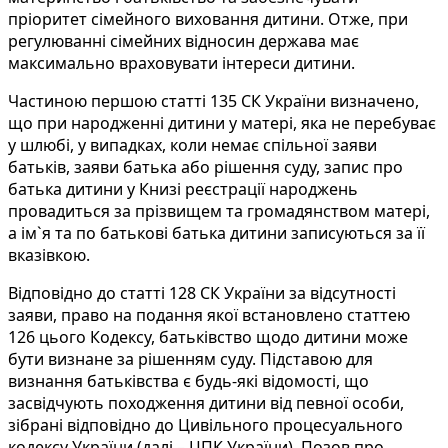
пріоритет сімейного виховання дитини. Отже, при
регулюванні сімейних відносин держава має
максимально враховувати інтереси дитини.
Частиною першою статті 135 СК України визначено,
що при народженні дитини у матері, яка не перебуває
у шлюбі, у випадках, коли немає спільної заяви
батьків, заяви батька або рішення суду, запис про
батька дитини у Книзі реєстрації народжень
провадиться за прізвищем та громадянством матері,
а ім`я та по батькові батька дитини записуються за її
вказівкою.
Відповідно до статті 128 СК України за відсутності
заяви, право на подання якої встановлено статтею
126 цього Кодексу, батьківство щодо дитини може
бути визнане за рішенням суду. Підставою для
визнання батьківства є будь-які відомості, що
засвідчують походження дитини від певної особи,
зібрані відповідно до Цивільного процесуального
кодексу України (далі – ЦПК України). Позов про