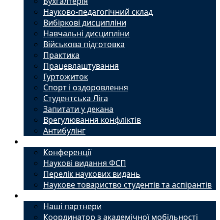
Бухгалтерія
Науково-педагогічний склад
Вибіркові дисципліни
Навчальні дисципліни
Військова підготовка
Практика
Працевлаштування
Гуртожиток
Спорт і оздоровлення
Студентська Ліга
Запитати у декана
Врегулювання конфліктів
Антибулінг
Наука
Конференції
Наукові видання ФСП
Перелік наукових видань
Наукове товариство студентів та аспірантів
Міжнародний офіс
Наші партнери
Координатор з академічної мобільності