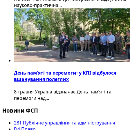
науково-практична...
День пам’яті та перемоги: у КПІ відбулося
вшанування полеглих
8 травня Україна відзначає День пам’яті та
перемоги над...
Новини ФСП
281 Публічне управління та адміністрування
D4 Право