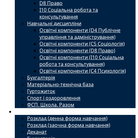
D8 Право
I10 Соціальна робота та
консультування
Навчальні дисципліни
Освітні компоненти (D4 Публічне
управління та адміністрування)
Освітні компоненти (С5 Соціологія)
Освітні компоненти (D8 Право)
Освітні компоненти (I10 Соціальна
робота та консультування)
Освітні компоненти (С4 Психологія)
Бухгалтерія
Матеріально-технічна база
Гуртожиток
Спорт і оздоровлення
ФСП. Школа. Разом
Студенту
Розклад (денна форма навчання)
Розклад (заочна форма навчання)
Деканат