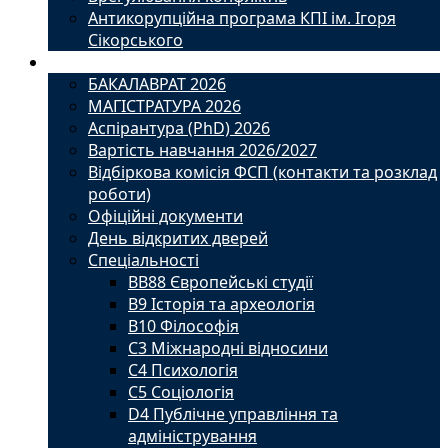
Антикорупційна програма КПІ ім. Ігоря
Сікорського
Вступ
БАКАЛАВРАТ 2026
МАГІСТРАТУРА 2026
Аспірантура (PhD) 2026
Вартість навчання 2026/2027
Відбіркова комісія ФСП (контакти та розклад
роботи)
Офіційні документи
День відкритих дверей
Спеціальності
BВ88 Європейські студії
B9 Історія та археологія
B10 Філософія
C3 Міжнародні відносини
C4 Психологія
С5 Соціологія
D4 Публічне управління та
адміністрування