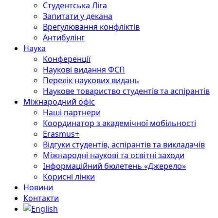
Студентська Ліга
Запитати у декана
Врегулювання конфліктів
Антибулінг
Наука
Конференції
Наукові видання ФСП
Перелік наукових видань
Наукове товариство студентів та аспірантів
Міжнародний офіс
Наші партнери
Координатор з академічної мобільності
Erasmus+
Відгуки студентів, аспірантів та викладачів
Міжнародні наукові та освітні заходи
Інформаційний бюлетень «Джерело»
Корисні лінки
Новини
Контакти