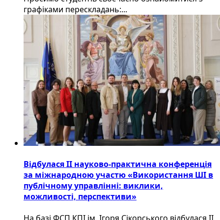
графіками перескладань:...
Відбулася ІІ науково-практична конференція
за міжнародною участю «Використання ШІ в
публічному управлінні: виклики,
можливості, перспективи»
На базі ФСП КПІ ім. Ігоря Сікорського відбулася ІІ