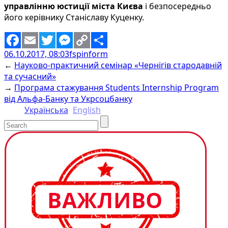
управлінню юстиції міста Києва
і безпосередньо
його керівнику Станіславу Куценку.
06.10.2017, 08:03
fspinform
Facebook
Email
Twitter
Messenger
Copy
Share
←
Науково-практичний семінар «Чернігів стародавній
Link
та сучасний»
→
Програма стажування Students Internship Program
від Альфа-Банку та Укрсоцбанку
Українська
English