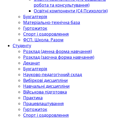
робота та консультування)
Освітні компоненти (С4 Психологія)
Бухгалтерія
Матеріально-технічна база
Гуртожиток
Спорт і оздоровлення
ФСП. Школа. Разом
Студенту
Розклад (денна форма навчання)
Розклад (заочна форма навчання)
Деканат
Бухгалтерія
Науково-педагогічний склад
Вибіркові дисципліни
Навчальні дисципліни
Військова підготовка
Практика
Працевлаштування
Гуртожиток
Спорт і оздоровлення