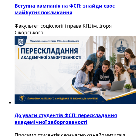
Вступна кампанія на ФСП: знайди своє
майбутнє покликання
Факультет соціології і права КПІ ім. Ігоря
Сікорського...
До уваги студентів ФСП: перескладання
академічної заборгованості
Просимо студентів своєчасно ознайомитися з