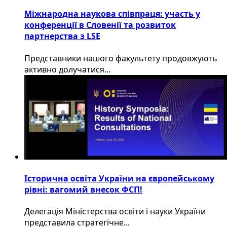
Міжнародна наукова співпраця: участь у
конференції в Словенії та розвиток
партнерства з LSE
​Представники нашого факультету продовжують
активно долучатися...
Історична освіта України на європейському
рівні: вагомий внесок ФСП!
Делегація Міністерства освіти і науки України
представила стратегічне...