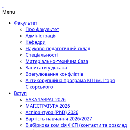
Menu
Факультет
Про факультет
Адміністрація
Кафедри
Науково-педагогічний склад
Спеціальності
Матеріально-технічна база
Запитати у декана
Врегулювання конфліктів
Антикорупційна програма КПІ ім. Ігоря
Сікорського
Вступ
БАКАЛАВРАТ 2026
МАГІСТРАТУРА 2026
Аспірантура (PhD) 2026
Вартість навчання 2026/2027
Відбіркова комісія ФСП (контакти та розклад