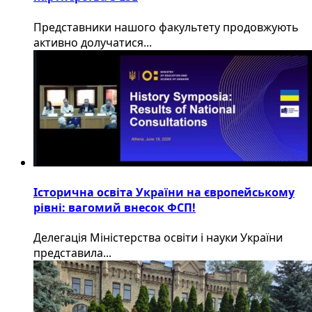
​Представники нашого факультету продовжують
активно долучатися...
Історична освіта України на європейському
рівні: вагомий внесок ФСП!
Делегація Міністерства освіти і науки України
представила...