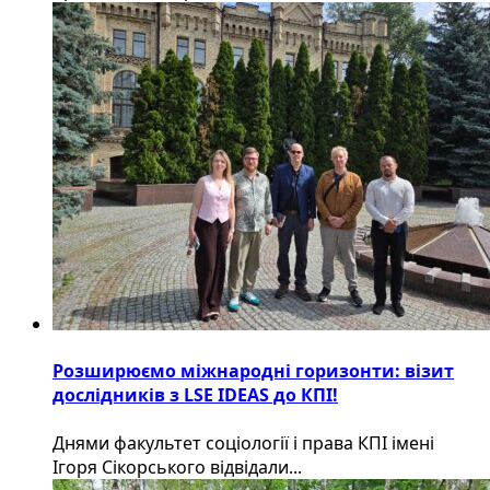
Розширюємо міжнародні горизонти: візит
дослідників з LSE IDEAS до КПІ!
Днями факультет соціології і права КПІ імені
Ігоря Сікорського відвідали...