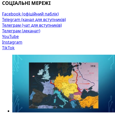
СОЦІАЛЬНІ МЕРЕЖІ
Facebook (офіційний паблік)
Telegram (канал для вступників)
Телеграм (чат для вступників)
Телеграм (деканат)
YouTube
Instagram
TikTok