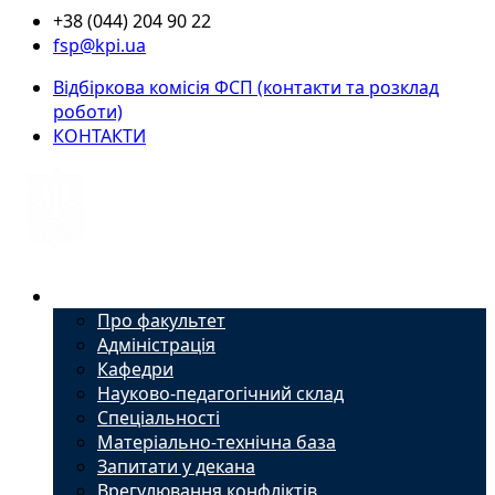
+38 (044) 204 90 22
fsp@kpi.ua
Відбіркова комісія ФСП (контакти та розклад
роботи)
КОНТАКТИ
Факультет
Про факультет
Адміністрація
Кафедри
Науково-педагогічний склад
Спеціальності
Матеріально-технічна база
Запитати у декана
Врегулювання конфліктів