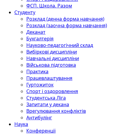
ФСП. Школа. Разом
Студенту
Розклад (денна форма навчання)
Розклад (заочна форма навчання)
Деканат
Бухгалтерія
Науково-педагогічний склад
Вибіркові дисципліни
Навчальні дисципліни
Військова підготовка
Практика
Працевлаштування
Гуртожиток
Спорт і оздоровлення
Студентська Ліга
Запитати у декана
Врегулювання конфліктів
Антибулінг
Наука
Конференції