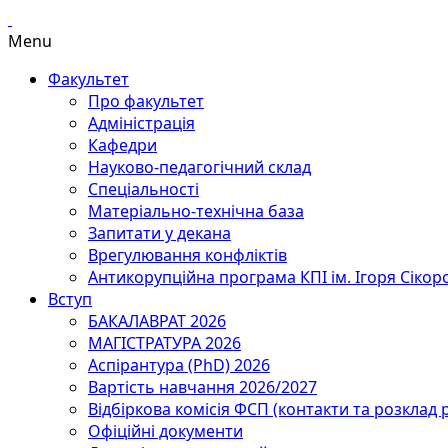
Menu
Факультет
Про факультет
Адміністрація
Кафедри
Науково-педагогічний склад
Спеціальності
Матеріально-технічна база
Запитати у декана
Врегулювання конфліктів
Антикорупційна програма КПІ ім. Ігоря Сікор
Вступ
БАКАЛАВРАТ 2026
МАГІСТРАТУРА 2026
Аспірантура (PhD) 2026
Вартість навчання 2026/2027
Відбіркова комісія ФСП (контакти та розклад 
Офіційні документи