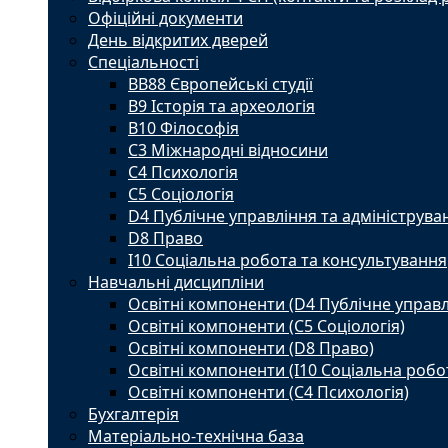
Офіційні документи
День відкритих дверей
Спеціальності
BВ88 Європейські студії
B9 Історія та археологія
B10 Філософія
C3 Міжнародні відносини
C4 Психологія
С5 Соціологія
D4 Публічне управління та адмініструва
D8 Право
I10 Соціальна робота та консультування
Навчальні дисципліни
Освітні компоненти (D4 Публічне управл
Освітні компоненти (С5 Соціологія)
Освітні компоненти (D8 Право)
Освітні компоненти (I10 Соціальна робо
Освітні компоненти (С4 Психологія)
Бухгалтерія
Матеріально-технічна база