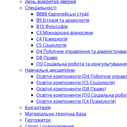
День відкритих дверей
Спеціальності
BВ88 Європейські студії
B9 Історія та археологія
B10 Філософія
C3 Міжнародні відносини
C4 Психологія
С5 Соціологія
D4 Публічне управління та адмініструва
D8 Право
I10 Соціальна робота та консультування
Навчальні дисципліни
Освітні компоненти (D4 Публічне управл
Освітні компоненти (С5 Соціологія)
Освітні компоненти (D8 Право)
Освітні компоненти (I10 Соціальна робо
Освітні компоненти (С4 Психологія)
Бухгалтерія
Матеріально-технічна база
Гуртожиток
Спорт і оздоровлення