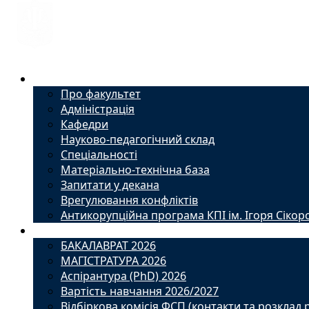
Факультет
Про факультет
Адміністрація
Кафедри
Науково-педагогічний склад
Спеціальності
Матеріально-технічна база
Запитати у декана
Врегулювання конфліктів
Антикорупційна програма КПІ ім. Ігоря Сікор
Вступ
БАКАЛАВРАТ 2026
МАГІСТРАТУРА 2026
Аспірантура (PhD) 2026
Вартість навчання 2026/2027
Відбіркова комісія ФСП (контакти та розклад 