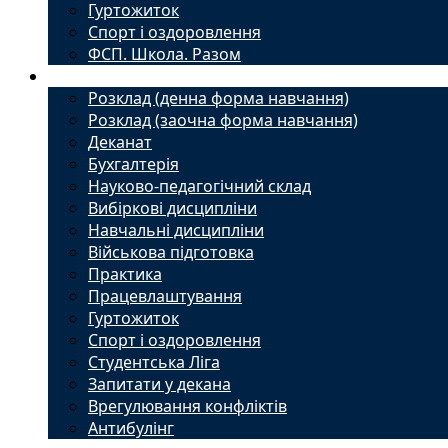
Гуртожиток
Спорт і оздоровлення
ФСП. Школа. Разом
Студенту
Розклад (денна форма навчання)
Розклад (заочна форма навчання)
Деканат
Бухгалтерія
Науково-педагогічний склад
Вибіркові дисципліни
Навчальні дисципліни
Військова підготовка
Практика
Працевлаштування
Гуртожиток
Спорт і оздоровлення
Студентська Ліга
Запитати у декана
Врегулювання конфліктів
Антибулінг