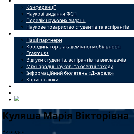
Наука
Конференції
Наукові видання ФСП
Перелік наукових видань
Наукове товариство студентів та аспірантів
Міжнародний офіс
Наші партнери
Координатор з академічної мобільності
Erasmus+
Відгуки студентів, аспірантів та викладачів
Міжнародні наукові та освітні заходи
Інформаційний бюлетень «Джерело»
Корисні лінки
Новини
Контакти
Куляша Марія Вікторівна
Викладач