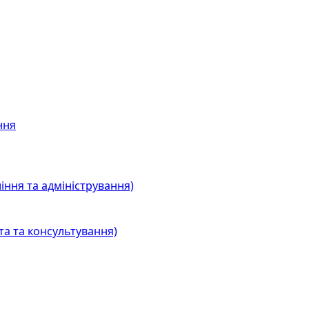
ння
іння та адміністрування)
та та консультування)