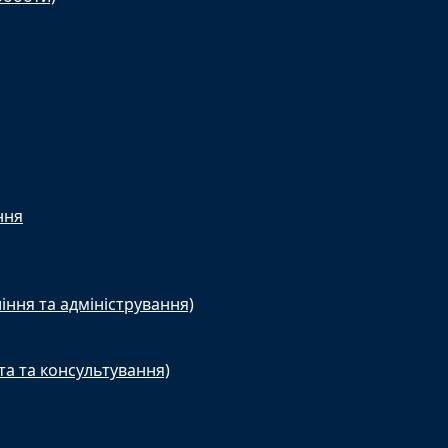
ння
іння та адміністрування)
та та консультування)