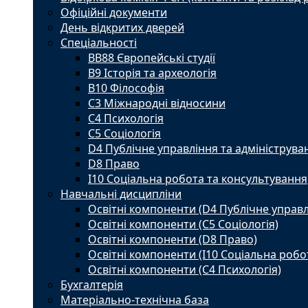
Офіційні документи
День відкритих дверей
Спеціальності
BВ88 Європейські студії
B9 Історія та археологія
B10 Філософія
C3 Міжнародні відносини
C4 Психологія
С5 Соціологія
D4 Публічне управління та адмініструва
D8 Право
I10 Соціальна робота та консультування
Навчальні дисципліни
Освітні компоненти (D4 Публічне управл
Освітні компоненти (С5 Соціологія)
Освітні компоненти (D8 Право)
Освітні компоненти (I10 Соціальна робо
Освітні компоненти (С4 Психологія)
Бухгалтерія
Матеріально-технічна база