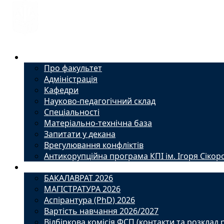
Факультет
Про факультет
Адміністрація
Кафедри
Науково-педагогічний склад
Спеціальності
Матеріально-технічна база
Запитати у декана
Врегулювання конфліктів
Антикорупційна програма КПІ ім. Ігоря Сікор
Вступ
БАКАЛАВРАТ 2026
МАГІСТРАТУРА 2026
Аспірантура (PhD) 2026
Вартість навчання 2026/2027
Відбіркова комісія ФСП (контакти та розклад 