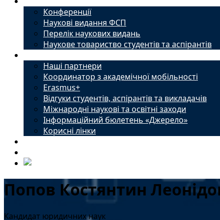
Наука
Конференції
Наукові видання ФСП
Перелік наукових видань
Наукове товариство студентів та аспірантів
Міжнародний офіс
Наші партнери
Координатор з академічної мобільності
Erasmus+
Відгуки студентів, аспірантів та викладачів
Міжнародні наукові та освітні заходи
Інформаційний бюлетень «Джерело»
Корисні лінки
Новини
Контакти
Попов Костянтин Леонід
Кандидат юридичних наук