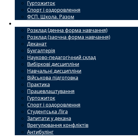
Гуртожиток
Спорт і оздоровлення
ФСП. Школа. Разом
Студенту
Розклад (денна форма навчання)
Розклад (заочна форма навчання)
Деканат
Бухгалтерія
Науково-педагогічний склад
Вибіркові дисципліни
Навчальні дисципліни
Військова підготовка
Практика
Працевлаштування
Гуртожиток
Спорт і оздоровлення
Студентська Ліга
Запитати у декана
Врегулювання конфліктів
Антибулінг