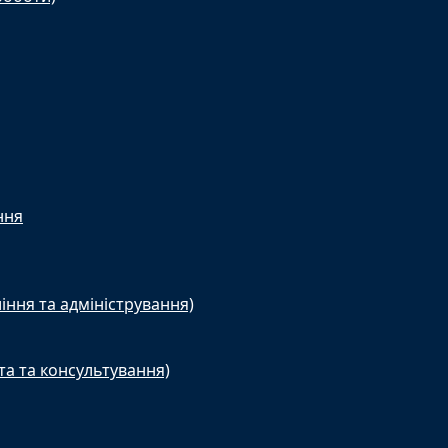
ння
іння та адміністрування)
та та консультування)