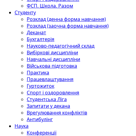
ФСП. Школа. Разом
Студенту
Розклад (денна форма навчання)
Розклад (заочна форма навчання)
Деканат
Бухгалтерія
Науково-педагогічний склад
Вибіркові дисципліни
Навчальні дисципліни
Військова підготовка
Практика
Працевлаштування
Гуртожиток
Спорт і оздоровлення
Студентська Ліга
Запитати у декана
Врегулювання конфліктів
Антибулінг
Наука
Конференції