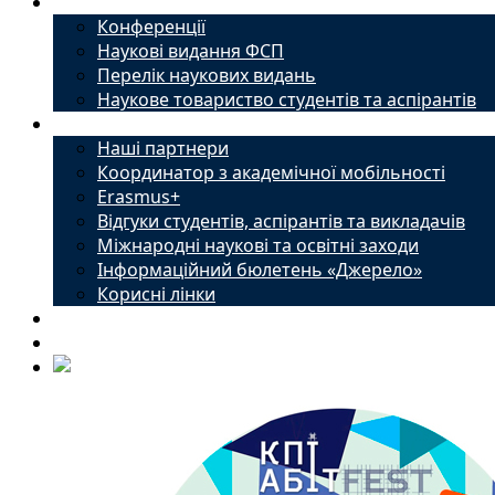
Наука
Конференції
Наукові видання ФСП
Перелік наукових видань
Наукове товариство студентів та аспірантів
Міжнародний офіс
Наші партнери
Координатор з академічної мобільності
Erasmus+
Відгуки студентів, аспірантів та викладачів
Міжнародні наукові та освітні заходи
Інформаційний бюлетень «Джерело»
Корисні лінки
Новини
Контакти