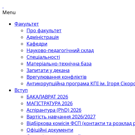
Menu
Факультет
Про факультет
Адміністрація
Кафедри
Науково-педагогічний склад
Спеціальності
Матеріально-технічна база
Запитати у декана
Врегулювання конфліктів
Антикорупційна програма КПІ ім. Ігоря Сікор
Вступ
БАКАЛАВРАТ 2026
МАГІСТРАТУРА 2026
Аспірантура (PhD) 2026
Вартість навчання 2026/2027
Відбіркова комісія ФСП (контакти та розклад 
Офіційні документи