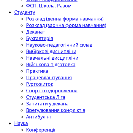
ФСП. Школа. Разом
Студенту
Розклад (денна форма навчання)
Розклад (заочна форма навчання)
Деканат
Бухгалтерія
Науково-педагогічний склад
Вибіркові дисципліни
Навчальні дисципліни
Військова підготовка
Практика
Працевлаштування
Гуртожиток
Спорт і оздоровлення
Студентська Ліга
Запитати у декана
Врегулювання конфліктів
Антибулінг
Наука
Конференції