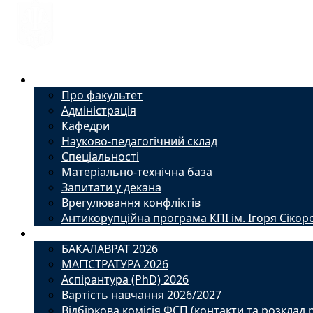
Факультет
Про факультет
Адміністрація
Кафедри
Науково-педагогічний склад
Спеціальності
Матеріально-технічна база
Запитати у декана
Врегулювання конфліктів
Антикорупційна програма КПІ ім. Ігоря Сікор
Вступ
БАКАЛАВРАТ 2026
МАГІСТРАТУРА 2026
Аспірантура (PhD) 2026
Вартість навчання 2026/2027
Відбіркова комісія ФСП (контакти та розклад 