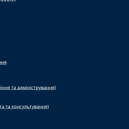
ння
іння та адміністрування)
та та консультування)