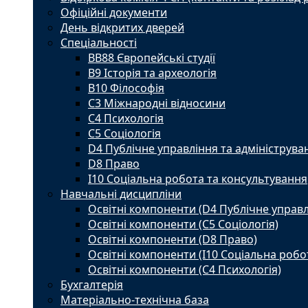
Офіційні документи
День відкритих дверей
Спеціальності
BВ88 Європейські студії
B9 Історія та археологія
B10 Філософія
C3 Міжнародні відносини
C4 Психологія
С5 Соціологія
D4 Публічне управління та адмініструва
D8 Право
I10 Соціальна робота та консультування
Навчальні дисципліни
Освітні компоненти (D4 Публічне управл
Освітні компоненти (С5 Соціологія)
Освітні компоненти (D8 Право)
Освітні компоненти (I10 Соціальна робо
Освітні компоненти (С4 Психологія)
Бухгалтерія
Матеріально-технічна база