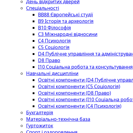
День відкритих дверей
Спеціальності
BВ88 Європейські студії
B9 Історія та археологія
B10 Філософія
C3 Міжнародні відносини
C4 Психологія
С5 Соціологія
D4 Публічне управління та адмініструва
D8 Право
I10 Соціальна робота та консультування
Навчальні дисципліни
Освітні компоненти (D4 Публічне управл
Освітні компоненти (С5 Соціологія)
Освітні компоненти (D8 Право)
Освітні компоненти (I10 Соціальна робо
Освітні компоненти (С4 Психологія)
Бухгалтерія
Матеріально-технічна база
Гуртожиток
Спорт і оздоровлення