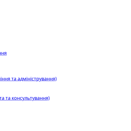
ння
іння та адміністрування)
та та консультування)