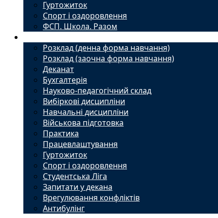
Гуртожиток
Спорт і оздоровлення
ФСП. Школа. Разом
Студенту
Розклад (денна форма навчання)
Розклад (заочна форма навчання)
Деканат
Бухгалтерія
Науково-педагогічний склад
Вибіркові дисципліни
Навчальні дисципліни
Військова підготовка
Практика
Працевлаштування
Гуртожиток
Спорт і оздоровлення
Студентська Ліга
Запитати у декана
Врегулювання конфліктів
Антибулінг