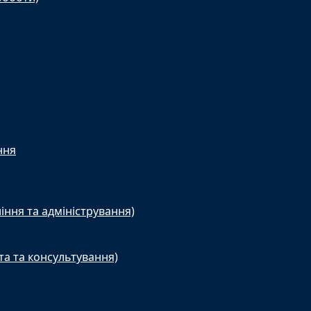
ння
іння та адміністрування)
та та консультування)