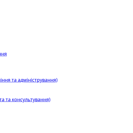
ння
іння та адміністрування)
та та консультування)