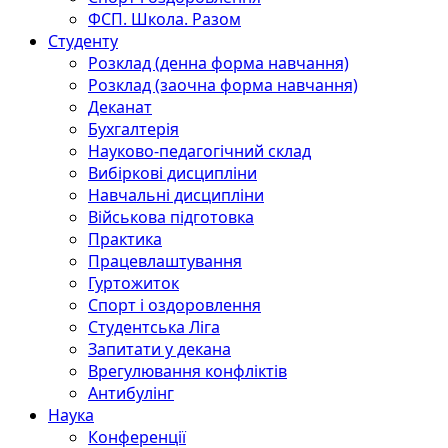
ФСП. Школа. Разом
Студенту
Розклад (денна форма навчання)
Розклад (заочна форма навчання)
Деканат
Бухгалтерія
Науково-педагогічний склад
Вибіркові дисципліни
Навчальні дисципліни
Військова підготовка
Практика
Працевлаштування
Гуртожиток
Спорт і оздоровлення
Студентська Ліга
Запитати у декана
Врегулювання конфліктів
Антибулінг
Наука
Конференції