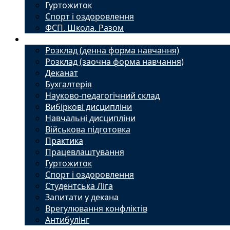
Гуртожиток
Спорт і оздоровлення
ФСП. Школа. Разом
Студенту
Розклад (денна форма навчання)
Розклад (заочна форма навчання)
Деканат
Бухгалтерія
Науково-педагогічний склад
Вибіркові дисципліни
Навчальні дисципліни
Військова підготовка
Практика
Працевлаштування
Гуртожиток
Спорт і оздоровлення
Студентська Ліга
Запитати у декана
Врегулювання конфліктів
Антибулінг