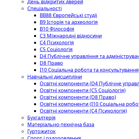
День відкритих дверей
Спеціальності
BВ88 Європейські студії
B9 Історія та археологія
B10 Філософія
C3 Міжнародні відносини
C4 Психологія
С5 Соціологія
D4 Публічне управління та адмініструва
D8 Право
I10 Соціальна робота та консультування
Навчальні дисципліни
Освітні компоненти (D4 Публічне управл
Освітні компоненти (С5 Соціологія)
Освітні компоненти (D8 Право)
Освітні компоненти (I10 Соціальна робо
Освітні компоненти (С4 Психологія)
Бухгалтерія
Матеріально-технічна база
Гуртожиток
Спорт і оздоровлення