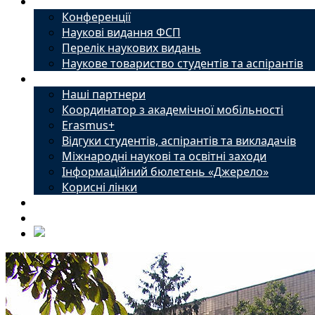
Наука
Конференції
Наукові видання ФСП
Перелік наукових видань
Наукове товариство студентів та аспірантів
Міжнародний офіс
Наші партнери
Координатор з академічної мобільності
Erasmus+
Відгуки студентів, аспірантів та викладачів
Міжнародні наукові та освітні заходи
Інформаційний бюлетень «Джерело»
Корисні лінки
Новини
Контакти