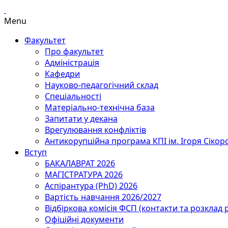
Menu
Факультет
Про факультет
Адміністрація
Кафедри
Науково-педагогічний склад
Спеціальності
Матеріально-технічна база
Запитати у декана
Врегулювання конфліктів
Антикорупційна програма КПІ ім. Ігоря Сікор
Вступ
БАКАЛАВРАТ 2026
МАГІСТРАТУРА 2026
Аспірантура (PhD) 2026
Вартість навчання 2026/2027
Відбіркова комісія ФСП (контакти та розклад 
Офіційні документи