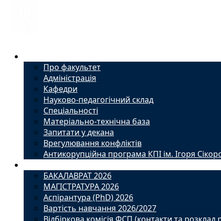
Факультет
Про факультет
Адміністрація
Кафедри
Науково-педагогічний склад
Спеціальності
Матеріально-технічна база
Запитати у декана
Врегулювання конфліктів
Антикорупційна програма КПІ ім. Ігоря Сікор
Вступ
БАКАЛАВРАТ 2026
МАГІСТРАТУРА 2026
Аспірантура (PhD) 2026
Вартість навчання 2026/2027
Відбіркова комісія ФСП (контакти та розклад 