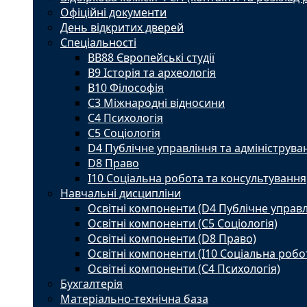
Офіційні документи
День відкритих дверей
Спеціальності
BВ88 Європейські студії
B9 Історія та археологія
B10 Філософія
C3 Міжнародні відносини
C4 Психологія
С5 Соціологія
D4 Публічне управління та адмініструва
D8 Право
I10 Соціальна робота та консультування
Навчальні дисципліни
Освітні компоненти (D4 Публічне управл
Освітні компоненти (С5 Соціологія)
Освітні компоненти (D8 Право)
Освітні компоненти (I10 Соціальна робо
Освітні компоненти (С4 Психологія)
Бухгалтерія
Матеріально-технічна база