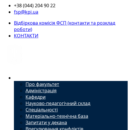
+38 (044) 204 90 22
fsp@kpi.ua
Відбіркова комісія ФСП (контакти та розклад
роботи)
КОНТАКТИ
Факультет
Про факультет
Адміністрація
Кафедри
Науково-педагогічний склад
Спеціальності
Матеріально-технічна база
Запитати у декана
Врегулювання конфліктів