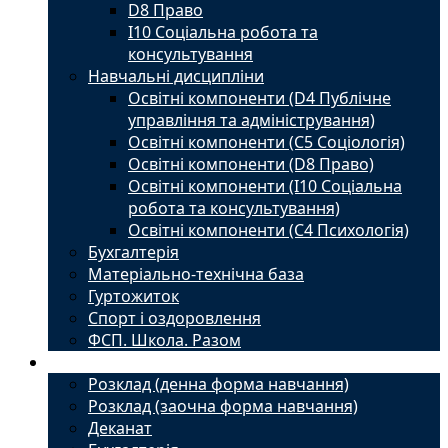
D8 Право
I10 Соціальна робота та
консультування
Навчальні дисципліни
Освітні компоненти (D4 Публічне
управління та адміністрування)
Освітні компоненти (С5 Соціологія)
Освітні компоненти (D8 Право)
Освітні компоненти (I10 Соціальна
робота та консультування)
Освітні компоненти (С4 Психологія)
Бухгалтерія
Матеріально-технічна база
Гуртожиток
Спорт і оздоровлення
ФСП. Школа. Разом
Студенту
Розклад (денна форма навчання)
Розклад (заочна форма навчання)
Деканат