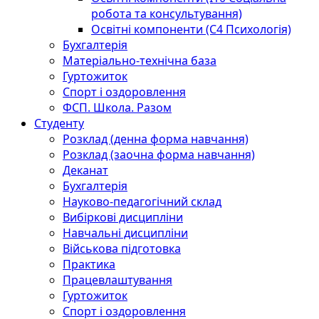
робота та консультування)
Освітні компоненти (С4 Психологія)
Бухгалтерія
Матеріально-технічна база
Гуртожиток
Спорт і оздоровлення
ФСП. Школа. Разом
Студенту
Розклад (денна форма навчання)
Розклад (заочна форма навчання)
Деканат
Бухгалтерія
Науково-педагогічний склад
Вибіркові дисципліни
Навчальні дисципліни
Військова підготовка
Практика
Працевлаштування
Гуртожиток
Спорт і оздоровлення