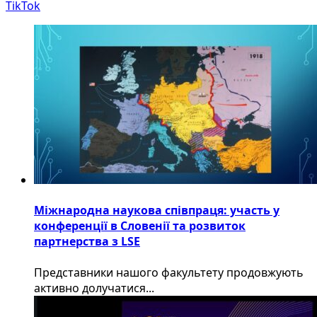
TikTok
Міжнародна наукова співпраця: участь у
конференції в Словенії та розвиток
партнерства з LSE
​Представники нашого факультету продовжують
активно долучатися...