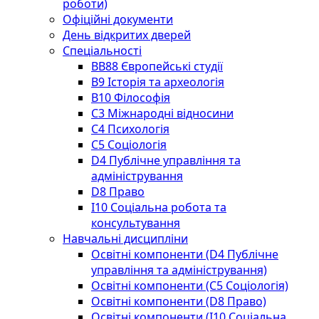
роботи)
Офіційні документи
День відкритих дверей
Спеціальності
BВ88 Європейські студії
B9 Історія та археологія
B10 Філософія
C3 Міжнародні відносини
C4 Психологія
С5 Соціологія
D4 Публічне управління та
адміністрування
D8 Право
I10 Соціальна робота та
консультування
Навчальні дисципліни
Освітні компоненти (D4 Публічне
управління та адміністрування)
Освітні компоненти (С5 Соціологія)
Освітні компоненти (D8 Право)
Освітні компоненти (I10 Соціальна