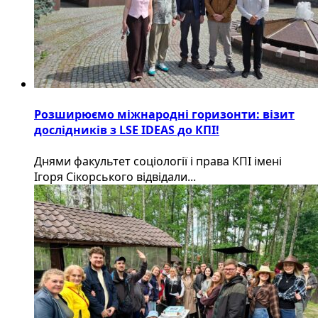
Розширюємо міжнародні горизонти: візит
дослідників з LSE IDEAS до КПІ!
Днями факультет соціології і права КПІ імені
Ігоря Сікорського відвідали...