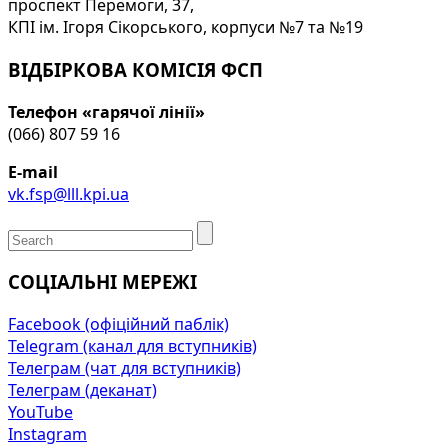
проспект Перемоги, 37,
КПІ ім. Ігоря Сікорського, корпуси №7 та №19
ВІДБІРКОВА КОМІСІЯ ФСП
Телефон «гарячої лінії»
(066) 807 59 16
E-mail
vk.fsp@lll.kpi.ua
СОЦІАЛЬНІ МЕРЕЖІ
Facebook (офіційний паблік)
Telegram (канал для вступників)
Телеграм (чат для вступників)
Телеграм (деканат)
YouTube
Instagram