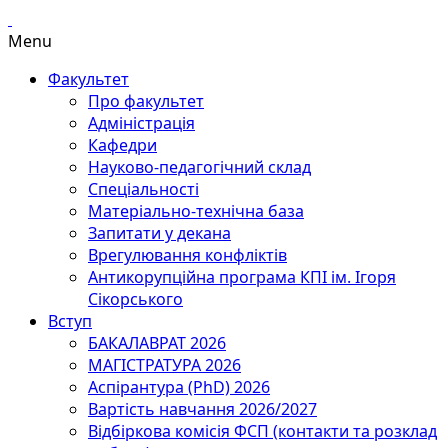
Menu
Факультет
Про факультет
Адміністрація
Кафедри
Науково-педагогічний склад
Спеціальності
Матеріально-технічна база
Запитати у декана
Врегулювання конфліктів
Антикорупційна програма КПІ ім. Ігоря
Сікорського
Вступ
БАКАЛАВРАТ 2026
МАГІСТРАТУРА 2026
Аспірантура (PhD) 2026
Вартість навчання 2026/2027
Відбіркова комісія ФСП (контакти та розклад