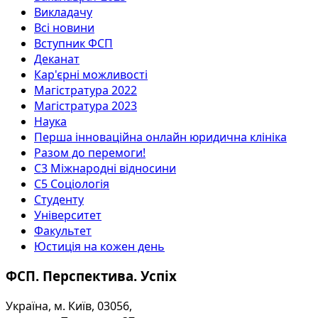
Викладачу
Всі новини
Вступник ФСП
Деканат
Кар'єрні можливості
Магістратура 2022
Магістратура 2023
Наука
Перша інноваційна онлайн юридична клініка
Разом до перемоги!
С3 Міжнародні відносини
С5 Соціологія
Студенту
Університет
Факультет
Юстиція на кожен день
ФСП. Перспектива. Успіх
Україна, м. Київ, 03056,