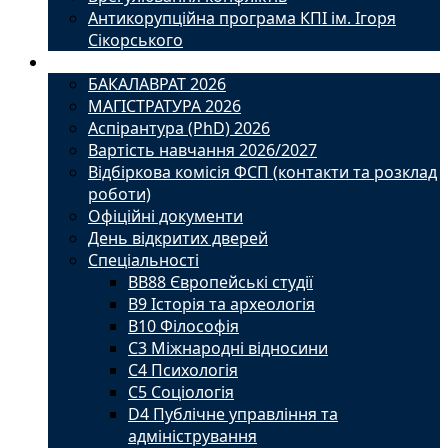
Антикорупційна програма КПІ ім. Ігоря
Сікорського
Вступ
БАКАЛАВРАТ 2026
МАГІСТРАТУРА 2026
Аспірантура (PhD) 2026
Вартість навчання 2026/2027
Відбіркова комісія ФСП (контакти та розклад
роботи)
Офіційні документи
День відкритих дверей
Спеціальності
BВ88 Європейські студії
B9 Історія та археологія
B10 Філософія
C3 Міжнародні відносини
C4 Психологія
С5 Соціологія
D4 Публічне управління та
адміністрування