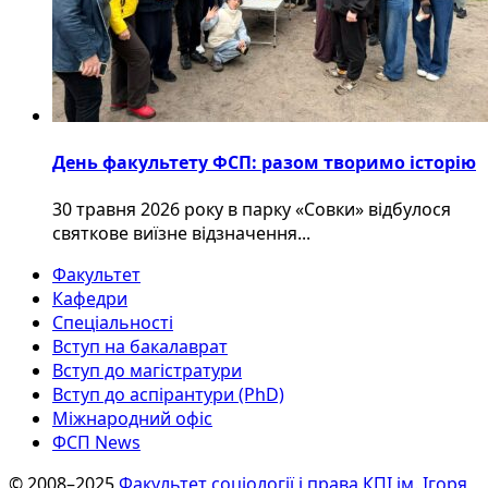
День факультету ФСП: разом творимо історію
30 травня 2026 року в парку «Совки» відбулося
святкове виїзне відзначення...
Факультет
Кафедри
Спеціальності
Вступ на бакалаврат
Вступ до магістратури
Вступ до аспірантури (PhD)
Міжнародний офіс
ФСП News
© 2008–2025
Факультет соціології і права КПІ ім. Ігоря