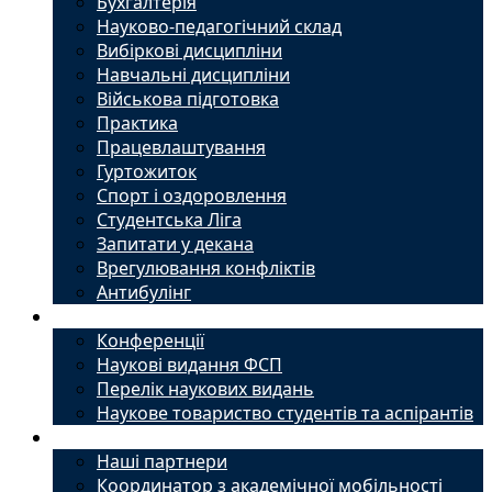
Бухгалтерія
Науково-педагогічний склад
Вибіркові дисципліни
Навчальні дисципліни
Військова підготовка
Практика
Працевлаштування
Гуртожиток
Спорт і оздоровлення
Студентська Ліга
Запитати у декана
Врегулювання конфліктів
Антибулінг
Наука
Конференції
Наукові видання ФСП
Перелік наукових видань
Наукове товариство студентів та аспірантів
Міжнародний офіс
Наші партнери
Координатор з академічної мобільності