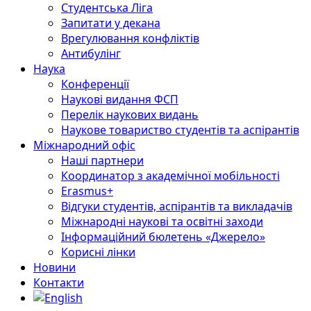
Студентська Ліга
Запитати у декана
Врегулювання конфліктів
Антибулінг
Наука
Конференції
Наукові видання ФСП
Перелік наукових видань
Наукове товариство студентів та аспірантів
Міжнародний офіс
Наші партнери
Координатор з академічної мобільності
Erasmus+
Відгуки студентів, аспірантів та викладачів
Міжнародні наукові та освітні заходи
Інформаційний бюлетень «Джерело»
Корисні лінки
Новини
Контакти