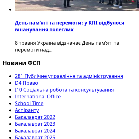
День пам’яті та перемоги: у КПІ відбулося
вшанування полеглих
8 травня Україна відзначає День пам’яті та
перемоги над...
Новини ФСП
281 Публічне управління та адміністрування
D4 Право
I10 Соціальна робота та консультування
International Office
School Time
Аспіранту
Бакалаврат 2022
Бакалаврат 2023
Бакалаврат 2024
Бакалаврат 2025