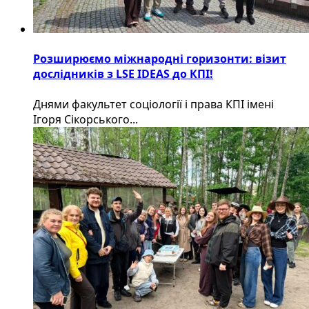
Розширюємо міжнародні горизонти: візит
дослідників з LSE IDEAS до КПІ!
Днями факультет соціології і права КПІ імені
Ігоря Сікорського...