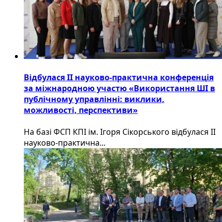
Відбулася ІІ науково-практична конференція
за міжнародною участю «Використання ШІ в
публічному управлінні: виклики,
можливості, перспективи»
На базі ФСП КПІ ім. Ігоря Сікорського відбулася ІІ
науково-практична...