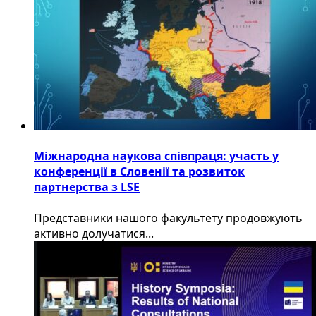
Міжнародна наукова співпраця: участь у
конференції в Словенії та розвиток
партнерства з LSE
​Представники нашого факультету продовжують
активно долучатися...