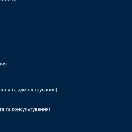
ння
іння та адміністрування)
та та консультування)