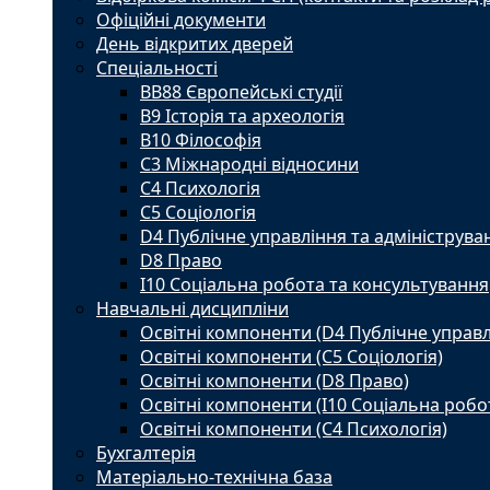
Офіційні документи
День відкритих дверей
Спеціальності
BВ88 Європейські студії
B9 Історія та археологія
B10 Філософія
C3 Міжнародні відносини
C4 Психологія
С5 Соціологія
D4 Публічне управління та адмініструва
D8 Право
I10 Соціальна робота та консультування
Навчальні дисципліни
Освітні компоненти (D4 Публічне управл
Освітні компоненти (С5 Соціологія)
Освітні компоненти (D8 Право)
Освітні компоненти (I10 Соціальна робо
Освітні компоненти (С4 Психологія)
Бухгалтерія
Матеріально-технічна база