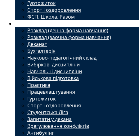
Гуртожиток
Спорт і оздоровлення
ФСП. Школа. Разом
Студенту
Розклад (денна форма навчання)
Розклад (заочна форма навчання)
Деканат
Бухгалтерія
Науково-педагогічний склад
Вибіркові дисципліни
Навчальні дисципліни
Військова підготовка
Практика
Працевлаштування
Гуртожиток
Спорт і оздоровлення
Студентська Ліга
Запитати у декана
Врегулювання конфліктів
Антибулінг