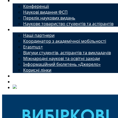
Наука
Конференції
Наукові видання ФСП
Перелік наукових видань
Наукове товариство студентів та аспірантів
Міжнародний офіс
Наші партнери
Координатор з академічної мобільності
Erasmus+
Відгуки студентів, аспірантів та викладачів
Міжнародні наукові та освітні заходи
Інформаційний бюлетень «Джерело»
Корисні лінки
Новини
Контакти