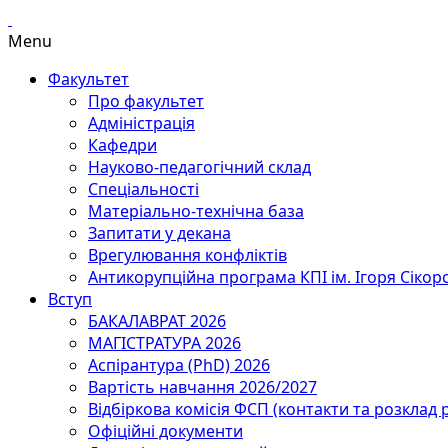
Menu
Факультет
Про факультет
Адміністрація
Кафедри
Науково-педагогічний склад
Спеціальності
Матеріально-технічна база
Запитати у декана
Врегулювання конфліктів
Антикорупційна програма КПІ ім. Ігоря Сікор
Вступ
БАКАЛАВРАТ 2026
МАГІСТРАТУРА 2026
Аспірантура (PhD) 2026
Вартість навчання 2026/2027
Відбіркова комісія ФСП (контакти та розклад 
Офіційні документи