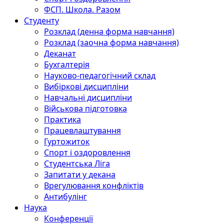
ФСП. Школа. Разом
Студенту
Розклад (денна форма навчання)
Розклад (заочна форма навчання)
Деканат
Бухгалтерія
Науково-педагогічний склад
Вибіркові дисципліни
Навчальні дисципліни
Військова підготовка
Практика
Працевлаштування
Гуртожиток
Спорт і оздоровлення
Студентська Ліга
Запитати у декана
Врегулювання конфліктів
Антибулінг
Наука
Конференції