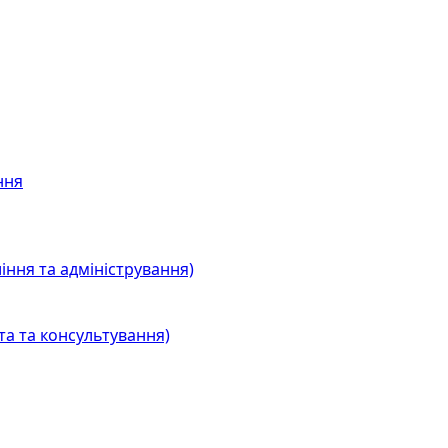
ння
іння та адміністрування)
та та консультування)