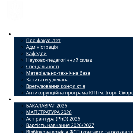
Факультет
Про факультет
Адміністрація
Кафедри
Науково-педагогічний склад
Спеціальності
Матеріально-технічна база
Запитати у декана
Врегулювання конфліктів
Антикорупційна програма КПІ ім. Ігоря Сікор
Вступ
БАКАЛАВРАТ 2026
МАГІСТРАТУРА 2026
Аспірантура (PhD) 2026
Вартість навчання 2026/2027
Відбіркова комісія ФСП (контакти та розклад 