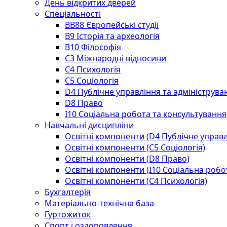
День відкритих дверей
Спеціальності
BВ88 Європейські студії
B9 Історія та археологія
B10 Філософія
C3 Міжнародні відносини
C4 Психологія
С5 Соціологія
D4 Публічне управління та адмініструва
D8 Право
I10 Соціальна робота та консультування
Навчальні дисципліни
Освітні компоненти (D4 Публічне управл
Освітні компоненти (С5 Соціологія)
Освітні компоненти (D8 Право)
Освітні компоненти (I10 Соціальна робо
Освітні компоненти (С4 Психологія)
Бухгалтерія
Матеріально-технічна база
Гуртожиток
Спорт і оздоровлення