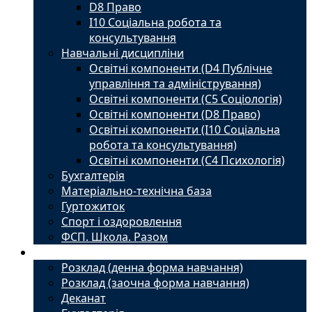
D8 Право
I10 Соціальна робота та
консультування
Навчальні дисципліни
Освітні компоненти (D4 Публічне
управління та адміністрування)
Освітні компоненти (С5 Соціологія)
Освітні компоненти (D8 Право)
Освітні компоненти (I10 Соціальна
робота та консультування)
Освітні компоненти (С4 Психологія)
Бухгалтерія
Матеріально-технічна база
Гуртожиток
Спорт і оздоровлення
ФСП. Школа. Разом
Студенту
Розклад (денна форма навчання)
Розклад (заочна форма навчання)
Деканат