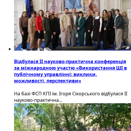
Відбулася ІІ науково-практична конференція
за міжнародною участю «Використання ШІ в
публічному управлінні: виклики,
можливості, перспективи»
На базі ФСП КПІ ім. Ігоря Сікорського відбулася ІІ
науково-практична...