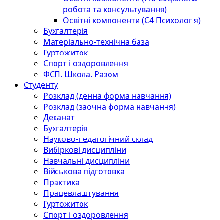
робота та консультування)
Освітні компоненти (С4 Психологія)
Бухгалтерія
Матеріально-технічна база
Гуртожиток
Спорт і оздоровлення
ФСП. Школа. Разом
Студенту
Розклад (денна форма навчання)
Розклад (заочна форма навчання)
Деканат
Бухгалтерія
Науково-педагогічний склад
Вибіркові дисципліни
Навчальні дисципліни
Військова підготовка
Практика
Працевлаштування
Гуртожиток
Спорт і оздоровлення