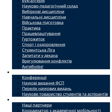
Бухгалтерія
Науково-педагогічний склад
Вибіркові дисципліни
Навчальні дисципліни
Військова підготовка
Практика
Працевлаштування
Гуртожиток
Спорт і оздоровлення
Студентська Ліга
Запитати у декана
Врегулювання конфліктів
Антибулінг
Наука
Конференції
Наукові видання ФСП
Перелік наукових видань
Наукове товариство студентів та аспірантів
Міжнародний офіс
Наші партнери
Координатор з академічної мобільності