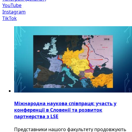
YouTube
Instagram
TikTok
Міжнародна наукова співпраця: участь у
конференції в Словенії та розвиток
партнерства з LSE
​Представники нашого факультету продовжують