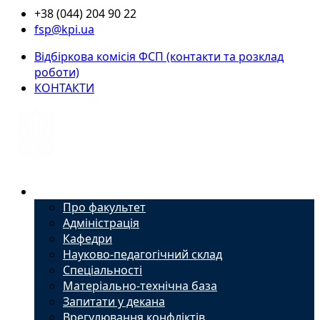
+38 (044) 204 90 22
fsp@kpi.ua
Відбіркова комісія ФСП (контакти та розклад
роботи)
КОНТАКТИ
Факультет
Про факультет
Адміністрація
Кафедри
Науково-педагогічний склад
Спеціальності
Матеріально-технічна база
Запитати у декана
Врегулювання конфліктів