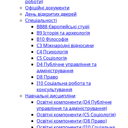
роботи)
Офіційні документи
День відкритих дверей
Спеціальності
BВ88 Європейські студії
B9 Історія та археологія
B10 Філософія
C3 Міжнародні відносини
C4 Психологія
С5 Соціологія
D4 Публічне управління та
адміністрування
D8 Право
I10 Соціальна робота та
консультування
Навчальні дисципліни
Освітні компоненти (D4 Публічне
управління та адміністрування)
Освітні компоненти (С5 Соціологія)
Освітні компоненти (D8 Право)
Освітні компоненти (I10 Соціальна