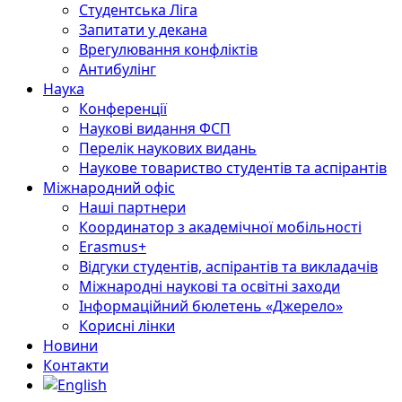
Студентська Ліга
Запитати у декана
Врегулювання конфліктів
Антибулінг
Наука
Конференції
Наукові видання ФСП
Перелік наукових видань
Наукове товариство студентів та аспірантів
Міжнародний офіс
Наші партнери
Координатор з академічної мобільності
Erasmus+
Відгуки студентів, аспірантів та викладачів
Міжнародні наукові та освітні заходи
Інформаційний бюлетень «Джерело»
Корисні лінки
Новини
Контакти