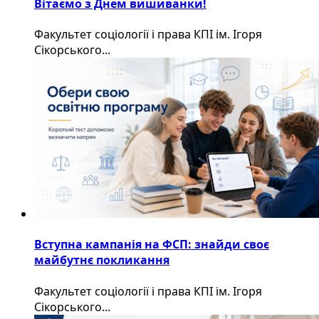
Вітаємо з Днем вишиванки!
Факультет соціології і права КПІ ім. Ігоря
Сікорського...
Вступна кампанія на ФСП: знайди своє
майбутнє покликання
Факультет соціології і права КПІ ім. Ігоря
Сікорського...