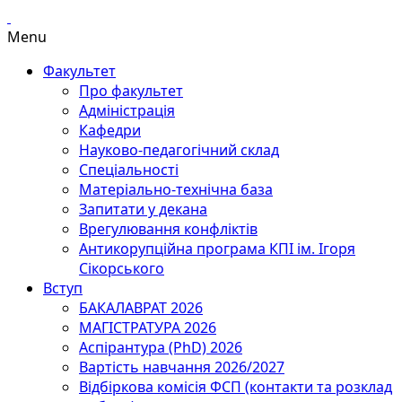
Menu
Факультет
Про факультет
Адміністрація
Кафедри
Науково-педагогічний склад
Спеціальності
Матеріально-технічна база
Запитати у декана
Врегулювання конфліктів
Антикорупційна програма КПІ ім. Ігоря
Сікорського
Вступ
БАКАЛАВРАТ 2026
МАГІСТРАТУРА 2026
Аспірантура (PhD) 2026
Вартість навчання 2026/2027
Відбіркова комісія ФСП (контакти та розклад