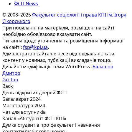
ФСП News
© 2008–2025
Факультет соціології і права КПІ ім. Ігоря
Сікорського
При посиланні на матеріали, розміщені на сайті
необхідно обов'язково вказувати сайт.
Питання щодо уточнення та розміщення інформації
на сайті:
fsp@kpi.ua
.
Адміністратор сайта не несе відповідальність за
контент у новинах, публікації викладачів тощо.
Дизайн і модифікація теми WordPress:
Балашов
Дмитро
Go Top
Back
День відкритих дверей ФСП
Бакалаврат 2024
Магістратура 2024
Чат для вступників
Канал «Абітурієнт ФСП КПІ»
Думка студентів про факультет і навчання
Контакти відбіркової комісії