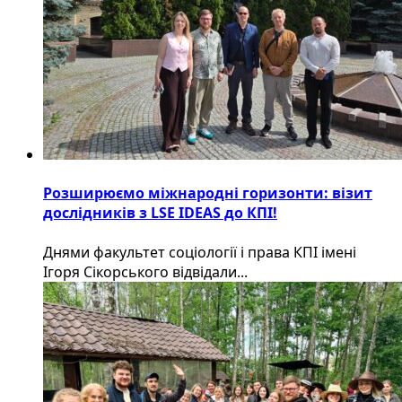
Розширюємо міжнародні горизонти: візит
дослідників з LSE IDEAS до КПІ!
Днями факультет соціології і права КПІ імені
Ігоря Сікорського відвідали...