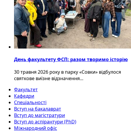
День факультету ФСП: разом творимо історію
30 травня 2026 року в парку «Совки» відбулося
святкове виїзне відзначення...
Факультет
Кафедри
Спеціальності
Вступ на бакалаврат
Вступ до магістратури
Вступ до аспірантури (PhD)
Міжнародний офіс