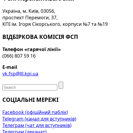
Україна, м. Київ, 03056,
проспект Перемоги, 37,
КПІ ім. Ігоря Сікорського, корпуси №7 та №19
ВІДБІРКОВА КОМІСІЯ ФСП
Телефон «гарячої лінії»
(066) 807 59 16
E-mail
vk.fsp@lll.kpi.ua
СОЦІАЛЬНІ МЕРЕЖІ
Facebook (офіційний паблік)
Telegram (канал для вступників)
Телеграм (чат для вступників)
Телеграм (деканат)