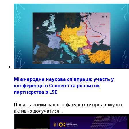
Міжнародна наукова співпраця: участь у
конференції в Словенії та розвиток
партнерства з LSE
​Представники нашого факультету продовжують
активно долучатися...