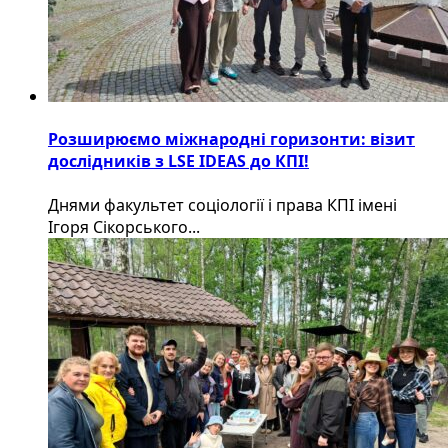
Розширюємо міжнародні горизонти: візит
дослідників з LSE IDEAS до КПІ!
Днями факультет соціології і права КПІ імені
Ігоря Сікорського...