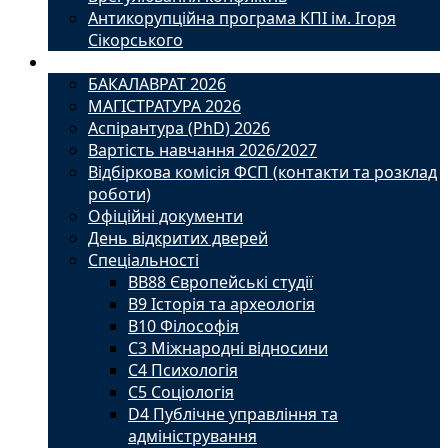
Антикорупційна програма КПІ ім. Ігоря
Сікорського
Вступ
БАКАЛАВРАТ 2026
МАГІСТРАТУРА 2026
Аспірантура (PhD) 2026
Вартість навчання 2026/2027
Відбіркова комісія ФСП (контакти та розклад
роботи)
Офіційні документи
День відкритих дверей
Спеціальності
BВ88 Європейські студії
B9 Історія та археологія
B10 Філософія
C3 Міжнародні відносини
C4 Психологія
С5 Соціологія
D4 Публічне управління та
адміністрування