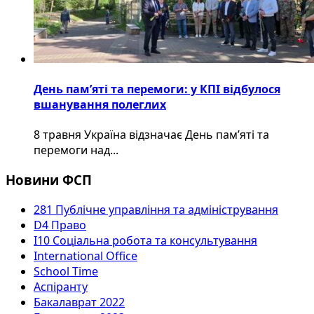
День пам’яті та перемоги: у КПІ відбулося
вшанування полеглих
8 травня Україна відзначає День пам’яті та
перемоги над...
Новини ФСП
281 Публічне управління та адміністрування
D4 Право
I10 Соціальна робота та консультування
International Office
School Time
Аспіранту
Бакалаврат 2022