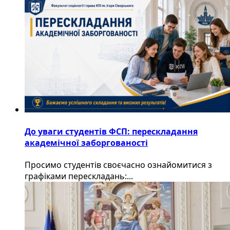
До уваги студентів ФСП: перескладання
академічної заборгованості
Просимо студентів своєчасно ознайомитися з
графіками перескладань:...