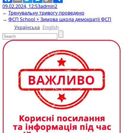
09.02.2024, 12:53
admin2
Facebook
Email
Twitter
Messenger
Copy
Share
←
Тренувальну тривогу проведено
Link
→
ФСП School ⚡️ Зимова школа демократії ФСП
Українська
English