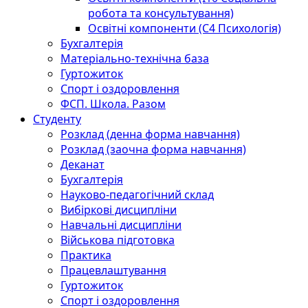
робота та консультування)
Освітні компоненти (С4 Психологія)
Бухгалтерія
Матеріально-технічна база
Гуртожиток
Спорт і оздоровлення
ФСП. Школа. Разом
Студенту
Розклад (денна форма навчання)
Розклад (заочна форма навчання)
Деканат
Бухгалтерія
Науково-педагогічний склад
Вибіркові дисципліни
Навчальні дисципліни
Військова підготовка
Практика
Працевлаштування
Гуртожиток
Спорт і оздоровлення