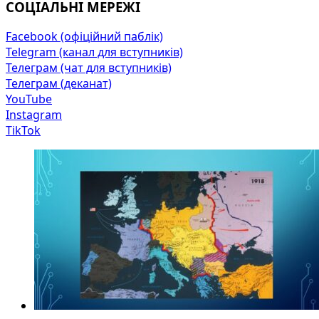
СОЦІАЛЬНІ МЕРЕЖІ
Facebook (офіційний паблік)
Telegram (канал для вступників)
Телеграм (чат для вступників)
Телеграм (деканат)
YouTube
Instagram
TikTok