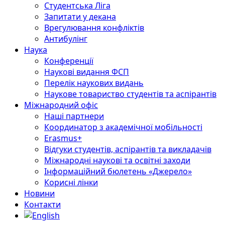
Студентська Ліга
Запитати у декана
Врегулювання конфліктів
Антибулінг
Наука
Конференції
Наукові видання ФСП
Перелік наукових видань
Наукове товариство студентів та аспірантів
Міжнародний офіс
Наші партнери
Координатор з академічної мобільності
Erasmus+
Відгуки студентів, аспірантів та викладачів
Міжнародні наукові та освітні заходи
Інформаційний бюлетень «Джерело»
Корисні лінки
Новини
Контакти