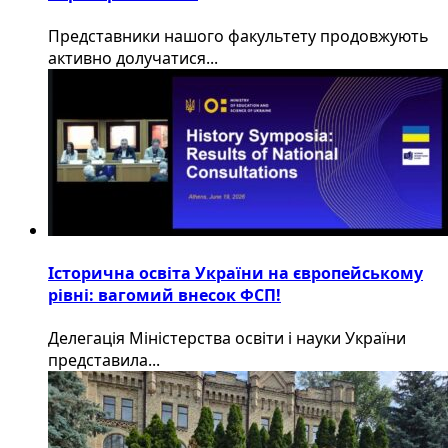
​Представники нашого факультету продовжують
активно долучатися...
Історична освіта України на європейському
рівні: вагомий внесок ФСП!
Делегація Міністерства освіти і науки України
представила...