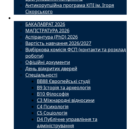
Антикорупційна програма КПІ ім. Ігоря
Сікорського
Вступ
БАКАЛАВРАТ 2026
МАГІСТРАТУРА 2026
Аспірантура (PhD) 2026
Вартість навчання 2026/2027
Відбіркова комісія ФСП (контакти та розклад
роботи)
Офіційні документи
День відкритих дверей
Спеціальності
BВ88 Європейські студії
B9 Історія та археологія
B10 Філософія
C3 Міжнародні відносини
C4 Психологія
С5 Соціологія
D4 Публічне управління та
адміністрування