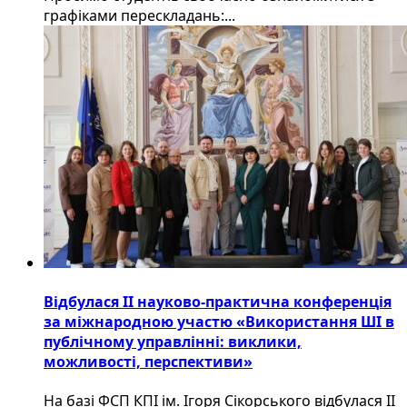
графіками перескладань:...
Відбулася ІІ науково-практична конференція
за міжнародною участю «Використання ШІ в
публічному управлінні: виклики,
можливості, перспективи»
На базі ФСП КПІ ім. Ігоря Сікорського відбулася ІІ