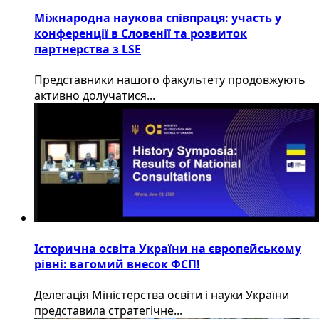
Міжнародна наукова співпраця: участь у
конференції в Словенії та розвиток
партнерства з LSE
​Представники нашого факультету продовжують
активно долучатися...
Історична освіта України на європейському
рівні: вагомий внесок ФСП!
Делегація Міністерства освіти і науки України
представила стратегічне...