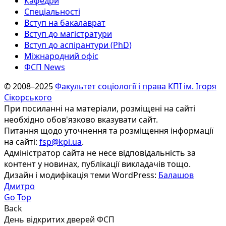
Кафедри
Спеціальності
Вступ на бакалаврат
Вступ до магістратури
Вступ до аспірантури (PhD)
Міжнародний офіс
ФСП News
© 2008–2025
Факультет соціології і права КПІ ім. Ігоря
Сікорського
При посиланні на матеріали, розміщені на сайті
необхідно обов'язково вказувати сайт.
Питання щодо уточнення та розміщення інформації
на сайті:
fsp@kpi.ua
.
Адміністратор сайта не несе відповідальність за
контент у новинах, публікації викладачів тощо.
Дизайн і модифікація теми WordPress:
Балашов
Дмитро
Go Top
Back
День відкритих дверей ФСП