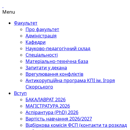
Menu
Факультет
Про факультет
Адміністрація
Кафедри
Науково-педагогічний склад
Спеціальності
Матеріально-технічна база
Запитати у декана
Врегулювання конфліктів
Антикорупційна програма КПІ ім. Ігоря
Сікорського
Вступ
БАКАЛАВРАТ 2026
МАГІСТРАТУРА 2026
Аспірантура (PhD) 2026
Вартість навчання 2026/2027
Відбіркова комісія ФСП (контакти та розклад