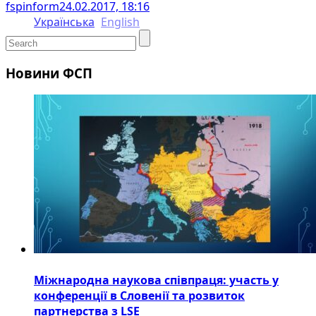
fspinform
24.02.2017, 18:16
Українська
English
Новини ФСП
Міжнародна наукова співпраця: участь у
конференції в Словенії та розвиток
партнерства з LSE