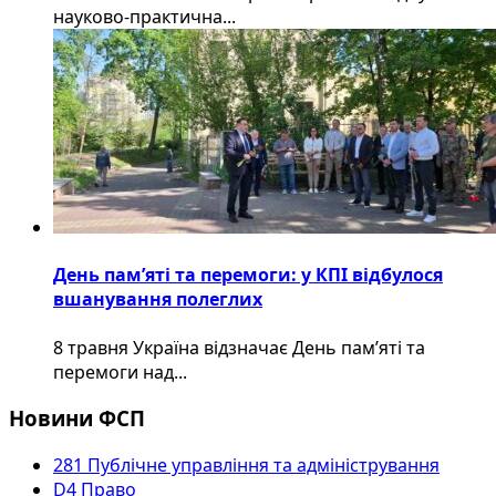
науково-практична...
День пам’яті та перемоги: у КПІ відбулося
вшанування полеглих
8 травня Україна відзначає День пам’яті та
перемоги над...
Новини ФСП
281 Публічне управління та адміністрування
D4 Право