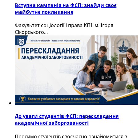
Вступна кампанія на ФСП: знайди своє
майбутнє покликання
Факультет соціології і права КПІ ім. Ігоря
Сікорського...
До уваги студентів ФСП: перескладання
академічної заборгованості
Просимо студентів своєчасно ознайомитися з