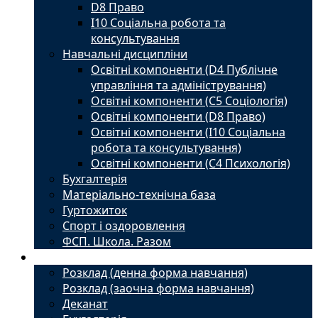
D8 Право
I10 Соціальна робота та
консультування
Навчальні дисципліни
Освітні компоненти (D4 Публічне
управління та адміністрування)
Освітні компоненти (С5 Соціологія)
Освітні компоненти (D8 Право)
Освітні компоненти (I10 Соціальна
робота та консультування)
Освітні компоненти (С4 Психологія)
Бухгалтерія
Матеріально-технічна база
Гуртожиток
Спорт і оздоровлення
ФСП. Школа. Разом
Студенту
Розклад (денна форма навчання)
Розклад (заочна форма навчання)
Деканат