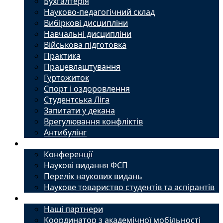
Бухгалтерія
Науково-педагогічний склад
Вибіркові дисципліни
Навчальні дисципліни
Військова підготовка
Практика
Працевлаштування
Гуртожиток
Спорт і оздоровлення
Студентська Ліга
Запитати у декана
Врегулювання конфліктів
Антибулінг
Наука
Конференції
Наукові видання ФСП
Перелік наукових видань
Наукове товариство студентів та аспірантів
Міжнародний офіс
Наші партнери
Координатор з академічної мобільності