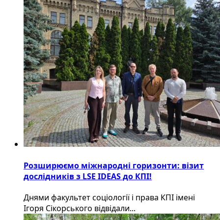
Розширюємо міжнародні горизонти: візит
дослідників з LSE IDEAS до КПІ!
Днями факультет соціології і права КПІ імені
Ігоря Сікорського відвідали...