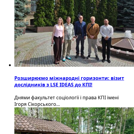
Розширюємо міжнародні горизонти: візит
дослідників з LSE IDEAS до КПІ!
Днями факультет соціології і права КПІ імені
Ігоря Сікорського...