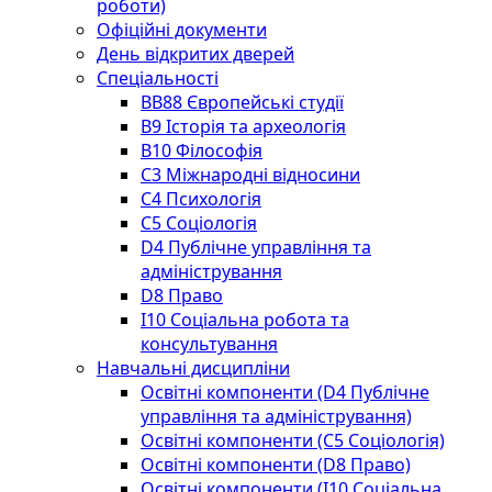
роботи)
Офіційні документи
День відкритих дверей
Спеціальності
BВ88 Європейські студії
B9 Історія та археологія
B10 Філософія
C3 Міжнародні відносини
C4 Психологія
С5 Соціологія
D4 Публічне управління та
адміністрування
D8 Право
I10 Соціальна робота та
консультування
Навчальні дисципліни
Освітні компоненти (D4 Публічне
управління та адміністрування)
Освітні компоненти (С5 Соціологія)
Освітні компоненти (D8 Право)
Освітні компоненти (I10 Соціальна