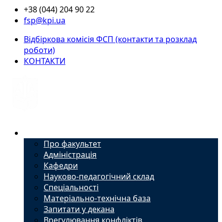
+38 (044) 204 90 22
fsp@kpi.ua
Відбіркова комісія ФСП (контакти та розклад
роботи)
КОНТАКТИ
Факультет
Про факультет
Адміністрація
Кафедри
Науково-педагогічний склад
Спеціальності
Матеріально-технічна база
Запитати у декана
Врегулювання конфліктів