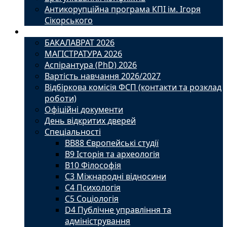
Антикорупційна програма КПІ ім. Ігоря
Сікорського
Вступ
БАКАЛАВРАТ 2026
МАГІСТРАТУРА 2026
Аспірантура (PhD) 2026
Вартість навчання 2026/2027
Відбіркова комісія ФСП (контакти та розклад
роботи)
Офіційні документи
День відкритих дверей
Спеціальності
BВ88 Європейські студії
B9 Історія та археологія
B10 Філософія
C3 Міжнародні відносини
C4 Психологія
С5 Соціологія
D4 Публічне управління та
адміністрування