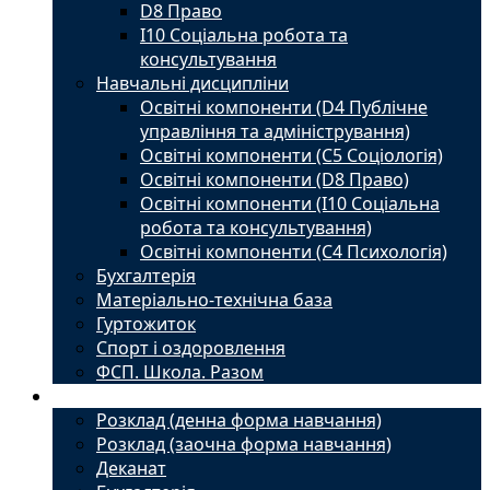
D8 Право
I10 Соціальна робота та
консультування
Навчальні дисципліни
Освітні компоненти (D4 Публічне
управління та адміністрування)
Освітні компоненти (С5 Соціологія)
Освітні компоненти (D8 Право)
Освітні компоненти (I10 Соціальна
робота та консультування)
Освітні компоненти (С4 Психологія)
Бухгалтерія
Матеріально-технічна база
Гуртожиток
Спорт і оздоровлення
ФСП. Школа. Разом
Студенту
Розклад (денна форма навчання)
Розклад (заочна форма навчання)
Деканат