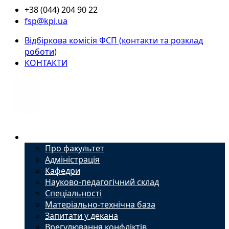
+38 (044) 204 90 22
fsp@kpi.ua
Відбіркова комісія ФСП (контакти та розклад
роботи)
КОНТАКТИ
Факультет
Про факультет
Адміністрація
Кафедри
Науково-педагогічний склад
Спеціальності
Матеріально-технічна база
Запитати у декана
Врегулювання конфліктів