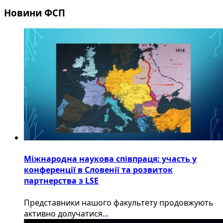
Новини ФСП
Міжнародна наукова співпраця: участь у
конференції в Словенії та розвиток
партнерства з LSE
​Представники нашого факультету продовжують
активно долучатися...