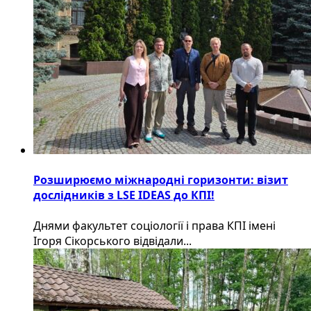
Розширюємо міжнародні горизонти: візит
дослідників з LSE IDEAS до КПІ!
Днями факультет соціології і права КПІ імені
Ігоря Сікорського відвідали...