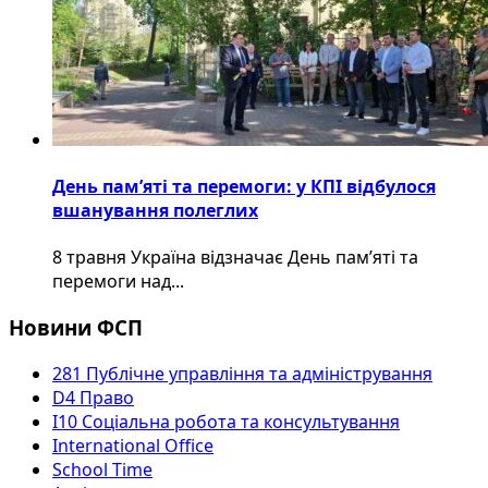
День пам’яті та перемоги: у КПІ відбулося
вшанування полеглих
8 травня Україна відзначає День пам’яті та
перемоги над...
Новини ФСП
281 Публічне управління та адміністрування
D4 Право
I10 Соціальна робота та консультування
International Office
School Time