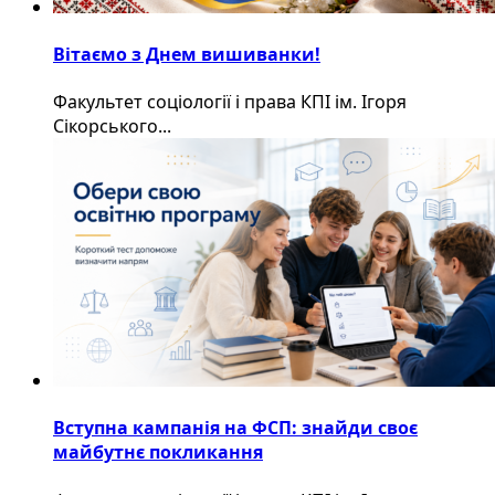
Вітаємо з Днем вишиванки!
Факультет соціології і права КПІ ім. Ігоря
Сікорського...
Вступна кампанія на ФСП: знайди своє
майбутнє покликання