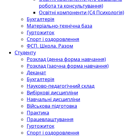
робота та консультування)
Освітні компоненти (С4 Психологія)
Бухгалтерія
Матеріально-технічна база
Гуртожиток
Спорт і оздоровлення
ФСП. Школа. Разом
Студенту
Розклад (денна форма навчання)
Розклад (заочна форма навчання)
Деканат
Бухгалтерія
Науково-педагогічний склад
Вибіркові дисципліни
Навчальні дисципліни
Військова підготовка
Практика
Працевлаштування
Гуртожиток
Спорт і оздоровлення