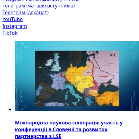
Телеграм (чат для вступників)
Телеграм (деканат)
YouTube
Instagram
TikTok
Міжнародна наукова співпраця: участь у
конференції в Словенії та розвиток
партнерства з LSE