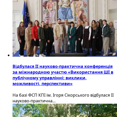
Відбулася ІІ науково-практична конференція
за міжнародною участю «Використання ШІ в
публічному управлінні: виклики,
можливості, перспективи»
На базі ФСП КПІ ім. Ігоря Сікорського відбулася ІІ
науково-практична...