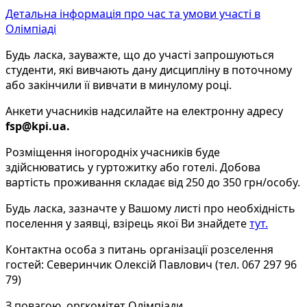
Детальна інформація про час та умови участі в
Олімпіаді
Будь ласка, зауважте, що до участі запрошуються
студенти, які вивчають дану дисципліну в поточному
або закінчили її вивчати в минулому році.
Анкети учасників надсилайте на електронну адресу
fsp@kpi.ua.
Розміщення іногородніх учасників буде
здійснюватись у гуртожитку або готелі. Добова
вартість проживання складає від 250 до 350 грн/особу.
Будь ласка, зазначте у Вашому листі про необхідність
поселення у заявці, взірець якої Ви знайдете
тут.
Контактна особа з питань організації розселення
гостей: Северинчик Олексій Павлович (тел. 067 297 96
79)
З повагою, оргкомітет Олімпіади.