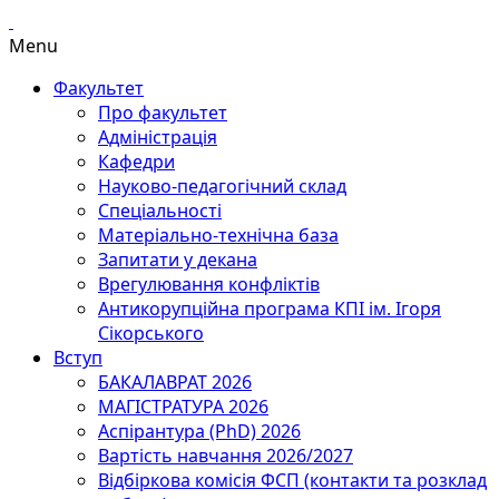
Menu
Факультет
Про факультет
Адміністрація
Кафедри
Науково-педагогічний склад
Спеціальності
Матеріально-технічна база
Запитати у декана
Врегулювання конфліктів
Антикорупційна програма КПІ ім. Ігоря
Сікорського
Вступ
БАКАЛАВРАТ 2026
МАГІСТРАТУРА 2026
Аспірантура (PhD) 2026
Вартість навчання 2026/2027
Відбіркова комісія ФСП (контакти та розклад