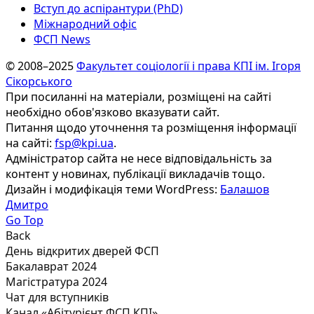
Вступ до аспірантури (PhD)
Міжнародний офіс
ФСП News
© 2008–2025
Факультет соціології і права КПІ ім. Ігоря
Сікорського
При посиланні на матеріали, розміщені на сайті
необхідно обов'язково вказувати сайт.
Питання щодо уточнення та розміщення інформації
на сайті:
fsp@kpi.ua
.
Адміністратор сайта не несе відповідальність за
контент у новинах, публікації викладачів тощо.
Дизайн і модифікація теми WordPress:
Балашов
Дмитро
Go Top
Back
День відкритих дверей ФСП
Бакалаврат 2024
Магістратура 2024
Чат для вступників
Канал «Абітурієнт ФСП КПІ»