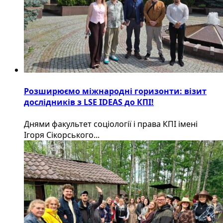
Розширюємо міжнародні горизонти: візит
дослідників з LSE IDEAS до КПІ!
Днями факультет соціології і права КПІ імені
Ігоря Сікорського...