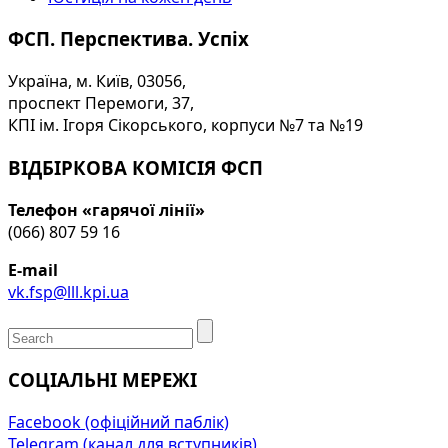
ФСП. Перспектива. Успіх
Україна, м. Київ, 03056,
проспект Перемоги, 37,
КПІ ім. Ігоря Сікорського, корпуси №7 та №19
ВІДБІРКОВА КОМІСІЯ ФСП
Телефон «гарячої лінії»
(066) 807 59 16
E-mail
vk.fsp@lll.kpi.ua
СОЦІАЛЬНІ МЕРЕЖІ
Facebook (офіційний паблік)
Telegram (канал для вступників)