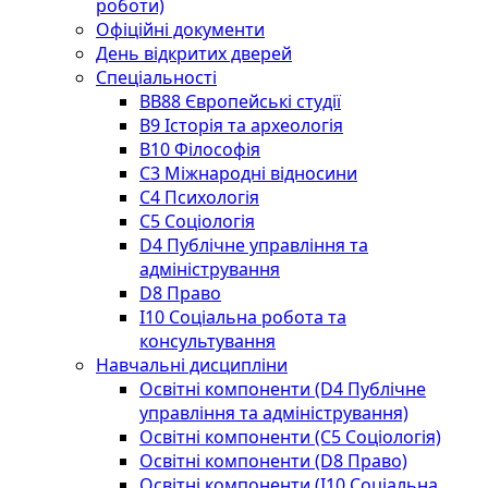
роботи)
Офіційні документи
День відкритих дверей
Спеціальності
BВ88 Європейські студії
B9 Історія та археологія
B10 Філософія
C3 Міжнародні відносини
C4 Психологія
С5 Соціологія
D4 Публічне управління та
адміністрування
D8 Право
I10 Соціальна робота та
консультування
Навчальні дисципліни
Освітні компоненти (D4 Публічне
управління та адміністрування)
Освітні компоненти (С5 Соціологія)
Освітні компоненти (D8 Право)
Освітні компоненти (I10 Соціальна