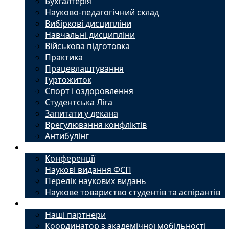
Бухгалтерія
Науково-педагогічний склад
Вибіркові дисципліни
Навчальні дисципліни
Військова підготовка
Практика
Працевлаштування
Гуртожиток
Спорт і оздоровлення
Студентська Ліга
Запитати у декана
Врегулювання конфліктів
Антибулінг
Наука
Конференції
Наукові видання ФСП
Перелік наукових видань
Наукове товариство студентів та аспірантів
Міжнародний офіс
Наші партнери
Координатор з академічної мобільності