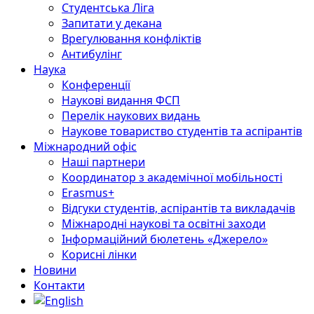
Студентська Ліга
Запитати у декана
Врегулювання конфліктів
Антибулінг
Наука
Конференції
Наукові видання ФСП
Перелік наукових видань
Наукове товариство студентів та аспірантів
Міжнародний офіс
Наші партнери
Координатор з академічної мобільності
Erasmus+
Відгуки студентів, аспірантів та викладачів
Міжнародні наукові та освітні заходи
Інформаційний бюлетень «Джерело»
Корисні лінки
Новини
Контакти