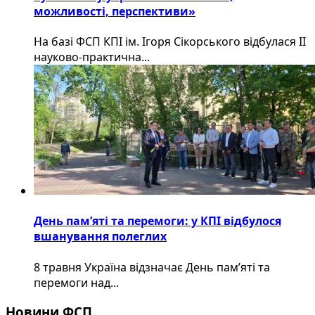
можливості, перспективи»
На базі ФСП КПІ ім. Ігоря Сікорського відбулася ІІ
науково-практична...
День пам’яті та перемоги: у КПІ відбулося
вшанування полеглих
8 травня Україна відзначає День пам’яті та
перемоги над...
Новини ФСП