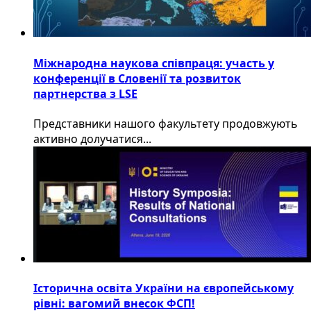
Міжнародна наукова співпраця: участь у
конференції в Словенії та розвиток
партнерства з LSE
​Представники нашого факультету продовжують
активно долучатися...
Історична освіта України на європейському
рівні: вагомий внесок ФСП!