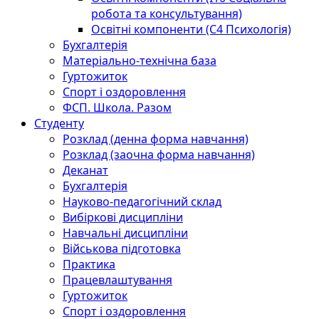
робота та консультування)
Освітні компоненти (С4 Психологія)
Бухгалтерія
Матеріально-технічна база
Гуртожиток
Спорт і оздоровлення
ФСП. Школа. Разом
Студенту
Розклад (денна форма навчання)
Розклад (заочна форма навчання)
Деканат
Бухгалтерія
Науково-педагогічний склад
Вибіркові дисципліни
Навчальні дисципліни
Військова підготовка
Практика
Працевлаштування
Гуртожиток
Спорт і оздоровлення