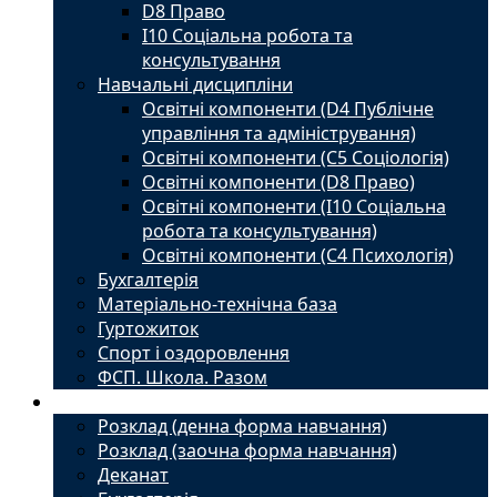
D8 Право
I10 Соціальна робота та
консультування
Навчальні дисципліни
Освітні компоненти (D4 Публічне
управління та адміністрування)
Освітні компоненти (С5 Соціологія)
Освітні компоненти (D8 Право)
Освітні компоненти (I10 Соціальна
робота та консультування)
Освітні компоненти (С4 Психологія)
Бухгалтерія
Матеріально-технічна база
Гуртожиток
Спорт і оздоровлення
ФСП. Школа. Разом
Студенту
Розклад (денна форма навчання)
Розклад (заочна форма навчання)
Деканат