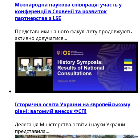
Міжнародна наукова співпраця: участь у
конференції в Словенії та розвиток
партнерства з LSE
​Представники нашого факультету продовжують
активно долучатися...
Історична освіта України на європейському
рівні: вагомий внесок ФСП!
Делегація Міністерства освіти і науки України
представила...