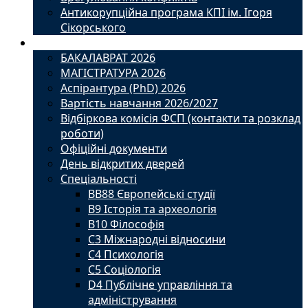
Антикорупційна програма КПІ ім. Ігоря
Сікорського
Вступ
БАКАЛАВРАТ 2026
МАГІСТРАТУРА 2026
Аспірантура (PhD) 2026
Вартість навчання 2026/2027
Відбіркова комісія ФСП (контакти та розклад
роботи)
Офіційні документи
День відкритих дверей
Спеціальності
BВ88 Європейські студії
B9 Історія та археологія
B10 Філософія
C3 Міжнародні відносини
C4 Психологія
С5 Соціологія
D4 Публічне управління та
адміністрування