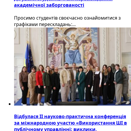
академічної заборгованості
Просимо студентів своєчасно ознайомитися з
графіками перескладань:...
Відбулася ІІ науково-практична конференція
за міжнародною участю «Використання ШІ в
публічному управлінні: виклики,