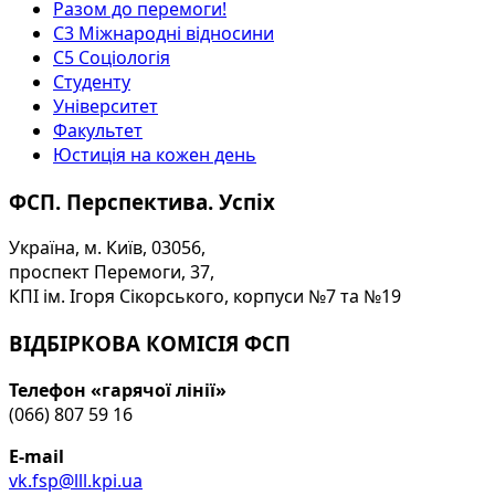
Разом до перемоги!
С3 Міжнародні відносини
С5 Соціологія
Студенту
Університет
Факультет
Юстиція на кожен день
ФСП. Перспектива. Успіх
Україна, м. Київ, 03056,
проспект Перемоги, 37,
КПІ ім. Ігоря Сікорського, корпуси №7 та №19
ВІДБІРКОВА КОМІСІЯ ФСП
Телефон «гарячої лінії»
(066) 807 59 16
E-mail
vk.fsp@lll.kpi.ua