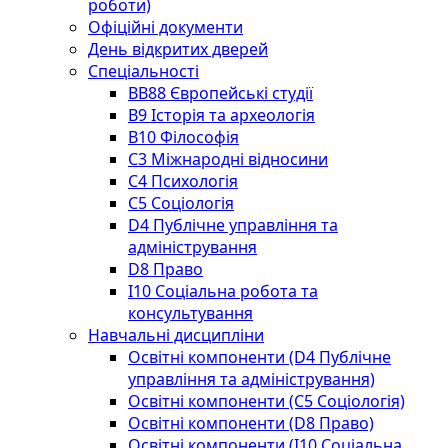
роботи)
Офіційні документи
День відкритих дверей
Спеціальності
BВ88 Європейські студії
B9 Історія та археологія
B10 Філософія
C3 Міжнародні відносини
C4 Психологія
С5 Соціологія
D4 Публічне управління та
адміністрування
D8 Право
I10 Соціальна робота та
консультування
Навчальні дисципліни
Освітні компоненти (D4 Публічне
управління та адміністрування)
Освітні компоненти (С5 Соціологія)
Освітні компоненти (D8 Право)
Освітні компоненти (I10 Соціальна