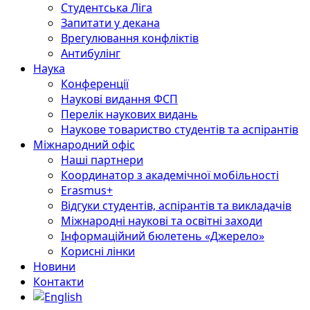
Студентська Ліга
Запитати у декана
Врегулювання конфліктів
Антибулінг
Наука
Конференції
Наукові видання ФСП
Перелік наукових видань
Наукове товариство студентів та аспірантів
Міжнародний офіс
Наші партнери
Координатор з академічної мобільності
Erasmus+
Відгуки студентів, аспірантів та викладачів
Міжнародні наукові та освітні заходи
Інформаційний бюлетень «Джерело»
Корисні лінки
Новини
Контакти