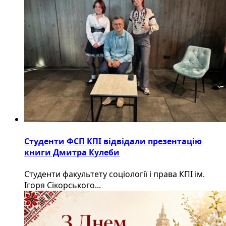
Студенти ФСП КПІ відвідали презентацію
книги Дмитра Кулеби
Студенти факультету соціології і права КПІ ім.
Ігоря Сікорського...