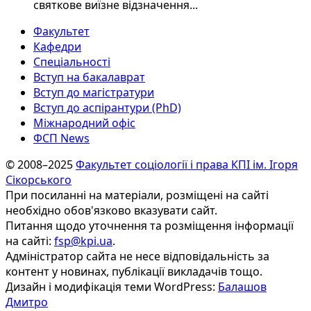
святкове виїзне відзначення...
Факультет
Кафедри
Спеціальності
Вступ на бакалаврат
Вступ до магістратури
Вступ до аспірантури (PhD)
Міжнародний офіс
ФСП News
© 2008–2025
Факультет соціології і права КПІ ім. Ігоря
Сікорського
При посиланні на матеріали, розміщені на сайті
необхідно обов'язково вказувати сайт.
Питання щодо уточнення та розміщення інформації
на сайті:
fsp@kpi.ua
.
Адміністратор сайта не несе відповідальність за
контент у новинах, публікації викладачів тощо.
Дизайн і модифікація теми WordPress:
Балашов
Дмитро