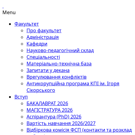
Menu
Факультет
Про факультет
Адміністрація
Кафедри
Науково-педагогічний склад
Спеціальності
Матеріально-технічна база
Запитати у декана
Врегулювання конфліктів
Антикорупційна програма КПІ ім. Ігоря
Сікорського
Вступ
БАКАЛАВРАТ 2026
МАГІСТРАТУРА 2026
Аспірантура (PhD) 2026
Вартість навчання 2026/2027
Відбіркова комісія ФСП (контакти та розклад