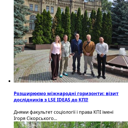
Розширюємо міжнародні горизонти: візит
дослідників з LSE IDEAS до КПІ!
Днями факультет соціології і права КПІ імені
Ігоря Сікорського...