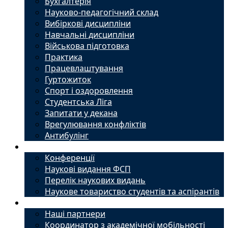
Бухгалтерія
Науково-педагогічний склад
Вибіркові дисципліни
Навчальні дисципліни
Військова підготовка
Практика
Працевлаштування
Гуртожиток
Спорт і оздоровлення
Студентська Ліга
Запитати у декана
Врегулювання конфліктів
Антибулінг
Наука
Конференції
Наукові видання ФСП
Перелік наукових видань
Наукове товариство студентів та аспірантів
Міжнародний офіс
Наші партнери
Координатор з академічної мобільності