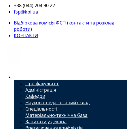
+38 (044) 204 90 22
fsp@kpi.ua
Відбіркова комісія ФСП (контакти та розклад
роботи)
КОНТАКТИ
Факультет
Про факультет
Адміністрація
Кафедри
Науково-педагогічний склад
Спеціальності
Матеріально-технічна база
Запитати у декана
Врегулювання конфліктів