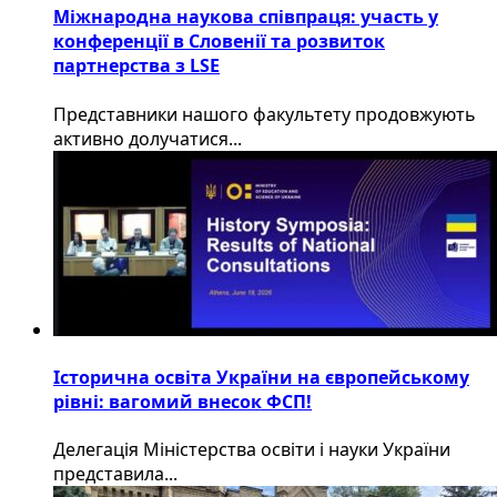
Міжнародна наукова співпраця: участь у
конференції в Словенії та розвиток
партнерства з LSE
​Представники нашого факультету продовжують
активно долучатися...
Історична освіта України на європейському
рівні: вагомий внесок ФСП!
Делегація Міністерства освіти і науки України
представила...