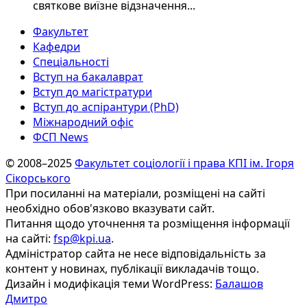
святкове виїзне відзначення...
Факультет
Кафедри
Спеціальності
Вступ на бакалаврат
Вступ до магістратури
Вступ до аспірантури (PhD)
Міжнародний офіс
ФСП News
© 2008–2025
Факультет соціології і права КПІ ім. Ігоря
Сікорського
При посиланні на матеріали, розміщені на сайті
необхідно обов'язково вказувати сайт.
Питання щодо уточнення та розміщення інформації
на сайті:
fsp@kpi.ua
.
Адміністратор сайта не несе відповідальність за
контент у новинах, публікації викладачів тощо.
Дизайн і модифікація теми WordPress:
Балашов
Дмитро