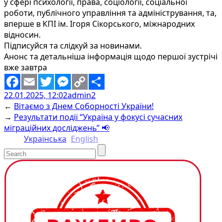
у сфері психології, права, соціології, соціальної
роботи, публічного управління та адміністрування, та,
вперше в КПІ ім. Ігоря Сікорського, міжнародних
відносин.
Підписуйся та слідкуй за новинами.
Анонс та детальніша інформація щодо першої зустрічі
вже завтра
22.01.2025, 12:02
admin2
Facebook
Email
Twitter
Messenger
Copy
Share
←
Вітаємо з Днем Соборності України!
Link
→
Результати події “Україна у фокусі сучасних
міграційних досліджень” 📢
Українська
English