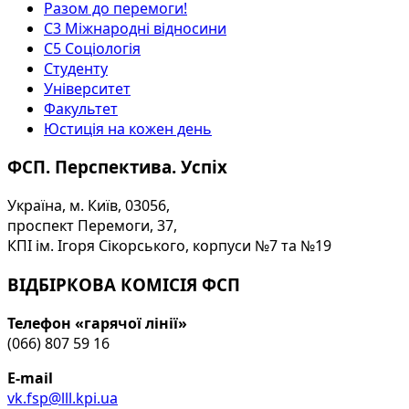
Разом до перемоги!
С3 Міжнародні відносини
С5 Соціологія
Студенту
Університет
Факультет
Юстиція на кожен день
ФСП. Перспектива. Успіх
Україна, м. Київ, 03056,
проспект Перемоги, 37,
КПІ ім. Ігоря Сікорського, корпуси №7 та №19
ВІДБІРКОВА КОМІСІЯ ФСП
Телефон «гарячої лінії»
(066) 807 59 16
E-mail
vk.fsp@lll.kpi.ua