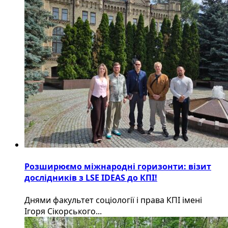
Розширюємо міжнародні горизонти: візит
дослідників з LSE IDEAS до КПІ!
Днями факультет соціології і права КПІ імені
Ігоря Сікорського...