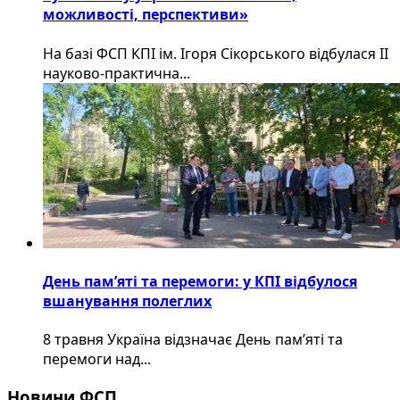
можливості, перспективи»
На базі ФСП КПІ ім. Ігоря Сікорського відбулася ІІ
науково-практична...
День пам’яті та перемоги: у КПІ відбулося
вшанування полеглих
8 травня Україна відзначає День пам’яті та
перемоги над...
Новини ФСП