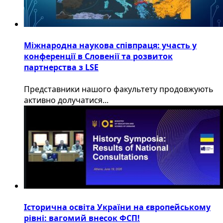
Міжнародна наукова співпраця: участь у
конференції в Словенії та розвиток
партнерства з LSE
​Представники нашого факультету продовжують
активно долучатися...
Історична освіта України на європейському
рівні: вагомий внесок ФСП!