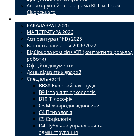
Антикорупційна програма КПІ ім. Ігоря
Сікорського
Вступ
БАКАЛАВРАТ 2026
МАГІСТРАТУРА 2026
Аспірантура (PhD) 2026
Вартість навчання 2026/2027
Відбіркова комісія ФСП (контакти та розклад
роботи)
Офіційні документи
День відкритих дверей
Спеціальності
BВ88 Європейські студії
B9 Історія та археологія
B10 Філософія
C3 Міжнародні відносини
C4 Психологія
С5 Соціологія
D4 Публічне управління та
адміністрування