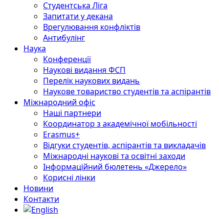
Студентська Ліга
Запитати у декана
Врегулювання конфліктів
Антибулінг
Наука
Конференції
Наукові видання ФСП
Перелік наукових видань
Наукове товариство студентів та аспірантів
Міжнародний офіс
Наші партнери
Координатор з академічної мобільності
Erasmus+
Відгуки студентів, аспірантів та викладачів
Міжнародні наукові та освітні заходи
Інформаційний бюлетень «Джерело»
Корисні лінки
Новини
Контакти