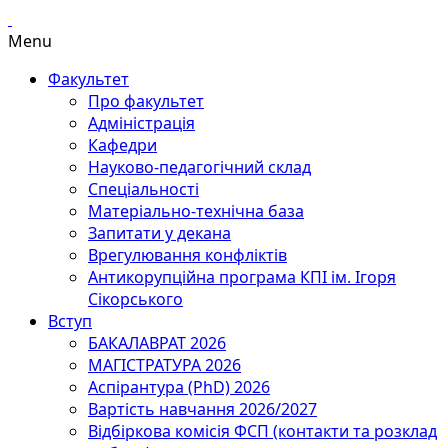
Menu
Факультет
Про факультет
Адміністрація
Кафедри
Науково-педагогічний склад
Спеціальності
Матеріально-технічна база
Запитати у декана
Врегулювання конфліктів
Антикорупційна програма КПІ ім. Ігоря
Сікорського
Вступ
БАКАЛАВРАТ 2026
МАГІСТРАТУРА 2026
Аспірантура (PhD) 2026
Вартість навчання 2026/2027
Відбіркова комісія ФСП (контакти та розклад