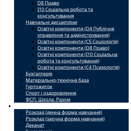
D8 Право
I10 Соціальна робота та
консультування
Навчальні дисципліни
Освітні компоненти (D4 Публічне
управління та адміністрування)
Освітні компоненти (С5 Соціологія)
Освітні компоненти (D8 Право)
Освітні компоненти (I10 Соціальна
робота та консультування)
Освітні компоненти (С4 Психологія)
Бухгалтерія
Матеріально-технічна база
Гуртожиток
Спорт і оздоровлення
ФСП. Школа. Разом
Студенту
Розклад (денна форма навчання)
Розклад (заочна форма навчання)
Деканат