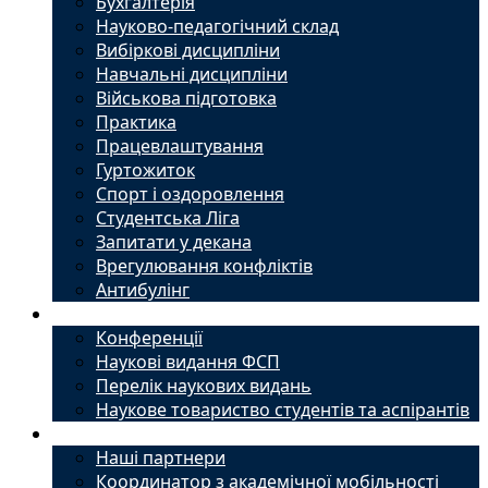
Бухгалтерія
Науково-педагогічний склад
Вибіркові дисципліни
Навчальні дисципліни
Військова підготовка
Практика
Працевлаштування
Гуртожиток
Спорт і оздоровлення
Студентська Ліга
Запитати у декана
Врегулювання конфліктів
Антибулінг
Наука
Конференції
Наукові видання ФСП
Перелік наукових видань
Наукове товариство студентів та аспірантів
Міжнародний офіс
Наші партнери
Координатор з академічної мобільності