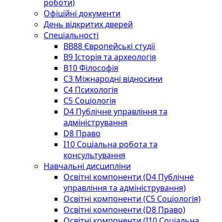
роботи)
Офіційні документи
День відкритих дверей
Спеціальності
BВ88 Європейські студії
B9 Історія та археологія
B10 Філософія
C3 Міжнародні відносини
C4 Психологія
С5 Соціологія
D4 Публічне управління та
адміністрування
D8 Право
I10 Соціальна робота та
консультування
Навчальні дисципліни
Освітні компоненти (D4 Публічне
управління та адміністрування)
Освітні компоненти (С5 Соціологія)
Освітні компоненти (D8 Право)
Освітні компоненти (I10 Соціальна