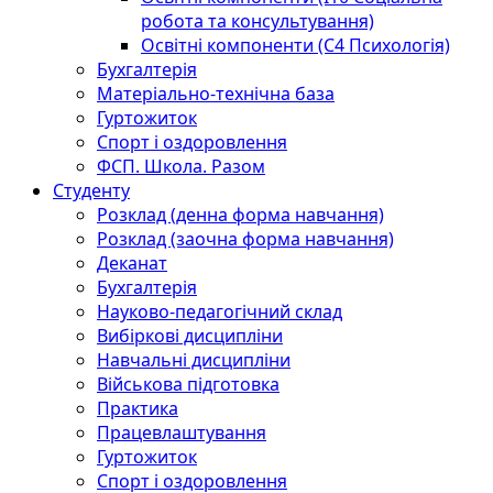
робота та консультування)
Освітні компоненти (С4 Психологія)
Бухгалтерія
Матеріально-технічна база
Гуртожиток
Спорт і оздоровлення
ФСП. Школа. Разом
Студенту
Розклад (денна форма навчання)
Розклад (заочна форма навчання)
Деканат
Бухгалтерія
Науково-педагогічний склад
Вибіркові дисципліни
Навчальні дисципліни
Військова підготовка
Практика
Працевлаштування
Гуртожиток
Спорт і оздоровлення