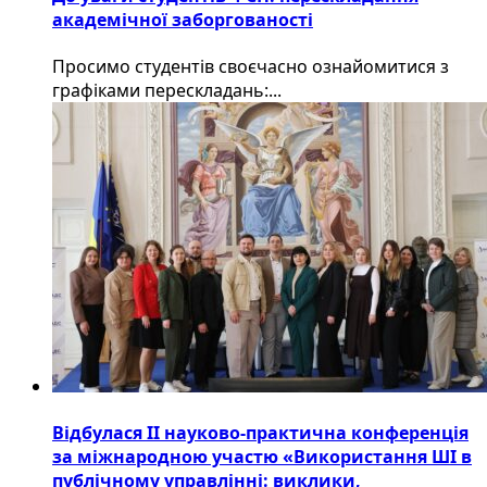
академічної заборгованості
Просимо студентів своєчасно ознайомитися з
графіками перескладань:...
Відбулася ІІ науково-практична конференція
за міжнародною участю «Використання ШІ в
публічному управлінні: виклики,