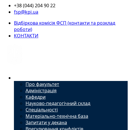
+38 (044) 204 90 22
fsp@kpi.ua
Відбіркова комісія ФСП (контакти та розклад
роботи)
КОНТАКТИ
Факультет
Про факультет
Адміністрація
Кафедри
Науково-педагогічний склад
Спеціальності
Матеріально-технічна база
Запитати у декана
Врегулювання конфліктів